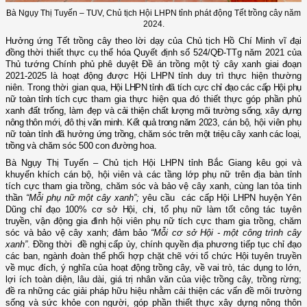
Bà Ngụy Thị Tuyến – TUV, Chủ tịch Hội LHPN tỉnh phát động Tết trồng cây năm
2024.
Hưởng ứng Tết trồng cây theo lời dạy của Chủ tịch Hồ Chí Minh vĩ đại
đồng thời thiết thực cụ thể hóa
Quyết định số 524/QĐ-TTg năm 2021 của
Thủ tướng Chính phủ phê duyệt Đề án trồng một tỷ cây xanh giai đoạn
2021-2025 là hoạt động được Hội LHPN tỉnh duy trì thực hiện thường
niên. Trong thời gian qua
,
Hội LHPN tỉnh đã tích cực chỉ đạo các cấp Hội phụ
nữ toàn tỉnh tích cực
tham gia thực hiện qua đó thiết thực góp phần phủ
xanh đất trống, làm đẹp và
cải thiện chất lượng môi trường sống,
xây dựng
nông thôn mới, đô thị văn minh. Kết quả trong năm
2023, cán bộ, hội viên phụ
nữ toàn tỉnh đã hưởng ứng
trồng, chăm sóc trên một triệu cây xanh các loại,
trồng và chăm sóc
500 con đường hoa.
Bà Ngụy Thị Tuyến – Chủ tịch Hội LHPN tỉnh Bắc Giang kêu gọi và
khuyến khích c
án bộ, hội viên và
các tầng lớp phụ nữ trên địa bàn tỉnh
tích cực tham gia trồng, chăm sóc và bảo vệ cây xanh, cùng lan tỏa tinh
thần
“Mỗi phụ nữ một cây xanh”;
yêu cầu
các cấp Hội LHPN huyện Yên
Dũng chỉ đạo 100% cơ sở Hội, chi, tổ phụ nữ làm tốt công tác tuyên
truyền, vận động gia đình hội viên phụ nữ tích cực tham gia
trồng, chăm
sóc và bảo vệ cây xanh
; đảm bảo
“Mỗi cơ sở Hội - một công trình cây
xanh”
. Đồng thời đ
ề nghị
cấp ủy, chính quyền địa phương tiếp tục chỉ đạo
các ban, ngành đoàn thể phối hợp chặt chẽ với tổ chức Hội tuyên truyền
về
mục đích, ý nghĩa của hoạt động trồng cây, về vai trò, tác dụng to lớn,
lợi ích toàn diện, lâu dài, giá trị nhân văn của việc trồng cây, trồng rừng
;
đề ra những các giải pháp hữu hiệu
nhằm cải thiện các vấn đề môi trường
sống và sức khỏe con người, góp phần thiết thực
xây dựng nông thôn