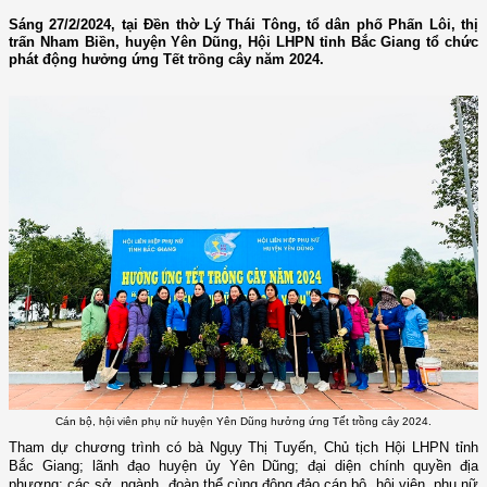
Sáng 27/2/2024, tại Đền thờ Lý Thái Tông, tổ dân phố Phấn Lôi, thị
trấn Nham Biền, huyện Yên Dũng, Hội LHPN tỉnh Bắc Giang tổ chức
phát động hưởng ứng Tết trồng cây năm 2024.
Cán bộ, hội viên phụ nữ huyện Yên Dũng hưởng ứng Tết trồng cây 2024.
Tham dự chương trình có bà
Ngụy Thị Tuyến, Chủ tịch Hội LHPN tỉnh
Bắc Giang
; lãnh đạo huyện ủy Yên Dũng; đại diện chính quyền địa
phương; các sở, ngành, đoàn thể cùng đông đảo cán bộ, hội viên, phụ nữ