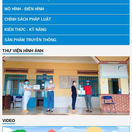
MÔ HÌNH - ĐIỂN HÌNH
CHÍNH SÁCH PHÁP LUẬT
KIẾN THỨC - KỸ NĂNG
SẢN PHẨM TRUYỀN THÔNG
THƯ VIỆN HÌNH ẢNH
VIDEO