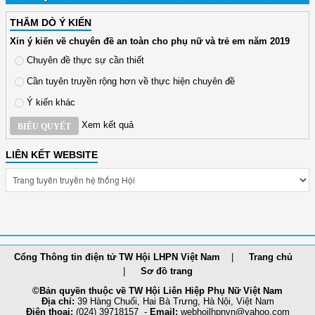
THĂM DÒ Ý KIẾN
Xin ý kiến về chuyên đề an toàn cho phụ nữ và trẻ em năm 2019
Chuyên đề thực sự cần thiết
Cần tuyên truyền rộng hơn về thực hiện chuyên đề
Ý kiến khác
Xem kết quả
BIỂU QUYẾT
LIÊN KẾT WEBSITE
Cổng Thông tin điện tử TW Hội LHPN Việt Nam
Trang chủ
Sơ đồ trang
©Bản quyền thuộc về TW Hội Liên Hiệp Phụ Nữ Việt Nam
Địa chỉ:
39 Hàng Chuối, Hai Bà Trưng, Hà Nội, Việt Nam
Điện thoại:
(024) 39718157 -
Email:
webhoilh
pnvn@yahoo.com