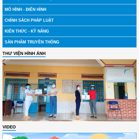
MÔ HÌNH - ĐIỂN HÌNH
CHÍNH SÁCH PHÁP LUẬT
KIẾN THỨC - KỸ NĂNG
SẢN PHẨM TRUYỀN THÔNG
THƯ VIỆN HÌNH ẢNH
VIDEO