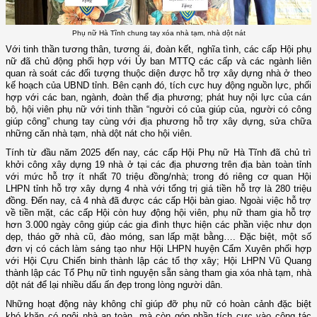
Phụ nữ Hà Tĩnh chung tay xóa nhà tạm, nhà dột nát
Với tinh thần tương thân, tương ái, đoàn kết, nghĩa tình, các cấp Hội phụ
nữ đã chủ động phối hợp với Ủy ban MTTQ các cấp và các ngành liên
quan rà soát các đối tượng thuộc diện được hỗ trợ xây dựng nhà ở theo
kế hoạch của UBND tỉnh. Bên cạnh đó, tích cực huy động nguồn lực, phối
hợp với các ban, ngành, đoàn thể địa phương; phát huy nội lực của cán
bộ, hội viên phụ nữ với tinh thần “người có của giúp của, người có công
giúp công” chung tay cùng với địa phương hỗ trợ xây dựng, sửa chữa
những căn nhà tạm, nhà dột nát cho hội viên.
Tính từ đầu năm 2025 đến nay, các cấp Hội Phụ nữ Hà Tĩnh đã chủ trì
khởi công xây dựng 19 nhà ở tại các địa phương trên địa bàn toàn tỉnh
với mức hỗ trợ ít nhất 70 triệu đồng/nhà; trong đó riêng cơ quan Hội
LHPN tỉnh hỗ trợ xây dựng 4 nhà với tổng trị giá tiền hỗ trợ là 280 triệu
đồng. Đến nay, cả 4 nhà đã được các cấp Hội bàn giao. Ngoài việc hỗ trợ
về tiền mặt, các cấp Hội còn huy động hội viên, phụ nữ tham gia hỗ trợ
hơn 3.000 ngày công giúp các gia đình thực hiện các phần việc như dọn
dẹp, tháo gỡ nhà cũ, đào móng, san lấp mặt bằng…. Đặc biệt, một số
đơn vị có cách làm sáng tạo như Hội LHPN huyện Cẩm Xuyên phối hợp
với Hội Cựu Chiến binh thành lập các tổ thợ xây; Hội LHPN Vũ Quang
thành lập các Tổ Phụ nữ tình nguyện sẵn sàng tham gia xóa nhà tạm, nhà
dột nát để lại nhiều dấu ấn đẹp trong lòng người dân.
Những hoạt động này không chỉ giúp đỡ phụ nữ có hoàn cảnh đặc biệt
khó khăn có ngôi nhà an toàn, mà còn góp phần tích cực vào công tác