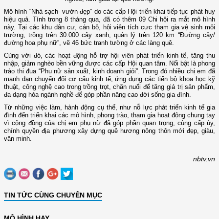
Mô hình “Nhà sạch- vườn đẹp” do các cấp Hội triển khai tiếp tục phát huy
hiệu quả. Tính trong 8 tháng qua, đã có thêm 09 Chi hội ra mắt mô hình
này. Tại các khu dân cư, cán bộ, hội viên tích cực tham gia vệ sinh môi
trường, trồng trên 30.000 cây xanh, quản lý trên 120 km “Đường cây/
đường hoa phụ nữ”, vẽ 46 bức tranh tường ở các làng quê.
Cùng với đó, các hoạt động hỗ trợ hội viên phát triển kinh tế, tăng thu
nhập, giảm nghèo bền vững được các cấp Hội quan tâm. Nổi bật là phong
trào thi đua “Phụ nữ sản xuất, kinh doanh giỏi”. Trong đó nhiều chị em đã
mạnh dạn chuyển đổi cơ cấu kinh tế, ứng dụng các tiến bộ khoa học kỹ
thuật, công nghệ cao trong trồng trọt, chăn nuối để tăng giá trị sản phẩm,
đa dạng hóa ngành nghề để góp phần nâng cao đời sống gia đình.
Từ những việc làm, hành động cụ thể, như nỗ lực phát triển kinh tế gia
đình đến triển khai các mô hình, phong trào, tham gia hoạt động chung tay
vì cộng đồng của chị em phụ nữ đã góp phần quan trọng, cùng cấp ủy,
chính quyền địa phương xây dựng quê hương nông thôn mới đẹp, giàu,
văn minh.
nbtv.vn
TIN TỨC CÙNG CHUYÊN MỤC
MÔ HÌNH HAY