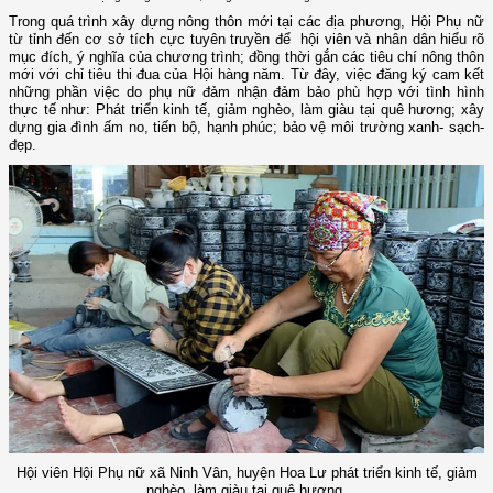
Trong quá trình xây dựng nông thôn mới tại các địa phương, Hội Phụ nữ
từ tỉnh đến cơ sở tích cực tuyên truyền để hội viên và nhân dân hiểu rõ
mục đích, ý nghĩa của chương trình; đồng thời gắn các tiêu chí nông thôn
mới với chỉ tiêu thi đua của Hội hàng năm. Từ đây, việc đăng ký cam kết
những phần việc do phụ nữ đảm nhận đảm bảo phù hợp với tình hình
thực tế như: Phát triển kinh tế, giảm nghèo, làm giàu tại quê hương; xây
dựng gia đình ấm no, tiến bộ, hạnh phúc; bảo vệ môi trường xanh- sạch-
đẹp.
Hội viên Hội Phụ nữ xã Ninh Vân, huyện Hoa Lư phát triển kinh tế, giảm
nghèo, làm giàu tại quê hương.