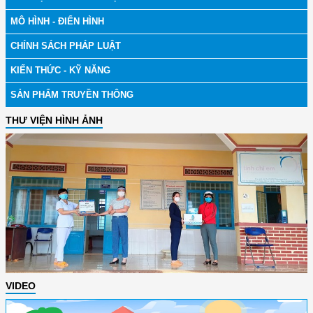
MÔ HÌNH - ĐIỂN HÌNH
CHÍNH SÁCH PHÁP LUẬT
KIẾN THỨC - KỸ NĂNG
SẢN PHẨM TRUYỀN THÔNG
THƯ VIỆN HÌNH ẢNH
VIDEO