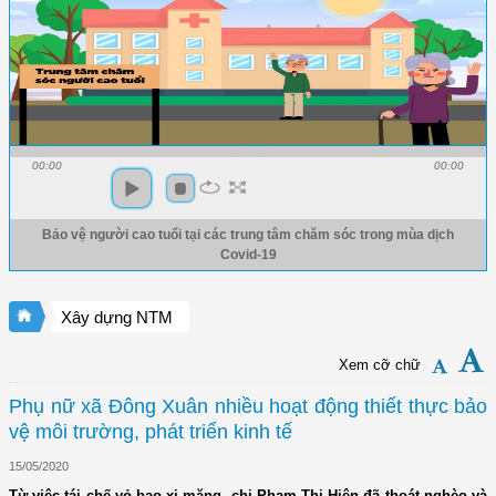
00:00
00:00
Bảo vệ người cao tuổi tại các trung tâm chăm sóc trong mùa dịch
Covid-19
Xây dựng NTM
Xem cỡ chữ
Phụ nữ xã Đông Xuân nhiều hoạt động thiết thực bảo
vệ môi trường, phát triển kinh tế
15/05/2020
Từ việc tái chế vỏ bao xi măng, chị Phạm Thị Hiên đã thoát nghèo và