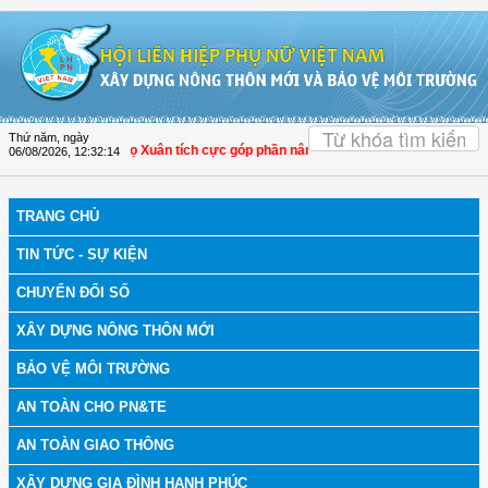
Truy cập nội dung luôn
OK
Thứ năm, ngày
Hóa: Hội LHPN Thọ Xuân tích cực góp phần nâng cao tỷ lệ người dân tham gia b
06/08/2026
,
12:32:15
TRANG CHỦ
TIN TỨC - SỰ KIỆN
CHUYỂN ĐỔI SỐ
XÂY DỰNG NÔNG THÔN MỚI
BẢO VỆ MÔI TRƯỜNG
AN TOÀN CHO PN&TE
AN TOÀN GIAO THÔNG
XÂY DỰNG GIA ĐÌNH HẠNH PHÚC