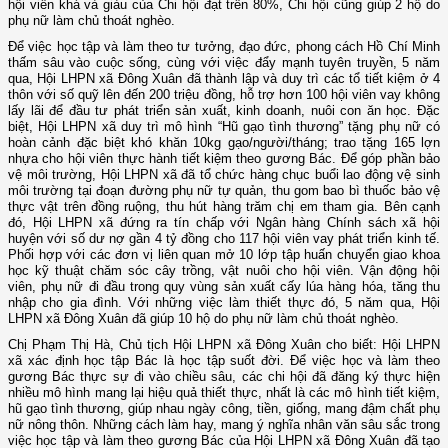
hội viên khá và giàu của Chi hội đạt trên 80%, Chi hội cũng giúp 2 hộ do
phụ nữ làm chủ thoát nghèo.
Để việc học tập và làm theo tư tưởng, đạo đức, phong cách Hồ Chí Minh
thấm sâu vào cuộc sống, cùng với việc đẩy mạnh tuyên truyền, 5 năm
qua, Hội LHPN xã Đông Xuân đã thành lập và duy trì các tổ tiết kiệm ở 4
thôn với số quỹ lên đến 200 triệu đồng, hỗ trợ hơn 100 hội viên vay không
lấy lãi để đầu tư phát triển sản xuất, kinh doanh, nuôi con ăn học. Đặc
biệt, Hội LHPN xã duy trì mô hình “Hũ gạo tình thương” tặng phụ nữ có
hoàn cảnh đặc biệt khó khăn 10kg gạo/người/tháng; trao tặng 165 lợn
nhựa cho hội viên thực hành tiết kiệm theo gương Bác. Để góp phần bảo
vệ môi trường, Hội LHPN xã đã tổ chức hàng chục buổi lao động vệ sinh
môi trường tại đoạn đường phụ nữ tự quản, thu gom bao bì thuốc bảo vệ
thực vật trên đồng ruộng, thu hút hàng trăm chị em tham gia. Bên cạnh
đó, Hội LHPN xã đứng ra tín chấp với Ngân hàng Chính sách xã hội
huyện với số dư nợ gần 4 tỷ đồng cho 117 hội viên vay phát triển kinh tế.
Phối hợp với các đơn vị liên quan mở 10 lớp tập huấn chuyển giao khoa
học kỹ thuật chăm sóc cây trồng, vật nuôi cho hội viên. Vận động hội
viên, phụ nữ đi đầu trong quy vùng sản xuất cấy lúa hàng hóa, tăng thu
nhập cho gia đình. Với những việc làm thiết thực đó, 5 năm qua, Hội
LHPN xã Đông Xuân đã giúp 10 hộ do phụ nữ làm chủ thoát nghèo.
Chị Phạm Thị Hà, Chủ tịch Hội LHPN xã Đông Xuân cho biết: Hội LHPN
xã xác định học tập Bác là học tập suốt đời. Để việc học và làm theo
gương Bác thực sự đi vào chiều sâu, các chi hội đã đăng ký thực hiện
nhiều mô hình mang lại hiệu quả thiết thực, nhất là các mô hình tiết kiệm,
hũ gạo tình thương, giúp nhau ngày công, tiền, giống, mang đậm chất phụ
nữ nông thôn. Những cách làm hay, mang ý nghĩa nhân văn sâu sắc trong
việc học tập và làm theo gương Bác của Hội LHPN xã Đông Xuân đã tạo