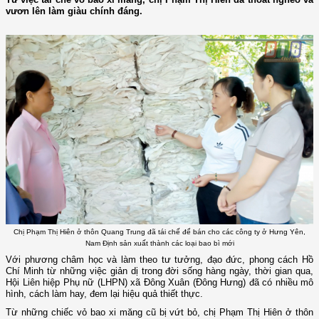
vươn lên làm giàu chính đáng.
Chị Phạm Thị Hiên ở thôn Quang Trung đã tái chế để bán cho các công ty ở Hưng Yên,
Nam Định sản xuất thành các loại bao bì mới
Với phương châm học và làm theo tư tưởng, đạo đức, phong cách Hồ
Chí Minh từ những việc giản dị trong đời sống hàng ngày, thời gian qua,
Hội Liên hiệp Phụ nữ (LHPN) xã Đông Xuân (Đông Hưng) đã có nhiều mô
hình, cách làm hay, đem lại hiệu quả thiết thực.
Từ những chiếc vỏ bao xi măng cũ bị vứt bỏ, chị Phạm Thị Hiên ở thôn