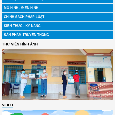
MÔ HÌNH - ĐIỂN HÌNH
CHÍNH SÁCH PHÁP LUẬT
KIẾN THỨC - KỸ NĂNG
SẢN PHẨM TRUYỀN THÔNG
THƯ VIỆN HÌNH ẢNH
VIDEO