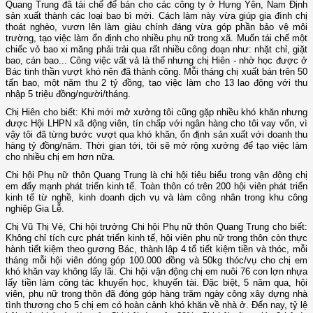
Quang Trung đã tái chế để bán cho các công ty ở Hưng Yên, Nam Định
sản xuất thành các loại bao bì mới. Cách làm này vừa giúp gia đình chị
thoát nghèo, vươn lên làm giàu chính đáng vừa góp phần bảo vệ môi
trường, tạo việc làm ổn định cho nhiều phụ nữ trong xã. Muốn tái chế một
chiếc vỏ bao xi măng phải trải qua rất nhiều công đoạn như: nhặt chỉ, giặt
bao, cán bao... Công việc vất vả là thế nhưng chị Hiên - nhờ học được ở
Bác tinh thần vượt khó nên đã thành công. Mỗi tháng chị xuất bán trên 50
tấn bao, một năm thu 2 tỷ đồng, tạo việc làm cho 13 lao động với thu
nhập 5 triệu đồng/người/tháng.
Chị Hiên cho biết: Khi mới mở xưởng tôi cũng gặp nhiều khó khăn nhưng
được Hội LHPN xã động viên, tín chấp với ngân hàng cho tôi vay vốn, vì
vậy tôi đã từng bước vượt qua khó khăn, ổn định sản xuất với doanh thu
hàng tỷ đồng/năm. Thời gian tới, tôi sẽ mở rộng xưởng để tạo việc làm
cho nhiều chị em hơn nữa.
Chi hội Phụ nữ thôn Quang Trung là chi hội tiêu biểu trong vận động chị
em đẩy mạnh phát triển kinh tế. Toàn thôn có trên 200 hội viên phát triển
kinh tế từ nghề, kinh doanh dịch vụ và làm công nhân trong khu công
nghiệp Gia Lễ.
Chị Vũ Thị Vẻ, Chi hội trưởng Chi hội Phụ nữ thôn Quang Trung cho biết:
Không chỉ tích cực phát triển kinh tế, hội viên phụ nữ trong thôn còn thực
hành tiết kiệm theo gương Bác, thành lập 4 tổ tiết kiệm tiền và thóc, mỗi
tháng mỗi hội viên đóng góp 100.000 đồng và 50kg thóc/vụ cho chị em
khó khăn vay không lấy lãi. Chi hội vận động chị em nuôi 76 con lợn nhựa
lấy tiền làm công tác khuyến học, khuyến tài. Đặc biệt, 5 năm qua, hội
viên, phụ nữ trong thôn đã đóng góp hàng trăm ngày công xây dựng nhà
tình thương cho 5 chị em có hoàn cảnh khó khăn về nhà ở. Đến nay, tỷ lệ