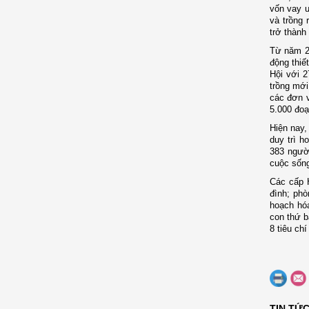
vốn vay ư
và trồng 
trở thành
Từ năm 20
động thiế
Hội với 2
trồng mới
các đơn v
5.000 đoạ
Hiện nay,
duy trì h
383 người
cuộc sống
C
ác cấp 
đình; phò
hoạch hóa
con thứ b
8 tiêu ch
TIN TỨ