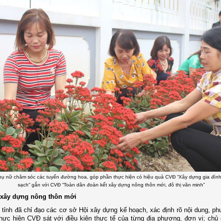
phụ nữ chăm sóc các tuyến đường hoa, góp phần thực hiện có hiệu quả CVĐ “Xây dựng gia đình
sạch” gắn với CVĐ “Toàn dân đoàn kết xây dựng nông thôn mới, đô thị văn minh”
xây dựng nông thôn mới
tỉnh đã chỉ đạo các cơ sở Hội xây dựng kế hoạch, xác định rõ nội dung, p
thực hiện
CVĐ
sát với điều kiện thực tế của từng địa phương, đơn vị; chủ