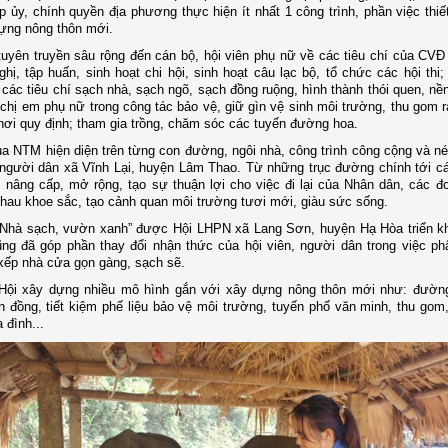
p ủy, chính quyền địa phương thực hiện ít nhất 1 công trình, phần việc thiế
ựng nông thôn mới.
tuyên truyền sâu rộng đến cán bộ, hội viên phụ nữ về các tiêu chí của CVĐ
ghị, tập huấn, sinh hoạt chi hội, sinh hoạt câu lạc bộ, tổ chức các hội thi
;
các tiêu chí sạch nhà, sạch ngõ, sạch đồng ruộng, hình thành thói quen, nề
chị em phụ nữ trong công tác bảo vệ, giữ gìn vệ sinh môi trường, thu gom rá
nơi quy định; tham gia trồng, chăm sóc các tuyến đường hoa.
ủa NTM hiện diện trên từng con đường, ngôi nhà, công trình công cộng và né
 người dân
xã Vĩnh Lại, huyện Lâm Thao
. Từ những trục đường chính tới c
nâng cấp, mở rộng, tạo sự thuận lợi cho việc đi lại của Nhân dân, các 
hau khoe sắc, tạo cảnh quan môi trường tươi mới, giàu sức sống.
“Nhà sạch, vườn xanh” được Hội LHPN xã Lang Sơn, huyện Hạ Hòa triển kh
ũng đã góp phần thay đổi nhận thức của hội viên, người dân trong việc phâ
 xếp nhà cửa gọn gàng, sạch sẽ.
Hội xây dựng
nhiều
mô hình gắn với xây dựng nông thôn mới như:
đ
ường
 đồng, tiết kiệm phế liệu bảo vệ môi trường, tuyến phố văn minh, thu gom,
a đình...