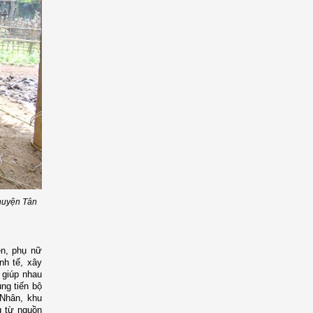
 huyện Tân
ên, phụ nữ
nh tế, xây
, giúp nhau
ng tiến bộ
 Nhân, khu
g từ nguồn