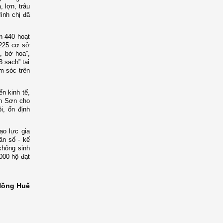
 lợn, trâu
ình chị đã
n 440 hoạt
 225 cơ sở
, bờ hoa”
,
 sạch” tại
m sóc trên
ển kinh tế,
ân Sơn cho
i, ổn định
ạo lực gia
ân số - kế
không sinh
.000 hộ đạt
Hồng Huế