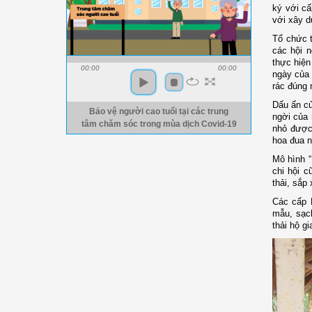
ký với cấ
với xây d
Tổ chức
các hội n
thực hiện
00:00
00:00
ngày của 
rác đúng 
D
ấu ấn c
Bảo vệ người cao tuổi tại các trung
ngời của
tâm chăm sóc trong mùa dịch Covid-19
nhỏ được 
hoa đua n
Mô hình 
chi hội c
thải, sắp
C
ác cấp 
mẫu, sạch
thải hộ gi