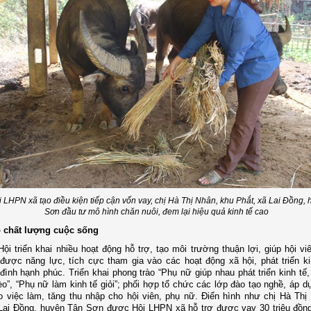
 LHPN xã tạo điều kiện tiếp cận vốn vay, chị Hà Thị Nhân, khu Phắt, xã Lai Đồng,
Sơn đầu tư mô hình chăn nuôi, đem lại hiệu quả kinh tế cao
 chất lượng cuộc sống
ội triển khai nhiều hoạt động hỗ trợ, tạo môi trường thuận lợi, giúp hội vi
được năng lực, tích cực tham gia vào các hoạt động xã hội, phát triển ki
đình hạnh phúc.
Triển khai p
hong trào “Phụ nữ giúp nhau phát triển kinh tế
o”, “Phụ nữ làm kinh tế giỏi”
;
phối hợp tổ chức các lớp đào tạo nghề, áp dụ
 việc làm, tăng thu nhập cho hội viên, phụ nữ. Điển hình như chị Hà Thị
 Lai Đồng, huyện Tân Sơn
được
Hội LHPN xã
hỗ trợ
được vay 30 triệu đồn