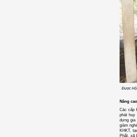
Được Hội
Nâng cao
C
ác cấp H
phát huy 
dựng gia 
giảm nghè
KHKT, tạo
Phắt, xã