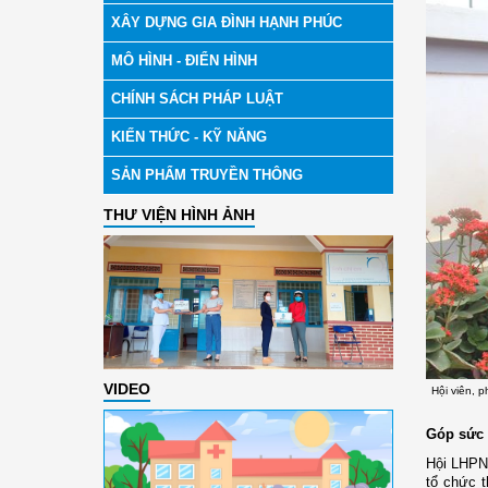
XÂY DỰNG GIA ĐÌNH HẠNH PHÚC
MÔ HÌNH - ĐIỂN HÌNH
CHÍNH SÁCH PHÁP LUẬT
KIẾN THỨC - KỸ NĂNG
SẢN PHẨM TRUYỀN THÔNG
THƯ VIỆN HÌNH ẢNH
VIDEO
Hội viên, 
Góp sức 
Hội LHPN 
tổ chức 