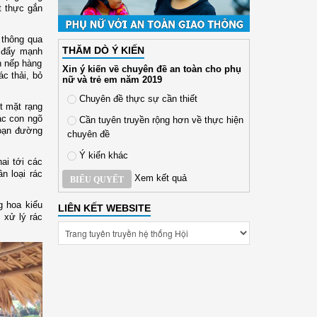
t thực gắn
 thông qua
THĂM DÒ Ý KIẾN
đẩy mạnh
n nếp hàng
Xin ý kiến về chuyên đề an toàn cho phụ
c thải, bỏ
nữ và trẻ em năm 2019
Chuyên đề thực sự cần thiết
t mặt rạng
ác con ngõ
Cần tuyên truyền rộng hơn về thực hiện
đoạn đường
chuyên đề
Ý kiến khác
ai tới các
n loại rác
Xem kết quả
BIỂU QUYẾT
 hoa kiểu
LIÊN KẾT WEBSITE
 xử lý rác