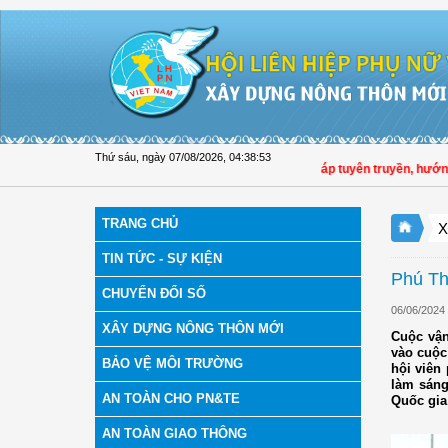
Truy cập nội dung luôn
Thứ sáu, ngày 07/08/2026
,
04:38:54
Hội LHPN tỉnh Đồng Tháp tuyên truyền, hướng dẫn
TRANG CHỦ
X
TIN TỨC - SỰ KIỆN
Phú Th
CHUYỂN ĐỔI SỐ
06/06/2024
XÂY DỰNG NÔNG THÔN MỚI
Cuộc vận
vào cuộc
BẢO VỆ MÔI TRƯỜNG
hội viên
làm sáng
AN TOÀN CHO PN&TE
Quốc gia
AN TOÀN GIAO THÔNG