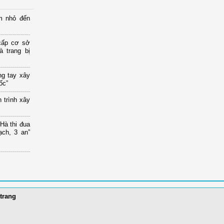
m nhỏ đến
cấp cơ sở
 trang bị
ng tay xây
ốc”
 trình xây
à thi đua
ạch, 3 an”
trang