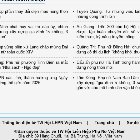
p phần thay đổi diện mạo nông thôn
Tuyên Quang: Từ những việc là
i
những công trình lớn
inh phát huy vai trò cấp ủy, chính
An Giang: Trên 300 cán bộ Hội 
rong xây dựng gia đình "5 không, 3
được tập huấn chuyển đổi số và
 an"
kiến thức, kỹ năng truyền thông
ẹp vùng biên xứ Lạng chào mừng Đại
Quảng Trị: Phụ nữ Đồng Hới chu
 nữ toàn quốc XIV
dựng đô thị du lịch “không khói thu
ng: Phụ nữ phường Tịnh Biên ra mắt
Dấu ấn phụ nữ Hà Tĩnh trong hành
 “Nhà sạch - Ngõ đẹp”
dựng nông thôn mới
PN các tỉnh, thành hưởng ứng Ngày
Lâm Đồng: Phụ nữ Nam Ban Lâm H
ờng thế giới năm 2026
xây dựng “gia đình 5 không, 3 s
gắn với các mô hình dân vận khéo
 Thông tin điện tử TW Hội LHPN Việt Nam
Trang chủ
Sơ đồ 
©Bản quyền thuộc về TW Hội Liên Hiệp Phụ Nữ Việt Nam
Địa chỉ:
39 Hàng Chuối, Hai Bà Trưng, Hà Nội, Việt Nam