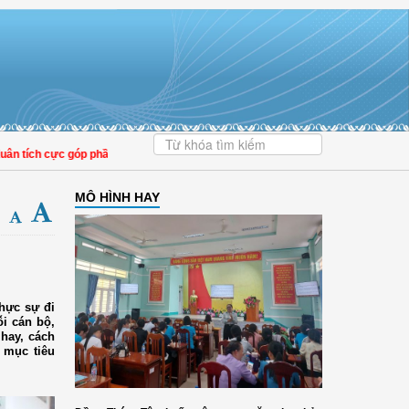
tích cực góp phần nâng cao tỷ lệ người dân tham gia bảo hiểm y tế
MÔ HÌNH HAY
hực sự đi
i cán bộ,
hay, cách
 mục tiêu