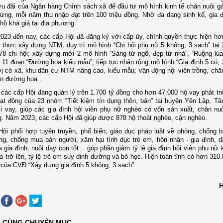
u đãi của Ngân hàng Chính sách xã để đầu tư mô hình kinh tế chăn nuôi gà,
rừng, mỗi năm thu nhập
đạt
trên 100 triệu đồng. Nhờ đa dạng sinh kế, gia đ
 hộ khá giả tại địa phương.
23 đến nay, các cấp Hội đã đăng ký với cấp ủy, chính quyền thực hiện hơ
t thực xây dựng NTM; duy trì mô hình “Chi hội phụ nữ 5 không, 3 sạch” tại
78 chi hội; xây dựng mới 2 mô hình “Sáng từ ngõ, đẹp từ nhà”
,
“Ruộng lúa
 11 đoạn “Đường hoa kiểu mẫu”; tiếp tục nhân rộng mô hình “Gia đình 5 có, 3
ị có xã, khu dân cư NTM nâng cao, kiểu mẫu; vận động hội viên trồng, chă
n đường hoa...
 các cấp Hội đang quản lý trên 1.700 tỷ đồng cho hơn 47.000 hộ vay phát tri
oạt động của 23 nhóm “Tiết kiệm tín dụng thôn, bản” tại huyện Yên Lập, T
 vay, giúp các gia đình hội viên phụ nữ nghèo có vốn sản xuất, chăn nuô
. Năm 2023, các cấp Hội đã giúp được 878 hộ thoát nghèo, cận nghèo.
Hội phối hợp tuyên truyền, phổ biến, giáo dục pháp luật về phòng, chống b
ng, chống mua bán người, xâm hại tình dục trẻ em, hôn nhân - gia đình, d
 gia đình, nuôi dạy con tốt...
góp phần giảm
tỷ lệ gia đình hội viên phụ nữ 
a trở lên, tỷ lệ trẻ em suy dinh dưỡng và bỏ học. Hiện toàn tỉnh có hơn 310
í của CVĐ “Xây dựng gia đình 5 không, 3 sạch”.
C CÙNG CHUYÊN MỤC