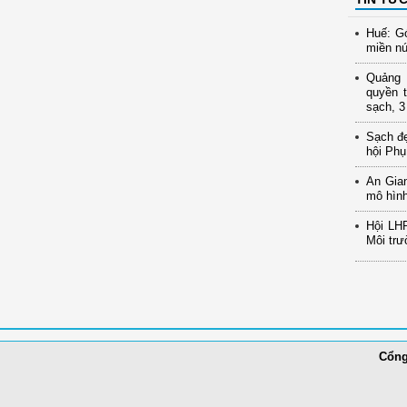
Huế: Gó
miền nú
Quảng N
quyền t
sạch, 3
Sạch đ
hội Phụ
An Gia
mô hình
Hội LH
Môi trư
Cổng