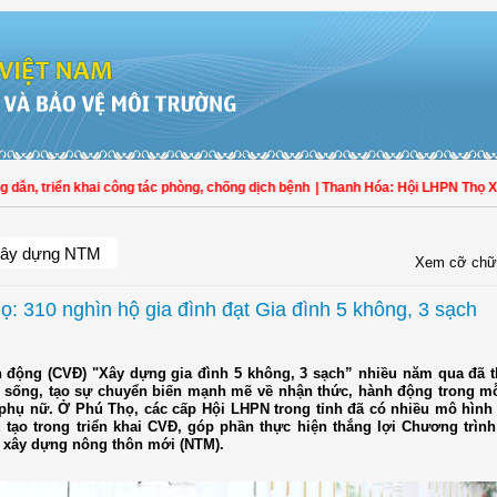
, triển khai công tác phòng, chống dịch bệnh
| Thanh Hóa: Hội LHPN Thọ Xuân 
ây dựng NTM
Xem cỡ chữ
ọ: 310 nghìn hộ gia đình đạt Gia đình 5 không, 3 sạch
 động (CVĐ) "Xây dựng gia đình 5 không, 3 sạch” nhiều năm qua đã t
 sống, tạo sự chuyển biến mạnh mẽ về nhận thức, hành động trong mỗ
 phụ nữ. Ở Phú Thọ, các cấp Hội LHPN trong tỉnh đã có nhiều mô hình 
 tạo trong triển khai CVĐ, góp phần thực hiện thắng lợi Chương trình
 xây dựng nông thôn mới (NTM).