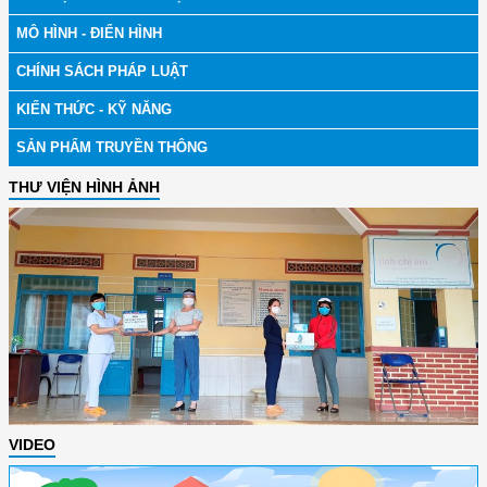
MÔ HÌNH - ĐIỂN HÌNH
CHÍNH SÁCH PHÁP LUẬT
KIẾN THỨC - KỸ NĂNG
SẢN PHẨM TRUYỀN THÔNG
THƯ VIỆN HÌNH ẢNH
VIDEO