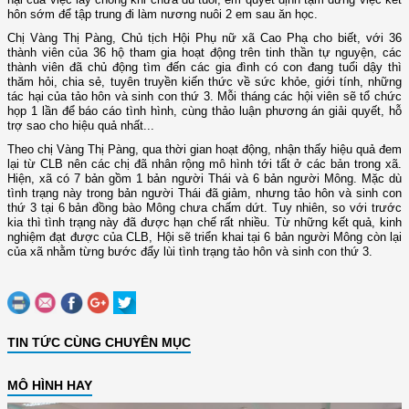
hôn sớm để tập trung đi làm nương nuôi 2 em sau ăn học.
Chị Vàng Thị Pàng, Chủ tịch Hội Phụ nữ xã Cao Phạ cho biết, với 36
thành viên của 36 hộ tham gia hoạt động trên tinh thần tự nguyện, các
thành viên đã chủ động tìm đến các gia đình có con đang tuổi dậy thì
thăm hỏi, chia sẻ, tuyên truyền kiến thức về sức khỏe, giới tính, những
tác hại của tảo hôn và sinh con thứ 3. Mỗi tháng các hội viên sẽ tổ chức
họp 1 lần để báo cáo tình hình, cùng thảo luận phương án giải quyết, hỗ
trợ sao cho hiệu quả nhất...
Theo chị Vàng Thị Pàng, qua thời gian hoạt động, nhận thấy hiệu quả đem
lại từ CLB nên các chị đã nhân rộng mô hình tới tất ở các bản trong xã.
Hiện, xã có 7 bản gồm 1 bản người Thái và 6 bản người Mông. Mặc dù
tình trạng này trong bản người Thái đã giảm, nhưng tảo hôn và sinh con
thứ 3 tại 6 bản đồng bào Mông chưa chấm dứt. Tuy nhiên, so với trước
kia thì tình trạng này đã được hạn chế rất nhiều. Từ những kết quả, kinh
nghiệm đạt được của CLB, Hội sẽ triển khai tại 6 bản người Mông còn lại
của xã nhằm từng bước đẩy lùi tình trạng tảo hôn và sinh con thứ 3.
TIN TỨC CÙNG CHUYÊN MỤC
MÔ HÌNH HAY