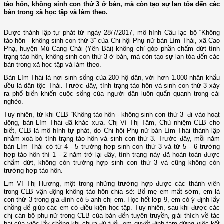
tảo hôn, không sinh con thứ 3 ở bản, mà còn tạo sự lan tỏa đến các
bản trong xã học tập và làm theo.
Được thành lập tự phát từ ngày 28/7/2017, mô hình Câu lạc bộ “Không
tảo hôn - không sinh con thứ 3” của Chi hội Phụ nữ bản Lìm Thái, xã Cao
Phạ, huyện Mù Cang Chải (Yên Bái) không chỉ góp phần chấm dứt tình
trạng tảo hôn, không sinh con thứ 3 ở bản, mà còn tạo sự lan tỏa đến các
bản trong xã học tập và làm theo.
Bản Lìm Thái là nơi sinh sống của 200 hộ dân, với hơn 1.000 nhân khẩu
đều là dân tộc Thái. Trước đây, tình trạng tảo hôn và sinh con thứ 3 xảy
ra phổ biến khiến cuộc sống của người dân luôn quẩn quanh trong cái
nghèo.
Tuy nhiên, từ khi CLB “Không tảo hôn - không sinh con thứ 3” đi vào hoạt
động, bản Lìm Thái đã khác xưa. Chị Vì Thị Tâm, Chủ nhiệm CLB cho
biết, CLB là mô hình tự phát, do Chi hội Phụ nữ bản Lìm Thái thành lập
nhằm xoá bỏ tình trạng tảo hôn và sinh con thứ 3. Trước đây, mỗi năm
bản Lìm Thái có từ 4 - 5 trường hợp sinh con thứ 3 và từ 5 - 6 trường
hợp tảo hôn thì 1 - 2 năm trở lại đây, tình trạng này đã hoàn toàn được
chấm dứt, không còn trường hợp sinh con thứ 3 và cũng không còn
trường hợp tảo hôn.
Em Vì Thị Hương, một trong những trường hợp được các thành viên
trong CLB vận động không tảo hôn chia sẻ: Bố mẹ em mất sớm, em là
con thứ 3 trong gia đình có 5 anh chị em. Học hết lớp 9, em có ý định lấy
chồng để giúp các em có điều kiện học tập. Tuy nhiên, sau khi được các
chị cán bộ phụ nữ trong CLB của bản đến tuyên truyền, giải thích về tác
hại của việc lấy chồng khi chưa đủ tuổi, em quyết định tạm dừng việc kết