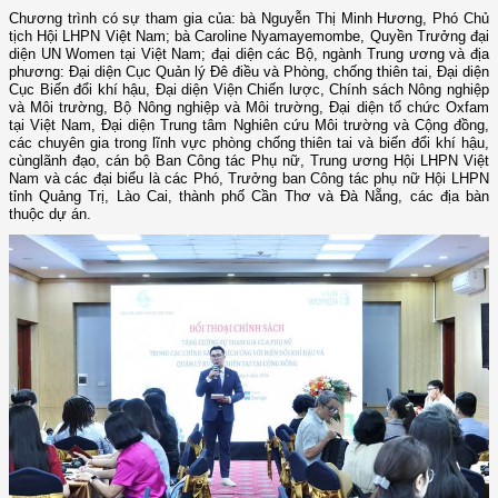
Chương trình có sự tham gia của: bà Nguyễn Thị Minh Hương, Phó Chủ
tịch Hội LHPN Việt Nam; bà Caroline Nyamayemombe, Quyền Trưởng đại
diện UN Women tại Việt Nam; đại diện các Bộ, ngành Trung ương và địa
phương: Đại diện Cục Quản lý Đê điều và Phòng, chống thiên tai, Đại diện
Cục Biến đổi khí hậu, Đại diện Viện Chiến lược, Chính sách Nông nghiệp
và Môi trường, Bộ Nông nghiệp và Môi trường, Đại diện tổ chức Oxfam
tại Việt Nam, Đại diện Trung tâm Nghiên cứu Môi trường và Cộng đồng,
các chuyên gia trong lĩnh vực phòng chống thiên tai và biến đổi khí hậu,
cùng
lãnh đạo, cán bộ Ban Công tác Phụ nữ, Trung ương Hội LHPN Việt
Nam và
các đại biểu là các Phó, Trưởng ban Công tác phụ nữ Hội LHPN
tỉnh Quảng Trị, Lào Cai, thành phố Cần Thơ và Đà Nẵng, các địa bàn
thuộc dự án.