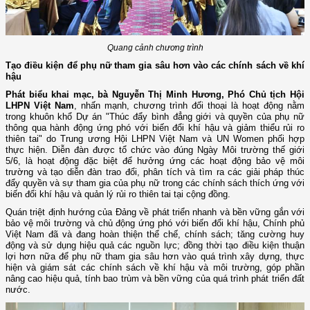
Quang cảnh chương trình
Tạo điều kiện để phụ nữ tham gia sâu hơn vào các chính sách về khí
hậu
Phát biểu khai mạc, bà Nguyễn Thị Minh Hương, Phó Chủ tịch Hội
LHPN Việt Nam
, nhấn mạnh, chương trình đối thoại là hoạt động nằm
trong khuôn khổ Dự án "Thúc đẩy bình đẳng giới và quyền của phụ nữ
thông qua hành động ứng phó với biến đổi khí hậu và giảm thiểu rủi ro
thiên tai" do Trung ương Hội LHPN Việt Nam và UN Women phối hợp
thực hiện. Diễn đàn được tổ chức vào đúng Ngày Môi trường thế giới
5/6, là hoạt động đặc biệt để hưởng ứng các hoạt động bảo vệ môi
trường và tạo diễn đàn trao đổi, phân tích và tìm ra các giải pháp thúc
đẩy quyền và sự tham gia của phụ nữ trong các chính sách thích ứng với
biến đổi khí hậu và quản lý rủi ro thiên tai tại cộng đồng.
Quán triệt định hướng của Đảng về phát triển nhanh và bền vững gắn với
bảo vệ môi trường và chủ động ứng phó với biến đổi khí hậu, Chính phủ
Việt Nam đã và đang hoàn thiện thể chế, chính sách; tăng cường huy
động và sử dụng hiệu quả các nguồn lực; đồng thời tạo điều kiện thuận
lợi hơn nữa để phụ nữ tham gia sâu hơn vào quá trình xây dựng, thực
hiện và giám sát các chính sách về khí hậu và môi trường, góp phần
nâng cao hiệu quả, tính bao trùm và bền vững của quá trình phát triển đất
nước.