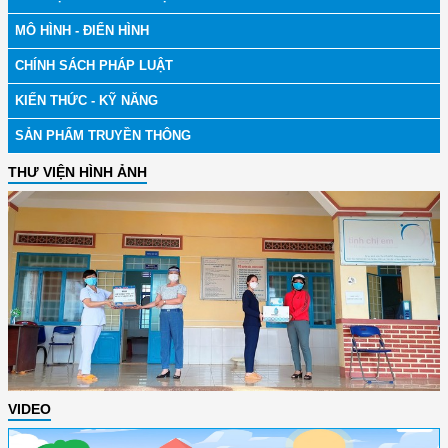
MÔ HÌNH - ĐIỂN HÌNH
CHÍNH SÁCH PHÁP LUẬT
KIẾN THỨC - KỸ NĂNG
SẢN PHẨM TRUYỀN THÔNG
THƯ VIỆN HÌNH ẢNH
VIDEO