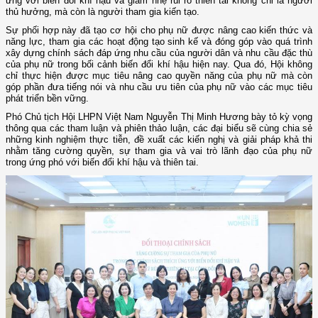
ứng với biến đổi khí hậu và giảm nhẹ rủi ro thiên tai không chỉ là người
thủ hưởng, mà còn là người tham gia kiến tạo.
Sự phối hợp này đã tạo cơ hội cho phụ nữ được nâng cao kiến thức và
năng lực, tham gia các hoạt động tạo sinh kế và đóng góp vào quá trình
xây dựng chính sách đáp ứng nhu cầu của người dân và nhu cầu đặc thù
của phụ nữ trong bối cảnh biến đổi khí hậu hiện nay. Qua đó, Hội không
chỉ thực hiện được mục tiêu nâng cao quyền năng của phụ nữ mà còn
góp phần đưa tiếng nói và nhu cầu ưu tiên của phụ nữ vào các mục tiêu
phát triển bền vững.
Phó Chủ tịch Hội LHPN Việt Nam Nguyễn Thị Minh Hương bày tỏ kỳ vọng
thông qua các tham luận và phiên thảo luận, các đại biểu sẽ cùng chia sẻ
những kinh nghiệm thực tiễn, đề xuất các kiến nghị và giải pháp khả thi
nhằm tăng cường quyền, sự tham gia và vai trò lãnh đạo của phụ nữ
trong ứng phó với biến đổi khí hậu và thiên tai.