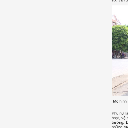
sở, vận đ
Mô hình 
Phụ nữ là
hoạt, vệ 
trường. 
những tuy