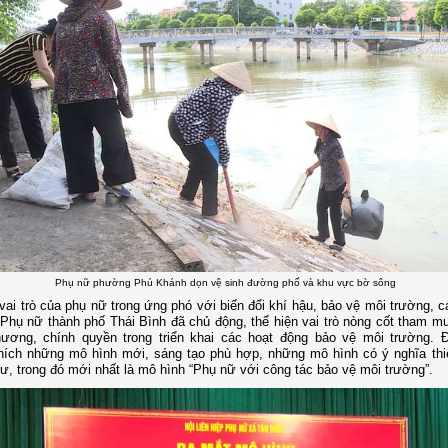
Phụ nữ phường Phú Khánh dọn vệ sinh đường phố và khu vực bờ sông
vai trò của phụ nữ trong ứng phó với biến đổi khí hậu, bảo vệ môi trường, c
 Phụ nữ thành phố Thái Bình đã chủ động, thể hiện vai trò nòng cốt tham m
hương, chính quyền trong triển khai các hoạt động bảo vệ môi trường. Đ
ích những mô hình mới, sáng tạo phù hợp, những mô hình có ý nghĩa thiế
ư, trong đó mới nhất là mô hình “Phụ nữ với công tác bảo vệ môi trường”.