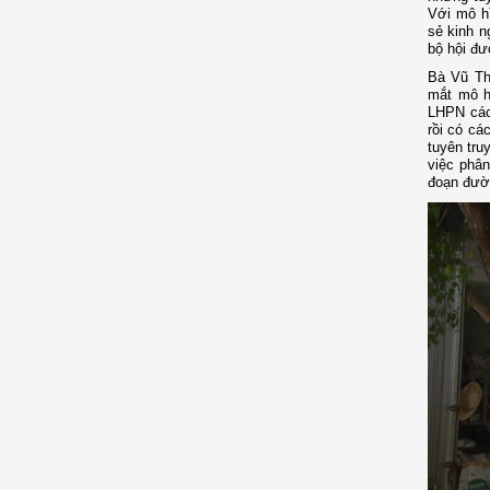
Với mô hì
sẻ kinh n
bộ hội đư
Bà Vũ Th
mắt mô h
LHPN các 
rồi có cá
tuyên tru
việc phân
đoạn đườn