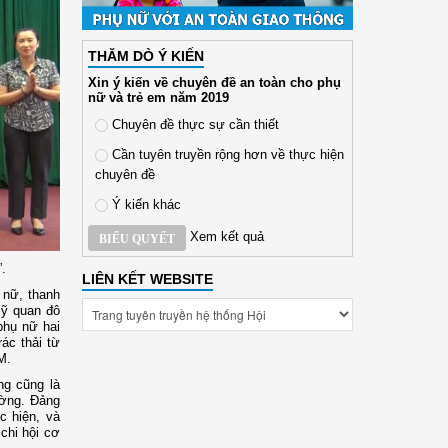
THĂM DÒ Ý KIẾN
Xin ý kiến về chuyên đề an toàn cho phụ
nữ và trẻ em năm 2019
Chuyên đề thực sự cần thiết
Cần tuyên truyền rộng hơn về thực hiện
chuyên đề
Ý kiến khác
Xem kết quả
BIỂU QUYẾT
”.
LIÊN KẾT WEBSITE
 nữ, thanh
mỹ quan đô
 phụ nữ hai
ác thải từ
M.
g cũng là
ường. Đảng
c hiện, và
chi hội cơ