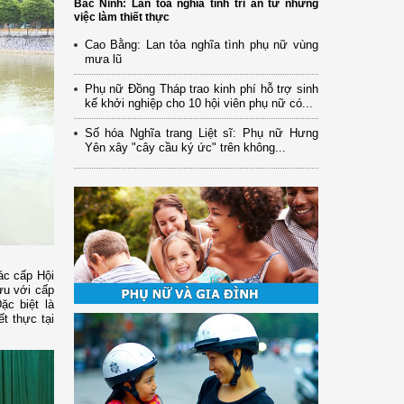
Bắc Ninh: Lan tỏa nghĩa tình tri ân từ những
việc làm thiết thực
Cao Bằng: Lan tỏa nghĩa tình phụ nữ vùng
mưa lũ
Phụ nữ Đồng Tháp trao kinh phí hỗ trợ sinh
kế khởi nghiệp cho 10 hội viên phụ nữ có...
Số hóa Nghĩa trang Liệt sĩ: Phụ nữ Hưng
Yên xây "cây cầu ký ức" trên không...
ác cấp Hội
ưu với cấp
ặc biệt là
t thực tại