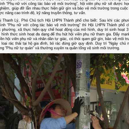
nh “Phụ nữ với công tác bảo vệ môi trường”, hội viên phụ nữ sẽ được học
ghiệm, giúp đỡ lẫn nhau thực hiện giữ gìn và bảo vệ môi trường trong cuộc
ợc nâng cao trình độ, kỹ năng truyền thông, tư vấn.
ị Thanh Lý, Phó Chủ tịch Hội LHPN Thành phố cho biết: Sau khi các phư
ình “Phụ nữ với công tác bảo vệ môi trường” thì Hội LHPN Thành phố c
phường, xã thực hiện quy chế hoạt động của mô hình, duy trì sinh hoạt 3 
c hình thức sinh hoạt đa dạng để thu hút hội viên phụ nữ tham gia. Đẩy mạn
yền hội viên phụ nữ và nhân dân tự giác, có thói quen giữ gìn, bảo vệ môi t
 loại rác thải tại hộ gia đình, bỏ rác đúng giờ quy định. Duy trì “Ngày chủ 
g “Phụ nữ tự quản” và thường xuyên ra quân tổng vệ sinh môi trường.