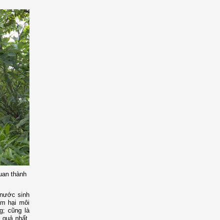
uan thành
 nước sinh
âm hại môi
g; cũng là
 quả nhất.