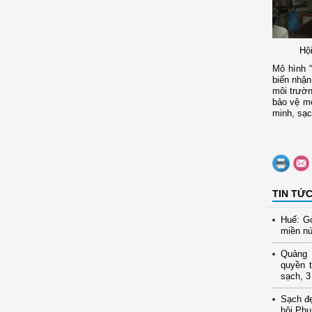
Hộ
Mô hình “
biến nhận
môi trườn
bảo vệ mô
minh, sạc
TIN TỨ
Huế: Gó
miền nú
Quảng N
quyền t
sạch, 3
Sạch đ
hội Phụ