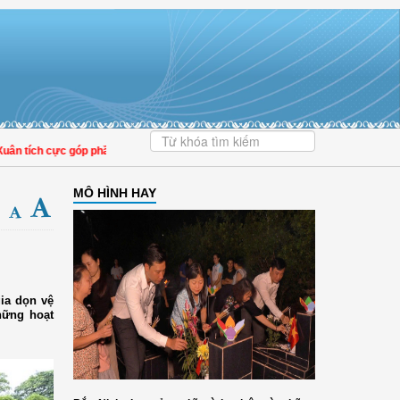
ch cực góp phần nâng cao tỷ lệ người dân tham gia bảo hiểm y tế
MÔ HÌNH HAY
gia dọn vệ
những hoạt