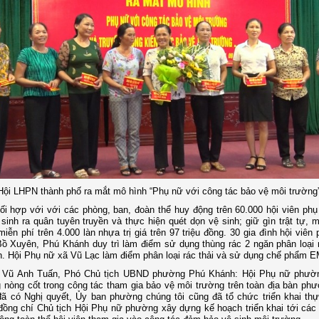
Hội LHPN thành phố ra mắt mô hình “Phụ nữ với công tác bảo vệ môi trường
ối hợp với với các phòng, ban, đoàn thể huy động trên 60.000 hội viên phụ
 sinh ra quân tuyên truyền và thực hiện quét dọn vệ sinh; giữ gìn trật tự, 
 miễn phí trên 4.000 làn nhựa trị giá trên 97 triệu đồng. 30 gia đình hội viên
 Xuyên, Phú Khánh duy trì làm điểm sử dụng thùng rác 2 ngăn phân loại r
. Hội Phụ nữ xã Vũ Lạc làm điểm phân loại rác thải và sử dụng chế phẩm E
 Vũ Anh Tuấn, Phó Chủ tịch UBND phường Phú Khánh: Hội Phụ nữ phườn
 nòng cốt trong công tác tham gia bảo vệ môi trường trên toàn địa bàn ph
ã có Nghị quyết, Ủy ban phường chúng tôi cũng đã tổ chức triển khai thự
đồng chí Chủ tịch Hội Phụ nữ phường xây dựng kế hoạch triển khai tới các 