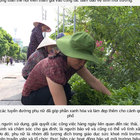
ộng toàn thể hội viên tham gia vào công tác đảm bảo vệ sinh môi trường.
các tuyến đường phụ nữ đã góp phần xanh hóa và làm đẹp thêm cho cảnh q
phố
 người sử dụng, giải quyết các công việc hàng ngày liên quan đến rác thải,
sinh và chăm sóc cho gia đình; là người bảo vệ và cũng có thể vô tình x
Do đó, phụ nữ là nhóm đối tượng đích trong giáo dục sức khoẻ môi trườn
ên truyền viên và tổ chức thực hiện các hoạt động bảo vệ môi trường hiệu