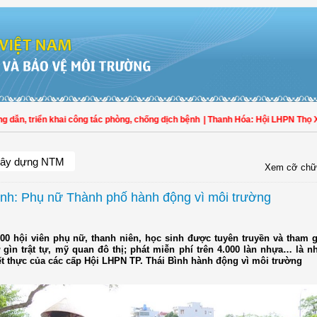
triển khai công tác phòng, chống dịch bệnh
| Thanh Hóa: Hội LHPN Thọ Xuân tí
ây dựng NTM
Xem cỡ chữ
ình: Phụ nữ Thành phố hành động vì môi trường
000 hội viên phụ nữ, thanh niên, học sinh được tuyên truyền và tham 
ữ gìn trật tự, mỹ quan đô thị; phát miễn phí trên 4.000 làn nhựa… là 
ết thực của các cấp Hội LHPN TP. Thái Bình hành động vì môi trường