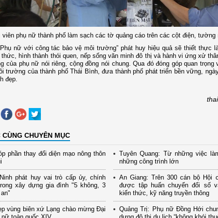
i viên phụ nữ thành phố làm sạch các tờ quảng cáo trên các cột điện, tường
Phụ nữ với công tác bảo vệ môi trường” phát huy hiệu quả sẽ thiết thực 
 thức, hình thành thói quen, nếp sống văn minh đô thị và hành vi ứng xử thâ
g của phụ nữ nói riêng, cộng đồng nói chung. Qua đó đóng góp quan trọng 
i trường của thành phố Thái Bình, đưa thành phố phát triển bền vững, ngà
h đẹp.
tha
C CÙNG CHUYÊN MỤC
p phần thay đổi diện mạo nông thôn
Tuyên Quang: Từ những việc là
i
những công trình lớn
inh phát huy vai trò cấp ủy, chính
An Giang: Trên 300 cán bộ Hội 
rong xây dựng gia đình "5 không, 3
được tập huấn chuyển đổi số và
 an"
kiến thức, kỹ năng truyền thông
ẹp vùng biên xứ Lạng chào mừng Đại
Quảng Trị: Phụ nữ Đồng Hới chu
 nữ toàn quốc XIV
dựng đô thị du lịch “không khói thu