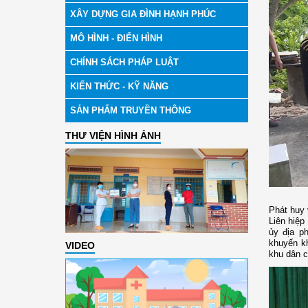
XÂY DỰNG GIA ĐÌNH HẠNH PHÚC
MÔ HÌNH - ĐIỂN HÌNH
CHÍNH SÁCH PHÁP LUẬT
KIẾN THỨC - KỸ NĂNG
SẢN PHẨM TRUYỀN THÔNG
THƯ VIỆN HÌNH ẢNH
Phát huy 
Liên hiệp
ủy địa p
khuyến kh
VIDEO
khu dân c