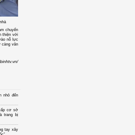
 nhà
làm chuyển
n thiện với
vào nỗ lực
y càng văn
ibinhtv.vn/
m nhỏ đến
cấp cơ sở
 trang bị
ng tay xây
ốc”