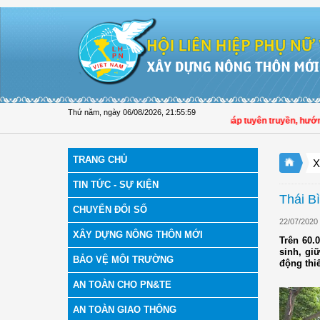
Truy cập nội dung luôn
Thứ năm, ngày 06/08/2026
,
21:56:00
Hội LHPN tỉnh Đồng Tháp tuyên truyền, hướng dẫn, 
TRANG CHỦ
X
TIN TỨC - SỰ KIỆN
Thái B
CHUYỂN ĐỔI SỐ
22/07/2020
XÂY DỰNG NÔNG THÔN MỚI
Trên 60.
sinh, gi
BẢO VỆ MÔI TRƯỜNG
động thi
AN TOÀN CHO PN&TE
AN TOÀN GIAO THÔNG