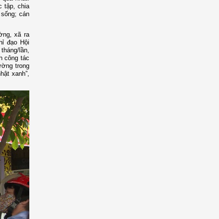
 tập, chia
 sống; cán
ờng, xã ra
hỉ đạo Hội
tháng/lần,
h công tác
rường trong
nhật xanh”,