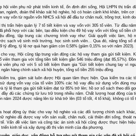
 hội viên phụ nữ phát triển kinh tế, ổn định đời sống, Hội LHPN thị trấn đ
an, ngành, đoàn thể khảo sát hộ nghèo, hộ có hoàn cảnh khó khăn, trên cơ 
m vay vốn từ nguồn vốn NHCS xã hội để đầu tư chăn nuôi, trồng trọt, kinh 
thị trấn hiện quản lý 7 tổ tiết kiệm và vay vốn với 305 tổ viên. Từ đầu nă
đã phối hợp với các bên, tạo điều kiện cho 49 hộ vay vốn với tổng số tiền c
iệu đồng, tập trung các chương trình vay như: Giải quyết việc làm, hộ 
ước sạch vệ sinh môi trường, học sinh sinh viên… Qua đó, nâng tổng số 
,9 tỷ đồng, tỷ lệ nợ quá hạn giảm còn 0,58% (giảm 0,15% so với năm 2023).
cho vay, Hội cũng tập trung vận động các hộ vay tham gia gửi tiết kiệm. K
ổ viên tham gia với tổng tiền tiết kiệm gần 546 triệu đồng (đạt 85,57%). Đồ
i viên phụ nữ với 5 sổ tiết kiệm tham gia “Gửi tiết kiệm chung tay vì ng
 ngân hàng chính sách xã hội huyện, tổng số tiền 255 triệu đồng.
kiểm tra, giám sát luôn được Hội quan tâm thực hiện. Qua kiểm tra các t
h sử dụng vốn vay của tổ viên 100% các hộ vay đều sử dụng vốn đúng mụ
và tỷ lệ tham gia gửi tiết kiệm đạt từ 85% trở lên; hồ sơ sổ sách theo dõi g
 đầy đủ các chứng từ lưu trữ trong nhiều năm. Chất lượng hoạt động của tổ
n năm 2024 được nâng lên từ khá trở lên (03 tổ tốt, 4 tổ khá), không có tổ 
a hoạt động ủy thác cho vay hộ nghèo và các đối tượng chính sách khác,
nữ nghèo đã được vay vốn sản xuất, chăn nuôi, cải thiện đời sống, thoát n
h tế. Vấn đề việc làm và công tác án sinh xã hội cũng được thực hiện hiệ
 triển kinh tế và xây dựng đô thị văn minh của địa phương.
truyền, giáo dục, vận động hỗ trợ phụ nữ tham gia các vấn đề xã hội có