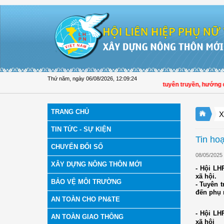
Truy cập nội dung luôn
Thứ năm, ngày 06/08/2026
,
12:09:24
Hội LHPN tỉnh Đồng Tháp tuyên truyền, hướng dẫn, 
TRANG CHỦ
X
TIN TỨC - SỰ KIỆN
Tin ho
CHUYỂN ĐỔI SỐ
08/05/2025
XÂY DỰNG NÔNG THÔN MỚI
- Hội LH
xã hội.
BẢO VỆ MÔI TRƯỜNG
- Tuyên 
đến phụ 
AN TOÀN CHO PN&TE
- Hội LH
AN TOÀN GIAO THÔNG
xã hội