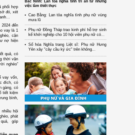
Bắc Ninh: Lan tỏa nghĩa tình tri ân từ những
việc làm thiết thực
ã phối hợp
sở đó, xét
Cao Bằng: Lan tỏa nghĩa tình phụ nữ vùng
doanh…
mưa lũ
m 2024 đến
Phụ nữ Đồng Tháp trao kinh phí hỗ trợ sinh
ho vay là 1
kế khởi nghiệp cho 10 hội viên phụ nữ có...
nghèo, cận
dư nợ hiện
Số hóa Nghĩa trang Liệt sĩ: Phụ nữ Hưng
Yên xây "cây cầu ký ức" trên không...
ết quả, có
ng thời vận
ười nghèo”
ổ vay vốn,
c đích, có
ọn gàng, có
 tiết kiệm
trung bình,
 nhiều hội
ghèo, phát
u quả, góp
 liên quan