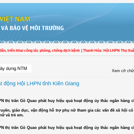
triển khai công tác phòng, chống dịch bệnh
| Thanh Hóa: Hội LHPN Thọ Xuân tí
ây dựng NTM
Xem cỡ chữ
ạt động Hội LHPN tỉnh Kiên Giang
PN thị trấn Gò Quao phát huy hiệu quả hoạt động ủy thác ngân hàng c
truyền, giáo dục, vận động hỗ trợ phụ nữ tham gia các vấn đề xã hội có
nữ và trẻ em.
PN thị trấn Gò Quao phát huy hiệu quả hoạt động ủy thác ngân hàng c