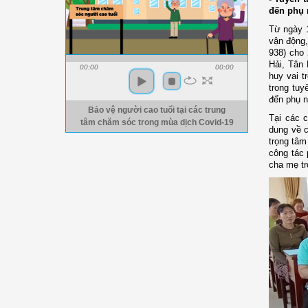
đến phụ 
Từ ngày 1
vận động,
938) cho 
Hải, Tân
00:00
00:00
huy vai t
trong tuy
đến phụ n
Bảo vệ người cao tuổi tại các trung
Tại các c
tâm chăm sóc trong mùa dịch Covid-19
dung về c
trọng tâm
công tác 
cha mẹ tr