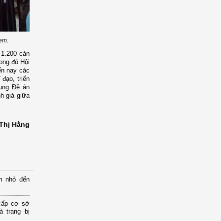
 em.
 1.200 cán
rong đó Hội
đến nay các
đạo, triển
dung Đề án
h giá giữa
 Thị Hằng
m nhỏ đến
cấp cơ sở
 trang bị