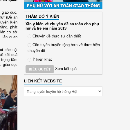
 giáo dục,
THĂM DÒ Ý KIẾN
nữ” (Đề án
huyện Kiên
Xin ý kiến về chuyên đề an toàn cho phụ
năng, phát
nữ và trẻ em năm 2019
 viên cơ sở
Chuyên đề thực sự cần thiết
 liên quan
Cần tuyên truyền rộng hơn về thực hiện
ai các nội
chuyên đề
số kết quả
Ý kiến khác
p trọng tâm
c giáo dục
Xem kết quả
BIỂU QUYẾT
LIÊN KẾT WEBSITE