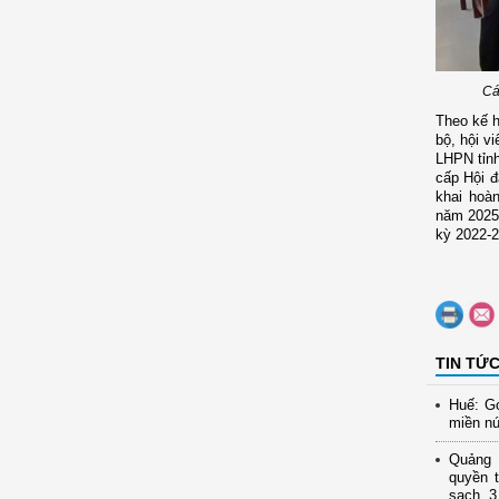
Cá
Theo kế h
bộ, hội v
LHPN tỉnh
cấp Hội đ
khai hoà
năm 2025 
kỳ 2022-2
TIN TỨ
Huế: Gó
miền nú
Quảng N
quyền t
sạch, 3