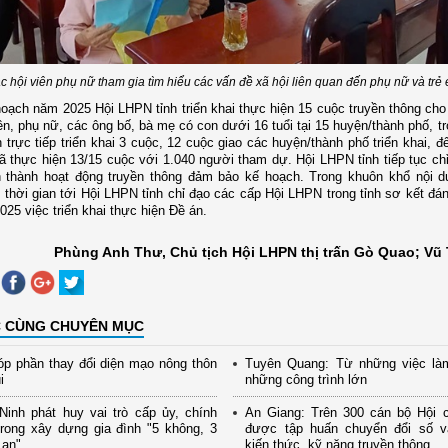
c hội viên phụ nữ tham gia tìm hiểu các vấn đề xã hội liên quan đến phụ nữ và trẻ
oạch năm 2025 Hội LHPN tỉnh triển khai thực hiện 15 cuộc truyền thông cho
iên, phụ nữ, các ông bố, bà mẹ có con dưới 16 tuổi tại 15 huyện/thành phố, t
 trực tiếp triển khai 3 cuộc, 12 cuộc giao các huyện/thành phố triển khai, 
ã thực hiện 13/15 cuộc với 1.040 người tham dự. Hội LHPN tỉnh tiếp tục chỉ 
n thành hoạt động truyền thông đảm bảo kế hoạch. Trong khuôn khổ nội 
thời gian tới Hội LHPN tỉnh chỉ đạo các cấp Hội LHPN trong tỉnh sơ kết đán
025 việc triển khai thực hiện Đề án.
Phùng Anh Thư, Chủ tịch Hội LHPN thị trấn Gò Quao; Vũ
C CÙNG CHUYÊN MỤC
p phần thay đổi diện mạo nông thôn
Tuyên Quang: Từ những việc là
i
những công trình lớn
inh phát huy vai trò cấp ủy, chính
An Giang: Trên 300 cán bộ Hội 
rong xây dựng gia đình "5 không, 3
được tập huấn chuyển đổi số và
 an"
kiến thức, kỹ năng truyền thông