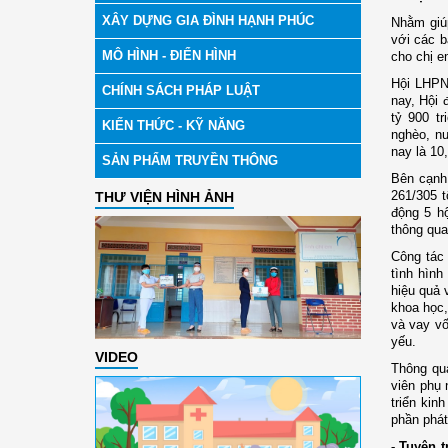
XÂY DỰNG GIA ĐÌNH HẠNH PHÚC
Nhằm giúp
với các b
MÔ HÌNH - ĐIỂN HÌNH
cho chị e
Hội LHPN 
CHÍNH SÁCH PHÁP LUẬT
nay, Hội 
tỷ 900 tr
KIẾN THỨC - KỸ NĂNG
nghèo, n
nay là 10
SẢN PHẨM TRUYỀN THÔNG
Bên cạnh 
261/305 t
THƯ VIỆN HÌNH ẢNH
động 5 hộ
thông qua
Công tác 
tình hìn
hiệu quả 
khoa học,
và vay vố
yếu.
VIDEO
Thông qu
viên phụ 
triển kin
phần phát
- Tuyên 