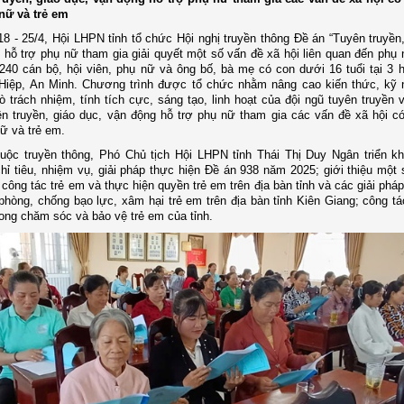
nữ và trẻ em
8 - 25/4, Hội LHPN tỉnh tổ chức Hội nghị truyền thông Đề án “Tuyên truyền,
 hỗ trợ phụ nữ tham gia giải quyết một số vấn đề xã hội liên quan đến phụ 
240 cán bộ, hội viên, phụ nữ và ông bố, bà mẹ có con dưới 16 tuổi tại 3 
 Hiệp, An Minh. Chương trình được tổ chức nhằm nâng cao kiến thức, kỹ 
rò trách nhiệm, tính tích cực, sáng tạo, linh hoạt của đội ngũ tuyên truyền
ên truyền, giáo dục, vận động hỗ trợ phụ nữ tham gia các vấn đề xã hội có
ữ và trẻ em.
uộc truyền thông, Phó Chủ tịch Hội LHPN tỉnh Thái Thị Duy Ngân triển kh
hỉ tiêu, nhiệm vụ, giải pháp thực hiện Đề án 938 năm 2025; giới thiệu một 
 công tác trẻ em và thực hiện quyền trẻ em trên địa bàn tỉnh và các giải phá
phòng, chống bạo lực, xâm hại trẻ em trên địa bàn tỉnh Kiên Giang; công tá
ong chăm sóc và bảo vệ trẻ em của tỉnh.