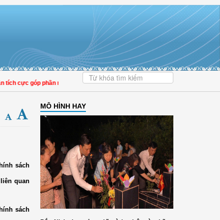
ch cực góp phần nâng cao tỷ lệ người dân tham gia bảo hiểm y tế
MÔ HÌNH HAY
hính sách
 liên quan
hính sách