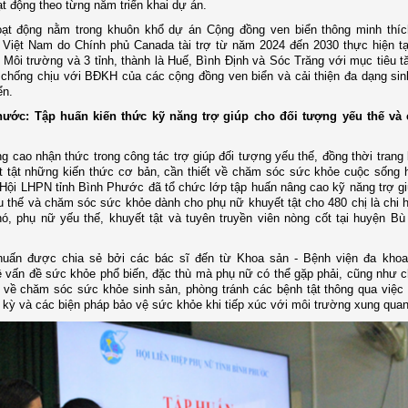
t động theo từng năm triển khai dự án.
oạt động nằm trong khuôn khổ dự án Cộng đồng ven biển thông minh thí
 Việt Nam do Chính phủ Canada tài trợ từ năm 2024 đến 2030 thực hiện t
 Môi trường và 3 tỉnh, thành là Huế, Bình Định và Sóc Trăng với mục tiêu 
chống chịu với BĐKH của các cộng đồng ven biển và cải thiện đa dạng sin
ển.
hước: Tập huấn kiến thức kỹ năng trợ giúp cho đối tượng yếu thế và
 cao nhận thức trong công tác trợ giúp đối tượng yếu thế, đồng thời trang 
 tật những kiến thức cơ bản, cần thiết về chăm sóc sức khỏe cuộc sống 
Hội LHPN tỉnh Bình Phước đã tổ chức lớp tập huấn nâng cao kỹ năng trợ gi
 thế và chăm sóc sức khỏe dành cho phụ nữ khuyết tật cho 480 chị là chi h
hó, phụ nữ yếu thế, khuyết tật và tuyên truyền viên nòng cốt tại huyện B
huấn được chia sẻ bởi các bác sĩ đến từ Khoa sản - Bệnh viện đa khoa
vấn đề sức khỏe phổ biến, đặc thù mà phụ nữ có thể gặp phải, cũng như c
 về chăm sóc sức khỏe sinh sản, phòng tránh các bệnh tật thông qua việ
 kỳ và các biện pháp bảo vệ sức khỏe khi tiếp xúc với môi trường xung quan