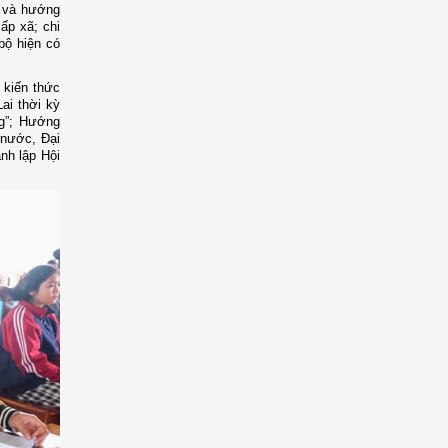
” và hướng
ấp xã; chi
bộ hiện có
 kiến thức
ai thời kỳ
ng”; Hướng
 nước, Đại
nh lập Hội