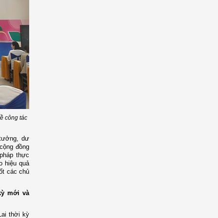
ề công tác
 tưởng, dư
 cộng đồng
 pháp thực
o hiệu quả
tốt các chủ
kỳ mới và
ai thời kỳ