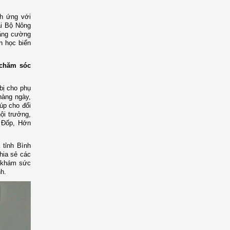
ch ứng với
ại Bộ Nông
tăng cường
h học biển
 chăm sóc
bị cho phụ
hàng ngày,
úp cho đối
ội trưởng,
ù Đốp, Hớn
 tỉnh Bình
hia sẻ các
c khám sức
h.