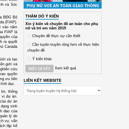
ịnh và Sóc
THĂM DÒ Ý KIẾN
gia BĐG Bộ
da (FIAP).
Xin ý kiến về chuyên đề an toàn cho phụ
i vào năm
nữ và trẻ em năm 2019
ủa FIAP là
Chuyên đề thực sự cần thiết
 quyền của
h ra quyết
Cần tuyên truyền rộng hơn về thực hiện
phủ Canada
chuyên đề
Ý kiến khác
iới và tạo
ến giới và
Xem kết quả
BIỂU QUYẾT
nghiên cứu
trao quyền
ng ưu tiên
LIÊN KẾT WEBSITE
tình dục.
tin, thống
 vi dự án.
 của dự án
 dạng sinh
nh đạo của
quản lý do
ịch vụ; vấn
ách lập kế