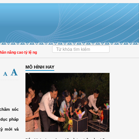
ao tỷ lệ người dân tham gia bảo hiểm y tế
MÔ HÌNH HAY
 chăm sóc
 dục pháp
kỳ mới và