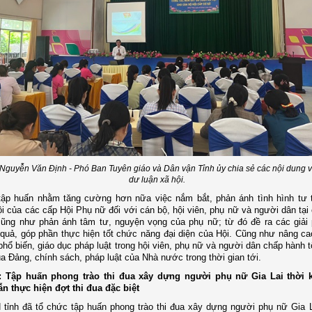
Nguyễn Văn Định - Phó Ban Tuyên giáo và Dân vận Tỉnh ủy chia sẻ các nội dung v
dư luận xã hội.
tập huấn nhằm tăng cường hơn nữa việc nắm bắt, phản ánh tình hình tư
ội của các cấp Hội Phụ nữ đối với cán bộ, hội viên, phụ nữ và người dân tại
cũng như phản ánh tâm tư, nguyện vọng của phụ nữ; từ đó đề ra các giải
 quả, góp phần thực hiện tốt chức năng đại diện của Hội. Cũng như nâng ca
phổ biến, giáo dục pháp luật trong hội viên, phụ nữ và người dân chấp hành 
a Đảng, chính sách, pháp luật của Nhà nước trong thời gian tới.
i: Tập huấn phong trào thi đua xây dựng người phụ nữ Gia Lai thời 
n thực hiện đợt thi đua đặc biệt
tỉnh đã tổ chức tập huấn phong trào thi đua xây dựng người phụ nữ Gia L