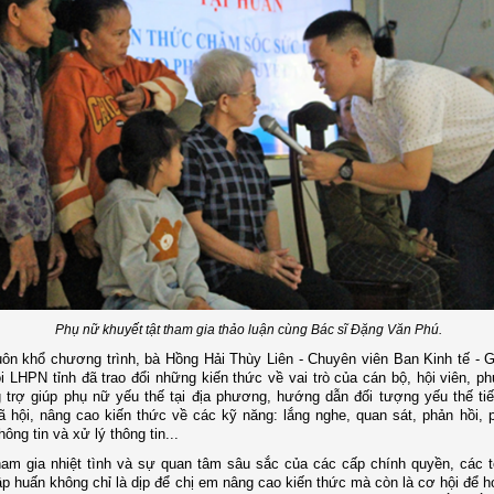
Phụ nữ khuyết tật tham gia thảo luận cùng Bác sĩ Đặng Văn Phú.
ôn khổ chương trình, bà Hồng Hải Thùy Liên - Chuyên viên Ban Kinh tế - G
i LHPN tỉnh đã trao đổi những kiến thức về vai trò của cán bộ, hội viên, ph
 trợ giúp phụ nữ yếu thế tại địa phương, hướng dẫn đối tượng yếu thế ti
ã hội, nâng cao kiến thức về các kỹ năng: lắng nghe, quan sát, phản hồi, 
hông tin và xử lý thông tin...
am gia nhiệt tình và sự quan tâm sâu sắc của các cấp chính quyền, các 
tập huấn không chỉ là dịp để chị em nâng cao kiến thức mà còn là cơ hội để h