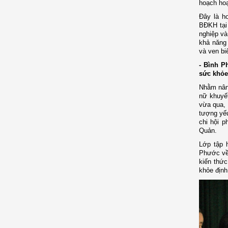
hoạch hoạ
Đây là h
BĐKH tại
nghiệp và
khả năng 
và ven bi
- Bình P
sức khỏe
Nhằm nâng
nữ khuyết
vừa qua, 
tượng yếu
chi hội p
Quản.
Lớp tập 
Phước về 
kiến thức
khỏe định