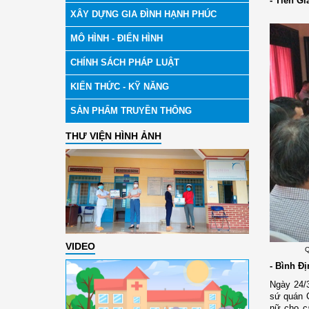
- Tiền Gi
XÂY DỰNG GIA ĐÌNH HẠNH PHÚC
MÔ HÌNH - ĐIỂN HÌNH
CHÍNH SÁCH PHÁP LUẬT
KIẾN THỨC - KỸ NĂNG
SẢN PHẨM TRUYỀN THÔNG
THƯ VIỆN HÌNH ẢNH
VIDEO
Q
- Bình Đ
Ngày 24/3
sứ quán C
nữ cho c