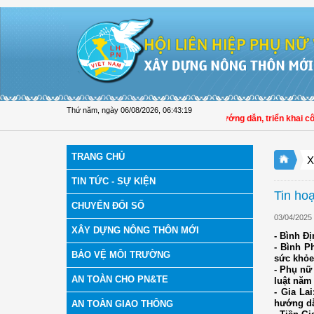
Truy cập nội dung luôn
Thứ năm, ngày 06/08/2026
,
06:43:21
Hội LHPN tỉnh Đồng Tháp tuyên truyền, hướng dẫn, triển khai công tác p
TRANG CHỦ
X
TIN TỨC - SỰ KIỆN
Tin ho
CHUYỂN ĐỔI SỐ
03/04/2025
XÂY DỰNG NÔNG THÔN MỚI
- Bình Đ
- Bình P
BẢO VỆ MÔI TRƯỜNG
sức khỏe
- Phụ nữ
AN TOÀN CHO PN&TE
luật năm
- Gia La
hướng dẫ
AN TOÀN GIAO THÔNG