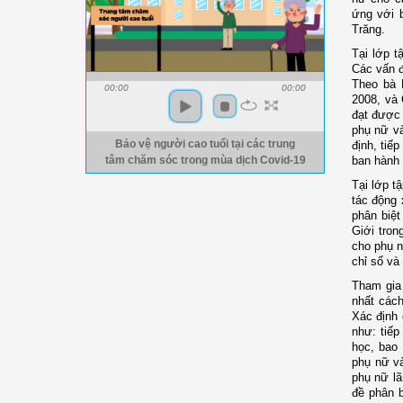
ứng với 
Trăng.
Tại lớp 
Các vấn đ
Theo bà 
00:00
00:00
2008, và 
đạt được 
phụ nữ và
định, tiế
Bảo vệ người cao tuổi tại các trung
ban hành 
tâm chăm sóc trong mùa dịch Covid-19
Tại lớp t
tác động 
phân biệt
Giới tron
cho phụ n
chỉ số và
Tham gia 
nhất cách
Xác định 
như: tiếp
học, bao
phụ nữ v
phụ nữ lã
đề phân b