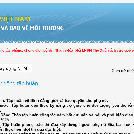
hòng, chống dịch bệnh
| Thanh Hóa: Hội LHPN Thọ Xuân tích cực góp phần nâng c
ây dựng NTM
Xem cỡ chữ
ạt động tập huấn
ịnh: Tập huấn về Bình đẳng giới và trao quyền cho phụ nữ.
hước: Tập huấn kiến thức kỹ năng trợ giúp cho đối tượng yếu thế và
.
 Đồng Tháp tập huấn công tác nắm bắt dư luận xã hội và phổ biến giáo
 2025.
i: Tập huấn phong trào thi đua xây dựng người phụ nữ Gia Lai thời 
n thực hiện đợt thi đua đặc biệt.