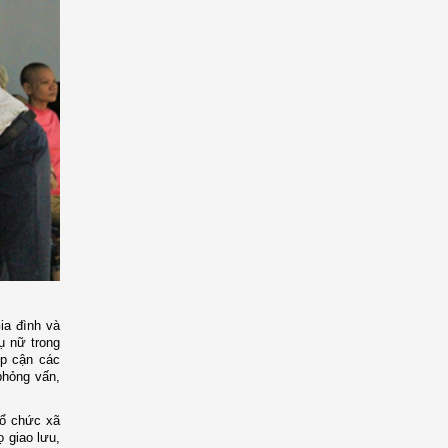
ia đình và
ụ nữ trong
ếp cận các
phỏng vấn,
tổ chức xã
ọ giao lưu,