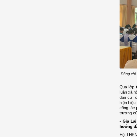
Đồng chí 
Qua lớp 
luận xã h
dân cư, 
hiện hiệu
công tác 
trương củ
- Gia La
hướng dẫ
Hội LHPN 