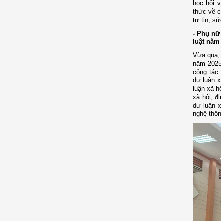
học hỏi v
thức về c
tự tin, s
- Phụ nữ
luật năm
Vừa qua, 
năm 2025.
công tác 
dư luận x
luận xã h
xã hội, đ
dư luận x
nghệ thôn