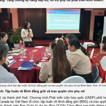
ang: Tăng cường kỹ năng tiếp thị, hỗ trợ phụ nữ phát triển kinh doanh.
uang cảnh lớp tập huấn về bình đẳng giới và trao quyền cho phụ nữ tại Bình Định. Ảnh: Ái Trin
ịnh: Tập huấn về Bình đẳng giới và trao quyền cho phụ nữ
, tại thành phố Huế, Chương trình Phát triển Liên hợp quốc (UNDP) phối h
anada tại Việt Nam tổ chức tập huấn về Bình đẳng giới (BĐG) và trao quy
ác thành viên Ban Quản lý dự án (Ban QLDA) Cộng đồng ven biển thông 