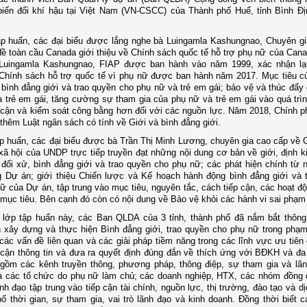
biến đổi khí hậu tại Việt Nam (VN-CSCC) của Thành phố Huế, tỉnh Bình Đ
tập huấn, các đại biểu được lắng nghe bà Luingamla Kashungnao, Chuyên 
ề toàn cầu Canada giới thiệu về Chính sách quốc tế hỗ trợ phụ nữ của Cana
Luingamla Kashungnao, FIAP được ban hành vào năm 1999, xác nhận lạ
Chính sách hỗ trợ quốc tế vì phụ nữ được ban hành năm 2017. Mục tiêu c
bình đẳng giới và trao quyền cho phụ nữ và trẻ em gái; bảo vệ và thúc đẩy
 trẻ em gái, tăng cường sự tham gia của phụ nữ và trẻ em gái vào quá trìn
p cận và kiểm soát công bằng hơn đối với các nguồn lực. Năm 2018, Chính 
thêm Luật ngân sách có tính về Giới và bình đẳng giới.
ập huấn, các đại biểu được bà Trần Thị Minh Lương, chuyên gia cao cấp về G
xã hội của UNDP trực tiếp truyền đạt những nội dung cơ bản về giới, định ki
 đối xử, bình đẳng giới và trao quyền cho phụ nữ; các phát hiện chính từ 
g Dự án; giới thiệu Chiến lược và Kế hoạch hành động bình đẳng giới và 
ữ của Dự án, tập trung vào mục tiêu, nguyên tắc, cách tiếp cận, các hoạt độ
 mục tiêu. Bên cạnh đó còn có nội dung về Bảo vệ khỏi các hành vi sai phạm 
lớp tập huấn này, các Ban QLDA của 3 tỉnh, thành phố đã nắm bắt thông 
 xây dựng và thực hiện Bình đẳng giới, trao quyền cho phụ nữ trong phạm
các vấn đề liên quan và các giải pháp tiềm năng trong các lĩnh vực ưu tiên
 cận thông tin và đưa ra quyết định đúng đắn về thích ứng với BĐKH và đa
 gồm các kênh truyền thông, phương pháp, thông điệp, sự tham gia và lã
à các tổ chức do phụ nữ làm chủ; các doanh nghiệp, HTX, các nhóm đồng 
nh đạo tập trung vào tiếp cận tài chính, nguồn lực, thị trường, đào tạo và d
ố thời gian, sự tham gia, vai trò lãnh đạo và kinh doanh. Đồng thời biết c