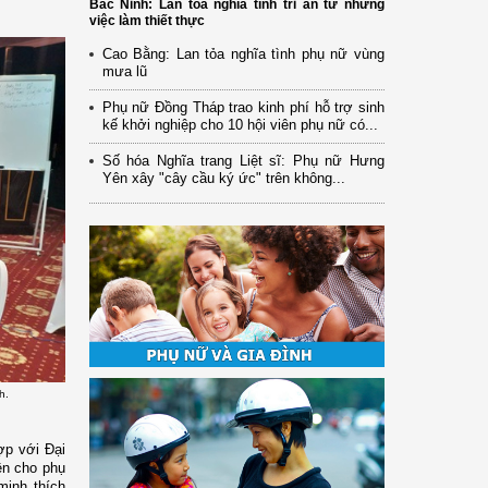
Bắc Ninh: Lan tỏa nghĩa tình tri ân từ những
việc làm thiết thực
Cao Bằng: Lan tỏa nghĩa tình phụ nữ vùng
mưa lũ
Phụ nữ Đồng Tháp trao kinh phí hỗ trợ sinh
kế khởi nghiệp cho 10 hội viên phụ nữ có...
Số hóa Nghĩa trang Liệt sĩ: Phụ nữ Hưng
Yên xây "cây cầu ký ức" trên không...
h.
ợp với Đại
ền cho phụ
minh thích