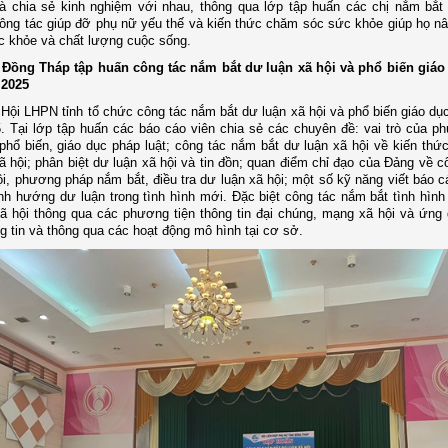
à chia sẻ kinh nghiệm với nhau, thông qua lớp tập huấn các chị nắm bắt
ông tác giúp đỡ phụ nữ yếu thế và kiến thức chăm sóc sức khỏe giúp họ n
ức khỏe và chất lượng cuộc sống.
 Đồng Tháp tập huấn công tác nắm bắt dư luận xã hội và phổ biến giáo
 2025
Hội LHPN tỉnh tổ chức công tác nắm bắt dư luận xã hội và phổ biến giáo dục
 Tại lớp tập huấn các báo cáo viên chia sẻ các chuyên đề: vai trò của ph
phổ biến, giáo dục pháp luật; công tác nắm bắt dư luận xã hội về kiến thứ
ã hội; phân biệt dư luận xã hội và tin đồn; quan điểm chỉ đạo của Đảng về c
ội, phương pháp nắm bắt, điều tra dư luận xã hội; một số kỹ năng viết báo c
ịnh hướng dư luận trong tình hình mới. Đặc biệt công tác nắm bắt tình hình
ã hội thông qua các phương tiện thông tin đại chúng, mạng xã hội và ứng
g tin và thông qua các hoạt động mô hình tại cơ sở.