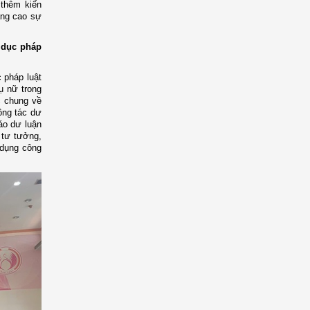
 thêm kiến
âng cao sự
 dục pháp
 pháp luật
ụ nữ trong
c chung về
ông tác dư
áo dư luận
 tư tưởng,
 dụng công