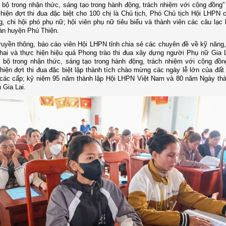
 bộ trong nhận thức, sáng tạo trong hành động, trách nhiệm với cộng đồng
hiện đợt thi đua đặc biệt cho 100 chị là Chủ tịch, Phó Chủ tịch Hội LHPN c
g, chi hội phó phụ nữ; hội viên phụ nữ tiêu biểu và thành viên các câu lạc 
bàn huyện Phú Thiện.
truyền thông, báo cáo viên Hội LHPN tỉnh chia sẻ các chuyên đề về kỹ năng,
khai và thực hiện hiệu quả Phong trào thi đua xây dựng người Phụ nữ Gia L
 bộ trong nhận thức, sáng tạo trong hành động, trách nhiệm với cộng đồ
hiện đợt thi đua đặc biệt lập thành tích chào mừng các ngày lễ lớn của đất
các cấp; kỷ niệm 95 năm thành lập Hội LHPN Việt Nam và 80 năm Ngày thà
 Gia Lai.