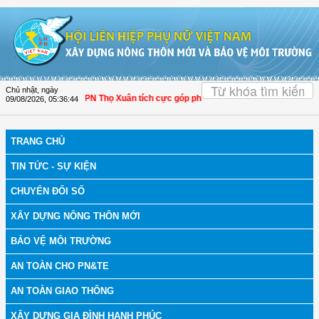
Truy cập nội dung luôn
OK
Chủ nhật, ngày
hanh Hóa: Hội LHPN Thọ Xuân tích cực góp phần nâng cao tỷ lệ người dân tham 
09/08/2026
,
05:36:45
TRANG CHỦ
TIN TỨC - SỰ KIỆN
CHUYỂN ĐỔI SỐ
XÂY DỰNG NÔNG THÔN MỚI
BẢO VỆ MÔI TRƯỜNG
AN TOÀN CHO PN&TE
AN TOÀN GIAO THÔNG
XÂY DỰNG GIA ĐÌNH HẠNH PHÚC