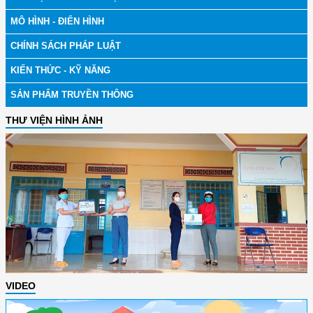
MÔ HÌNH - ĐIỂN HÌNH
CHÍNH SÁCH PHÁP LUẬT
KIẾN THỨC - KỸ NĂNG
SẢN PHẨM TRUYỀN THÔNG
THƯ VIỆN HÌNH ẢNH
VIDEO