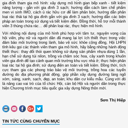
gia đình tham gia mô hình: xây dựng mô hình gian bếp xanh - tiết kiệm
năng lượng - gắn với gia đình 3 sạch; hướng dẫn cách làm chế phẩm
men vi sinh IMO, cách ủ rác hữu cơ để làm phân bón, hướng dẫn phân
loại rác thải tại hộ gia đình gắn với gia đình 3 sạch; hướng dẫn các biện
pháp an toàn trong sử dụng và tiết kiệm điện. Đồng thời, hỗ trợ mỗi thành
viên 3 thùng chứa rác… để phân loại rác, thực hiện mô hình.
Với những nội dung của mô hình phù hợp với tâm tư, nguyện vọng của
hội viên, phụ nữ và người dân đã mang lại lợi ích thiết thực trong việc
đảm bảo môi trường trong lành, bảo vệ sức khỏe cộng đồng, Hội LHPN
tỉnh kêu gọi các thành viên tham gia mô hình, hãy bằng những hành động
thiết thực: thay đổi thói quen không sử dụng sản phẩm nhựa dùng 1 lần,
hạn chế sử dụng túi nilon, trồng và chăm sóc hoa, cây xanh trong khuôn
viên gia đình để tạo cảnh quan môi trường khu vực nhà ở; thực hiện phân
loại rác tại hộ gia đình; sử dụng điện an toàn và tiết kiệm. Đồng thời, tích
cực tham gia các phong trào bảo vệ môi trường, trồng hoa các tuyến
đường do địa phương phát động, góp phần xây dựng đường làng ngõ
xóm, sáng, xanh, sạch, đẹp, an toàn; khu dân cư kiểu mẫu.
Cùng với đó
là
nâng cao vai trò của tổ chức Hội, cán bộ Hội và người dân trong thực
hiện Chương trình mục tiêu quốc gia xây dựng Nông thôn mới.
Sơn Thị Hiệp
TIN TỨC CÙNG CHUYÊN MỤC