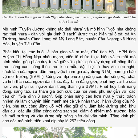
Các thành viên tham gia mô hình “Ngôi nhà không rác thải nhựa- gắn với gia đình 3 sạch” tại
buổi Lễ ra mắt
Mô hình “Tuyến đường không rác thải nhựa” và mô hình “Ngôi nhà không
rác thải nhựa - gắn với gia đình 3 sạch” được thực hiện tại 3 xã: xã An
Trường, huyện Càng Long; xã Mỹ Long Bắc, huyện Cầu Ngang; xã Hùng
Hòa, huyện Tiểu Cần.
Phát biểu tại các buổi lễ bàn giao và ra mắt, Chủ tịch Hội LHPN tỉnh
Huỳnh Thị Hằng Nga nhấn mạnh, việc tổ chức thực hiện và ra mắt mô
hình nhằm góp phần duy trì và giữ vững kết quả xây dựng xã nông thôn
mới nâng cao, nông thôn mới kiểu mẫu, đặc biệt là thay đổi nếp nghĩ,
cách làm của người dân trong việc tham gia xây dựng NTM, tham gia bảo
vệ môi trường (BVMT). Cùng với địa phương nâng cao đời sống vật chất
và tinh thần của người dân, thúc đẩy bình đẳng giới; phát huy vai trò của
hội viên, phụ nữ, người dân trong tham gia BVMT. Phát huy tính năng
động, sáng tạo, sự tham gia tích cực của hội viên, phụ nữ gắn với các
tiêu chí “Gia đình 3 sạch”. Góp phần nâng cao hơn nữa ý thức trách
nhiệm và làm chuyển biến mạnh mẽ cả về nhận thức, hành động của hội
viên, phụ nữ, cộng đồng đối với việc giữ gìn, đảm bảo đường phố, khu
dân cư, các địa điểm công cộng sạch sẽ, giảm ô nhiễm môi trường, bảo
vệ môi trường và xây dựng nếp sống hiện đại văn minh. Tổng kinh phí
cho các mô hình triển khai dịp này là 257 triệu đồng.