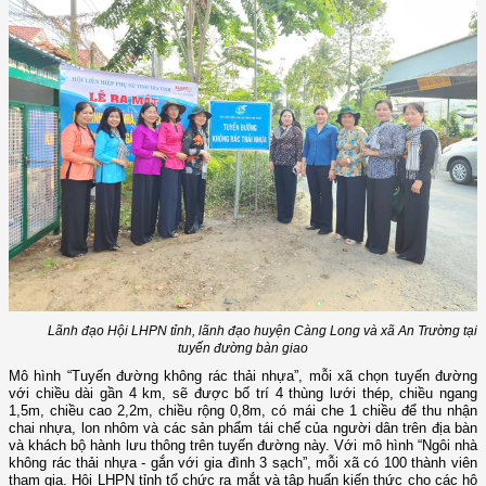
Lãnh đạo Hội LHPN tỉnh, lãnh đạo huyện Càng Long và xã An Trường tại
tuyến đường bàn giao
Mô hình “Tuyến đường không rác thải nhựa”, mỗi xã chọn tuyến đường
với chiều dài gần 4 km, sẽ được bố trí 4 thùng lưới thép, chiều ngang
1,5m, chiều cao 2,2m, chiều rộng 0,8m, có mái che 1 chiều để thu nhận
chai nhựa, lon nhôm và các sản phẩm tái chế của người dân trên địa bàn
và khách bộ hành lưu thông trên tuyến đường này. Với mô hình “Ngôi nhà
không rác thải nhựa - gắn với gia đình 3 sạch”, mỗi xã có 100 thành viên
tham gia. Hội LHPN tỉnh tổ chức ra mắt và tập huấn kiến thức cho các hộ