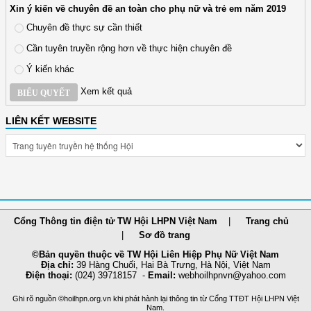
Xin ý kiến về chuyên đề an toàn cho phụ nữ và trẻ em năm 2019
Chuyên đề thực sự cần thiết
Cần tuyên truyền rộng hơn về thực hiện chuyên đề
Ý kiến khác
Xem kết quả
BIỂU QUYẾT
LIÊN KẾT WEBSITE
Cổng Thông tin điện tử TW Hội LHPN Việt Nam
Trang chủ
Sơ đồ trang
©Bản quyền thuộc về TW Hội Liên Hiệp Phụ Nữ Việt Nam
Địa chỉ:
39 Hàng Chuối, Hai Bà Trưng, Hà Nội, Việt Nam
Điện thoại:
(024) 39718157 -
Email:
webhoilh
pnvn@yahoo.com
Ghi rõ nguồn ©hoilhpn.org.vn khi phát hành lại thông tin từ Cổng TTÐT Hội LHPN Việt
Nam.