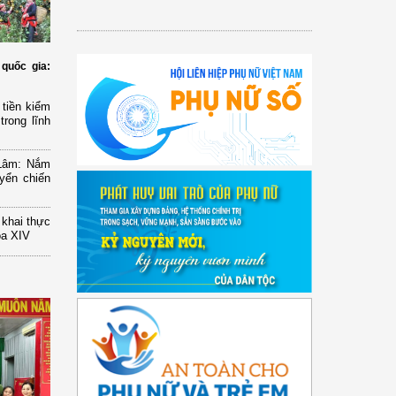
quốc gia:
tiền kiểm
trong lĩnh
 Lâm: Nắm
yển chiến
n khai thực
óa XIV