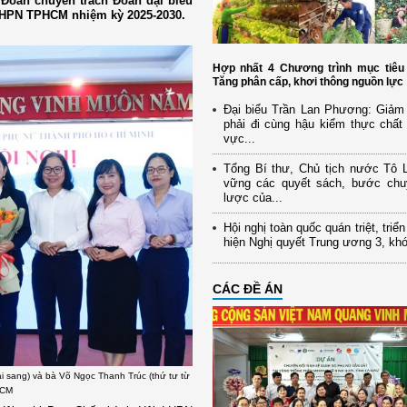
Đoàn chuyên trách Đoàn đại biểu
LHPN TPHCM nhiệm kỳ 2025-2030.
Hợp nhất 4 Chương trình mục tiêu 
Tăng phân cấp, khơi thông nguồn lực
Đại biểu Trần Lan Phương: Giảm 
phải đi cùng hậu kiểm thực chất 
vực...
Tổng Bí thư, Chủ tịch nước Tô
vững các quyết sách, bước chu
lược của...
Hội nghị toàn quốc quán triệt, triể
hiện Nghị quyết Trung ương 3, kh
CÁC ĐỀ ÁN
i sang) và bà Võ Ngọc Thanh Trúc (thứ tư từ
HCM