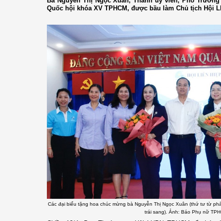
Bà Nguyễn Thị Ngọc Xuân, Thành ủy viên, Phó Trưởng 
Quốc hội khóa XV TPHCM, được bầu làm Chủ tịch Hội 
Các đại biểu tặng hoa chúc mừng bà Nguyễn Thị Ngọc Xuân (thứ tư từ phả
trái sang). Ảnh: Báo Phụ nữ TP