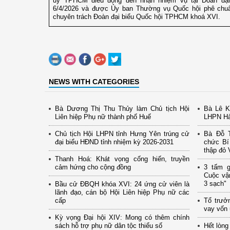
ủy TPHCM điều động đến nhận nhiệm vụ tại Đoàn đạ
6/4/2026 và được Ủy ban Thường vụ Quốc hội phê chu
chuyên trách Đoàn đại biểu Quốc hội TPHCM khoá XVI.
NEWS WITH CATEGORIES
Bà Dương Thị Thu Thủy làm Chủ tịch Hội
Bà Lê K
Liên hiệp Phụ nữ thành phố Huế
LHPN Hà
Chủ tịch Hội LHPN tỉnh Hưng Yên trúng cử
Bà Đỗ T
đại biểu HĐND tỉnh nhiệm kỳ 2026-2031
chức Bí
thập đỏ 
Thanh Hoá: Khát vọng cống hiến, truyền
cảm hứng cho cộng đồng
3 tấm g
Cuộc vậ
3 sạch"
Bầu cử ĐBQH khóa XVI: 24 ứng cử viên là
lãnh đạo, cán bộ Hội Liên hiệp Phụ nữ các
cấp
Tổ trưở
vay vốn 
Kỳ vọng Đại hội XIV: Mong có thêm chính
sách hỗ trợ phụ nữ dân tộc thiểu số
Hết lòng