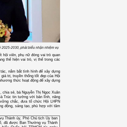
 2025-2030, phát biểu nhận nhiệm vụ
 hội viên, phụ nữ đóng vai trò quan
ng thể hiện vai trò, vị thế trong các
ác, nắm bắt tình hình để xây dựng
iá trị, truyền thống tốt đẹp của Hội
 phương thức hoạt động để xây dựng
 chia sẻ, bà Nguyễn Thị Ngọc Xuân
Bà Trúc tin tưởng với bản lĩnh, năng
i vững chắc, đưa tổ chức Hội LHPN
ng động, sáng tạo, phù hợp với tâm
vụ Thành ủy, Phó Chủ tịch Ủy ban
ố, đã được Ban Thường vụ Thành