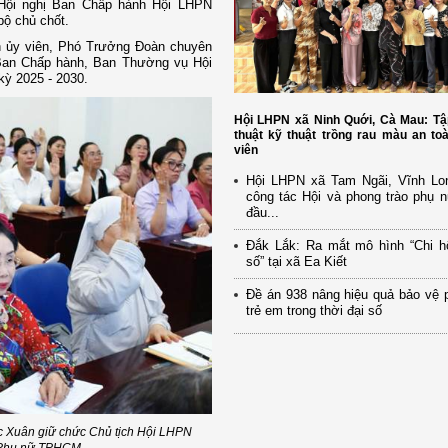
ội nghị Ban Chấp hành Hội LHPN
bộ chủ chốt.
h ủy viên, Phó Trưởng Đoàn chuyên
Ban Chấp hành, Ban Thường vụ Hội
ỳ 2025 - 2030.
Hội LHPN xã Ninh Quới, Cà Mau: Tậ
thuật kỹ thuật trồng rau màu an to
viên
Hội LHPN xã Tam Ngãi, Vĩnh Lo
công tác Hội và phong trào phụ 
đầu...
Đắk Lắk: Ra mắt mô hình “Chi h
số” tại xã Ea Kiết
Đề án 938 nâng hiệu quả bảo vệ 
trẻ em trong thời đại số
ọc Xuân giữ chức Chủ tịch Hội LHPN