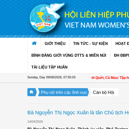
Skip to Content
GIỚI THIỆU
TIN TỨC - SỰ KIỆN
HOẠT 
BÌNH ĐẲNG GIỚI VÙNG DTTS & MIỀN NÚI
ĐH ĐBP
TÀI LIỆU TẬP HUẤN
Sunday, Day 09/08/2026
,
07:55:04
Hội LHPN xã Ninh Quới, Cà Mau: Tập huấn kỹ 
Phụ nữ trên các lĩnh vực
Cán bộ Hội
Bà Nguyễn Thị Ngọc Xuân là tân Chủ tịch
14/04/2026