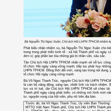
Bà Nguyễn Thị Ngọc Xuân, Chủ tịch Hội LHPN TPHCM nhiệm kỳ
Phát biểu nhận nhiệm vụ, bà Nguyễn Thị Ngọc Xuân cho biết
trọng trong phát triển kinh tế - xã hội Thành phố và ngày cà
đơn vị; góp phần lan tỏa những giá trị nhân văn, sâu sắc.
Tân Chủ tịch Hội LHPN TPHCM nhấn mạnh sẽ nỗ lực công t
tổ chức Hội ngày càng vững mạnh; tiếp tục phát huy những g
LHPN TPHCM. Đồng thời đổi mới, sáng tạo trong nội dung,
tổ chức Hội ngày càng vững mạnh.
Bà Võ Ngọc Thanh Trúc, nguyên Chủ tịch Hội LHPN TPHCM,
là cán bộ năng động, sáng tạo, nhiệt tình và trách nhiệm. 
lực và trí tuệ, tân Chủ tịch Hội LHPN TPHCM sẽ chèo lá
Thành phố ngày càng phát triển; có những mô hình mới nă
tư, nguyện vọng của hội viên, phụ nữ trên địa bàn.
Trước đó, bà Võ Ngọc Thanh Trúc, Ủy viên Ban Thường 
MTTQ Việt Nam Thành phố, Chủ tịch Hội LHPN Thành ph