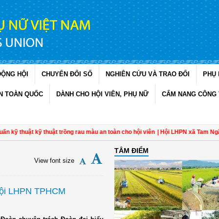
ĐỘNG HỘI
CHUYỂN ĐỔI SỐ
NGHIÊN CỨU VÀ TRAO ĐỔI
PHỤ 
N TOÀN QUỐC
DÀNH CHO HỘI VIÊN, PHỤ NỮ
CẨM NANG CÔNG 
thuật kỹ thuật trồng rau màu an toàn cho hội viên
| Hội LHPN xã Tam Ngãi, Vĩn
TÂM ĐIỂM
View font size
 Hội LHPN TPHCM