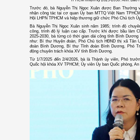
TPHCM nhiệm kỳ 2025-2030. Ảnh: Báo
Trước đó, bà Nguyễn Thị Ngọc Xuân được Ban Thường 
nhận công tác tại cơ quan Ủy ban MTTQ Việt Nam TPHCM đ
Hội LHPN TPHCM và hiệp thương giữ chức Phó Chủ tịch 
Bà Nguyễn Thị Ngọc Xuân sinh năm 1985; trình độ chuyê
công, trình độ lý luận cao cấp. Trước khi được bầu làm
2025-2030, bà từng có thời gian dài công tỉnh Bình Dương (c
như: Bí thư Huyện đoàn, Phó Chủ tịch HĐND thị xã Tân 
đoàn Bình Dương, Bí thư Tỉnh đoàn Bình Dương, Phó Tr
động chuyên trách khóa XV tỉnh Bình Dương.
Từ 1/7/2025 đến 2/4/2026, bà là Thành ủy viên, Phó trưở
Quốc hội khóa XV TPHCM; Ủy viên Ủy ban Quốc phòng, An n