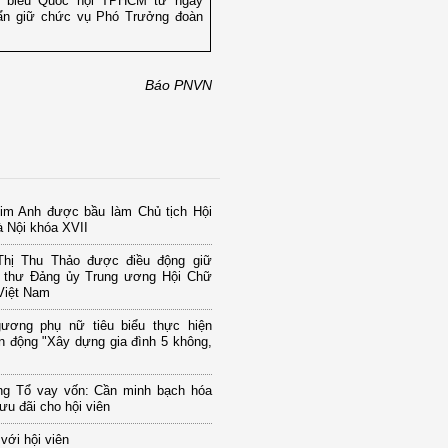
i biểu Quốc hội TPHCM từ ngày
ẩn giữ chức vụ Phó Trưởng đoàn
Báo PNVN
im Anh được bầu làm Chủ tịch Hội
 Nội khóa XVII
hị Thu Thảo được điều động giữ
 thư Đảng ủy Trung ương Hội Chữ
Việt Nam
ương phụ nữ tiêu biểu thực hiện
n động "Xây dựng gia đình 5 không,
ng Tổ vay vốn: Cần minh bạch hóa
ưu đãi cho hội viên
 với hội viên