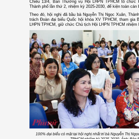
Chiều 13/4, Ban Thường vụ Hội LHPN TPHCM tổ chức H
Thành phố lần thứ 2, nhiệm kỳ 2025-2030, để kiện toàn cán 
Theo đó, hội nghị đã bầu bà Nguyễn Thị Ngọc Xuân, Thàn
trách Đoàn đại biểu Quốc hội khóa XV TPHCM, tham gia 
LHPN TPHCM, giữ chức Chủ tịch Hội LHPN TPHCM nhiệm k
100% đại biểu có mặt tại hội nghị nhất trí bà Nguyễn Thị Ng