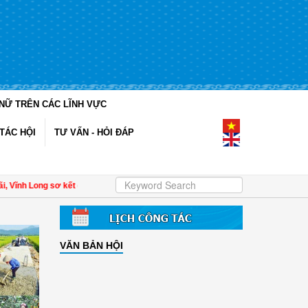
NỮ TRÊN CÁC LĨNH VỰC
TÁC HỘI
TƯ VẤN - HỎI ĐÁP
h Long sơ kết công tác Hội và phong trào phụ nữ 6 tháng đầu năm 2026
| Đề án
VĂN BẢN HỘI