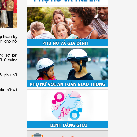
p huấn kỹ
àn cho hội
ng sơ kết
nữ 6 tháng
ội phụ nữ
phụ nữ và