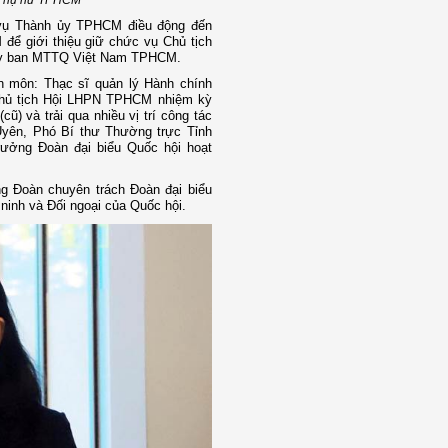
 Phụ nữ TPHCM
vụ Thành ủy TPHCM điều động đến
ể giới thiệu giữ chức vụ Chủ tịch
Ủy ban MTTQ Việt Nam TPHCM.
n môn: Thạc sĩ quản lý Hành chính
 Chủ tịch Hội LHPN TPHCM nhiệm kỳ
ũ) và trải qua nhiều vị trí công tác
Uyên, Phó Bí thư Thường trực Tỉnh
ưởng Đoàn đại biểu Quốc hội hoạt
ng Đoàn chuyên trách Đoàn đại biểu
inh và Đối ngoại của Quốc hội.