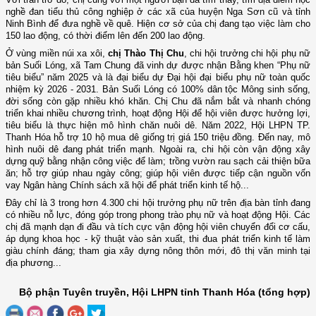
nghề đan tiểu thủ công nghiệp ở các xã của huyện Nga Sơn cũ và tỉnh
Ninh Bình để đưa nghề về quê. Hiện cơ sở của chị đang tạo việc làm cho
150 lao động, có thời điểm lên đến 200 lao động.
Ở vùng miền núi xa xôi,
chị Thào Thị Chu
, chi hội trưởng chi hội phụ nữ
bản Suối Lóng, xã Tam Chung đã vinh dự được nhận Bằng khen “Phụ nữ
tiêu biểu” năm 2025 và là đại biểu dự Đại hội đại biểu phụ nữ toàn quốc
nhiệm kỳ 2026 - 2031. Bản Suối Lóng có 100% dân tộc Mông sinh sống,
đời sống còn gặp nhiều khó khăn. Chị Chu đã nắm bắt và nhanh chóng
triển khai nhiều chương trình, hoạt động Hội để hội viên được hưởng lợi,
tiêu biểu là thực hiện mô hình chăn nuôi dê. Năm 2022, Hội LHPN TP.
Thanh Hóa hỗ trợ 10 hộ mua dê giống trị giá 150 triệu đồng. Đến nay, mô
hình nuôi dê đang phát triển mạnh. Ngoài ra, chi hội còn vận động xây
dựng quỹ bằng nhận công việc để làm; trồng vườn rau sạch cải thiện bữa
ăn; hỗ trợ giúp nhau ngày công; giúp hội viên được tiếp cận nguồn vốn
vay Ngân hàng Chính sách xã hội để phát triển kinh tế hộ...
Đây chỉ là 3 trong hơn 4.300 chi hội trưởng phụ nữ trên địa bàn tỉnh đang
có nhiều nỗ lực, đóng góp trong phong trào phụ nữ và hoạt động Hội. Các
chị đã mạnh dạn đi đầu và tích cực vận động hội viên chuyển đổi cơ cấu,
áp dụng khoa học - kỹ thuật vào sản xuất, thi đua phát triển kinh tế làm
giàu chính đáng; tham gia xây dựng nông thôn mới, đô thị văn minh tại
địa phương...
Bộ phận Tuyên truyền, Hội LHPN tỉnh Thanh Hóa (tổng hợp)