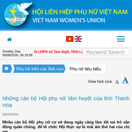
Skip to Content
Sunday, Day
cho hội viên
| Hội LHPN xã Tam Ngãi, Vĩnh Long sơ kết công tác Hội và phong 
09/08/2026
,
06:18:59
Phụ nữ trên các lĩnh vực
Phụ nữ tiêu biểu
View font size
Những cán bộ Hội phụ nữ tâm huyết của tỉnh Thanh
Hóa
06/04/2026
Nhiều cán bộ Hội phụ nữ cơ sở đang ngày càng làm tốt vai trò vận
động quần chúng, để tổ chức Hội thực sự là mái ấm thứ hai của chị
em.