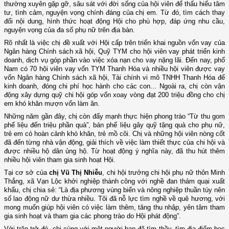
thường xuyên gặp gỡ, sâu sát với đời sống của hội viên để thấu hiểu tâm
tư, tình cảm, nguyện vọng chính đáng của chị em. Từ đó, tìm cách thay
đổi nội dung, hình thức hoạt động Hội cho phù hợp, đáp ứng nhu cầu,
nguyện vọng của đa số phụ nữ trên địa bàn.
Rõ nhất là việc chị đề xuất với Hội cấp trên triển khai nguồn vốn vay của
Ngân hàng Chính sách xã hội, Quỹ TYM cho hội viên vay phát triển kinh
doanh, dịch vụ góp phần vào việc xóa nạn cho vay nặng lãi. Đến nay, phố
Nam có 70 hội viên vay vốn TYM Thanh Hóa và nhiều hội viên được vay
vốn Ngân hàng Chính sách xã hội, Tài chính vi mô TNHH Thanh Hóa để
kinh doanh, đóng chi phí học hành cho các con... Ngoài ra, chị còn vận
động xây dựng quỹ chi hội góp vốn xoay vòng đạt 200 triệu đồng cho chị
em khó khăn mượn vốn làm ăn.
Những năm gần đây, chị còn đẩy mạnh thực hiện phong trào “Từ thu gom
phế liệu đến triệu phần quà”, bán phế liệu gây quỹ tặng quà cho phụ nữ,
trẻ em có hoàn cảnh khó khăn, trẻ mồ côi. Chị và những hội viên nòng cốt
đã đến từng nhà vận động, giải thích về việc làm thiết thực của chi hội và
được nhiều hộ dân ủng hộ. Từ hoạt động ý nghĩa này, đã thu hút thêm
nhiều hội viên tham gia sinh hoạt Hội.
Tại cơ sở của
chị Vũ Thị Nhiễu
, chi hội trưởng chi hội phụ nữ thôn Minh
Thắng, xã Vạn Lộc khởi nghiệp thành công với nghề đan thảm quại xuất
khẩu, chị chia sẻ: “Là địa phương vùng biển và nông nghiệp thuần túy nên
số lao động nữ dư thừa nhiều. Tôi đã nỗ lực tìm nghề về quê hương, với
mong muốn giúp hội viên có việc làm thêm, tăng thu nhập, yên tâm tham
gia sinh hoạt và tham gia các phong trào do Hội phát động”.
Với trăn trở đó, chị cùng với một người bạn đã tìm thầy, tìm địa điểm học