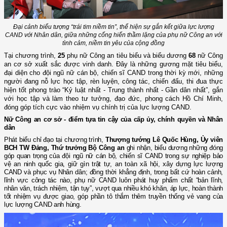
Đại cảnh biểu tượng “trái tim niềm tin”, thể hiện sự gắn kết giữa lực lượng
CAND với Nhân dân, giữa những cống hiến thầm lặng của phụ nữ Công an với
tình cảm, niềm tin yêu của cộng đồng
Tại chương trình,
25
phụ nữ Công an tiêu biểu
và biểu dương
68
nữ Công
an cơ sở xuất sắc được vinh danh
. Đây là những gương mặt tiêu biểu,
đại diện cho đội ngũ nữ cán bộ, chiến sĩ CAND trong thời kỳ mới, những
người đang nỗ lực học tập, rèn luyện, công tác, chiến đấu, thi đua thực
hiện tốt phong trào
“Kỷ luật nhất - Trung thành nhất - Gần dân nhất”
, gắn
với học tập và làm theo tư tưởng, đạo đức, phong cách Hồ Chí Minh,
đóng góp tích cực vào nhiệm vụ chính trị của lực lượng CAND.
Nữ Công an cơ sở - điểm tựa tin cậy của cấp ủy, chính quyền và Nhân
dân
Phát biểu chỉ đạo tại chương trình,
Thượng tướng Lê Quốc Hùng, Ủy viên
BCH TW Đảng, Thứ trưởng Bộ Công an
ghi nhận, biểu dương những đóng
góp quan trọng của đội ngũ nữ cán bộ, chiến sĩ CAND trong sự nghiệp bảo
vệ an ninh quốc gia, giữ gìn trật tự, an toàn xã hội, xây dựng lực lượng
CAND và phục vụ Nhân dân; đồng thời khẳng định, trong bất cứ hoàn cảnh,
lĩnh vực công tác nào, phụ nữ CAND luôn phát huy phẩm chất “bản lĩnh,
nhân văn, trách nhiệm, tận tụy”, vượt qua nhiều khó khăn, áp lực, hoàn thành
tốt nhiệm vụ được giao, góp phần tô thắm thêm truyền thống vẻ vang của
lực lượng CAND anh hùng.