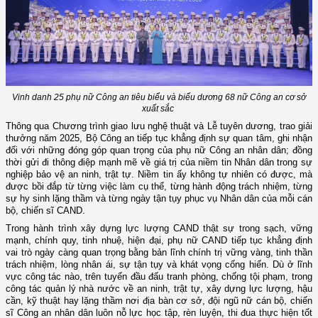
Vinh danh 25 phụ nữ Công an tiêu biểu và biểu dương 68 nữ Công an cơ sở
xuất sắc
Thông qua Chương trình giao lưu nghệ thuật và Lễ tuyên dương
, trao giải
thưởng
năm 2025, Bộ Công an tiếp tục khẳng định sự quan tâm, ghi nhận
đối với những đóng góp quan trọng của phụ nữ Công an nhân dân; đồng
thời gửi đi thông điệp mạnh mẽ về giá trị của niềm tin Nhân dân trong sự
nghiệp bảo vệ an ninh, trật tự. Niềm tin ấy không tự nhiên có được, mà
được bồi đắp từ từng việc làm cụ thể, từng hành động trách nhiệm, từng
sự hy sinh lặng thầm và từng ngày tận tụy phục vụ Nhân dân của mỗi cán
bộ, chiến sĩ CAND.
Trong hành trình xây dựng lực lượng CAND thật sự trong sạch, vững
mạnh, chính quy, tinh nhuệ, hiện đại, phụ nữ CAND tiếp tục khẳng định
vai trò ngày càng quan trọng bằng bản lĩnh chính trị vững vàng, tinh thần
trách nhiệm, lòng nhân ái, sự tận tụy và khát vọng cống hiến. Dù ở lĩnh
vực công tác nào, trên tuyến đầu đấu tranh phòng, chống tội phạm, trong
công tác quản lý nhà nước về an ninh, trật tự, xây dựng lực lượng, hậu
cần, kỹ thuật hay lặng thầm nơi địa bàn cơ sở, đội ngũ nữ cán bộ, chiến
sĩ Công an nhân dân luôn nỗ lực học tập, rèn luyện, thi đua thực hiện tốt