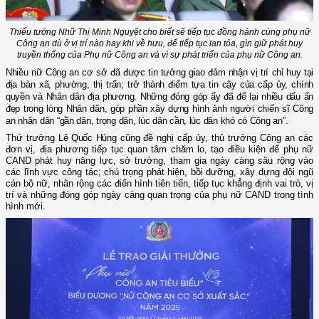
Thiếu tướng Nhữ Thị Minh Nguyệt cho biết sẽ tiếp tục đồng hành cùng phụ nữ
Công an dù ở vị trí nào hay khi về hưu, để tiếp tục lan tỏa, gìn giữ phát huy
truyền thống của Phụ nữ Công an và vì sự phát triển của phụ nữ Công an.
Nhiều nữ Công an cơ sở đã được tin tưởng giao đảm nhận vị trí chỉ huy tại
địa bàn xã, phường, thị trấn; trở thành điểm tựa tin cậy của cấp ủy, chính
quyền và Nhân dân địa phương. Những đóng góp ấy đã để lại nhiều dấu ấn
đẹp trong lòng Nhân dân, góp phần xây dựng hình ảnh người chiến sĩ Công
an nhân dân “gần dân, trọng dân, lúc dân cần, lúc dân khó có Công an”.
Thứ trưởng
Lê Quốc Hùng
cũng đề nghị cấp ủy, thủ trưởng Công an các
đơn vị, địa phương tiếp tục quan tâm chăm lo, tạo điều kiện để phụ nữ
CAND phát huy năng lực, sở trường, tham gia ngày càng sâu rộng vào
các lĩnh vực công tác; chú trọng phát hiện, bồi dưỡng, xây dựng đội ngũ
cán bộ nữ, nhân rộng các điển hình tiên tiến, tiếp tục khẳng định vai trò, vị
trí và những đóng góp ngày càng quan trọng của phụ nữ CAND trong tình
hình mới.