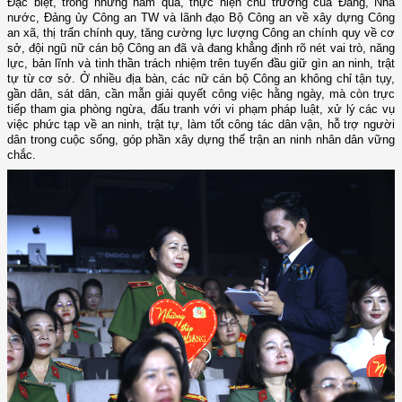
Đặc biệt, trong những năm qua, thực hiện chủ trương của Đảng, Nhà
nước, Đảng ủy Công an TW và lãnh đạo Bộ Công an về xây dựng Công
an xã, thị trấn chính quy, tăng cường lực lượng Công an chính quy về cơ
sở, đội ngũ nữ cán bộ Công an đã và đang khẳng định rõ nét vai trò, năng
lực, bản lĩnh và tinh thần trách nhiệm trên tuyến đầu giữ gìn an ninh, trật
tự từ cơ sở. Ở nhiều địa bàn, các nữ cán bộ Công an không chỉ tận tụy,
gần dân, sát dân, cần mẫn giải quyết công việc hằng ngày, mà còn trực
tiếp tham gia phòng ngừa, đấu tranh với vi phạm pháp luật, xử lý các vụ
việc phức tạp về an ninh, trật tự, làm tốt công tác dân vận, hỗ trợ người
dân trong cuộc sống, góp phần xây dựng thế trận an ninh nhân dân vững
chắc.