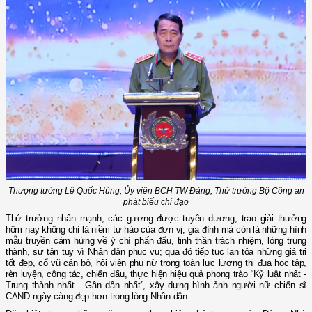
Thượng tướng Lê Quốc Hùng, Ủy viên BCH TW Đảng, Thứ trưởng Bộ Công an
phát biểu chỉ đạo
Thứ trưởng nhấn mạnh, các gương được tuyên dương, trao giải thưởng
hôm nay không chỉ là niềm tự hào của đơn vị, gia đình mà còn là những hình
mẫu truyền cảm hứng về ý chí phấn đấu, tinh thần trách nhiệm, lòng trung
thành, sự tận tụy vì Nhân dân phục vụ; qua đó tiếp tục lan tỏa những giá trị
tốt đẹp, cổ vũ cán bộ, hội viên phụ nữ trong toàn lực lượng thi đua học tập,
rèn luyện, công tác, chiến đấu, thực hiện hiệu quả phong trào “Kỷ luật nhất -
Trung thành nhất - Gần dân nhất”, xây dựng hình ảnh người nữ chiến sĩ
CAND ngày càng đẹp hơn trong lòng Nhân dân.