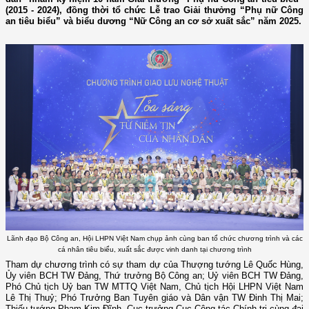
(2015 - 2024), đồng thời tổ chức Lễ trao Giải thưởng “Phụ nữ Công
an tiêu biểu” và biểu dương “Nữ Công an cơ sở xuất sắc” năm 2025.
Lãnh đạo Bộ Công an, Hội LHPN Việt Nam chụp ảnh cùng ban tổ chức chương trình và các
cá nhân tiêu biểu, xuất sắc được vinh danh tại chương trình
Tham dự chương trình có sự tham dự của Thượng tướng Lê Quốc Hùng,
Ủy viên BCH TW Đảng, Thứ trưởng Bộ Công an;
Uỷ viên BCH TW Đảng,
Phó Chủ tịch Uỷ ban TW MTTQ Việt Nam, Chủ tịch Hội LHPN Việt Nam
Lê Thị Thuỷ;
Phó Trưởng Ban Tuyên giáo và Dân vận TW Đinh Thị Mai;
Thiếu tướng Phạm Kim Đĩnh, Cục trưởng Cục Công tác Chính trị cùng đại