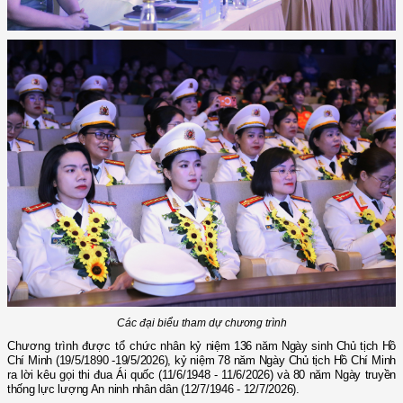
Các đại biểu tham dự chương trình
Chương trình được tổ chức
n
hân
kỷ niệm 13
6
năm Ngày sinh Chủ tịch Hồ
Chí Minh (19/5/1890
-
19/5/2026),
k
ỷ niệm 78 năm Ngày Chủ tịch Hồ Chí Minh
ra lời kêu gọi thi đua Ái quốc (11/6/1948
-
11/6/2026)
và
80 năm Ngày truyền
thống lực lượng An ninh nhân dân (12/7/1946
-
12/7/2026)
.