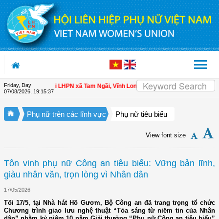
Skip to Content
Friday, Day
n
| Hội LHPN xã Tam Ngãi, Vĩnh Long sơ kết công tác Hội và phong trào phụ nữ
07/08/2026
,
19:15:39
Phụ nữ trên các lĩnh vực
Phụ nữ tiêu biểu
View font size
Tôn vinh phụ nữ Công an tiêu biểu: Vững bản lĩnh,
giàu nhân văn, trọn lòng vì Nhân dân
17/05/2026
Tối 17/5, tại Nhà hát Hồ Gươm, Bộ Công an đã trang trọng tổ chức
Chương trình giao lưu nghệ thuật “Tỏa sáng từ niềm tin của Nhân
dân” nhằm kỷ niệm 10 năm Giải thưởng “Phụ nữ Công an tiêu biểu”