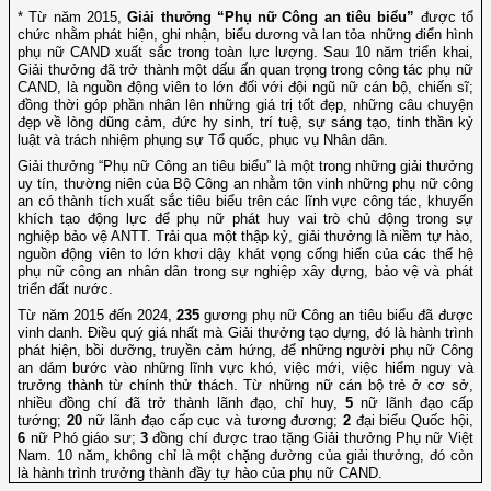
* Từ năm 2015,
Giải thưởng “Phụ nữ Công an tiêu biểu”
được tổ
chức nhằm phát hiện, ghi nhận, biểu dương và lan tỏa những điển hình
phụ nữ CAND xuất sắc trong toàn lực lượng. Sau 10 năm triển khai,
Giải thưởng đã trở thành một dấu ấn quan trọng trong công tác phụ nữ
CAND, là nguồn động viên to lớn đối với đội ngũ nữ cán bộ, chiến sĩ;
đồng thời góp phần nhân lên những giá trị tốt đẹp, những câu chuyện
đẹp về lòng dũng cảm, đức hy sinh, trí tuệ, sự sáng tạo, tinh thần kỷ
luật và trách nhiệm phụng sự Tổ quốc, phục vụ Nhân dân.
Giải thưởng “Phụ nữ Công an tiêu biểu” là một trong những giải thưởng
uy tín, thường niên của Bộ Công an nhằm tôn vinh những phụ nữ công
an có thành tích xuất sắc tiêu biểu trên các lĩnh vực công tác, khuyến
khích tạo động lực để phụ nữ phát huy vai trò chủ động trong sự
nghiệp bảo vệ ANTT. Trải qua một thập kỷ, giải thưởng là niềm tự hào,
nguồn động viên to lớn khơi dậy khát vọng cống hiến của các thế hệ
phụ nữ công an nhân dân trong sự nghiệp xây dựng, bảo vệ và phát
triển đất nước.
Từ năm 2015 đến 2024,
235
gương phụ nữ Công an tiêu biểu đã được
vinh danh. Điều quý giá nhất mà Giải thưởng tạo dựng, đó là hành trình
phát hiện, bồi dưỡng, truyền cảm hứng, để những người phụ nữ Công
an dám bước vào những lĩnh vực khó, việc mới, việc hiểm nguy và
trưởng thành từ chính thử thách. Từ những nữ cán bộ trẻ ở cơ sở,
nhiều đồng chí đã trở thành lãnh đạo, chỉ huy,
5
nữ lãnh đạo cấp
tướng;
20
nữ lãnh đạo cấp cục và tương đương;
2
đại biểu Quốc hội,
6
nữ Phó giáo sư;
3
đồng chí được trao tặng Giải thưởng Phụ nữ Việt
Nam. 10 năm, không chỉ là một chặng đường của giải thưởng, đó còn
là hành trình trưởng thành đầy tự hào của phụ nữ CAND.