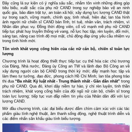
Đây cũng là sự kiện có ý nghĩa sâu sắc, nhằm tôn vinh những đóng góp
tiêu biểu, xuất sắc của phụ nữ CAND trong sự nghiệp bảo vệ an ninh
quốc gia, bảo đảm trật tự, an toàn xã hội; xây dựng lực lượng CAND thật
sự trong sạch, vững mạnh, chính quy, tinh nhuệ, hiện đại; lan tỏa hình
ảnh người nữ chiến sĩ CAND bản lĩnh, trí tuệ, nhân văn, trách nhiệm, vì
Nhân dân phục vụ. Đồng thời động viên, cổ vũ mạnh mẽ phụ nữ CAND
tiếp tục phát huy truyền thống vẻ vang, nỗ lực học tập, rèn luyện, đổi mới,
sáng tạo, nâng cao trình độ mọi mặt, chủ động đáp ứng yêu cầu nhiệm vụ
trong tình hình mới.
Tôn vinh khát vọng cống hiến của các nữ cán bộ, chiến sĩ toàn lực
lượng
Chương trình là hoạt động thiết thực tiếp tục cụ thể hóa các chủ trương
của Đảng, Nhà nước, Đảng ủy Công an TW và lãnh đạo Bộ Công an về
xây dựng người cán bộ CAND trong thời kỳ mới; đẩy mạnh học tập và
làm theo tư tưởng, đạo đức, phong cách Hồ Chí Minh; lan tỏa phong trào
thi đua
“Ba nhất: Kỷ luật nhất - Trung thành nhất - Gần dân nhất”
trong
phụ nữ CAND. Qua đó, khơi dậy niềm tự hào, ý chí rèn luyện, tinh thần
trách nhiệm, khát vọng cống hiến của đội ngũ nữ cán bộ, chiến sĩ trong
toàn lực lượng; tiếp tục vun đắp niềm tin yêu của Nhân dân đối với lực
lượng CAND.
Mở đầu chương trình, các đại biểu được đắm chìm cảm xúc với các tác
phẩm giàu tính nghệ thuật, âm thanh sống động, nghệ thuật trình diễn và
các điểm nhấn sân khấu giàu tính biểu tượng.