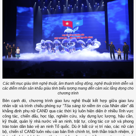
Các tiết mục giàu tính nghệ thuật, âm thanh sống động, nghệ thuật trình diễn và
các điểm nhấn sân khấu giàu tính biểu tượng mang đến cảm xúc lắng đọng cho
chương trình
Bên cạnh đó, chương trình giao lưu nghệ thuật kết hợp giữa giao lưu
nhân vật và trình chiếu phóng sự “
Tỏa sáng từ niềm tin của Nhân dân”
đã
khẳng định phụ nữ CAND qua các thời kỳ luôn hiện diện ở nhiều lĩnh vực
công tác, chiến đấu, học tập, nghiên cứu, xây dựng lực lượng, hậu cần,
kỹ thuật, quản lý nhà nước về an ninh, trật tự, công tác cơ sở và phong
trào toàn dân bảo vệ an ninh Tổ quốc. Dù ở bất cứ vị trí nào, các nữ cán
bộ, chiến sĩ CAND luôn nêu cao bản lĩnh chính trị, tinh thần trách nhiệm, ý