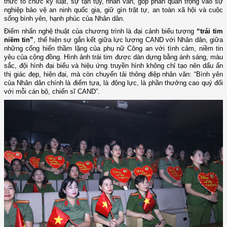
thức tổ chức kỷ luật, sự tận tụy, nhân văn, góp phần quan trọng vào sự
nghiệp bảo vệ an ninh quốc gia, giữ gìn trật tự, an toàn xã hội và cuộc
sống bình yên, hạnh phúc của Nhân dân.
Điểm nhấn nghệ thuật của chương trình là đại cảnh biểu tượng
“trái tim
niềm tin”
, thể hiện sự gắn kết giữa lực lượng CAND với Nhân dân, giữa
những cống hiến thầm lặng của phụ nữ Công an với tình cảm, niềm tin
yêu của cộng đồng. Hình ảnh trái tim được dàn dựng bằng ánh sáng, màu
sắc, đội hình đại biểu và hiệu ứng truyền hình không chỉ tạo nên dấu ấn
thị giác đẹp, hiện đại, mà còn chuyển tải thông điệp nhân văn: “Bình yên
của Nhân dân chính là điểm tựa, là động lực, là phần thưởng cao quý đối
với mỗi cán bộ, chiến sĩ CAND”.