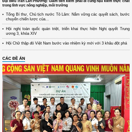
Đại biểu Trần Lan Phương: Giảm tiền kiểm phải đi cùng hậu kiểm thực chất
trong lĩnh vực nông nghiệp, môi trường
Tổng Bí thư, Chủ tịch nước Tô Lâm: Nắm vững các quyết sách, bước
chuyển chiến lược của...
Hội nghị toàn quốc quán triệt, triển khai thực hiện Nghị quyết Trung
ương 3, khóa XIV
Hội Chữ thập đỏ Việt Nam bước vào nhiệm kỳ mới với 3 khâu đột phá
CÁC ĐỀ ÁN