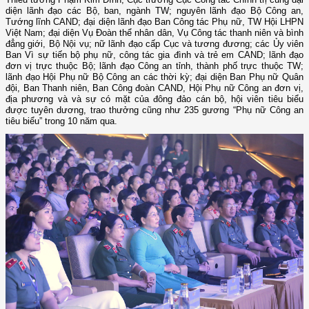
diện lãnh đạo các Bộ, ban, ngành TW; nguyên lãnh đạo Bộ Công an,
Tướng lĩnh CAND; đại diện lãnh đạo Ban Công tác Phụ nữ, TW Hội LHPN
Việt Nam; đại diện Vụ Đoàn thể nhân dân, Vụ Công tác thanh niên và bình
đẳng giới, Bộ Nội vụ; nữ lãnh đạo cấp Cục và tương đương; các Ủy viên
Ban Vì sự tiến bộ phụ nữ, công tác gia đình và trẻ em CAND; lãnh đạo
đơn vị trực thuộc Bộ; lãnh đạo Công an tỉnh, thành phố trực thuộc TW;
lãnh đạo Hội Phụ nữ Bộ Công an các thời kỳ; đại diện Ban Phụ nữ Quân
đội, Ban Thanh niên, Ban Công đoàn CAND, Hội Phụ nữ Công an đơn vị,
địa phương và và sự có mặt của đông đảo cán bộ, hội viên tiêu biểu
được tuyên dương, trao thưởng cũng như
235
gương “Phụ nữ Công an
tiêu biểu” trong 10 năm qua.