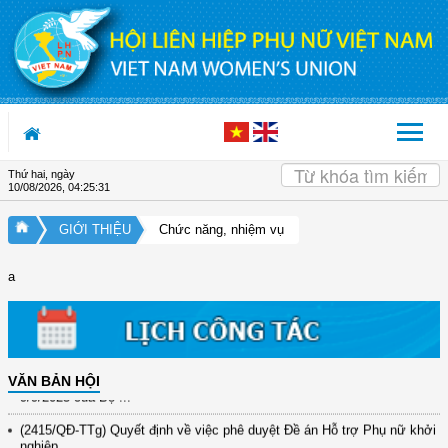
Truy cập nội dung luôn
Thứ hai, ngày
10/08/2026
,
04:25:32
(12/TB-HĐKH) V/v đăng ký, đề xuất nhiệm vụ Khoa học, công nghệ và
GIỚI THIỆU
Chức năng, nhiệm vụ
đổi mới ...
(898/KH/ĐCT) Kế hoạch thực hiện Quyết định số 2415/QĐ-TTg ngày
a
31/10/2025 ...
(417/QĐ-BNNMT) Quyết định phê duyệt Chương trình mục tiêu quốc gia
xây dựng ...
(891/KH-ĐCT) Kế hoạch thực hiện Nghị quyết số 72-NQ/TW ngày
VĂN BẢN HỘI
9/9/2025 của Bộ ...
(2415/QĐ-TTg) Quyết định về việc phê duyệt Đề án Hỗ trợ Phụ nữ khởi
nghiệp ...