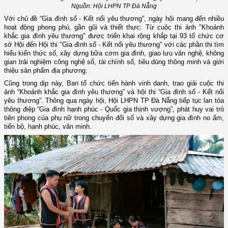
Nguồn: Hội LHPN TP Đà Nẵng
Với chủ đề “Gia đình số - Kết nối yêu thương”, ngày hội mang đến nhiều
hoạt động phong phú, gần gũi và thiết thực: Từ cuộc thi ảnh "Khoảnh
khắc gia đình yêu thương" được triển khai rộng khắp tại 93 tổ chức cơ
sở Hội đến Hội thi "Gia đình số - Kết nối yêu thương" với các phần thi tìm
hiểu kiến thức số, xây dựng bữa cơm gia đình, giao lưu văn nghệ, không
gian trải nghiệm công nghệ số, tài chính số, tiêu dùng thông minh và giới
thiệu sản phẩm địa phương.
Cũng trong dịp này, Ban tổ chức tiến hành vinh danh, trao giải cuộc thi
ảnh “Khoảnh khắc gia đình yêu thương” và hội thi “Gia đình số - Kết nối
yêu thương”. Thông qua ngày hội, Hội LHPN TP Đà Nẵng tiếp tục lan tỏa
thông điệp “Gia đình hạnh phúc - Quốc gia thịnh vượng”, phát huy vai trò
tiên phong của phụ nữ trong chuyển đổi số và xây dựng gia đình no ấm,
tiến bộ, hạnh phúc, văn minh.