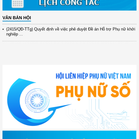
(891/KH-ĐCT) Kế hoạch thực hiện Nghị quyết số 72-NQ/TW ngày
9/9/2025 của Bộ ...
VĂN BẢN HỘI
(2415/QĐ-TTg) Quyết định về việc phê duyệt Đề án Hỗ trợ Phụ nữ khởi
nghiệp ...