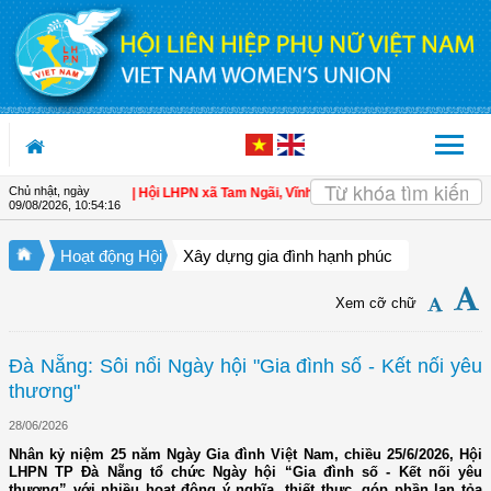
Truy cập nội dung luôn
Chủ nhật, ngày
 cho hội viên
| Hội LHPN xã Tam Ngãi, Vĩnh Long sơ kết công tác Hội và phong
09/08/2026
,
10:54:17
Hoạt động Hội
Xây dựng gia đình hạnh phúc
Xem cỡ chữ
Đà Nẵng: Sôi nổi Ngày hội "Gia đình số - Kết nối yêu
thương"
28/06/2026
Nhân kỷ niệm 25 năm Ngày Gia đình Việt Nam, chiều 25/6/2026, Hội
LHPN TP Đà Nẵng tổ chức Ngày hội “Gia đình số - Kết nối yêu
thương” với nhiều hoạt động ý nghĩa, thiết thực, góp phần lan tỏa