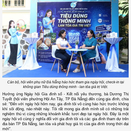
Cán bộ, hội viên phụ nữ Đà Nẵng háo hức tham gia ngày hội, check-in tại
không gian Tiêu dùng thông minh - lan tỏa giá trị Việt.
Hưởng ứng Ngày hội Gia đình số - Kết nối yêu thương, bà Dương Thị
Tuyết (hội viên phường Hội An Tây, TP Đà Nẵng) đến cùng gia đình, chia
sẻ: "Đến với ngày hội hôm nay, gia đình tôi vô cùng háo hức trước không
khí sôi động, náo nhiệt này. Tôi rất mong gia đình mình sẽ có những trải
nghiệm thú vị cùng những khoảnh khắc tươi đẹp tại ngày hội. Đây là một
ngày hội vô cùng ý nghĩa đối với gia đình tôi và các gia đình tham dự trên
địa bàn TP Đà Nẵng, lan tỏa và phát huy giá trị của gia đình trong thời đại
mới".