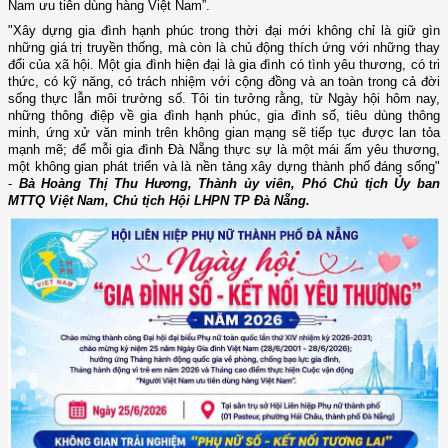
Nam ưu tiên dùng hàng Việt Nam”.
"Xây dựng gia đình hạnh phúc trong thời đại mới không chỉ là giữ gìn
những giá trị truyền thống, mà còn là chủ động thích ứng với những thay
đổi của xã hội. Một gia đình hiện đại là gia đình có tình yêu thương, có tri
thức, có kỹ năng, có trách nhiệm với cộng đồng và an toàn trong cả đời
sống thực lẫn môi trường số. Tôi tin tưởng rằng, từ Ngày hội hôm nay,
những thông điệp về gia đình hạnh phúc, gia đình số, tiêu dùng thông
minh, ứng xử văn minh trên không gian mạng sẽ tiếp tục được lan tỏa
mạnh mẽ; để mỗi gia đình Đà Nẵng thực sự là một mái ấm yêu thương,
một không gian phát triển và là nền tảng xây dựng thành phố đáng sống"
-
Bà Hoàng Thị Thu Hương, Thành ủy viên, Phó Chủ tịch Ủy ban
MTTQ Việt Nam, Chủ tịch Hội LHPN TP Đà Nẵng.