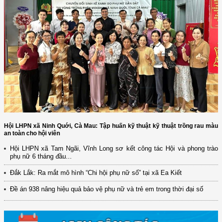
Hội LHPN xã Ninh Quới, Cà Mau: Tập huấn kỹ thuật kỹ thuật trồng rau màu
an toàn cho hội viên
Hội LHPN xã Tam Ngãi, Vĩnh Long sơ kết công tác Hội và phong trào
phụ nữ 6 tháng đầu...
(12/TB-HĐKH) V/v đăng ký, đề xuất nhiệm vụ Khoa học, công nghệ và
đổi mới ...
Đắk Lắk: Ra mắt mô hình “Chi hội phụ nữ số” tại xã Ea Kiết
(898/KH/ĐCT) Kế hoạch thực hiện Quyết định số 2415/QĐ-TTg ngày
Đề án 938 nâng hiệu quả bảo vệ phụ nữ và trẻ em trong thời đại số
31/10/2025 ...
(417/QĐ-BNNMT) Quyết định phê duyệt Chương trình mục tiêu quốc gia
xây dựng ...