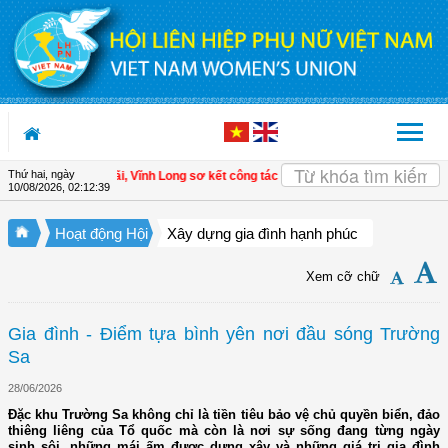
Truy cập nội dung luôn
Thứ hai, ngày
PN xã Tam Ngãi, Vĩnh Long sơ kết công tác Hội và phong trào phụ nữ 6 tháng đ
10/08/2026
,
02:12:40
Hoạt động Hội
Xây dựng gia đình hạnh phúc
Xem cỡ chữ
Gia đình - Điểm tựa bình yên nơi đầu sóng Trường
Sa
28/06/2026
Đặc khu Trường Sa không chỉ là tiền tiêu bảo vệ chủ quyền biển, đảo
thiêng liêng của Tổ quốc mà còn là nơi sự sống đang từng ngày
sinh sôi, những mái ấm được dựng xây và những giá trị gia đình