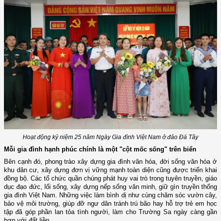
Hoạt động kỷ niệm 25 năm Ngày Gia đình Việt Nam ở đảo Đá Tây
Mỗi gia đình hạnh phúc chính là một "cột mốc sống" trên biển
Bên cạnh đó, phong trào xây dựng gia đình văn hóa, đời sống văn hóa ở
khu dân cư, xây dựng đơn vị vững mạnh toàn diện cũng được triển khai
đồng bộ. Các tổ chức quần chúng phát huy vai trò trong tuyên truyền, giáo
dục đạo đức, lối sống, xây dựng nếp sống văn minh, giữ gìn truyền thống
gia đình Việt Nam. Những việc làm bình dị như cùng chăm sóc vườn cây,
bảo vệ môi trường, giúp đỡ ngư dân tránh trú bão hay hỗ trợ trẻ em học
tập đã góp phần lan tỏa tình người, làm cho Trường Sa ngày càng gần
hơn với đất liền.