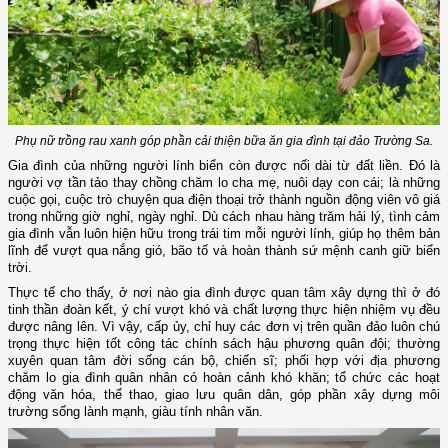
Phụ nữ trồng rau xanh góp phần cải thiện bữa ăn gia đình tại đảo Trường Sa.
Gia đình của những người lính biển còn được nối dài từ đất liền. Đó là
người vợ tần tảo thay chồng chăm lo cha mẹ, nuôi dạy con cái; là những
cuộc gọi, cuộc trò chuyện qua điện thoại trở thành nguồn động viên vô giá
trong những giờ nghỉ, ngày nghỉ. Dù cách nhau hàng trăm hải lý, tình cảm
gia đình vẫn luôn hiện hữu trong trái tim mỗi người lính, giúp họ thêm bản
lĩnh để vượt qua nắng gió, bão tố và hoàn thành sứ mệnh canh giữ biển
trời.
Thực tế cho thấy, ở nơi nào gia đình được quan tâm xây dựng thì ở đó
tinh thần đoàn kết, ý chí vượt khó và chất lượng thực hiện nhiệm vụ đều
được nâng lên. Vì vậy, cấp ủy, chỉ huy các đơn vị trên quần đảo luôn chú
trọng thực hiện tốt công tác chính sách hậu phương quân đội; thường
xuyên quan tâm đời sống cán bộ, chiến sĩ; phối hợp với địa phương
chăm lo gia đình quân nhân có hoàn cảnh khó khăn; tổ chức các hoạt
động văn hóa, thể thao, giao lưu quân dân, góp phần xây dựng môi
trường sống lành mạnh, giàu tính nhân văn.