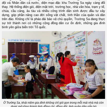
đội và Nhân dân cả nước, diện mạo đặc khu Trường Sa ngày càng đổi
thay. Hệ thống điện gió, điện mặt trời, trường học, nhà văn hóa, trạm y tế,
chùa, cầu cảng, âu tàu và nhiều công trình dân sinh được đầu tư xây
dựng, góp phần nâng cao đời sống vật chất, tinh thần của quân và dân
trên đảo. Không chỉ là pháo đài bảo vệ chủ quyền, Trường Sa đang thực
sự trở thành nơi có những cộng đồng dân cư ổn định, những gia đình
bình yên giữa biển trời Tổ quốc.
Ở Trường Sa, khái niệm gia đình không chỉ gói gọn trong mỗi mái nhà mà còn
được mở rộng thành tình đồng chí, đồng đội, tình quân dân gắn bó