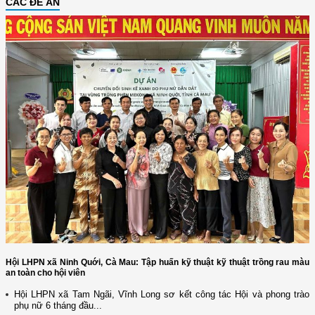
CÁC ĐỀ ÁN
Hội LHPN xã Ninh Quới, Cà Mau: Tập huấn kỹ thuật kỹ thuật trồng rau màu
an toàn cho hội viên
Hội LHPN xã Tam Ngãi, Vĩnh Long sơ kết công tác Hội và phong trào
phụ nữ 6 tháng đầu...
(12/TB-HĐKH) V/v đăng ký, đề xuất nhiệm vụ Khoa học, công nghệ và