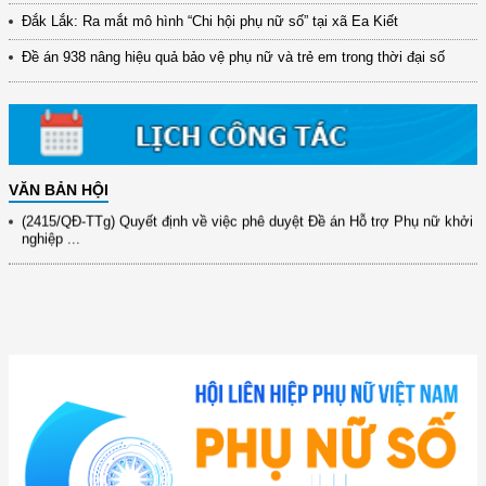
đổi mới ...
Đắk Lắk: Ra mắt mô hình “Chi hội phụ nữ số” tại xã Ea Kiết
(898/KH/ĐCT) Kế hoạch thực hiện Quyết định số 2415/QĐ-TTg ngày
Đề án 938 nâng hiệu quả bảo vệ phụ nữ và trẻ em trong thời đại số
31/10/2025 ...
(417/QĐ-BNNMT) Quyết định phê duyệt Chương trình mục tiêu quốc gia
xây dựng ...
(891/KH-ĐCT) Kế hoạch thực hiện Nghị quyết số 72-NQ/TW ngày
9/9/2025 của Bộ ...
VĂN BẢN HỘI
(2415/QĐ-TTg) Quyết định về việc phê duyệt Đề án Hỗ trợ Phụ nữ khởi
nghiệp ...