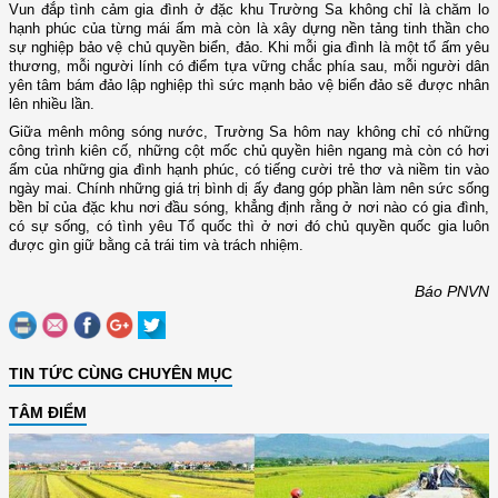
Vun đắp tình cảm gia đình ở đặc khu Trường Sa không chỉ là chăm lo
hạnh phúc của từng mái ấm mà còn là xây dựng nền tảng tinh thần cho
sự nghiệp bảo vệ chủ quyền biển, đảo. Khi mỗi gia đình là một tổ ấm yêu
thương, mỗi người lính có điểm tựa vững chắc phía sau, mỗi người dân
yên tâm bám đảo lập nghiệp thì sức mạnh bảo vệ biển đảo sẽ được nhân
lên nhiều lần.
Giữa mênh mông sóng nước, Trường Sa hôm nay không chỉ có những
công trình kiên cố, những cột mốc chủ quyền hiên ngang mà còn có hơi
ấm của những gia đình hạnh phúc, có tiếng cười trẻ thơ và niềm tin vào
ngày mai. Chính những giá trị bình dị ấy đang góp phần làm nên sức sống
bền bỉ của đặc khu nơi đầu sóng, khẳng định rằng ở nơi nào có gia đình,
có sự sống, có tình yêu Tổ quốc thì ở nơi đó chủ quyền quốc gia luôn
được gìn giữ bằng cả trái tim và trách nhiệm.
Báo PNVN
TIN TỨC CÙNG CHUYÊN MỤC
TÂM ĐIỂM