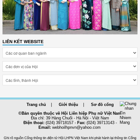
LIÊN KẾT WEBSITE
Trang chủ
Giới thiệu
Sơ đồ cổng
©Bản quyền thuộc về Hội Liên hiệp Phụ nữ Việt Nam
Địa chỉ: 39 Hàng Chuối - Hà Nội - Việt Nam
Điện thoại:
(024) 39718157 -
Fax:
(024) 39713143 -
Email:
webhoilhpnvn@yahoo.com
Ghi rõ nguồn Cổng thông tin điện tử Hội LHPN Việt Nam khi phát hành lại thông tin Cổng