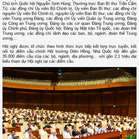
Chủ tịch Quốc hội Nguyễn Sinh Hùng; Thường trực Ban Bí thư Trần Cẩm
Tú; các đồng chí Ủy viên Bộ Chính trị, Ủy viên Ban Bí thư; các đồng chí
nguyên Ủy viên Bộ Chính trị, nguyên Ủy viên Ban Bí thư; các đồng chí Ủy
viên Trung ương Đảng; các đồng chí Ủy viên Quân ủy Trung ương; Đảng
ủy Công an Trung ương; Đảng ủy các cơ quan Đảng Trung ương; Đảng
ủy Chính phủ; Đảng ủy Quốc hội; Đảng ủy Mặt trận Tổ quốc, các đoàn thể
Trung ương; các đồng chí lãnh đạo các ban, bộ, ngành, đoàn thể Trung
ương;...
Hội nghị được tổ chức theo hình thức trực tiếp kết hợp trực tuyến, kết
nối từ điểm cầu chính Hội trường Diên Hồng, Nhà Quốc hội đến gần
35.000 điểm cầu của các bộ, ngành, địa phương… với gần 2,1 triệu đại
biểu tham dự Hội nghị tại các điểm cầu.