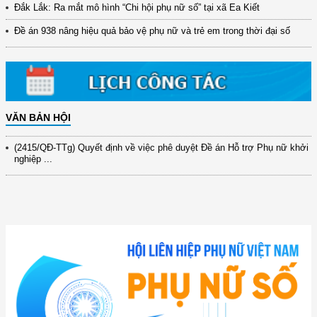
Đắk Lắk: Ra mắt mô hình “Chi hội phụ nữ số” tại xã Ea Kiết
đổi mới ...
Đề án 938 nâng hiệu quả bảo vệ phụ nữ và trẻ em trong thời đại số
(898/KH/ĐCT) Kế hoạch thực hiện Quyết định số 2415/QĐ-TTg ngày
31/10/2025 ...
(417/QĐ-BNNMT) Quyết định phê duyệt Chương trình mục tiêu quốc gia
xây dựng ...
(891/KH-ĐCT) Kế hoạch thực hiện Nghị quyết số 72-NQ/TW ngày
9/9/2025 của Bộ ...
VĂN BẢN HỘI
(2415/QĐ-TTg) Quyết định về việc phê duyệt Đề án Hỗ trợ Phụ nữ khởi
nghiệp ...