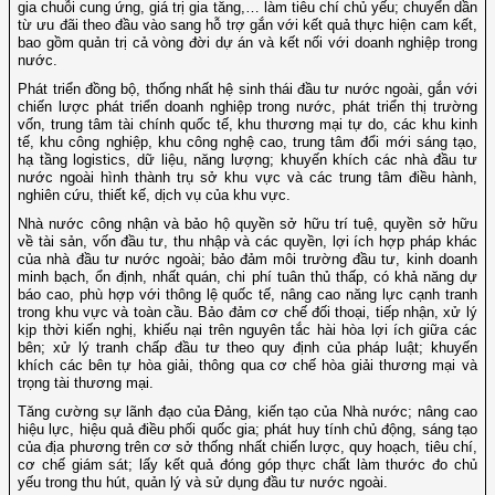
gia chuỗi cung ứng, giá trị gia tăng,… làm tiêu chí chủ yếu; chuyển dần
từ ưu đãi theo đầu vào sang hỗ trợ gắn với kết quả thực hiện cam kết,
bao gồm quản trị cả vòng đời dự án và kết nối với doanh nghiệp trong
nước.
Phát triển đồng bộ, thống nhất hệ sinh thái đầu tư nước ngoài, gắn với
chiến lược phát triển doanh nghiệp trong nước, phát triển thị trường
vốn, trung tâm tài chính quốc tế, khu thương mại tự do, các khu kinh
tế, khu công nghiệp, khu công nghệ cao, trung tâm đổi mới sáng tạo,
hạ tầng logistics, dữ liệu, năng lượng; khuyến khích các nhà đầu tư
nước ngoài hình thành trụ sở khu vực và các trung tâm điều hành,
nghiên cứu, thiết kế, dịch vụ của khu vực.
Nhà nước công nhận và bảo hộ quyền sở hữu trí tuệ, quyền sở hữu
về tài sản, vốn đầu tư, thu nhập và các quyền, lợi ích hợp pháp khác
của nhà đầu tư nước ngoài; bảo đảm môi trường đầu tư, kinh doanh
minh bạch, ổn định, nhất quán, chi phí tuân thủ thấp, có khả năng dự
báo cao, phù hợp với thông lệ quốc tế, nâng cao năng lực cạnh tranh
trong khu vực và toàn cầu. Bảo đảm cơ chế đối thoại, tiếp nhận, xử lý
kịp thời kiến nghị, khiếu nại trên nguyên tắc hài hòa lợi ích giữa các
bên; xử lý tranh chấp đầu tư theo quy định của pháp luật; khuyến
khích các bên tự hòa giải, thông qua cơ chế hòa giải thương mại và
trọng tài thương mại.
Tăng cường sự lãnh đạo của Đảng, kiến tạo của Nhà nước; nâng cao
hiệu lực, hiệu quả điều phối quốc gia; phát huy tính chủ động, sáng tạo
của địa phương trên cơ sở thống nhất chiến lược, quy hoạch, tiêu chí,
cơ chế giám sát; lấy kết quả đóng góp thực chất làm thước đo chủ
yếu trong thu hút, quản lý và sử dụng đầu tư nước ngoài.