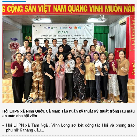
Hội LHPN xã Ninh Quới, Cà Mau: Tập huấn kỹ thuật kỹ thuật trồng rau màu
an toàn cho hội viên
Hội LHPN xã Tam Ngãi, Vĩnh Long sơ kết công tác Hội và phong trào
phụ nữ 6 tháng đầu...
(12/TB-HĐKH) V/v đăng ký, đề xuất nhiệm vụ Khoa học, công nghệ và