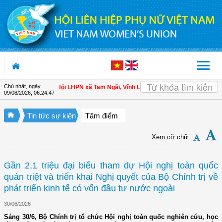
Truy cập nội dung luôn
Chủ nhật, ngày
ho hội viên
| Hội LHPN xã Tam Ngãi, Vĩnh Long sơ kết công tác Hội và phong t
09/08/2026
,
06:24:48
Tin tức sự kiện
Tâm điểm
Xem cỡ chữ
Gần 2,1 triệu đại biểu tham dự Hội nghị toàn quốc
quán triệt và triển khai Nghị quyết của Bộ Chính trị về
phát triển kinh tế có vốn đầu tư nước ngoài
30/06/2026
Sáng 30/6, Bộ Chính trị tổ chức Hội nghị toàn quốc nghiên cứu, học