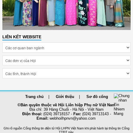
LIÊN KẾT WEBSITE
Trang chủ
Giới thiệu
Sơ đồ cổng
©Bản quyền thuộc về Hội Liên hiệp Phụ nữ Việt Nam
Địa chỉ: 39 Hàng Chuối - Hà Nội - Việt Nam
Điện thoại:
(024) 39718157 -
Fax:
(024) 39713143 -
Email:
webhoilhpnvn@yahoo.com
Ghi rõ nguồn Cổng thông tin điện tử Hội LHPN Việt Nam khi phát hành lại thông tin Cổng
TTĐT này.