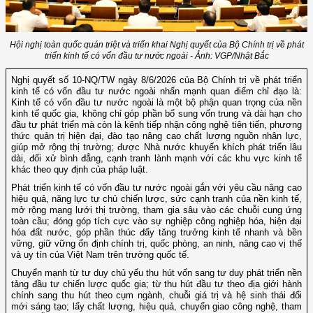
Hội nghị toàn quốc quán triệt và triển khai Nghị quyết của Bộ Chính trị về phát
triển kinh tế có vốn đầu tư nước ngoài - Ảnh: VGP/Nhật Bắc
Nghị quyết số 10-NQ/TW ngày 8/6/2026 của Bộ Chính trị về phát triển
kinh tế có vốn đầu tư nước ngoài nhấn mạnh quan điểm chỉ đạo là:
Kinh tế có vốn đầu tư nước ngoài là một bộ phận quan trọng của nền
kinh tế quốc gia, không chỉ góp phần bổ sung vốn trung và dài hạn cho
đầu tư phát triển mà còn là kênh tiếp nhận công nghệ tiên tiến, phương
thức quản trị hiện đại, đào tạo nâng cao chất lượng nguồn nhân lực,
giúp mở rộng thị trường; được Nhà nước khuyến khích phát triển lâu
dài, đối xử bình đẳng, cạnh tranh lành mạnh với các khu vực kinh tế
khác theo quy định của pháp luật.
Phát triển kinh tế có vốn đầu tư nước ngoài gắn với yêu cầu nâng cao
hiệu quả, năng lực tự chủ chiến lược, sức cạnh tranh của nền kinh tế,
mở rộng mạng lưới thị trường, tham gia sâu vào các chuỗi cung ứng
toàn cầu; đóng góp tích cực vào sự nghiệp công nghiệp hóa, hiện đại
hóa đất nước, góp phần thúc đẩy tăng trưởng kinh tế nhanh và bền
vững, giữ vững ổn định chính trị, quốc phòng, an ninh, nâng cao vị thế
và uy tín của Việt Nam trên trường quốc tế.
Chuyển mạnh từ tư duy chủ yếu thu hút vốn sang tư duy phát triển nền
tảng đầu tư chiến lược quốc gia; từ thu hút đầu tư theo địa giới hành
chính sang thu hút theo cụm ngành, chuỗi giá trị và hệ sinh thái đổi
mới sáng tạo; lấy chất lượng, hiệu quả, chuyển giao công nghệ, tham