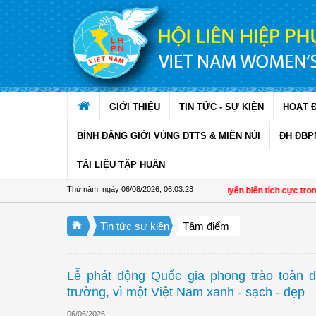
Truy cập nội dung luôn
GIỚI THIỆU
TIN TỨC - SỰ KIỆN
HOẠT 
BÌNH ĐẲNG GIỚI VÙNG DTTS & MIỀN NÚI
ĐH ĐBP
TÀI LIỆU TẬP HUẤN
Thứ năm, ngày 06/08/2026
,
06:03:24
Đề án 01 tạo chuyển biến tích cực trong phát tri
Tin tức sự kiện
Tâm điểm
Lễ phát động Quốc gia phong trào toàn 
trường, vì một Việt Nam xanh - sạch - đẹp
06/06/2026