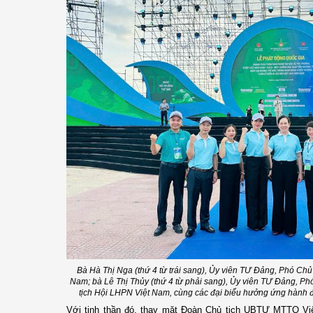
Bà Hà Thị Nga (thứ 4 từ trái sang), Ủy viên TƯ Đảng, Phó Ch
Nam; bà Lê Thị Thủy (thứ 4 từ phải sang), Ủy viên TƯ Đảng, 
tịch Hội LHPN Việt Nam, cùng các đại biểu hưởng ứng hành đ
Với tinh thần đó, thay mặt Đoàn Chủ tịch UBTƯ MTTQ Việ