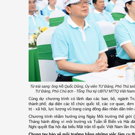
Từ trái sang: ông Hồ Quốc Dũng, Ủy viên TƯ Đảng, Phó Thủ tướ
TƯ Đảng, Phó Chủ tịch - Tổng Thư ký UBTƯ MTTQ Việt Nam, 
Cùng dự chương trình có lãnh đạo các ban, bộ, ngành Tr
thành phố; đại diện các tổ chức quốc tế, các cơ quan, đơn 
trị - xã hội, lực lượng vũ trang cùng đông đảo nhân dân trên
Chương trình nhằm hưởng ứng Ngày Môi trường thế giới (5/
Tháng hành động vì môi trường và Tuần lễ Biển và Hải đ
Nghị quyết Đại hội đại biểu Mặt trận tổ quốc Việt Nam lần th
Chung tay bảo vệ môi trường bằng những việc làm cụ thể