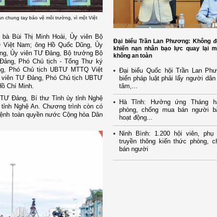
n chung tay bảo vệ môi trường, vì một Việt
 bà Bùi Thị Minh Hoài, Ủy viên Bộ
Đại biểu Trần Lan Phương: Không đ
Q Việt Nam; ông Hồ Quốc Dũng, Ủy
khiến nạn nhân bạo lực quay lại m
ùng, Ủy viên TƯ Đảng, Bộ trưởng Bộ
không an toàn
Đảng, Phó Chủ tịch - Tổng Thư ký
g, Phó Chủ tịch UBTƯ MTTQ Việt
Đại biểu Quốc hội Trần Lan Ph
y viên TƯ Đảng, Phó Chủ tịch UBTƯ
biến pháp luật phải lấy người dân
tâm,...
ồ Chí Minh.
TƯ Đảng, Bí thư Tỉnh ủy tỉnh Nghệ
Hà Tĩnh: Hưởng ứng Tháng h
 tỉnh Nghệ An. Chương trình còn có
phòng, chống mua bán người b
mệnh toàn quyền nước Cộng hòa Dân
hoạt động...
Ninh Bình: 1.200 hội viên, ph
truyền thông kiến thức phòng, 
bán người