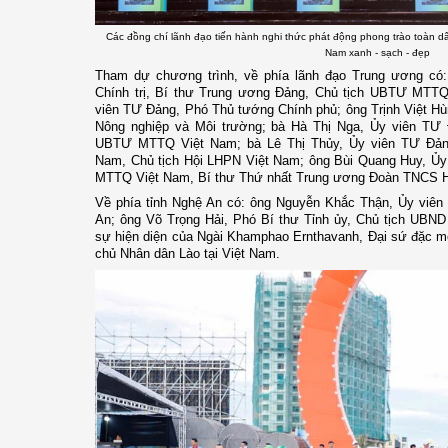
Các đồng chí lãnh đạo tiến hành nghi thức phát động phong trào toàn dâ
Nam xanh - sạch - đẹp
Tham dự chương trình, về phía lãnh đạo Trung ương có:
Chính trị, Bí thư Trung ương Đảng, Chủ tịch UBTƯ MTT
viên TƯ Đảng, Phó Thủ tướng Chính phủ; ông Trịnh Việt H
Nông nghiệp và Môi trường; bà Hà Thị Nga, Ủy viên TƯ 
UBTƯ MTTQ Việt Nam; bà Lê Thị Thủy, Ủy viên TƯ Đản
Nam, Chủ tịch Hội LHPN Việt Nam; ông Bùi Quang Huy, Ủ
MTTQ Việt Nam, Bí thư Thứ nhất Trung ương Đoàn TNCS H
Về phía tỉnh Nghệ An có: ông Nguyễn Khắc Thận, Ủy viên 
An; ông Võ Trọng Hải, Phó Bí thư Tỉnh ủy, Chủ tịch UBND
sự hiện diện của Ngài Khamphao Ernthavanh, Đại sứ đặc 
chủ Nhân dân Lào tại Việt Nam.