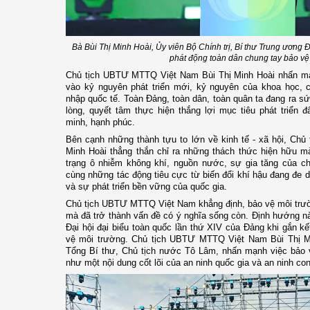
Bà Bùi Thị Minh Hoài, Ủy viên Bộ Chính trị, Bí thư Trung ươn
phát động toàn dân chung tay bảo vệ
Chủ tịch UBTƯ MTTQ Việt Nam Bùi Thị Minh Hoài nhấn m
vào kỷ nguyên phát triển mới, kỷ nguyên của khoa học, c
nhập quốc tế. Toàn Đảng, toàn dân, toàn quân ta đang ra sứ
lòng, quyết tâm thực hiện thắng lợi mục tiêu phát triển 
minh, hạnh phúc.
Bên cạnh những thành tựu to lớn về kinh tế - xã hội, Ch
Minh Hoài thẳng thắn chỉ ra những thách thức hiện hữu m
trạng ô nhiễm không khí, nguồn nước, sự gia tăng của chấ
cùng những tác động tiêu cực từ biến đổi khí hậu đang đe 
và sự phát triển bền vững của quốc gia.
Chủ tịch UBTƯ MTTQ Việt Nam khẳng định, bảo vệ môi trườn
mà đã trở thành vấn đề có ý nghĩa sống còn. Định hướng nà
Đại hội đại biểu toàn quốc lần thứ XIV của Đảng khi gắn kết
vệ môi trường. Chủ tịch UBTƯ MTTQ Việt Nam Bùi Thị Mi
Tổng Bí thư, Chủ tịch nước Tô Lâm, nhấn mạnh việc bảo 
như một nội dung cốt lõi của an ninh quốc gia và an ninh c