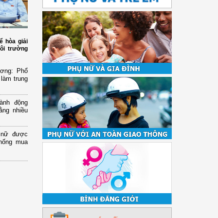
ể hòa giải
ôi trường
ương: Phổ
 làm trung
ành động
ằng nhiều
ụ nữ được
chống mua