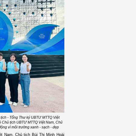
ủ tịch - Tổng Thư ký UBTƯ MTTQ Việt
Phó Chủ tịch UBTƯ MTTQ Việt Nam, Chủ
ộng vì môi trường xanh - sạch - đẹp
t Nam, Chủ tịch Bùi Thị Minh Hoài