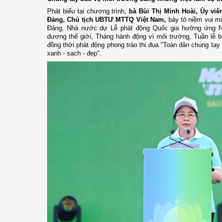
Phát biểu tại chương trình,
bà Bùi Thị Minh Hoài, Ủy viê
Đảng, Chủ tịch UBTƯ MTTQ Việt Nam,
bày tỏ niềm vui m
Đảng, Nhà nước dự Lễ phát động Quốc gia hưởng ứng Ng
dương thế giới, Tháng hành động vì môi trường, Tuần lễ 
đồng thời phát động phong trào thi đua "Toàn dân chung tay
xanh - sạch - đẹp".