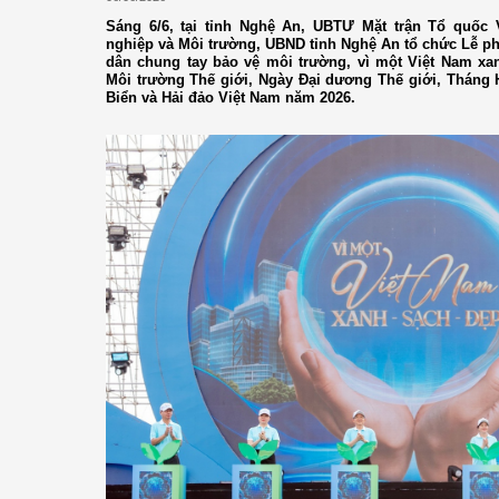
Sáng 6/6, tại tỉnh Nghệ An, UBTƯ Mặt trận Tổ quốc
nghiệp và Môi trường, UBND tỉnh Nghệ An tổ chức Lễ ph
dân chung tay bảo vệ môi trường, vì một Việt Nam xa
Môi trường Thế giới, Ngày Đại dương Thế giới, Tháng 
Biển và Hải đảo Việt Nam năm 2026.