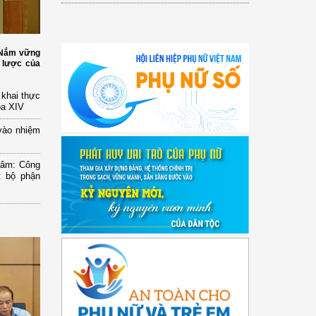
: Nắm vững
 lược của
n khai thực
óa XIV
vào nhiệm
Lâm: Công
t bộ phận