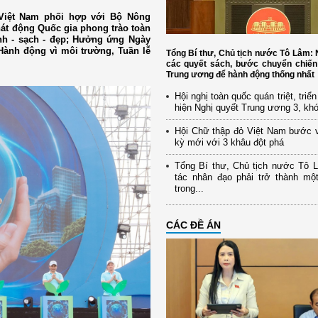
 Việt Nam phối hợp với Bộ Nông
át động Quốc gia phong trào toàn
nh - sạch - đẹp; Hưởng ứng Ngày
Hành động vì môi trường, Tuần lễ
Tổng Bí thư, Chủ tịch nước Tô Lâm
các quyết sách, bước chuyển chiến
Trung ương để hành động thống nhất
Hội nghị toàn quốc quán triệt, triể
hiện Nghị quyết Trung ương 3, kh
Hội Chữ thập đỏ Việt Nam bước 
kỳ mới với 3 khâu đột phá
Tổng Bí thư, Chủ tịch nước Tô 
tác nhân đạo phải trở thành mộ
trong...
CÁC ĐỀ ÁN