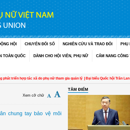
ĐỘNG HỘI
CHUYỂN ĐỔI SỐ
NGHIÊN CỨU VÀ TRAO ĐỔI
PHỤ 
N TOÀN QUỐC
DÀNH CHO HỘI VIÊN, PHỤ NỮ
CẨM NANG CÔNG 
ển hợp tác xã do phụ nữ tham gia quản lý
| Đại biểu Quốc hội Trần Lan Phương: 
TÂM ĐIỂM
Xem cỡ chữ
dân chung tay bảo vệ môi