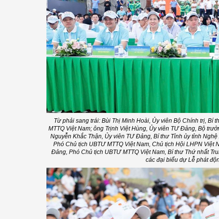
Từ phải sang trái: Bùi Thị Minh Hoài, Ủy viên Bộ Chính trị, B
MTTQ Việt Nam; ông Trịnh Việt Hùng, Ủy viên TƯ Đảng, Bộ trưở
Nguyễn Khắc Thận, Ủy viên TƯ Đảng, Bí thư Tỉnh ủy tỉnh Nghệ 
Phó Chủ tịch UBTƯ MTTQ Việt Nam, Chủ tịch Hội LHPN Việt 
Đảng, Phó Chủ tịch UBTƯ MTTQ Việt Nam, Bí thư Thứ nhất T
các đại biểu dự Lễ phát độ