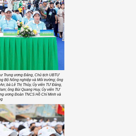
í thư Trung ương Đảng, Chủ tịch UBTƯ
ng Bộ Nông nghiệp và Môi trường; ông
An; bà Lê Thị Thủy, Ủy viên TƯ Đảng,
Nam; ông Bùi Quang Huy, Ủy viên TƯ
rung ương Đoàn TNCS Hồ Chí Minh và
ng