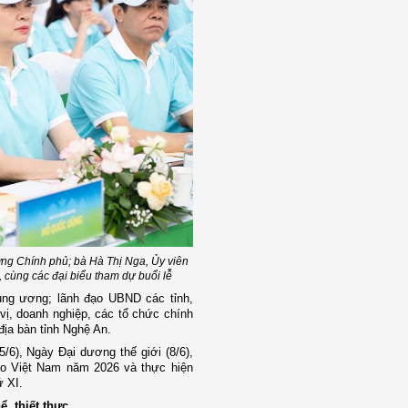
ng Chính phủ; bà Hà Thị Nga, Ủy viên
cùng các đại biểu tham dự buổi lễ
ung ương; lãnh đạo UBND các tỉnh,
vị, doanh nghiệp, các tổ chức chính
 địa bàn tỉnh Nghệ An.
6), Ngày Đại dương thế giới (8/6),
ảo Việt Nam năm 2026 và thực hiện
ứ XI.
, thiết thực