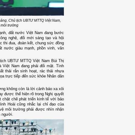
g Đảng, Chủ tịch UBTƯ MTTQ Việt Nam,
 môi trường
ạnh, đất nước Việt Nam đang bước
ông nghệ, đổi mới sáng tạo và hội
c thi đua, đoàn kết, chung sức đồng
đất nước giàu mạnh, phồn vinh, văn
ủ tịch UBTƯ MTTQ Việt Nam Bùi Thị
à Việt Nam đang phải đối mặt. Tình
t thải rắn sinh hoạt, rác thải nhựa
dọa trực tiếp đến sức khỏe Nhân dân
g không còn là lời cảnh báo xa xôi
y được thể hiện rõ trong Nghị quyết
 chặt chẽ phát triển kinh tế với bảo
nh Hoài cũng nhắc lại chỉ đạo của
vệ môi trường phải được nhìn nhận
on người.