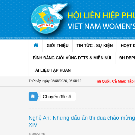
Truy cập nội dung luôn
GIỚI THIỆU
TIN TỨC - SỰ KIỆN
HOẠT 
BÌNH ĐẲNG GIỚI VÙNG DTTS & MIỀN NÚI
ĐH ĐBP
TÀI LIỆU TẬP HUẤN
Thứ bảy, ngày 08/08/2026
,
05:08:13
Hội LHPN xã Ninh Quới, Cà Mau: Tập huấn kỹ t
Chuyển đổi số
Nghệ An: Những dấu ấn thi đua chào mừng 
XIV
16/06/2026