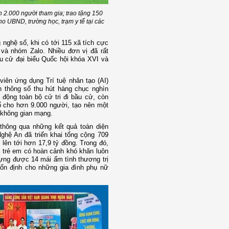
n 2.000 người tham gia; trao tặng 150
o UBND, trường học, trạm y tế tại các
 nghệ số, khi có tới 115 xã tích cực
e và nhóm Zalo. Nhiều đơn vị đã rất
ầu cử đại biểu Quốc hội khóa XVI và
iên ứng dụng Trí tuệ nhân tạo (AI)
 thông số thu hút hàng chục nghìn
động toàn bộ cử tri đi bầu cử, còn
ố cho hơn 9.000 người, tạo nên một
n không gian mạng.
thông qua những kết quả toàn diện
Nghệ An đã triển khai tổng cộng 709
 lên tới hơn 17,9 tỷ đồng. Trong đó,
à trẻ em có hoàn cảnh khó khăn luôn
dựng được 14 mái ấm tình thương trị
ổn định cho những gia đình phụ nữ