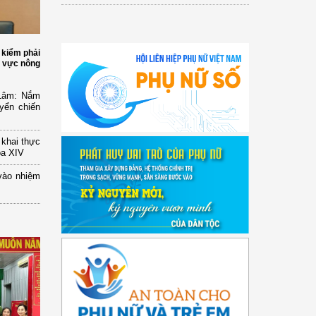
 kiểm phải
h vực nông
 Lâm: Nắm
yển chiến
n khai thực
óa XIV
vào nhiệm