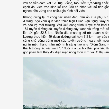
với số tiền cam kết 120 triệu đồng, tạo điểm tựa vững ch
cạnh đó, việc trao sinh kế cho 280 cá nhân với số tiền gầ
nghèo bền vững cho nhiều gia đình hội viên.
Không dừng lại ở công tác nhân đạo, dấu ấn của phụ nữ
đường, ngõ xóm qua việc thực hiện Cuộc vận động "Xây dự
và bảo vệ môi trường. Với 345 công trình được triển khai
184 tuyến đường cờ, tuyến đường cây xanh và trồng mới t
lên tới gần 32,8 km. Nhiều địa phương đã trở thành nh
Lương thực hiện 49 đoạn đường dài hơn 7,3 km, hay các
cũng chủ động trồng mới các tuyến đường hoa chuỗi ngọc,
nghìn mét. Hàng trăm mô hình sáng tạo như "Xóm Sáng - X
thành thùng rác văn minh", "Ngôi nhà xanh - Biến phế liệu th
góp phần làm thay đổi diện mạo nông thôn mới và đô thị văn