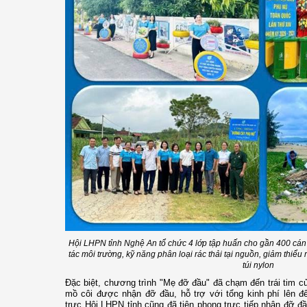
Hội LHPN tỉnh Nghệ An tổ chức 4 lớp tập huấn cho gần 400 cán 
tác môi trường, kỹ năng phân loại rác thải tại nguồn, giảm thiểu 
túi nylon
Đặc biệt, chương trình "Mẹ đỡ đầu" đã chạm đến trái tim củ
mồ côi được nhận đỡ đầu, hỗ trợ với tổng kinh phí lên đ
trực Hội LHPN tỉnh cũng đã tiên phong trực tiếp nhận đỡ đ