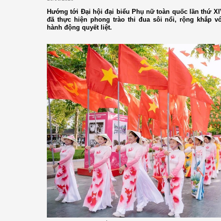
Hướng tới Đại hội đại biểu Phụ nữ toàn quốc lần thứ X
đã thực hiện phong trào thi đua sôi nổi, rộng khắp vớ
hành động quyết liệt.