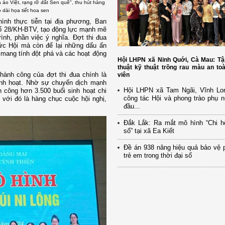
áo Việt, rạng rỡ đất Sen quê", thu hút hàng
 dài họa tiết hoa sen
ình thực tiễn tại địa phương, Ban
ố 28/KH-BTV, tạo động lực mạnh mẽ
ình, phần việc ý nghĩa. Đợt thi đua
hức Hội mà còn để lại những dấu ấn
 mang tính đột phá và các hoạt động
Hội LHPN xã Ninh Quới, Cà Mau: Tậ
thuật kỹ thuật trồng rau màu an to
hành công của đợt thi đua chính là
viên
linh hoạt. Nhờ sự chuyển dịch mạnh
Hội LHPN xã Tam Ngãi, Vĩnh Lo
h công hơn 3.500 buổi sinh hoạt chi
công tác Hội và phong trào phụ 
g với đó là hàng chục cuộc hội nghị,
đầu...
Đắk Lắk: Ra mắt mô hình “Chi h
số” tại xã Ea Kiết
Đề án 938 nâng hiệu quả bảo vệ 
trẻ em trong thời đại số