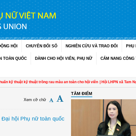
ĐỘNG HỘI
CHUYỂN ĐỔI SỐ
NGHIÊN CỨU VÀ TRAO ĐỔI
PHỤ 
N TOÀN QUỐC
DÀNH CHO HỘI VIÊN, PHỤ NỮ
CẨM NANG CÔNG 
huật kỹ thuật trồng rau màu an toàn cho hội viên
| Hội LHPN xã Tam Ngãi, Vĩnh
TÂM ĐIỂM
Xem cỡ chữ
Đại hội Phụ nữ toàn quốc