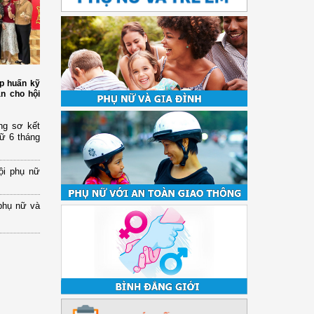
p huấn kỹ
àn cho hội
ng sơ kết
nữ 6 tháng
ội phụ nữ
phụ nữ và