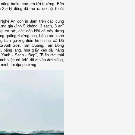
ắc nâng bước các em tới trường. Bên
n 2,5 tỷ đồng đã mở ra cơ hội thoát
 Nghệ An còn in đậm trên các cung
ng gia đình 5 không, 3 sạch, 3 an"
 tại cơ sở, các cấp Hội đã xây dựng
ổng quãng đường hoa, hàng rào xanh
ững tấm gương điển hình như xã Đô
 xã Anh Sơn, Tam Quang, Tam Đồng
 bằng lăng, hoa giấy kéo dài hàng
anh - Sạch - Đẹp", "Biến rác thải
ành việc có ích" đã đi vào đời sống,
 minh tại địa phương.