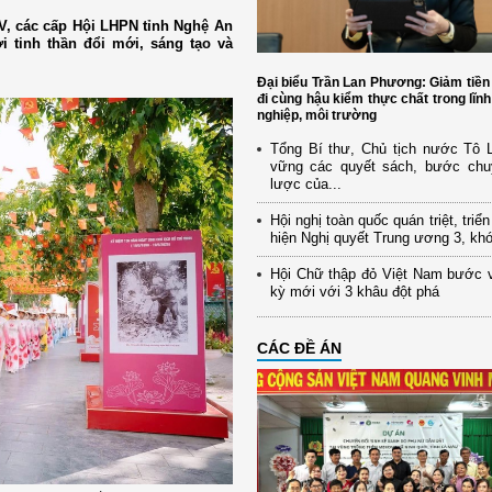
IV, các cấp Hội LHPN tỉnh Nghệ An
i tinh thần đổi mới, sáng tạo và
Đại biểu Trần Lan Phương: Giảm tiền
đi cùng hậu kiểm thực chất trong lĩn
nghiệp, môi trường
Tổng Bí thư, Chủ tịch nước Tô
vững các quyết sách, bước chu
lược của...
Hội nghị toàn quốc quán triệt, triể
hiện Nghị quyết Trung ương 3, kh
Hội Chữ thập đỏ Việt Nam bước 
kỳ mới với 3 khâu đột phá
CÁC ĐỀ ÁN