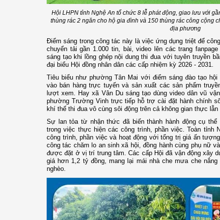
Hội LHPN tỉnh Nghệ An tổ chức 8 lễ phát động, giao lưu với gầ
thùng rác 2 ngăn cho hộ gia đình và 150 thùng rác công cộng ch
địa phương
Điểm sáng trong công tác này là việc ứng dụng triệt để công
chuyển tải gần 1.000 tin, bài, video lên các trang fanpag
sáng tạo khi lồng ghép nội dung thi đua với tuyên truyền b
đại biểu Hội đồng nhân dân các cấp nhiệm kỳ 2026 - 2031.
Tiêu biểu như phường Tân Mai với điểm sáng đào tạo hội v
vào bán hàng trực tuyến và sản xuất các sản phẩm truyền
lượt xem. Hay xã Vân Du sáng tạo dùng video dân vũ vận 
phường Trường Vinh trực tiếp hỗ trợ cài đặt hành chính s
khí thế thi đua vô cùng sôi động trên cả không gian thực lẫ
Sự lan tỏa từ nhận thức đã biến thành hành động cụ thể 
trong việc thực hiện các công trình, phần việc. Toàn tỉnh 
công trình, phần việc và hoạt động với tổng trị giá ấn tượng
công tác chăm lo an sinh xã hội, đồng hành cùng phụ nữ v
được đặt ở vị trí trung tâm. Các cấp Hội đã vận động xây 
giá hơn 1,2 tỷ đồng, mang lại mái nhà che mưa che nắng 
nghèo.