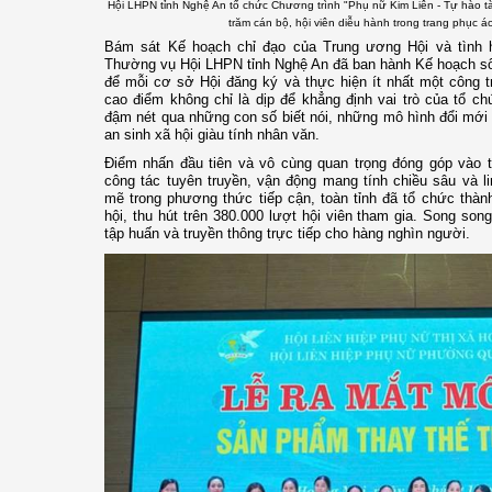
Hội LHPN tỉnh Nghệ An tổ chức Chương trình "Phụ nữ Kim Liên - Tự hào tà 
trăm cán bộ, hội viên diễu hành trong trang phục áo
Bám sát Kế hoạch chỉ đạo của Trung ương Hội và tình h
Thường vụ Hội LHPN tỉnh Nghệ An đã ban hành Kế hoạch s
để mỗi cơ sở Hội đăng ký và thực hiện ít nhất một công tr
cao điểm không chỉ là dịp để khẳng định vai trò của tổ c
đậm nét qua những con số biết nói, những mô hình đổi mới
an sinh xã hội giàu tính nhân văn.
Điểm nhấn đầu tiên và vô cùng quan trọng đóng góp vào t
công tác tuyên truyền, vận động mang tính chiều sâu và 
mẽ trong phương thức tiếp cận, toàn tỉnh đã tổ chức thàn
hội, thu hút trên 380.000 lượt hội viên tham gia. Song son
tập huấn và truyền thông trực tiếp cho hàng nghìn người.