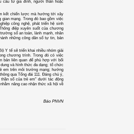
u cầu từ gia đình, người thân hoặc
m kết chiến lược mà hướng tới xây
ng gian mạng. Trong đó bao gồm việc
ghiệp công nghệ, phát triển hệ sinh
 Thông điệp xuyên suốt của chương
 trường số an toàn, lành mạnh, nhân
thành những công dân số tự tin, bản
ộ Y tế sẽ triển khai nhiều nhóm giải
ng chương trình. Trong đó có việc
n bản liên quan để phù hợp với bối
 dung và hình thức đa dạng; tổ chức
rẻ em trên môi trường mạng; hướng
thông qua Tổng đài 111. Đáng chú ý,
 thần số của trẻ em" dưới tác động
ố nhằm nâng cao nhận thức xã hội về
Báo PNVN