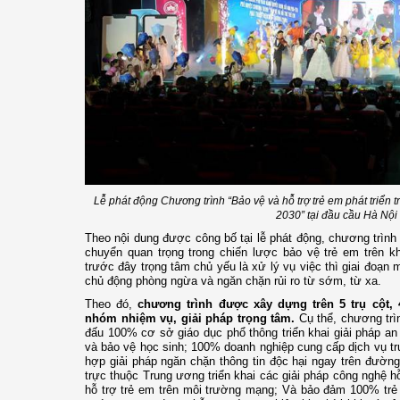
Lễ phát động Chương trình “Bảo vệ và hỗ trợ trẻ em phát triển 
2030” tại đầu cầu Hà Nội
Theo nội dung được công bố tại lễ phát động, chương trìn
chuyển quan trọng trong chiến lược bảo vệ trẻ em trên 
trước đây trọng tâm chủ yếu là xử lý vụ việc thì giai đo
chủ động phòng ngừa và ngăn chặn rủi ro từ sớm, từ xa.
Theo đó,
chương trình được xây dựng trên 5 trụ cột,
nhóm nhiệm vụ, giải pháp trọng tâm.
Cụ thể, chương trì
đấu 100% cơ sở giáo dục phổ thông triển khai giải pháp an
và bảo vệ học sinh; 100% doanh nghiệp cung cấp dịch vụ tru
hợp giải pháp ngăn chặn thông tin độc hại ngay trên đườn
trực thuộc Trung ương triển khai các giải pháp công nghệ h
hỗ trợ trẻ em trên môi trường mạng; Và bảo đảm 100% trẻ 