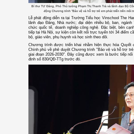
Bí thư TƯ Đảng, Phó Thủ tướng Phạm Thị Thanh Trà và lãnh đạo Bộ Côn
động Chương trình “Bảo vệ và hỗ trợ trẻ em phát triển trên môi
Lễ phát động diễn ra tại Trường Tiểu học Vinschool The H
lãnh đạo Đảng, Nhà nước; đại diện nhiều bộ, ban, ngành
chức quốc tế, doanh nghiệp công nghệ. Đặc biệt, bên cạn
tiếp tại Hà Nội, sự kiện còn kết nối trực tuyến tới 34 điểm 
bộ, giáo viên, phụ huynh và học sinh theo dõi.
Chương trình được triển khai nhằm hiện thực hóa Quyết
Chính phủ về phê duyệt Chương trình "Bảo vệ và hỗ trợ trẻ
giai đoạn 2026-2030". Đây cũng được xem là bước tiếp nối
định số 830/QĐ-TTg trước đó.