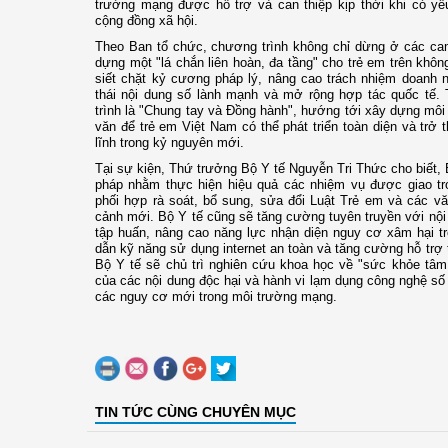
trường mạng được hỗ trợ và can thiệp kịp thời khi có yê
cộng đồng xã hội.
Theo Ban tổ chức, chương trình không chỉ dừng ở các ca
dựng một "lá chắn liên hoàn, đa tầng" cho trẻ em trên khô
siết chặt kỷ cương pháp lý, nâng cao trách nhiệm doanh n
thái nội dung số lành mạnh và mở rộng hợp tác quốc tế.
trình là "Chung tay và Đồng hành", hướng tới xây dựng môi
văn để trẻ em Việt Nam có thể phát triển toàn diện và trở 
lĩnh trong kỷ nguyên mới.
Tại sự kiện, Thứ trưởng Bộ Y tế Nguyễn Tri Thức cho biết, B
pháp nhằm thực hiện hiệu quả các nhiệm vụ được giao tro
phối hợp rà soát, bổ sung, sửa đổi Luật Trẻ em và các vă
cảnh mới. Bộ Y tế cũng sẽ tăng cường tuyên truyền với nội
tập huấn, nâng cao năng lực nhận diện nguy cơ xâm hại t
dẫn kỹ năng sử dụng internet an toàn và tăng cường hỗ trợ 
Bộ Y tế sẽ chủ trì nghiên cứu khoa học về "sức khỏe tâm
của các nội dung độc hại và hành vi lạm dụng công nghệ s
các nguy cơ mới trong môi trường mạng.
TIN TỨC CÙNG CHUYÊN MỤC