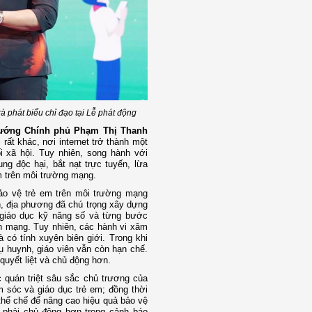
 phát biểu chỉ đạo tại Lễ phát động
 tướng Chính phủ Phạm Thị Thanh
 rất khác, nơi internet trở thành một
ối xã hội. Tuy nhiên, song hành với
ng độc hại, bắt nạt trực tuyến, lừa
m trên môi trường mạng.
ảo vệ trẻ em trên môi trường mạng
nh, địa phương đã chú trọng xây dựng
g, giáo dục kỹ năng số và từng bước
an mạng. Tuy nhiên, các hành vi xâm
à có tính xuyên biên giới. Trong khi
 huynh, giáo viên vẫn còn hạn chế.
 quyết liệt và chủ động hơn.
 quán triệt sâu sắc chủ trương của
 sóc và giáo dục trẻ em; đồng thời
thể chế để nâng cao hiệu quả bảo vệ
à phải chủ động hơn trong cảnh báo