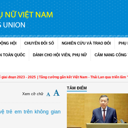
ĐỘNG HỘI
CHUYỂN ĐỔI SỐ
NGHIÊN CỨU VÀ TRAO ĐỔI
PHỤ 
N TOÀN QUỐC
DÀNH CHO HỘI VIÊN, PHỤ NỮ
CẨM NANG CÔNG 
đoạn 2023 - 2025
| Tăng cường gắn kết Việt Nam - Thái Lan qua triển lãm "Đan k
TÂM ĐIỂM
Xem cỡ chữ
vệ trẻ em trên không gian