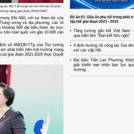
g an, Bộ Y tế cùng các em nhỏ tại Lễ phát
 trường mạng giai đoạn 2026-2030”.
Đề án 01: Dấu ấn phụ nữ trong phát tr
armony (Hà Nội), với sự tham dự của
tập thể giai đoạn 2023 - 2025
 Trung ương và địa phương, các tổ
h khoảng 600 đại biểu tham dự trực
Tăng cường gắn kết Việt Nam -
cầu trên toàn quốc với gần 10.000 cán
qua triển lãm "Đan kết hữu nghị"
 định số 468/QĐ-TTg của Thủ tướng
4 định hướng về công tác Gia đìn
 em phát triển trên môi trường mạng
với các cấp Hội
 của giai đoạn 2021-2025 theo Quyết
Đại biểu Trần Lan Phương: Khô
giải khiến nạn nhân bạo lực qua
trường...