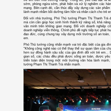
sớm, phòng ngừa sớm, phát hiện và xử lý nghiêm các hành
mạng. Bên cạnh đó, cần thúc đẩy xây dựng các sản phẩm vă
lành mạnh nhằm bồi dưỡng tâm hồn và nhân cách cho trẻ em
Đối với nhà trường, Phó Thủ tướng Phạm Thị Thanh Trà đề 
mà còn cần giúp học sinh hình thành kỹ năng số, khả năn
văn minh trên không gian mạng. Đối với doanh nghiệp c
doanh nghiệp viễn thông, Chính phủ đề nghị tiếp tục phát h
đạo đức, cùng chung tay xây dựng môi trường số an toàn, 
em.
Phó Thủ tướng cũng nhấn mạnh vai trò đặc biệt của gia đìn
"Không công nghệ nào có thể thay thế sự quan tâm của cha
hơn sự đồng hành sâu sắc của gia đình đối với trẻ em... 
gian số, các cháu đều phải được sống an toàn, được yêu 
triển toàn diện trong một môi trường văn hóa lành mạnh
tướng Phạm Thị Thanh Trà nhấn mạnh.