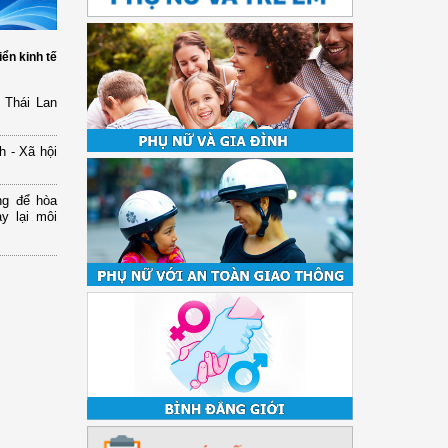
iển kinh tế
 Thái Lan
h - Xã hội
ng để hòa
y lại môi