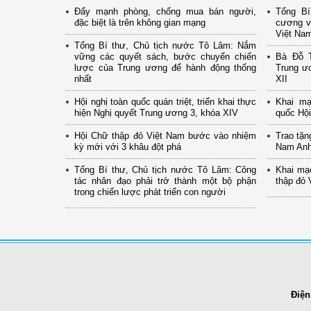
Đẩy mạnh phòng, chống mua bán người,
Tổng Bí
đặc biệt là trên không gian mạng
cương v
Việt Na
Tổng Bí thư, Chủ tịch nước Tô Lâm: Nắm
vững các quyết sách, bước chuyển chiến
Bà Đỗ T
lược của Trung ương để hành động thống
Trung ư
nhất
XII
Hội nghị toàn quốc quán triệt, triển khai thực
Khai mạ
hiện Nghị quyết Trung ương 3, khóa XIV
quốc Hội
Hội Chữ thập đỏ Việt Nam bước vào nhiệm
Trao tặn
kỳ mới với 3 khâu đột phá
Nam Anh
Tổng Bí thư, Chủ tịch nước Tô Lâm: Công
Khai mạc
tác nhân đạo phải trở thành một bộ phận
thập đỏ 
trong chiến lược phát triển con người
Điện