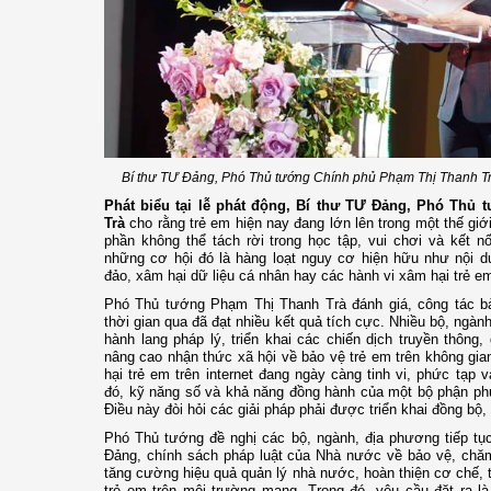
Bí thư TƯ Đảng, Phó Thủ tướng Chính phủ Phạm Thị Thanh Trà
Phát biểu tại lễ phát động, Bí thư TƯ Đảng, Phó Thủ
Trà
cho rằng trẻ em hiện nay đang lớn lên trong một thế giới
phần không thể tách rời trong học tập, vui chơi và kết n
những cơ hội đó là hàng loạt nguy cơ hiện hữu như nội du
đảo, xâm hại dữ liệu cá nhân hay các hành vi xâm hại trẻ e
Phó Thủ tướng Phạm Thị Thanh Trà đánh giá, công tác b
thời gian qua đã đạt nhiều kết quả tích cực. Nhiều bộ, ngà
hành lang pháp lý, triển khai các chiến dịch truyền thôn
nâng cao nhận thức xã hội về bảo vệ trẻ em trên không gi
hại trẻ em trên internet đang ngày càng tinh vi, phức tạp v
đó, kỹ năng số và khả năng đồng hành của một bộ phận phụ
Điều này đòi hỏi các giải pháp phải được triển khai đồng bộ,
Phó Thủ tướng đề nghị các bộ, ngành, địa phương tiếp tục
Đảng, chính sách pháp luật của Nhà nước về bảo vệ, chăm
tăng cường hiệu quả quản lý nhà nước, hoàn thiện cơ chế, 
trẻ em trên môi trường mạng. Trong đó, yêu cầu đặt ra l