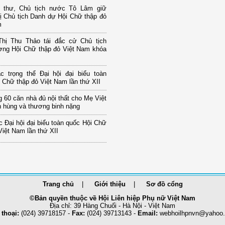
 thư, Chủ tịch nước Tô Lâm giữ
ị Chủ tịch Danh dự Hội Chữ thập đỏ
m
hị Thu Thảo tái đắc cử Chủ tịch
ơng Hội Chữ thập đỏ Việt Nam khóa
c trọng thể Đại hội đại biểu toàn
 Chữ thập đỏ Việt Nam lần thứ XII
g 60 căn nhà đủ nội thất cho Mẹ Việt
 hùng và thương binh nặng
 Đại hội đại biểu toàn quốc Hội Chữ
Việt Nam lần thứ XII
Trang chủ
Giới thiệu
Sơ đồ cổng
©Bản quyền thuộc về Hội Liên hiệp Phụ nữ Việt Nam
Địa chỉ: 39 Hàng Chuối - Hà Nội - Việt Nam
 thoại:
(024) 39718157 -
Fax:
(024) 39713143 -
Email:
webhoilhpnvn@yahoo