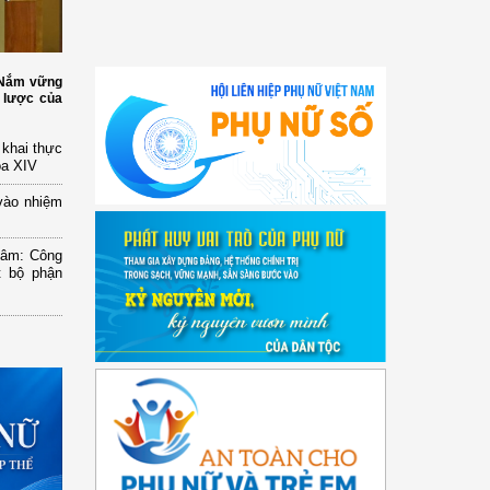
: Nắm vững
 lược của
n khai thực
óa XIV
vào nhiệm
Lâm: Công
t bộ phận