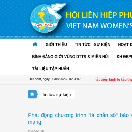
Truy cập nội dung luôn
GIỚI THIỆU
TIN TỨC - SỰ KIỆN
HOẠT 
BÌNH ĐẲNG GIỚI VÙNG DTTS & MIỀN NÚI
ĐH ĐBP
TÀI LIỆU TẬP HUẤN
Thứ năm, ngày 06/08/2026
,
16:51:08
Đề án 01: Dấu ấn phụ nữ trong phát triển kinh tế tập thể giai 
Tin tức sự kiện
Phát động chương trình "lá chắn số" bảo 
mạng
29/05/2026