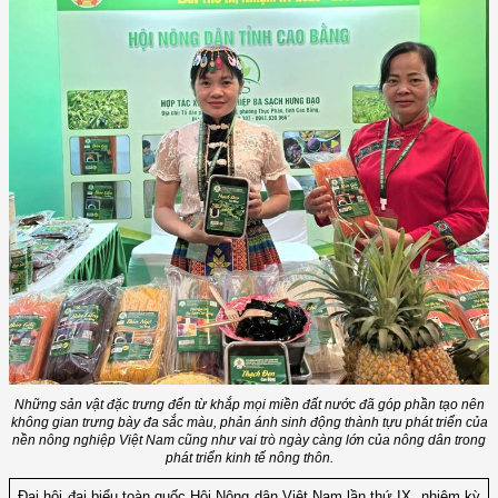
Những sản vật đặc trưng đến từ khắp mọi miền đất nước đã góp phần tạo nên
không gian trưng bày đa sắc màu, phản ánh sinh động thành tựu phát triển của
nền nông nghiệp Việt Nam cũng như vai trò ngày càng lớn của nông dân trong
phát triển kinh tế nông thôn.
Đại hội đại biểu toàn quốc Hội Nông dân Việt Nam lần thứ IX, nhiệm kỳ