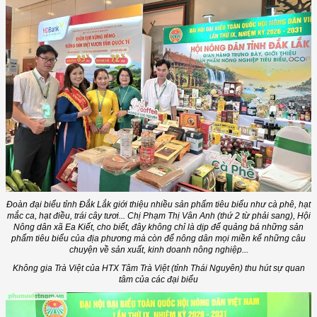
Đoàn đại biểu tỉnh Đắk Lắk giới thiệu nhiều sản phẩm tiêu biểu như cà phê, hạt
mắc ca, hạt điều, trái cây tươi... Chị Phạm Thị Vân Anh (thứ 2 từ phải sang), Hội
Nông dân xã Ea Kiết, cho biết, đây không chỉ là dịp để quảng bá những sản
phẩm tiêu biểu của địa phương mà còn để nông dân mọi miền kể những câu
chuyện về sản xuất, kinh doanh nông nghiệp...
Không gia Trà Việt của HTX Tâm Trà Việt (tỉnh Thái Nguyên) thu hút sự quan
tâm của các đại biểu