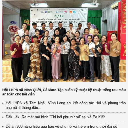
Hội LHPN xã Ninh Quới, Cà Mau: Tập huấn kỹ thuật kỹ thuật trồng rau màu
an toàn cho hội viên
Hội LHPN xã Tam Ngãi, Vĩnh Long sơ kết công tác Hội và phong trào
phụ nữ 6 tháng đầu...
(12/TB-HĐKH) V/v đăng ký, đề xuất nhiệm vụ Khoa học, công nghệ và
đổi mới ...
Đắk Lắk: Ra mắt mô hình “Chi hội phụ nữ số” tại xã Ea Kiết
(898/KH/ĐCT) Kế hoạch thực hiện Quyết định số 2415/QĐ-TTg ngày
Đề án 938 nâng hiệu quả bảo vệ phụ nữ và trẻ em trong thời đại số