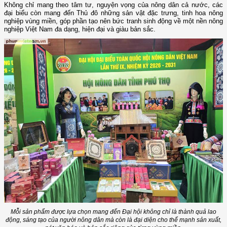
Không chỉ mang theo tâm tư, nguyện vọng của nông dân cả nước, các
đại biểu còn mang đến Thủ đô những sản vật đặc trưng, tinh hoa nông
nghiệp vùng miền, góp phần tạo nên bức tranh sinh động về một nền nông
nghiệp Việt Nam đa dạng, hiện đại và giàu bản sắc.
Mỗi sản phẩm được lựa chọn mang đến Đại hội không chỉ là thành quả lao
động, sáng tạo của người nông dân mà còn là đại diện cho thế mạnh sản xuất,