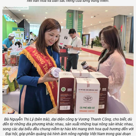
nét văn hóa và bản sắc riêng của từng vùng miền.
Bà Nguyễn Thị Lý (bên trái), đại diện công ty Vương Thanh Công, cho biết, dù
đến từ những địa phương khác nhau, sản xuất những loại nông sản khác nhau,
song các đại biểu đều chung niềm tự hào khi mang tinh hoa quê hương đến với
Đại hội, góp phần quảng bá hình ảnh nông nghiệp Việt Nam trong giai đoạn