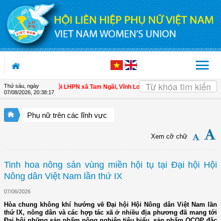
Truy cập nội dung luôn
Thứ sáu, ngày
 hội viên
| Hội LHPN xã Tam Ngãi, Vĩnh Long sơ kết công tác Hội và phong trà
07/08/2026
,
20:38:18
Phụ nữ trên các lĩnh vực
Xem cỡ chữ
Tinh hoa nông sản vùng miền hội tụ tại Đại hội Hội
Nông dân Việt Nam lần thứ IX
07/06/2026
Hòa chung không khí hướng về Đại hội Hội Nông dân Việt Nam lần
thứ IX, nông dân và các hợp tác xã ở nhiều địa phương đã mang tới
Đại hội những sản phẩm nông nghiệp tiêu biểu, sản phẩm OCOP đặc