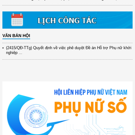
31/10/2025 ...
(417/QĐ-BNNMT) Quyết định phê duyệt Chương trình mục tiêu quốc gia
xây dựng ...
(891/KH-ĐCT) Kế hoạch thực hiện Nghị quyết số 72-NQ/TW ngày
9/9/2025 của Bộ ...
VĂN BẢN HỘI
(2415/QĐ-TTg) Quyết định về việc phê duyệt Đề án Hỗ trợ Phụ nữ khởi
nghiệp ...