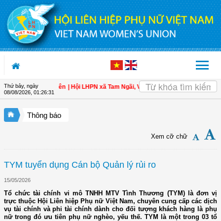
Truy cập nội dung luôn
Thứ bảy, ngày
n toàn cho hội viên
| Hội LHPN xã Tam Ngãi, Vĩnh Long sơ kết công tác Hội và
08/08/2026
,
01:26:32
Thông báo
Xem cỡ chữ
TYM tuyển dụng Cán bộ Quản lý rủi ro
15/05/2026
Tổ chức tài chính vi mô TNHH MTV Tình Thương (TYM) là đơn vị
trực thuộc Hội Liên hiệp Phụ nữ Việt Nam, chuyên cung cấp các dịch
vụ tài chính và phi tài chính dành cho đối tượng khách hàng là phụ
nữ trong đó ưu tiên phụ nữ nghèo, yếu thế. TYM là một trong 03 tổ