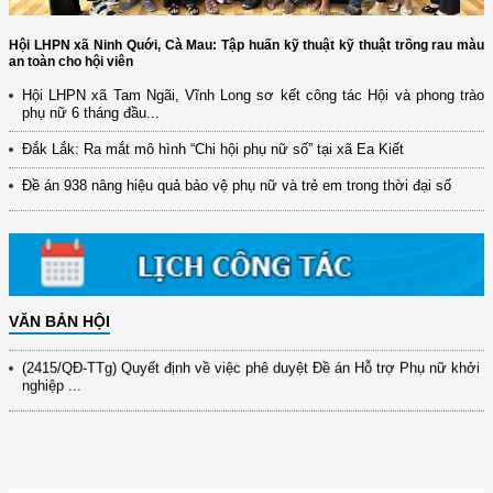
Hội LHPN xã Ninh Quới, Cà Mau: Tập huấn kỹ thuật kỹ thuật trồng rau màu
an toàn cho hội viên
Hội LHPN xã Tam Ngãi, Vĩnh Long sơ kết công tác Hội và phong trào
phụ nữ 6 tháng đầu...
(12/TB-HĐKH) V/v đăng ký, đề xuất nhiệm vụ Khoa học, công nghệ và
Đắk Lắk: Ra mắt mô hình “Chi hội phụ nữ số” tại xã Ea Kiết
đổi mới ...
Đề án 938 nâng hiệu quả bảo vệ phụ nữ và trẻ em trong thời đại số
(898/KH/ĐCT) Kế hoạch thực hiện Quyết định số 2415/QĐ-TTg ngày
31/10/2025 ...
(417/QĐ-BNNMT) Quyết định phê duyệt Chương trình mục tiêu quốc gia
xây dựng ...
(891/KH-ĐCT) Kế hoạch thực hiện Nghị quyết số 72-NQ/TW ngày
9/9/2025 của Bộ ...
VĂN BẢN HỘI
(2415/QĐ-TTg) Quyết định về việc phê duyệt Đề án Hỗ trợ Phụ nữ khởi
nghiệp ...