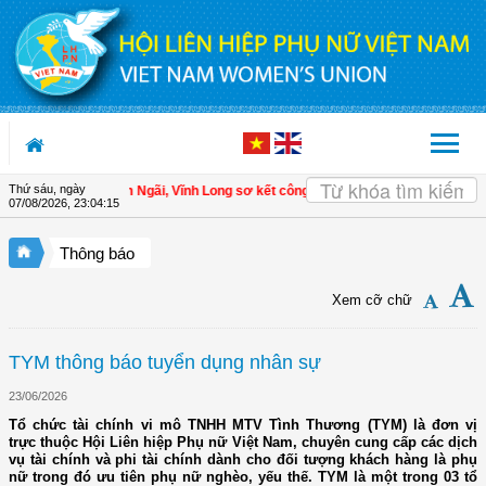
Truy cập nội dung luôn
Thứ sáu, ngày
 Hội LHPN xã Tam Ngãi, Vĩnh Long sơ kết công tác Hội và phong trào phụ nữ 6 
07/08/2026
,
23:04:16
Thông báo
Xem cỡ chữ
TYM thông báo tuyển dụng nhân sự
23/06/2026
Tổ chức tài chính vi mô TNHH MTV Tình Thương (TYM) là đơn vị
trực thuộc Hội Liên hiệp Phụ nữ Việt Nam, chuyên cung cấp các dịch
vụ tài chính và phi tài chính dành cho đối tượng khách hàng là phụ
nữ trong đó ưu tiên phụ nữ nghèo, yếu thế. TYM là một trong 03 tổ