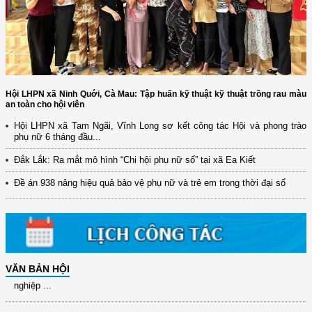
Hội LHPN xã Ninh Quới, Cà Mau: Tập huấn kỹ thuật kỹ thuật trồng rau màu
an toàn cho hội viên
Hội LHPN xã Tam Ngãi, Vĩnh Long sơ kết công tác Hội và phong trào
(12/TB-HĐKH) V/v đăng ký, đề xuất nhiệm vụ Khoa học, công nghệ và
phụ nữ 6 tháng đầu...
đổi mới ...
Đắk Lắk: Ra mắt mô hình “Chi hội phụ nữ số” tại xã Ea Kiết
(898/KH/ĐCT) Kế hoạch thực hiện Quyết định số 2415/QĐ-TTg ngày
31/10/2025 ...
Đề án 938 nâng hiệu quả bảo vệ phụ nữ và trẻ em trong thời đại số
(417/QĐ-BNNMT) Quyết định phê duyệt Chương trình mục tiêu quốc gia
xây dựng ...
(891/KH-ĐCT) Kế hoạch thực hiện Nghị quyết số 72-NQ/TW ngày
9/9/2025 của Bộ ...
(2415/QĐ-TTg) Quyết định về việc phê duyệt Đề án Hỗ trợ Phụ nữ khởi
VĂN BẢN HỘI
nghiệp ...