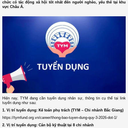
chức có tác động xã hội tốt nhất đến người nghèo, yếu thế tại khu
vực Châu Á.
Hiện nay, TYM đang cần tuyển dụng nhân sự, thông tin cụ thể tại link
tuyển dụng như sau:
1. Vị trí tuyển dụng: Kế toán phụ trách (TYM – Chi nhánh Bắc Giang)
https://tymfund.org.vn/career/thong-bao-tuyen-dung-quy-3-2026-dot-1/
2. Vị trí tuyển dụng: Cán bộ kỹ thuật tại 8 chi nhánh