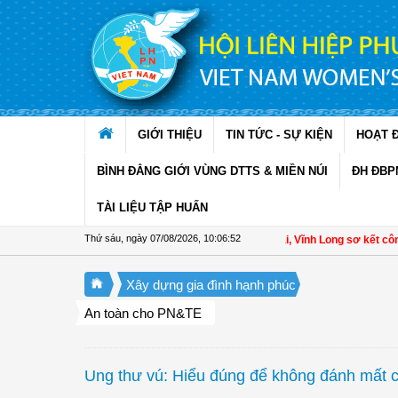
Truy cập nội dung luôn
GIỚI THIỆU
TIN TỨC - SỰ KIỆN
HOẠT 
BÌNH ĐẲNG GIỚI VÙNG DTTS & MIỀN NÚI
ĐH ĐBP
TÀI LIỆU TẬP HUẤN
Thứ sáu, ngày 07/08/2026
,
10:06:53
Hội LHPN xã Tam Ngãi, Vĩnh Long sơ kết công tá
Xây dựng gia đình hạnh phúc
An toàn cho PN&TE
Ung thư vú: Hiểu đúng để không đánh mất c