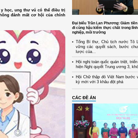
y học, ung thư vú có thể điều trị
không đánh mất cơ hội của chính
Đại biểu Trần Lan Phương: Giảm tiền
đi cùng hậu kiểm thực chất trong lĩn
nghiệp, môi trường
Tổng Bí thư, Chủ tịch nước Tô
vững các quyết sách, bước chu
lược của...
Hội nghị toàn quốc quán triệt, triể
hiện Nghị quyết Trung ương 3, kh
Hội Chữ thập đỏ Việt Nam bước 
kỳ mới với 3 khâu đột phá
CÁC ĐỀ ÁN