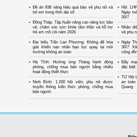
Đề án 938 nâng hiệu quả bảo vệ phụ nữ và
Hội LH
trẻ em trong thời đại số
Ngày to
30/7
Đồng Tháp: Tập huấn nâng cao năng lực bảo
vệ, chăm sóc sức khỏe tâm thần và hỗ trợ
Nhận di
trẻ em mồ côi năm 2026
vệ phụ n
Đại biểu Trần Lan Phương: Không để hòa
Ngày Th
giải khiến nạn nhân bạo lực quay lại môi
30/7: X
trường không an toàn
cộng đồ
Hà Tĩnh: Hưởng ứng Tháng hành động
Đẩy mạ
phòng, chống mua bán người bằng nhiều
đặc biệt
hoạt động thiết thực
TƯ Hội 
Ninh Bình: 1.200 hội viên, phụ nữ được
an toàn
truyền thông kiến thức phòng, chống mua
Quang
bán người
Điện