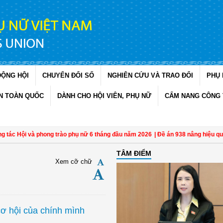
ĐỘNG HỘI
CHUYỂN ĐỔI SỐ
NGHIÊN CỨU VÀ TRAO ĐỔI
PHỤ 
N TOÀN QUỐC
DÀNH CHO HỘI VIÊN, PHỤ NỮ
CẨM NANG CÔNG 
c Hội và phong trào phụ nữ 6 tháng đầu năm 2026
| Đề án 938 nâng hiệu quả bảo
TÂM ĐIỂM
Xem cỡ chữ
ơ hội của chính mình