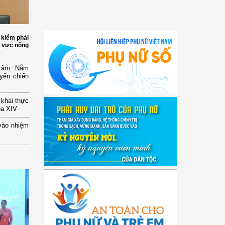
 kiểm phải
h vực nông
 Lâm: Nắm
yển chiến
n khai thực
óa XIV
vào nhiệm