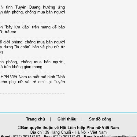
PN tỉnh Tuyên Quang hưởng ứng
àn dân phòng, chống mua bán người
ện "bẫy lừa đảo" trên mạng để bảo
ữ, trẻ em
ế giới phòng, chống mua bán người
ây dựng "lá chắn" bảo vệ phụ nữ từ
ng
nh phòng, chống mua bán người,
 là trên không gian mạng
LHPN Việt Nam ra mắt mô hình "Nhà
 cho phụ nữ và trẻ em" tại Tuyên
Trang chủ
Giới thiệu
Sơ đồ cổng
©Bản quyền thuộc về Hội Liên hiệp Phụ nữ Việt Nam
Địa chỉ: 39 Hàng Chuối - Hà Nội - Việt Nam
 thoại:
(024) 39718157 -
Fax:
(024) 39713143 -
Email:
webhoilhpnvn@yahoo