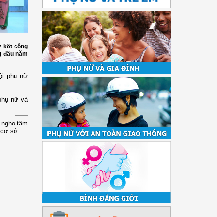
ơ kết công
ng đầu năm
ội phụ nữ
phụ nữ và
 nghe tâm
 cơ sở