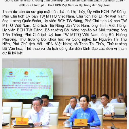
chứng kiến lễ ký kết chương trình phối hợp bảo đảm an toàn thực phẩm giai đoạn 2026 -
2030 của Chính phủ, Hội LHPN Việt Nam và Hội Nông dân Việt Nam
Tham dự còn có sự góp mặt của: bà Lê Thị Thủy, Ủy viên BCH TW Đảng,
Phó Chủ tịch Ủy ban TW MTTQ Việt Nam, Chủ tịch Hội LHPN Việt Nam;
ông Lương Quốc Đoàn, Ủy viên BCH TW Đảng, Phó Chủ tịch Uỷ ban TW
MTTQ Việt Nam, Chủ tịch Hội Nông dân Việt Nam; ông Trịnh Việt Hùng,
Ủy viên BCH TW Đảng, Bộ trưởng Bộ Nông nghiệp và Môi trường; ông
Trần Thắng, Phó Chủ tịch Uỷ ban TW MTTQ Việt Nam; ông Bùi Hoàng
Phương, Thứ trưởng Bộ Khoa học và Công nghệ; bà Nguyễn Thị Thu
Hiền, Phó Chủ tịch Hội LHPN Việt Nam; bà Trịnh Thị Thủy, Thứ trưởng
Bộ Văn hoá, Thể thao và Du lịch cùng đại diện lãnh đạo các đơn vị tham
dự lễ ký kết.