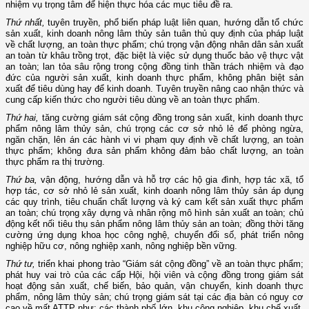
nhiệm vụ trọng tâm để hiện thực hóa các mục tiêu đề ra.
Thứ nhất,
tuyên truyền, phổ biến pháp luật liên quan, hướng dẫn tổ chức
sản xuất, kinh doanh nông lâm thủy sản tuân thủ quy định của pháp luật
về chất lượng, an toàn thực phẩm; chú trọng vận động nhân dân sản xuất
an toàn từ khâu trồng trọt, đặc biệt là việc sử dụng thuốc bảo vệ thực vật
an toàn; lan tỏa sâu rộng trong cộng đồng tinh thần trách nhiệm và đạo
đức của người sản xuất, kinh doanh thực phẩm, không phân biệt sản
xuất để tiêu dùng hay để kinh doanh. Tuyên truyền nâng cao nhận thức và
cung cấp kiến thức cho người tiêu dùng về an toàn thực phẩm.
Thứ hai,
tăng cường giám sát cộng đồng trong sản xuất, kinh doanh thực
phẩm nông lâm thủy sản, chú trọng các cơ sở nhỏ lẻ để phòng ngừa,
ngăn chặn, lên án các hành vi vi phạm quy định về chất lượng, an toàn
thực phẩm; không đưa sản phẩm không đảm bảo chất lượng, an toàn
thực phẩm ra thị trường.
Thứ ba,
vận động, hướng dẫn và hỗ trợ các hộ gia đình, hợp tác xã, tổ
hợp tác, cơ sở nhỏ lẻ sản xuất, kinh doanh nông lâm thủy sản áp dụng
các quy trình, tiêu chuẩn chất lượng và ký cam kết sản xuất thực phẩm
an toàn; chú trọng xây dựng và nhân rộng mô hình sản xuất an toàn; chủ
động kết nối tiêu thụ sản phẩm nông lâm thủy sản an toàn; đồng thời tăng
cường ứng dụng khoa học công nghệ, chuyển đổi số, phát triển nông
nghiệp hữu cơ, nông nghiệp xanh, nông nghiệp bền vững.
Thứ tư,
triển khai phong trào “Giám sát cộng đồng” về an toàn thực phẩm;
phát huy vai trò của các cấp Hội, hội viên và cộng đồng trong giám sát
hoạt động sản xuất, chế biến, bảo quản, vận chuyển, kinh doanh thực
phẩm, nông lâm thủy sản; chú trọng giám sát tại các địa bàn có nguy cơ
cao về mất ATTP như: các thành phố lớn, khu công nghiệp, khu chế xuất,