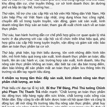
khu đông dân cư, chợ truyền thống, cơ sở kinh doanh thức ăn đường
phố và bếp ăn tập thể, trường học…
Thứ năm,
hỗ trợ cho các cấp Hội và hội viên Hội Nông dân Việt Nam, Hội
Liên hiệp Phụ nữ Việt Nam cập nhật, ứng dụng khoa học công nghệ,
chuyển đổi số trong tuyên truyền, vận động, giám sát sản xuất, kinh
doanh nông lâm thủy sản an toàn; tham gia đề xuất chính sách về an toàn
thực phẩm.
Thứ sáu,
ban hành hướng dẫn cơ chế phối hợp giữa cơ quan quản lý nhà
nước ở địa phương với các cấp hội và tổ chức triển khai hiệu quả, phù
hợp giữa các cấp Hội trong tuyên truyền, vận động và giám sát việc bảo
đảm an toàn thực phẩm tại cơ sở.
Thứ bảy,
phát hiện, kịp thời biểu dương, tôn vinh những điển hình tiên
tiến, mô hình hiệu quả trong sản xuất, kinh doanh thực phẩm an toàn; đấu
tranh, lên án các hành vi, các trường hợp sản xuất, kinh doanh, tiêu thụ
nông sản thực phẩm không an toàn, đặc biệt tại các địa bàn trọng điểm,
đảm bảo không để sản phẩm mất an toàn thực phẩm lưu thông trên thị
trường và đến tay người tiêu dùng.
4 nhiệm vụ trọng tâm thúc đẩy sản xuất, kinh doanh nông sản thực
phẩm chất lượng, an toàn
Phát biểu chỉ đạo tại lễ ký kết,
Bí thư TW Đảng, Phó Thủ tướng Chính
phủ Phạm Thị Thanh Trà
nhấn mạnh: "Chất lượng an toàn thực phẩm
tác động trực tiếp hàng ngày đến sức khỏe, chất lượng cuộc sống của
Nhân dân. Đây cũng là vấn đề luôn được toàn xã hội quan tâm và cũng là
động lực để mở rộng thị trường tiêu thụ nông sản thực phẩm, phát huy