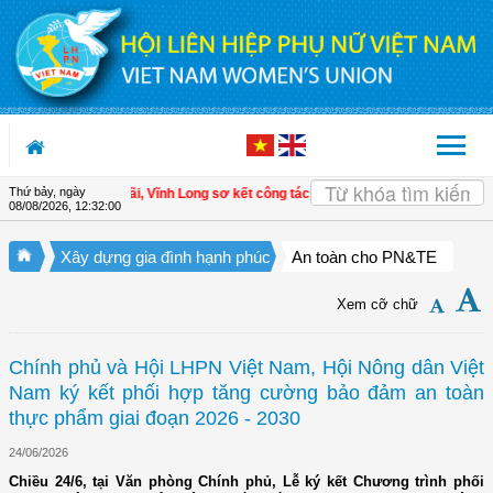
Truy cập nội dung luôn
Thứ bảy, ngày
xã Tam Ngãi, Vĩnh Long sơ kết công tác Hội và phong trào phụ nữ 6 tháng đầu 
08/08/2026
,
12:32:02
Xây dựng gia đình hạnh phúc
An toàn cho PN&TE
Xem cỡ chữ
Chính phủ và Hội LHPN Việt Nam, Hội Nông dân Việt
Nam ký kết phối hợp tăng cường bảo đảm an toàn
thực phẩm giai đoạn 2026 - 2030
24/06/2026
Chiều 24/6, tại Văn phòng Chính phủ, Lễ ký kết Chương trình phối