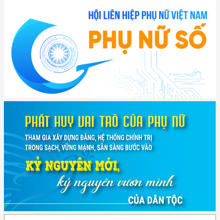
(898/KH/ĐCT) Kế hoạch thực hiện Quyết định số 2415/QĐ-TTg ngày
31/10/2025 ...
(417/QĐ-BNNMT) Quyết định phê duyệt Chương trình mục tiêu quốc gia
xây dựng ...
(891/KH-ĐCT) Kế hoạch thực hiện Nghị quyết số 72-NQ/TW ngày
9/9/2025 của Bộ ...
(2415/QĐ-TTg) Quyết định về việc phê duyệt Đề án Hỗ trợ Phụ nữ khởi
nghiệp ...