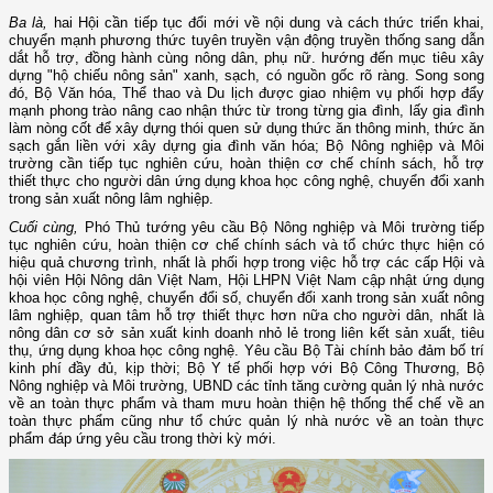
Ba là,
hai Hội cần tiếp tục đổi mới về nội dung và cách thức triển khai,
chuyển mạnh phương thức tuyên truyền vận động truyền thống sang dẫn
dắt hỗ trợ, đồng hành cùng nông dân, phụ nữ. hướng đến mục tiêu xây
dựng "hộ chiếu nông sản" xanh, sạch, có nguồn gốc rõ ràng. Song song
đó, Bộ Văn hóa, Thể thao và Du lịch được giao nhiệm vụ phối hợp đẩy
mạnh phong trào nâng cao nhận thức từ trong từng gia đình, lấy gia đình
làm nòng cốt để xây dựng thói quen sử dụng thức ăn thông minh, thức ăn
sạch gắn liền với xây dựng gia đình văn hóa; Bộ Nông nghiệp và Môi
trường cần tiếp tục nghiên cứu, hoàn thiện cơ chế chính sách, hỗ trợ
thiết thực cho người dân ứng dụng khoa học công nghệ, chuyển đổi xanh
trong sản xuất nông lâm nghiệp.
Cuối cùng,
Phó Thủ tướng yêu cầu Bộ Nông nghiệp và Môi trường tiếp
tục nghiên cứu, hoàn thiện cơ chế chính sách và tổ chức thực hiện có
hiệu quả chương trình, nhất là phối hợp trong việc hỗ trợ các cấp Hội và
hội viên Hội Nông dân Việt Nam, Hội LHPN Việt Nam cập nhật ứng dụng
khoa học công nghệ, chuyển đổi số, chuyển đổi xanh trong sản xuất nông
lâm nghiệp, quan tâm hỗ trợ thiết thực hơn nữa cho người dân, nhất là
nông dân cơ sở sản xuất kinh doanh nhỏ lẻ trong liên kết sản xuất, tiêu
thụ, ứng dụng khoa học công nghệ. Yêu cầu Bộ Tài chính bảo đảm bố trí
kinh phí đầy đủ, kịp thời; Bộ Y tế phối hợp với Bộ Công Thương, Bộ
Nông nghiệp và Môi trường, UBND các tỉnh tăng cường quản lý nhà nước
về an toàn thực phẩm và tham mưu hoàn thiện hệ thống thể chế về an
toàn thực phẩm cũng như tổ chức quản lý nhà nước về an toàn thực
phẩm đáp ứng yêu cầu trong thời kỳ mới.