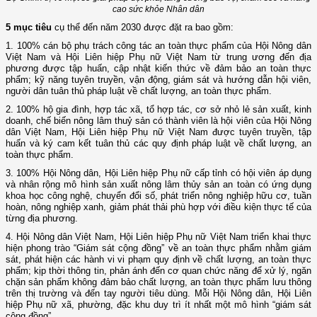
cao sức khỏe Nhân dân
5 mục tiêu
cụ thể đến năm 2030 được đặt ra bao gồm:
1. 100% cán bộ phụ trách công tác an toàn thực phẩm của Hội Nông dân
Việt Nam và Hội Liên hiệp Phụ nữ Việt Nam từ trung ương đến địa
phương được tập huấn, cập nhật kiến thức về đảm bảo an toàn thực
phẩm; kỹ năng tuyên truyền, vận động, giám sát và hướng dẫn hội viên,
người dân tuân thủ pháp luật về chất lượng, an toàn thực phẩm.
2. 100% hộ gia đình, hợp tác xã, tổ hợp tác, cơ sở nhỏ lẻ sản xuất, kinh
doanh, chế biến nông lâm thuỷ sản có thành viên là hội viên của Hội Nông
dân Việt Nam, Hội Liên hiệp Phụ nữ Việt Nam được tuyên truyền, tập
huấn và ký cam kết tuân thủ các quy định pháp luật về chất lượng, an
toàn thực phẩm.
3. 100% Hội Nông dân, Hội Liên hiệp Phụ nữ cấp tỉnh có hội viên áp dụng
và nhân rộng mô hình sản xuất nông lâm thủy sản an toàn có ứng dụng
khoa học công nghệ, chuyển đổi số, phát triển nông nghiệp hữu cơ, tuần
hoàn, nông nghiệp xanh, giảm phát thải phù hợp với điều kiện thực tế của
từng địa phương.
4. Hội Nông dân Việt Nam, Hội Liên hiệp Phụ nữ Việt Nam triển khai thực
hiện phong trào “Giám sát cộng đồng” về an toàn thực phẩm nhằm giám
sát, phát hiện các hành vi vi phạm quy định về chất lượng, an toàn thực
phẩm; kịp thời thông tin, phản ánh đến cơ quan chức năng để xử lý, ngăn
chặn sản phẩm không đảm bảo chất lượng, an toàn thực phẩm lưu thông
trên thị trường và đến tay người tiêu dùng. Mỗi Hội Nông dân, Hội Liên
hiệp Phụ nữ xã, phường, đặc khu duy trì ít nhất một mô hình “giám sát
cộng đồng”.