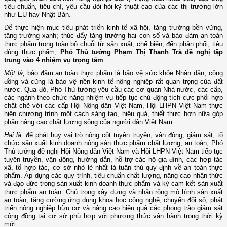
tiêu chuẩn, tiêu chí, yêu cầu đòi hỏi kỹ thuật cao của các thị trường lớn
như EU hay Nhật Bản.
Để thực hiện mục tiêu phát triển kinh tế xã hội, tăng trưởng bền vững,
tăng trưởng xanh; thúc đẩy tăng trưởng hai con số và bảo đảm an toàn
thực phẩm trong toàn bộ chuỗi từ sản xuất, chế biến, đến phân phối, tiêu
dùng thực phẩm,
Phó Thủ tướng Phạm Thị Thanh Trà đề nghị tập
trung vào 4 nhiệm vụ trọng tâm
:
Một là,
bảo đảm an toàn thực phẩm là bảo vệ sức khỏe Nhân dân, cộng
đồng và cũng là bảo vệ nền kinh tế nông nghiệp rất quan trọng của đất
nước. Qua đó, Phó Thủ tướng yêu cầu các cơ quan Nhà nước, các cấp,
các ngành theo chức năng nhiệm vụ tiếp tục chủ động tích cực phối hợp
chặt chẽ với các cấp Hội Nông dân Việt Nam, Hội LHPN Việt Nam thực
hiện chương trình một cách sáng tạo, hiệu quả, thiết thực hơn nữa góp
phần nâng cao chất lượng sống của người dân Việt Nam.
Hai là,
để phát huy vai trò nòng cốt tuyên truyền, vận động, giám sát, tổ
chức sản xuất kinh doanh nông sản thực phẩm chất lượng, an toàn, Phó
Thủ tướng đề nghị Hội Nông dân Việt Nam và Hội LHPN Việt Nam tiếp tục
tuyên truyền, vận động, hướng dẫn, hỗ trợ các hộ gia đình, các hợp tác
xã, tổ hợp tác, cơ sở nhỏ lẻ nhất là tuân thủ quy định về an toàn thực
phẩm. Áp dụng các quy trình, tiêu chuẩn chất lượng, nâng cao nhận thức
và đạo đức trong sản xuất kinh doanh thực phẩm và ký cam kết sản xuất
thực phẩm an toàn. Chú trọng xây dựng và nhân rộng mô hình sản xuất
an toàn; tăng cường ứng dụng khoa học công nghệ, chuyển đổi số, phát
triển nông nghiệp hữu cơ và nâng cao hiệu quả các phong trào giám sát
cộng đồng tại cơ sở phù hợp với phương thức vận hành trong thời kỳ
mới.