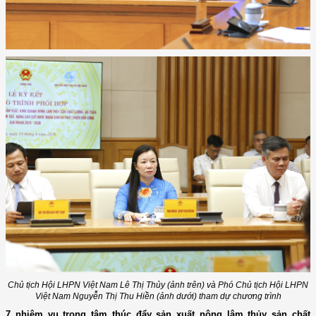
Chủ tịch Hội LHPN Việt Nam Lê Thị Thủy (ảnh trên) và Phó Chủ tịch Hội LHPN
Việt Nam Nguyễn Thị Thu Hiền (ảnh dưới) tham dự chương trình
7 nhiệm vụ trọng tâm thúc đẩy sản xuất nông lâm thủy sản chất