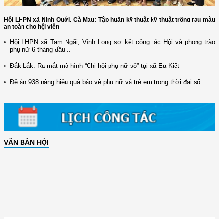
Hội LHPN xã Ninh Quới, Cà Mau: Tập huấn kỹ thuật kỹ thuật trồng rau màu
an toàn cho hội viên
Hội LHPN xã Tam Ngãi, Vĩnh Long sơ kết công tác Hội và phong trào
phụ nữ 6 tháng đầu...
Đắk Lắk: Ra mắt mô hình “Chi hội phụ nữ số” tại xã Ea Kiết
Đề án 938 nâng hiệu quả bảo vệ phụ nữ và trẻ em trong thời đại số
VĂN BẢN HỘI
(12/TB-HĐKH) V/v đăng ký, đề xuất nhiệm vụ Khoa học, công nghệ và
đổi mới ...