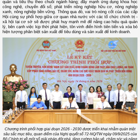
quản và tiêu thụ theo chuỗi ngành hàng; đẩy mạnh ứng dụng khoa học
công nghệ, chuyển đổi số; phát triển nông nghiệp hữu cơ, nông nghiệp
xanh, nông nghiệp bền vững. Thông qua đó, vai trò nòng cốt của các cấp
Hội cùng sự phối hợp giữa cơ quan nhà nước với các tổ chức chính trị -
xã hội tại cơ sở sẽ được phát huy mạnh mẽ để nâng cao hiệu quả quản
lý, bên cạnh việc kịp thời phát hiện, tôn vinh điển hình tiên tiến và xóa bỏ
hiện tượng phân biệt sản xuất để tiêu dùng và sản xuất để kinh doanh.
Chương trình phối hợp giai đoạn 2026 - 2030 được triển khai nhằm quán triệt
sâu sắc mục tiêu, quan điểm của Nghị quyết số 72-NQ/TW ngày 09/9/2025 của
Bộ Chính trị về một số giải pháp đột phá, tăng cường bảo vệ, chăm sóc và nâng