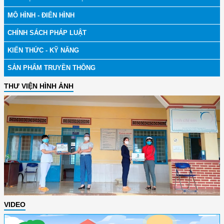
MÔ HÌNH - ĐIỂN HÌNH
CHÍNH SÁCH PHÁP LUẬT
KIẾN THỨC - KỸ NĂNG
SẢN PHẨM TRUYỀN THÔNG
THƯ VIỆN HÌNH ẢNH
VIDEO