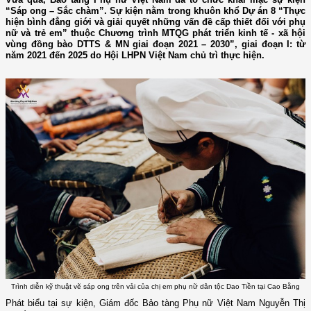
“Sáp ong – Sắc chàm”. Sự kiện nằm trong khuôn khổ Dự án 8 “Thực
hiện bình đẳng giới và giải quyết những vấn đề cấp thiết đối với phụ
nữ và trẻ em” thuộc Chương trình MTQG phát triển kinh tế - xã hội
vùng đồng bào DTTS & MN giai đoạn 2021 – 2030”, giai đoạn I: từ
năm 2021 đến 2025 do Hội LHPN Việt Nam chủ trì thực hiện.
Trình diễn kỹ thuật vẽ sáp ong trên vải của chị em phụ nữ dân tộc Dao Tiền tại Cao Bằng
Phát biểu tại sự kiện, Giám đốc Bảo tàng Phụ nữ Việt Nam Nguyễn Thị