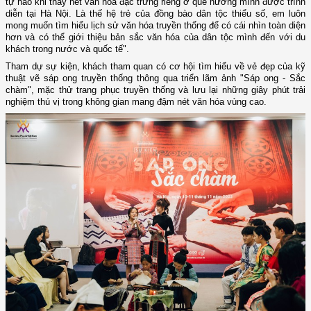
tự hào khi thấy nét văn hóa đặc trưng riêng ở quê hương mình được trình
diễn tại Hà Nội. Là thế hệ trẻ của
đồng bào
dân tộc thiểu số, em luôn
mong muốn tìm hiểu lịch sử văn hóa truyền thống để có cái nhìn toàn diện
hơn
và
có thể giới thiệu bản sắc văn hóa của dân tộc mình đến với du
khách trong nước và quốc tế".
Tham dự sự kiện,
khách tham quan
có cơ hội tìm hiểu về vẻ đẹp của kỹ
thuật vẽ sáp ong truyền thống thông qua triển lãm ảnh "Sáp ong - Sắc
chàm", mặc thử trang phục truyền thống và lưu lại những giây phút trải
nghiệm thú vị trong không gian mang đậm nét văn hóa vùng cao.