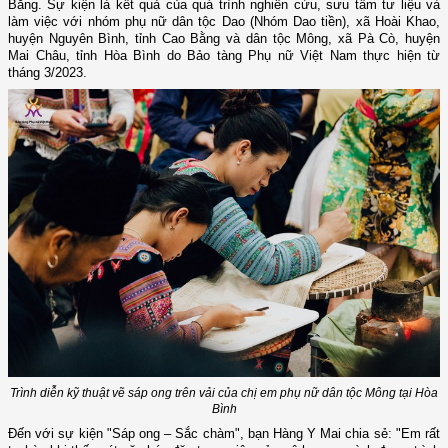
Bằng. Sự kiện là kết quả của quá trình nghiên cứu, sưu tầm tư liệu và
làm việc với nhóm phụ nữ dân tộc Dao (Nhóm Dao tiền)
,
xã Hoài Khao,
huyện Nguyên Bình, tỉnh Cao Bằng và dân tộc Mông
,
xã Pà Cò, huyện
Mai Châu, tỉnh Hòa Bình do Bảo tàng Phụ nữ Việt Nam thực hiện từ
tháng 3/2023.
Trình diễn kỹ thuật vẽ sáp ong trên vải của chị em phụ nữ dân tộc
Mông tại Hòa
Bình
Đến với sự kiện "Sáp ong – Sắc chàm", bạn Hàng Y Mai chia sẻ: "Em rất