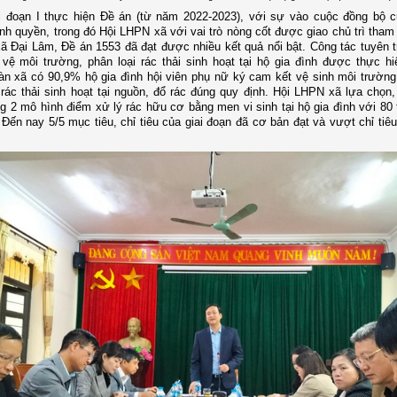
ai đoạn I thực hiện Đề án (từ năm 2022-2023), với sự vào cuộc đồng bộ 
nh quyền, trong đó Hội LHPN xã với vai trò nòng cốt được giao chủ trì tha
 xã Đại Lâm, Đề án 1553 đã đạt được nhiều kết quả nổi bật. Công tác tuyên t
vệ môi trường, phân loại rác thải sinh hoạt tại hộ gia đình được thực h
àn xã có 90,9% hộ gia đình hội viên phụ nữ ký cam kết vệ sinh môi trường
 rác thải sinh hoạt tại nguồn, đổ rác đúng quy định. Hội LHPN xã lựa chọn
g 2 mô hình điểm xử lý rác hữu cơ bằng men vi sinh tại hộ gia đình với 80 
 Đến nay 5/5 mục tiêu, chỉ tiêu của giai đoạn đã cơ bản đạt và vượt chỉ tiê