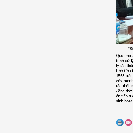
Phó
Qua trao 
trình xử 
lý rác th
Phó Chủ t
1553 trên
đẩy mạnh 
rác thải 
đồng thời
án tiếp t
sinh hoạt 