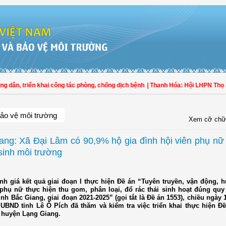
, triển khai công tác phòng, chống dịch bệnh
| Thanh Hóa: Hội LHPN Thọ Xuân 
ảo vệ môi trường
Xem cỡ chữ
ang: Xã Đại Lâm có 90,9% hộ gia đình hội viên phụ nữ
 sinh môi trường
h giá kết quả giai đoạn I thực hiện Đề án “Tuyên truyền, vận động, 
 phụ nữ thực hiện thu gom, phân loại, đổ rác thải sinh hoạt đúng quy
ỉnh Bắc Giang, giai đoạn 2021-2025” (gọi tắt là Đề án 1553), chiều ngày 
 UBND tỉnh Lê Ô Pích đã thăm và kiểm tra việc triển khai thực hiện Đề
 huyện Lạng Giang.