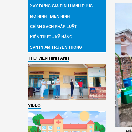
XÂY DỰNG GIA ĐÌNH HẠNH PHÚC
MÔ HÌNH - ĐIỂN HÌNH
CHÍNH SÁCH PHÁP LUẬT
KIẾN THỨC - KỸ NĂNG
SẢN PHẨM TRUYỀN THÔNG
THƯ VIỆN HÌNH ẢNH
VIDEO
Đoàn