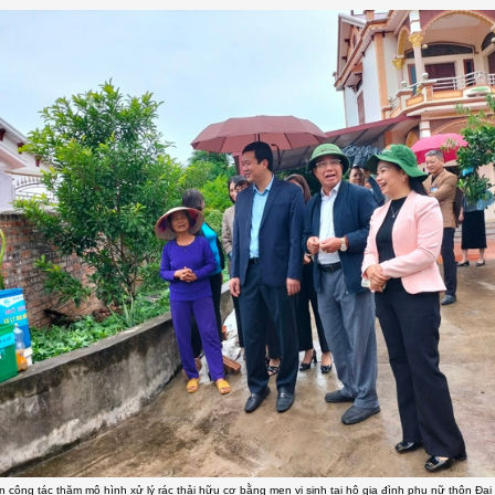
 công tác thăm mô hình xử lý rác thải hữu cơ bằng men vi sinh tại hộ gia đình phụ nữ thôn Đại