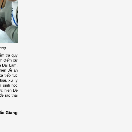
iang
ểm tra quy
ình điểm xử
xã Đại Lâm,
hiện Đề án
ã tiếp tục
oại, xử lý
m sinh học
ực hiện Đề
đề rác thải
ắc Giang