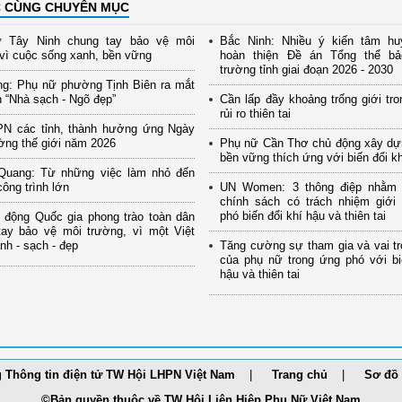
C CÙNG CHUYÊN MỤC
 Tây Ninh chung tay bảo vệ môi
Bắc Ninh: Nhiều ý kiến tâm hu
vì cuộc sống xanh, bền vững
hoàn thiện Đề án Tổng thể b
trường tỉnh giai đoạn 2026 - 2030
ng: Phụ nữ phường Tịnh Biên ra mắt
 “Nhà sạch - Ngõ đẹp”
Cần lấp đầy khoảng trống giới tro
rủi ro thiên tai
PN các tỉnh, thành hưởng ứng Ngày
ờng thế giới năm 2026
Phụ nữ Cần Thơ chủ động xây dự
bền vững thích ứng với biến đổi k
Quang: Từ những việc làm nhỏ đến
ông trình lớn
UN Women: 3 thông điệp nhằm
chính sách có trách nhiệm giới
phó biến đổi khí hậu và thiên tai
 động Quốc gia phong trào toàn dân
tay bảo vệ môi trường, vì một Việt
h - sạch - đẹp
Tăng cường sự tham gia và vai tr
của phụ nữ trong ứng phó với bi
hậu và thiên tai
 Thông tin điện tử TW Hội LHPN Việt Nam
Trang chủ
Sơ đồ 
©Bản quyền thuộc về TW Hội Liên Hiệp Phụ Nữ Việt Nam