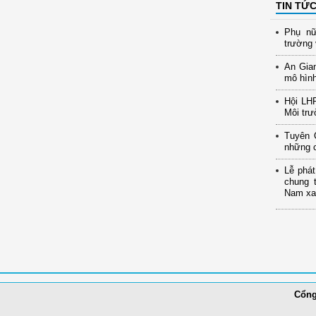
TIN TỨ
Phụ nữ
trường 
An Gia
mô hình
Hội LH
Môi trư
Tuyên 
những c
Lễ phát
chung 
Nam xan
Cổng