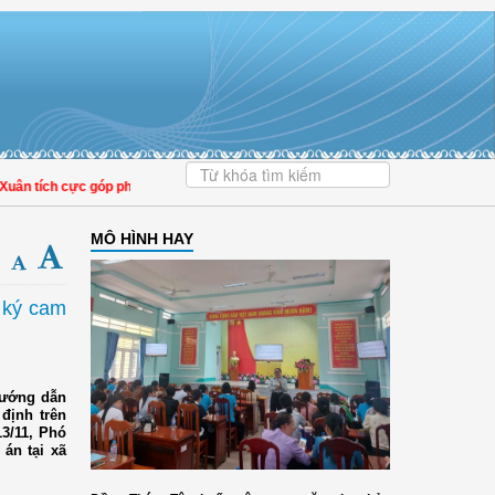
tích cực góp phần nâng cao tỷ lệ người dân tham gia bảo hiểm y tế
MÔ HÌNH HAY
 ký cam
hướng dẫn
 định trên
13/11, Phó
 án tại xã