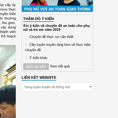
của cấp ủy
m mưu thực
ruyền kiến
iện thường
THĂM DÒ Ý KIẾN
, thu gom,
Xin ý kiến về chuyên đề an toàn cho phụ
, xây dựng
nữ và trẻ em năm 2019
thành viên
u Kế hoạch
Chuyên đề thực sự cần thiết
Cần tuyên truyền rộng hơn về thực hiện
chuyên đề
Ý kiến khác
Xem kết quả
BIỂU QUYẾT
LIÊN KẾT WEBSITE