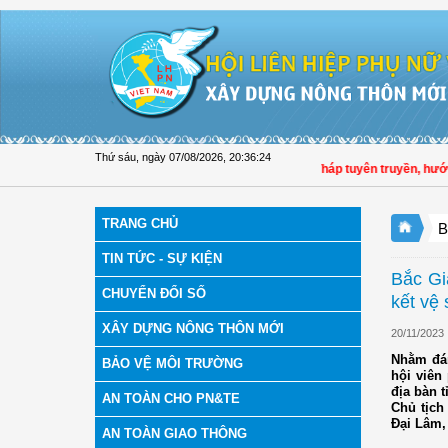
Truy cập nội dung luôn
Thứ sáu, ngày 07/08/2026
,
20:36:25
Hội LHPN tỉnh Đồng Tháp tuyên truyền, hướng dẫn
TRANG CHỦ
B
TIN TỨC - SỰ KIỆN
Bắc Gi
CHUYỂN ĐỔI SỐ
kết vệ
XÂY DỰNG NÔNG THÔN MỚI
20/11/2023
Nhằm đán
BẢO VỆ MÔI TRƯỜNG
hội viên
địa bàn t
AN TOÀN CHO PN&TE
Chủ tịch
Đại Lâm,
AN TOÀN GIAO THÔNG