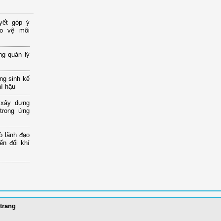
yết góp ý
ảo vệ môi
ng quản lý
ng sinh kế
hí hậu
 xây dựng
 trong ứng
ò lãnh đạo
ến đổi khí
trang