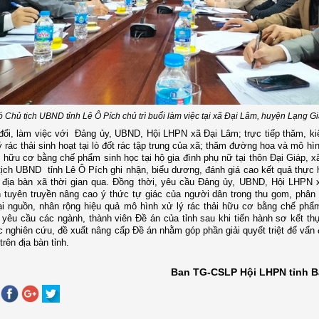
 Chủ tịch UBND tỉnh Lê Ô Pích chủ trì buổi làm việc tại xã Đại Lâm, huyện Lạng G
đổi, làm việc với Đảng ủy, UBND, Hội LHPN xã Đại Lâm; trực tiếp thăm, ki
lý rác thải sinh hoạt tại lò đốt rác tập trung của xã; thăm đường hoa và mô h
ải hữu cơ bằng chế phẩm sinh học tại hộ gia đình phụ nữ tại thôn Đại Giáp, 
ịch UBND tỉnh Lê Ô Pích ghi nhận, biểu dương, đánh giá cao kết quả thực 
 địa bàn xã thời gian qua. Đồng thời, yêu cầu Đảng ủy, UBND, Hội LHPN x
tuyên truyền nâng cao ý thức tự giác của người dân trong thu gom, phân l
tại nguồn, nhân rộng hiệu quả mô hình xử lý rác thải hữu cơ bằng chế phẩ
 yêu cầu các ngành, thành viên Đề án của tỉnh sau khi tiến hành sơ kết th
ục nghiên cứu, đề xuất nâng cấp Đề án nhằm góp phần giải quyết triệt để vấn 
trên địa bàn tỉnh.
Ban TG-CSLP Hội LHPN tỉnh B