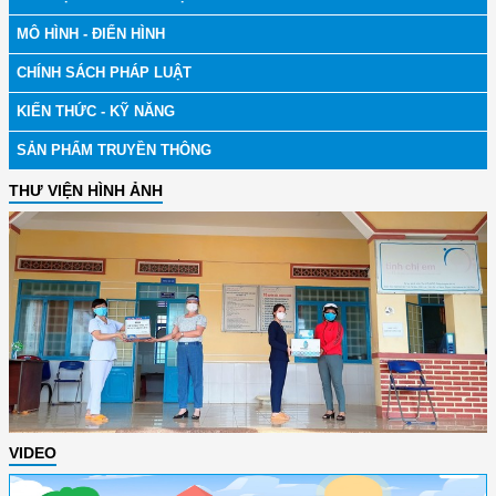
MÔ HÌNH - ĐIỂN HÌNH
CHÍNH SÁCH PHÁP LUẬT
KIẾN THỨC - KỸ NĂNG
SẢN PHẨM TRUYỀN THÔNG
THƯ VIỆN HÌNH ẢNH
VIDEO