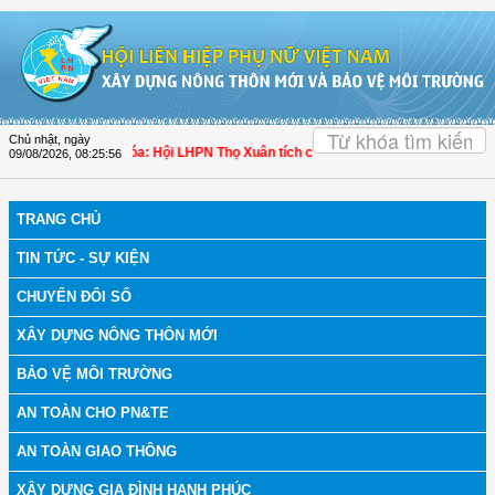
Truy cập nội dung luôn
OK
Chủ nhật, ngày
ch bệnh
| Thanh Hóa: Hội LHPN Thọ Xuân tích cực góp phần nâng cao tỷ lệ ngườ
09/08/2026
,
08:25:57
TRANG CHỦ
TIN TỨC - SỰ KIỆN
CHUYỂN ĐỔI SỐ
XÂY DỰNG NÔNG THÔN MỚI
BẢO VỆ MÔI TRƯỜNG
AN TOÀN CHO PN&TE
AN TOÀN GIAO THÔNG
XÂY DỰNG GIA ĐÌNH HẠNH PHÚC