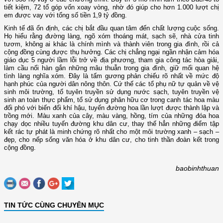
tiết kiệm, 72 tổ góp vốn xoay vòng, nhờ đó giúp cho hơn 1.000 lượt chị
em được vay với tổng số tiền 1,9 tỷ đồng.
Kinh tế đã ổn định, các chị bắt đầu quan tâm đến chất lượng cuộc sống.
Họ hiểu rằng đường làng, ngõ xóm thoáng mát, sạch sẽ, nhà cửa tinh
tươm, không ai khác là chính mình và thành viên trong gia đình, rồi cả
cộng đồng cùng được thụ hưởng. Các chị chẳng ngại ngần nhận cảm hóa
giáo dục 5 người lầm lỗi trở về địa phương, tham gia công tác hòa giải,
làm cầu nối hàn gắn những mâu thuẫn trong gia đình, giữ mối quan hệ
tình làng nghĩa xóm. Đây là tấm gương phản chiếu rõ nhất về mức độ
hạnh phúc của người dân nông thôn. Cứ thế các tổ phụ nữ tự quản về vệ
sinh môi trường, tổ tuyên truyền sử dụng nước sạch, tuyên truyền vệ
sinh an toàn thực phẩm, tổ sử dụng phân hữu cơ trong canh tác hoa màu
đối phó với biến đổi khí hậu, tuyến đường hoa lần lượt được thành lập và
trồng mới. Màu xanh của cây, màu vàng, hồng, tím của những đóa hoa
chạy dọc nhiều tuyến đường khu dân cư, thay thế hẳn những điểm tập
kết rác tự phát là minh chứng rõ nhất cho một môi trường xanh – sạch –
đẹp, cho nếp sống văn hóa ở khu dân cư, cho tinh thần đoàn kết trong
cộng đồng.
baobinhthuan
TIN TỨC CÙNG CHUYÊN MỤC