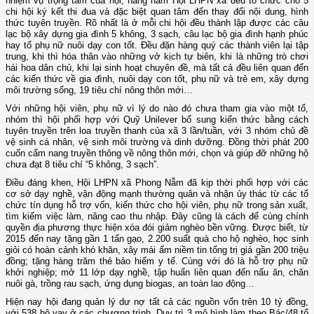
nhiệm vụ trọng tâm của hội, hàng năm Hội LHPN xã đều tổ chức cho 5
chi hội ký kết thi đua và đặc biệt quan tâm đến thay đổi nội dung, hình
thức tuyên truyền. Rõ nhất là ở mỗi chi hội đều thành lập được các câu
lạc bộ xây dựng gia đình 5 không, 3 sạch, câu lạc bộ gia đình hạnh phúc
hay tổ phụ nữ nuôi dạy con tốt. Đều đặn hàng quý các thành viên lại tập
trung, khi thì hóa thân vào những vở kịch tự biên, khi là những trò chơi
hái hoa dân chủ, khi lại sinh hoạt chuyên đề, mà tất cả đều liên quan đến
các kiến thức về gia đình, nuôi dạy con tốt, phụ nữ và trẻ em, xây dựng
môi trường sống, 19 tiêu chí nông thôn mới…
Với những hội viên, phụ nữ vì lý do nào đó chưa tham gia vào một tổ,
nhóm thì hội phối hợp với Quỹ Unilever bổ sung kiến thức bằng cách
tuyên truyền trên loa truyền thanh của xã 3 lần/tuần, với 3 nhóm chủ đề
vệ sinh cá nhân, vệ sinh môi trường và dinh dưỡng. Đồng thời phát 200
cuốn cẩm nang truyền thông về nông thôn mới, chọn và giúp đỡ những hộ
chưa đạt 8 tiêu chí “5 không, 3 sạch”.
Điều đáng khen, Hội LHPN xã Phong Nẫm đã kịp thời phối hợp với các
cơ sở dạy nghề, vận động mạnh thường quân và nhận ủy thác từ các tổ
chức tín dụng hỗ trợ vốn, kiến thức cho hội viên, phụ nữ trong sản xuất,
tìm kiếm việc làm, nâng cao thu nhập. Đây cũng là cách để cùng chính
quyền địa phương thực hiện xóa đói giảm nghèo bền vững. Được biết, từ
2015 đến nay tặng gần 1 tấn gạo, 2.200 suất quà cho hộ nghèo, học sinh
giỏi có hoàn cảnh khó khăn, xây mái ấm niềm tin tổng trị giá gần 200 triệu
đồng; tặng hàng trăm thẻ bảo hiểm y tế. Cùng với đó là hỗ trợ phụ nữ
khởi nghiệp; mở 11 lớp dạy nghề, tập huấn liên quan đến nấu ăn, chăn
nuôi gà, trồng rau sạch, ứng dụng biogas, an toàn lao động…
Hiện nay hội đang quản lý dư nợ tất cả các nguồn vốn trên 10 tỷ đồng,
với 538 hộ vay ở các chương trình. Duy trì 3 mô hình làm theo Bác/48 tổ