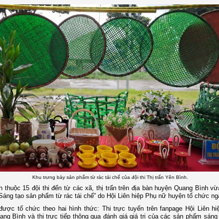
Khu trưng bày sản phẩm từ rác tái chế của đội thi Thị trấn Yên Bình.
nh thuộc 15 đội thi đến từ các xã, thị trấn trên địa bàn huyện Quang Bình v
“Sáng tạo sản phẩm từ rác tái chế” do Hội Liên hiệp Phụ nữ huyện tổ chức ng
được tổ chức theo hai hình thức: Thi trực tuyến trên fanpage Hội Liên h
ng Bình và thi trực tiếp thông qua đánh giá giá trị của các sản phẩm sáng 