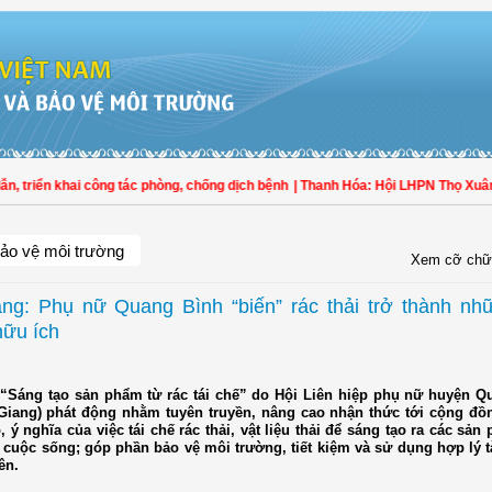
iển khai công tác phòng, chống dịch bệnh
| Thanh Hóa: Hội LHPN Thọ Xuân tích 
ảo vệ môi trường
Xem cỡ chữ
ng: Phụ nữ Quang Bình “biến” rác thải trở thành nh
ữu ích
 “Sáng tạo sản phẩm từ rác tái chế” do Hội Liên hiệp phụ nữ huyện Q
 Giang) phát động nhằm tuyên truyền, nâng cao nhận thức tới cộng đồ
ò, ý nghĩa của việc tái chế rác thải, vật liệu thải để sáng tạo ra các sả
g cuộc sống; góp phần bảo vệ môi trường, tiết kiệm và sử dụng hợp lý 
ên.