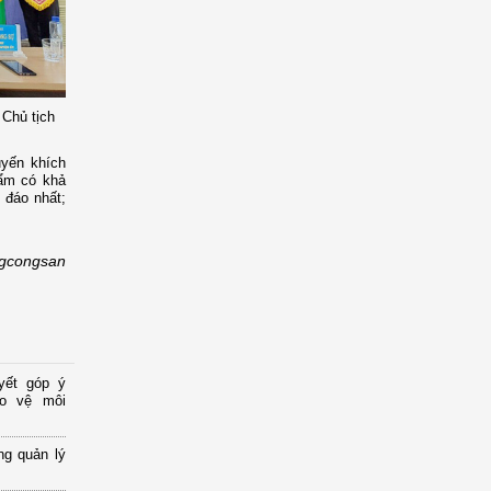
Chủ tịch
uyến khích
hẩm có khả
 đáo nhất;
gcongsan
yết góp ý
ảo vệ môi
ng quản lý