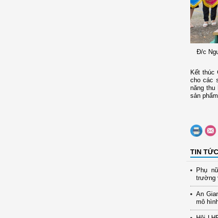
Đ/c Ngu
Kết thúc 
cho các 
năng thu 
sản phẩm 
TIN TỨ
Phụ nữ
trường 
An Gia
mô hình
Hội LH