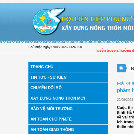
Truy cập nội dung luôn
Chủ nhật, ngày 09/08/2026
,
06:49:51
Hội LHPN tỉnh Đồng Tháp tuyên truyền, hướng dẫn, tr
TRANG CHỦ
B
TIN TỨC - SỰ KIỆN
Hà Gia
CHUYỂN ĐỔI SỐ
phẩm h
XÂY DỰNG NÔNG THÔN MỚI
22/09/2023
Cuộc thi
BẢO VỆ MÔI TRƯỜNG
(tỉnh Hà
về vai tr
AN TOÀN CHO PN&TE
ích tron
thiên nhi
AN TOÀN GIAO THÔNG