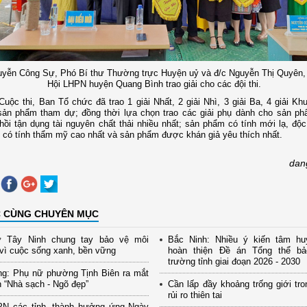
yễn Công Sự, Phó Bí thư Thường trực Huyện uỷ và đ/c Nguyễn Thị Quyên, 
Hội LHPN huyện Quang Bình trao giải cho các đội thi.
Cuộc thi, Ban Tổ chức đã trao 1 giải Nhất, 2 giải Nhì, 3 giải Ba, 4 giải Kh
sản phẩm tham dự; đồng thời lựa chọn trao các giải phụ dành cho sản p
hồi tận dụng tài nguyên chất thải nhiều nhất; sản phẩm có tính mới lạ, độc
có tính thẩm mỹ cao nhất và sản phẩm được khán giả yêu thích nhất.
dan
C CÙNG CHUYÊN MỤC
 Tây Ninh chung tay bảo vệ môi
Bắc Ninh: Nhiều ý kiến tâm hu
vì cuộc sống xanh, bền vững
hoàn thiện Đề án Tổng thể b
trường tỉnh giai đoạn 2026 - 2030
ng: Phụ nữ phường Tịnh Biên ra mắt
 “Nhà sạch - Ngõ đẹp”
Cần lấp đầy khoảng trống giới tro
rủi ro thiên tai
PN các tỉnh, thành hưởng ứng Ngày