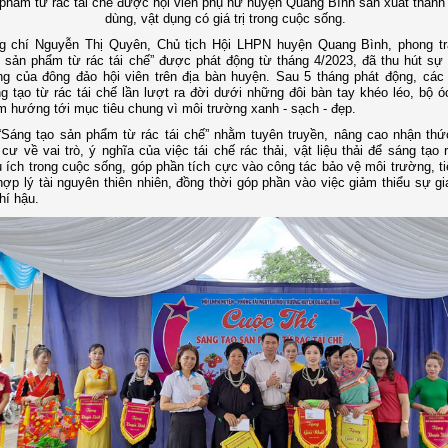
phẩm từ rác tái chế được hội viên phụ nữ huyện Quang Bình sản xuất thành
dùng, vật dụng có giá trị trong cuộc sống.
g chí Nguyễn Thị Quyên, Chủ tịch Hội LHPN huyện Quang Bình, phong tr
 sản phẩm từ rác tái chế” được phát động từ tháng 4/2023, đã thu hút sự
g của đông đảo hội viên trên địa bàn huyện. Sau 5 tháng phát động, cá
 tạo từ rác tái chế lần lượt ra đời dưới những đôi bàn tay khéo léo, bộ ó
m hướng tới mục tiêu chung vì môi trường xanh - sạch - đẹp.
“Sáng tạo sản phẩm từ rác tái chế” nhằm tuyên truyền, nâng cao nhận thứ
cư về vai trò, ý nghĩa của việc tái chế rác thải, vật liệu thải để sáng tạo
ích trong cuộc sống, góp phần tích cực vào công tác bảo vệ môi trường, ti
ợp lý tài nguyên thiên nhiên, đồng thời góp phần vào việc giảm thiểu sự gi
hí hậu.