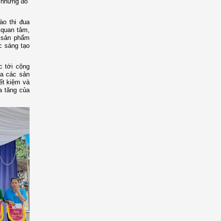
 những đồ
ào thi đua
 quan tâm,
c sản phẩm
c sáng tạo
c tới cộng
 ra các sản
ết kiệm và
a tăng của