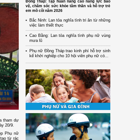
Đồng Tháp: Tập huấn nâng cao năng lực bảo
vệ, chăm sóc sức khỏe tâm thần và hỗ trợ trẻ
em mồ côi năm 2026
Bắc Ninh: Lan tỏa nghĩa tình tri ân từ những
việc làm thiết thực
Cao Bằng: Lan tỏa nghĩa tình phụ nữ vùng
mưa lũ
Phụ nữ Đồng Tháp trao kinh phí hỗ trợ sinh
kế khởi nghiệp cho 10 hội viên phụ nữ có...
ừa tham dự
ày 20/9.
iệp Phụ nữ
tạo từ rác