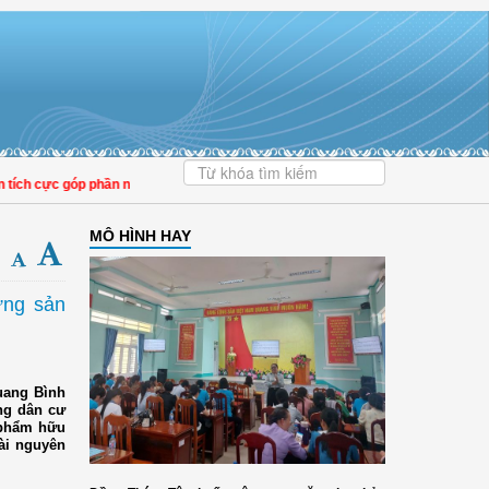
cực góp phần nâng cao tỷ lệ người dân tham gia bảo hiểm y tế
MÔ HÌNH HAY
ững sản
uang Bình
ng dân cư
n phẩm hữu
tài nguyên