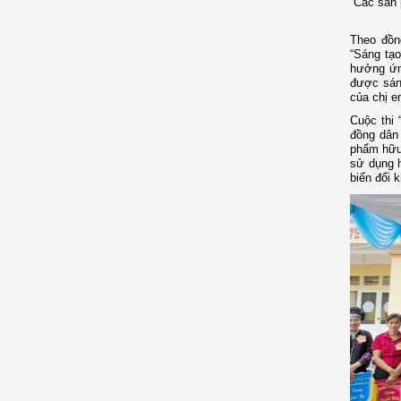
Các sản 
Theo đồn
“Sáng tạo
hưởng ứn
được sáng
của chị e
Cuộc thi 
đồng dân 
phẩm hữu 
sử dụng h
biến đổi k