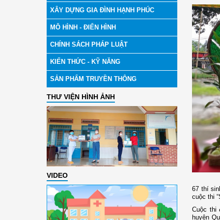
XÂY DỰNG GIA ĐÌNH HẠNH PHÚC
MÔ HÌNH - ĐIỂN HÌNH
CHÍNH SÁCH PHÁP LUẬT
KIẾN THỨC - KỸ NĂNG
SẢN PHẨM TRUYỀN THÔNG
THƯ VIỆN HÌNH ẢNH
VIDEO
67 thí si
cuộc thi 
Cuộc thi 
huyện Qua