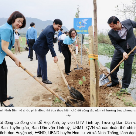
ỉnh Ninh Bình tổ chức phát động thi đua thực hiện chủ đề công tác năm và hưởng ứng phong tr
cây
t động có đồng chí Đỗ Việt Anh, ủy viên BTV Tỉnh ủy, Trưởng Ban Dân vậ
 Ban Tuyên giáo, Ban Dân vận Tỉnh uỷ, UBMTTQVN và các đoàn thể chính 
, lãnh đạo Huyện uỷ, HĐND, UBND huyện Hoa Lư và xã Ninh Thắng; lãnh đạ