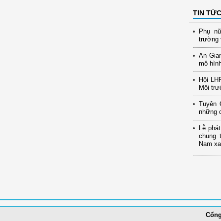
TIN TỨ
Phụ nữ
trường 
An Gia
mô hình
Hội LH
Môi trư
Tuyên 
những c
Lễ phát
chung 
Nam xan
Cổng