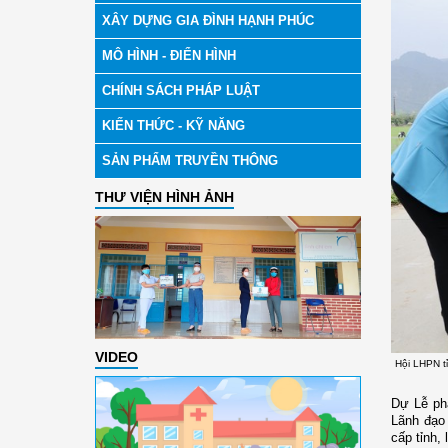
XÂY DỰNG GIA ĐÌNH HẠNH PHÚC
MÔ HÌNH - ĐIỂN HÌNH
CHÍNH SÁCH PHÁP LUẬT
KIẾN THỨC - KỸ NĂNG
SẢN PHẨM TRUYỀN THÔNG
THƯ VIỆN HÌNH ẢNH
VIDEO
Hội LHPN t
Dự Lễ phá
Lãnh đạo
cấp tỉnh