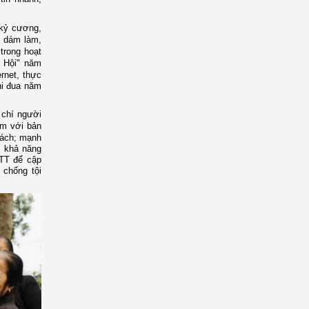
, kỷ cương,
, dám làm,
trong hoạt
t Hội" năm
rnet, thực
hi đua năm
u chí người
ệm với bản
khách; mạnh
 khả năng
NTT để cập
 chống tội