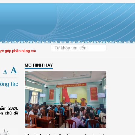
 phần nâng cao tỷ lệ người dân tham gia bảo hiểm y tế
MÔ HÌNH HAY
công tác
năm 2024,
ện chủ đề