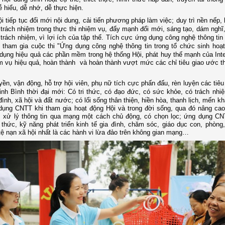
ễ hiểu, dễ nhớ, dễ thực hiện.
i tiếp tục đổi mới nội dung, cải tiến phương pháp làm việc; duy trì nền nếp
trách nhiệm trong thực thi nhiệm vụ, đẩy mạnh đổi mới, sáng tạo, dám nghĩ
trách nhiệm, vì lợi ích của tập thể. Tích cực ứng dụng công nghệ thông tin 
 tham gia cuộc thi "Ứng dụng công nghệ thông tin trong tổ chức sinh hoạ
ụng hiệu quả các phần mềm trong hệ thống Hội, phát huy thế mạnh của Inte
m vụ hiệu quả, hoàn thành và hoàn thành vượt mức các chỉ tiêu giao ước t
yền, vận động, hỗ trợ hội viên, phụ nữ tích cực phấn đấu, rèn luyện các tiê
nh Bình thời đại mới: Có tri thức, có đạo đức, có sức khỏe, có trách nhi
 đình, xã hội và đất nước; có lối sống thân thiện, hiền hòa, thanh lịch, mến 
dụng CNTT khi tham gia hoạt động Hội và trong đời sống, qua đó
nâng cao
n, xử lý thông tin qua mạng một cách chủ động, có chọn lọc; ứng dụng C
 thức, kỹ năng phát triển kinh tế gia đình, chăm sóc, giáo dục con, phòng,
ệ nạn xã hội nhất là các hành vi lừa đảo trên không gian mạng…