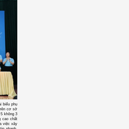
i biểu phụ
trên cơ sở
 5 không 3
g cao chất
a việc xây
tin nhanh,