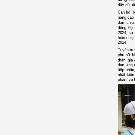
đầy đủ, d
Cán bộ Hộ
nâng cao 
dám chịu 
động Hội,
2024,
sử d
hiện nhiệ
2024.
Tuyên tru
phụ nữ Ni
thân, gia
dạn ứng 
tiếp nhậ
nhật kiến
phạm và t