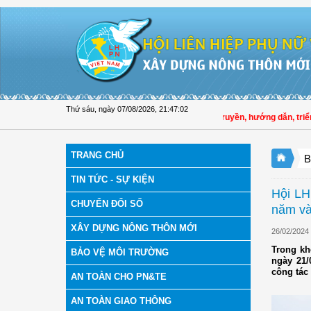
Truy cập nội dung luôn
Thứ sáu, ngày 07/08/2026
,
21:47:03
Hội LHPN tỉnh Đồng Tháp tuyên truyền, hướng dẫn, triển kha
TRANG CHỦ
B
TIN TỨC - SỰ KIỆN
Hội LH
CHUYỂN ĐỔI SỐ
năm và
XÂY DỰNG NÔNG THÔN MỚI
26/02/2024
Trong kh
BẢO VỆ MÔI TRƯỜNG
ngày 21/
công tác
AN TOÀN CHO PN&TE
AN TOÀN GIAO THÔNG