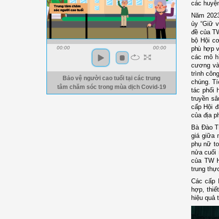
các huyện
Năm 2023
ủy “Giữ v
đề của TW
bộ Hội c
phù hợp v
00:00
00:00
các mô hì
cương và
trình côn
Bảo vệ người cao tuổi tại các trung
chúng. Tí
tâm chăm sóc trong mùa dịch Covid-19
tác phối 
truyền sâ
cấp Hội đ
của địa 
Bà Đào Th
giá giữa 
phụ nữ to
nửa cuối
của TW 
trung thự
Các cấp H
hợp, thiế
hiệu quả 