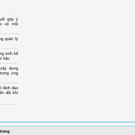
yết góp ý
ảo vệ môi
ng quản lý
ng sinh kế
hí hậu
 xây dựng
 trong ứng
ò lãnh đạo
ến đổi khí
trang