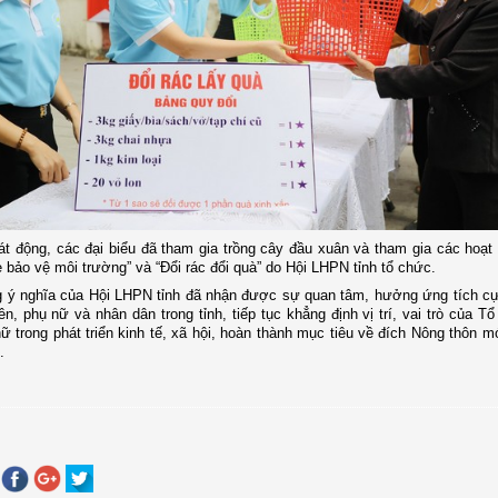
át động, các đại biểu đã tham gia trồng cây đầu xuân và tham gia các hoạt
 bảo vệ môi trường” và “Đổi rác đổi quà” do Hội LHPN tỉnh tổ chức.
g ý nghĩa của Hội LHPN tỉnh đã nhận được sự quan tâm, hưởng ứng tích c
iên, phụ nữ
và
nhân dân trong tỉnh, tiếp tục khẳng định vị trí, vai trò của T
ữ trong phát triển kinh tế, xã hội, hoàn thành mục tiêu về đích Nông thôn m
4.