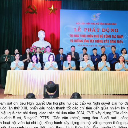
bám sát chỉ tiêu Nghị quyết Đại hội phụ nữ các cấp và Nghị quyết Đại hội đạ
uốc lần thứ XIII, phấn đấu hoàn thành tốt các chỉ tiêu đến giữa nhiệm kỳ 
 hiệu quả các nội dung giao ước thi đua năm 2024, CVĐ xây dựng “Gia đình
Gia đình 5 có, 3 sạch”; PTTĐ “Dân vận khéo”; trọng tâm là đổi mới, nân
h hoạt hội viên tại chi hội, đồng hành xây dựng chi hội vững mạnh thông qu
nội dung sinh hoạt cụ thể, thiết thực, hình thức hấp dẫn, truyền tải thông 