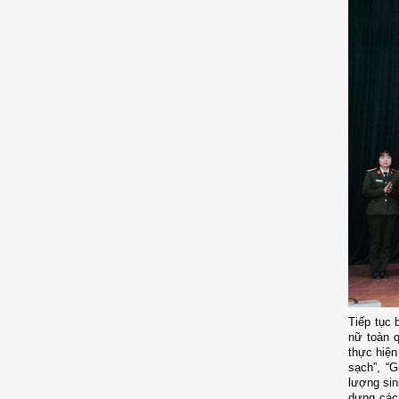
Tiếp tục 
nữ toàn q
thực hiện
sạch”, “
lượng sin
dựng các 