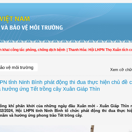
i công tác phòng, chống dịch bệnh
| Thanh Hóa: Hội LHPN Thọ Xuân tích cực góp
ảo vệ môi trường
Xem cỡ chữ
PN tỉnh Ninh Bình phát động thi đua thực hiện chủ đề 
 hưởng ứng Tết trồng cây Xuân Giáp Thìn
ông khí phấn khởi của những ngày đầu Xuân mới - Xuân Giáp Thìn 
02/2024, Hội LHPN tỉnh Ninh Bình tổ chức phát động thi đua thực hi
 năm và hưởng ứng phong trào Tết trồng cây.