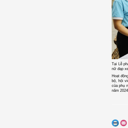
Tại Lễ ph
nữ đạp xe
Hoạt độn
bộ, hội v
của phụ n
năm 202