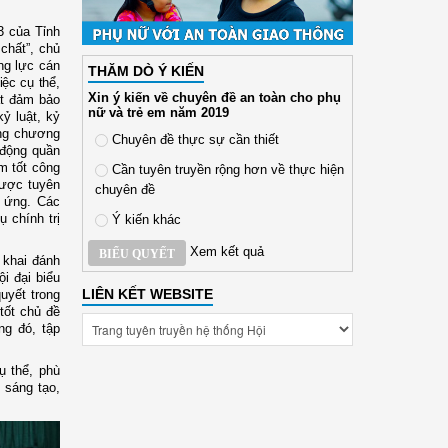
3 của Tỉnh
chất”, chủ
ng lực cán
THĂM DÒ Ý KIẾN
ệc cụ thể,
Xin ý kiến về chuyên đề an toàn cho phụ
át đảm bảo
nữ và trẻ em năm 2019
ỷ luật, kỷ
ựng chương
Chuyên đề thực sự cần thiết
 động quần
m tốt công
Cần tuyên truyền rộng hơn về thực hiện
được tuyên
chuyên đề
g ứng. Các
 chính trị
Ý kiến khác
Xem kết quả
BIỂU QUYẾT
 khai đánh
i đại biểu
LIÊN KẾT WEBSITE
quyết trong
 tốt chủ đề
ng đó, tập
ụ thể, phù
 sáng tạo,