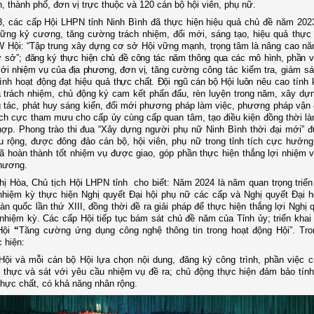
, thành phố, đơn vị trực thuộc và 120 cán bộ hội viên, phụ nữ.
, các cấp Hội LHPN tỉnh Ninh Bình đã thực hiện hiệu quả chủ đề năm 202
ững kỷ cương, tăng cường trách nhiệm, đổi mới, sáng tạo, hiệu quả thực 
 Hội: “Tập trung xây dựng cơ sở Hội vững mạnh, trọng tâm là nâng cao nă
ơ sở”
;
đăng ký thực hiện chủ đề công tác năm thông qua các mô hình, phần vi
ới nhiệm vụ của địa phương, đơn vị,
tăng cường công tác kiểm tra, giám s
nh hoạt động đạt hiệu quả
thực chất. Đội ngũ cán bộ Hội luôn
nêu cao tính k
 trách nhiệm, chủ động ký cam kết phấn đấu, rèn luyện trong năm, xây d
g tác, phát huy sáng kiến, đổi mới phương pháp làm việc, phương pháp vận
ch cực tham mưu cho cấp ủy cùng cấp quan tâm, tạo điều kiện đồng thời là
hợp. Phong trào thi đua “Xây dựng người phụ nữ Ninh Bình thời đại mới” 
u rộng, được đông đảo cán bộ, hội viên, phụ nữ trong tỉnh tích cực hưởn
ã hoàn thành tốt nhiệm vụ được giao, góp phần thực hiện thắng lợi nhiệm vụ
phương.
ị Hòa, Chủ tịch Hội LHPN tỉnh cho biết:
Năm 2024 là năm quan trọng triển
nhiệm kỳ thực hiện Nghị quyết Đại hội phụ nữ các cấp và Nghị quyết Đại hộ
àn quốc lần thứ XIII, đồng thời đề ra giải pháp để thực hiện thắng lợi Nghị 
 nhiệm kỳ. Các cấp Hội tiếp tục bám sát chủ đề năm
của Tỉnh ủy; triển khai
Hội
“
Tăng cường ứng dụng công nghệ thông tin trong hoạt động Hội”. Tro
c hiện:
ội và mỗi cán bộ Hội lựa chọn nội dung, đăng ký công trình, phần việc c
t thực và sát với yêu cầu nhiệm vụ đề ra; chủ động thực hiện đảm bảo tính
thực chất, có khả năng nhân rộng.