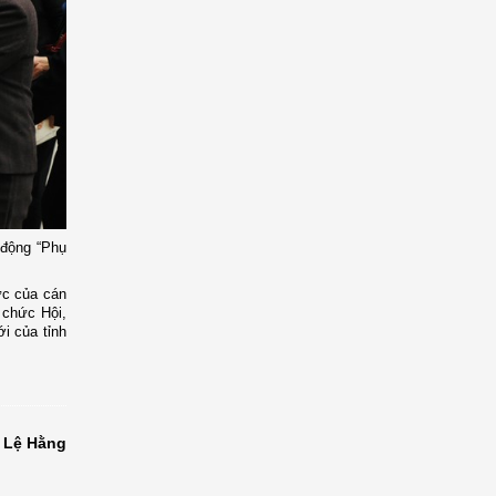
 động “Phụ
ực của cán
ổ chức Hội,
ới của tỉnh
Lệ Hằng