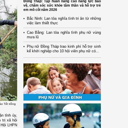
Đồng Tháp: Tập huấn nâng cao năng lực bảo
vệ, chăm sóc sức khỏe tâm thần và hỗ trợ trẻ
em mồ côi năm 2026
Bắc Ninh: Lan tỏa nghĩa tình tri ân từ những
việc làm thiết thực
Cao Bằng: Lan tỏa nghĩa tình phụ nữ vùng
mưa lũ
Phụ nữ Đồng Tháp trao kinh phí hỗ trợ sinh
kế khởi nghiệp cho 10 hội viên phụ nữ có...
ào Tết trồng
n tỉnh ủy,
trị xã hội
o Hội LHPN