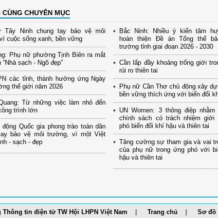
C CÙNG CHUYÊN MỤC
 Tây Ninh chung tay bảo vệ môi
Bắc Ninh: Nhiều ý kiến tâm hu
vì cuộc sống xanh, bền vững
hoàn thiện Đề án Tổng thể b
trường tỉnh giai đoạn 2026 - 2030
ng: Phụ nữ phường Tịnh Biên ra mắt
 “Nhà sạch - Ngõ đẹp”
Cần lấp đầy khoảng trống giới tro
rủi ro thiên tai
PN các tỉnh, thành hưởng ứng Ngày
ờng thế giới năm 2026
Phụ nữ Cần Thơ chủ động xây dự
bền vững thích ứng với biến đổi k
Quang: Từ những việc làm nhỏ đến
ông trình lớn
UN Women: 3 thông điệp nhằm
chính sách có trách nhiệm giới
phó biến đổi khí hậu và thiên tai
 động Quốc gia phong trào toàn dân
tay bảo vệ môi trường, vì một Việt
h - sạch - đẹp
Tăng cường sự tham gia và vai tr
của phụ nữ trong ứng phó với bi
hậu và thiên tai
 Thông tin điện tử TW Hội LHPN Việt Nam
Trang chủ
Sơ đồ 