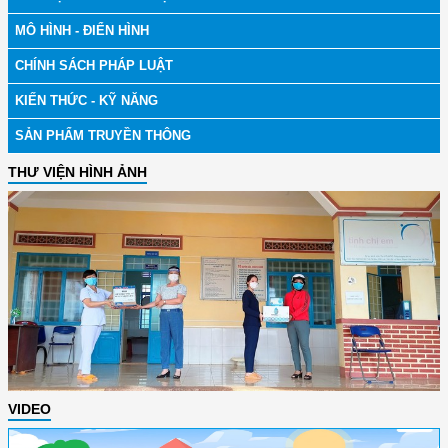
MÔ HÌNH - ĐIỂN HÌNH
CHÍNH SÁCH PHÁP LUẬT
KIẾN THỨC - KỸ NĂNG
SẢN PHẨM TRUYỀN THÔNG
THƯ VIỆN HÌNH ẢNH
VIDEO