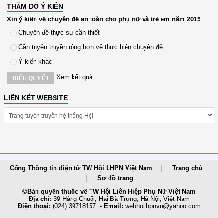
THĂM DÒ Ý KIẾN
Xin ý kiến về chuyên đề an toàn cho phụ nữ và trẻ em năm 2019
Chuyên đề thực sự cần thiết
Cần tuyên truyền rộng hơn về thực hiện chuyên đề
Ý kiến khác
Xem kết quả
BIỂU QUYẾT
LIÊN KẾT WEBSITE
Cổng Thông tin điện tử TW Hội LHPN Việt Nam
Trang chủ
Sơ đồ trang
©Bản quyền thuộc về TW Hội Liên Hiệp Phụ Nữ Việt Nam
Địa chỉ:
39 Hàng Chuối, Hai Bà Trưng, Hà Nội, Việt Nam
Điện thoại:
(024) 39718157 -
Email:
webhoilh
pnvn@yahoo.com