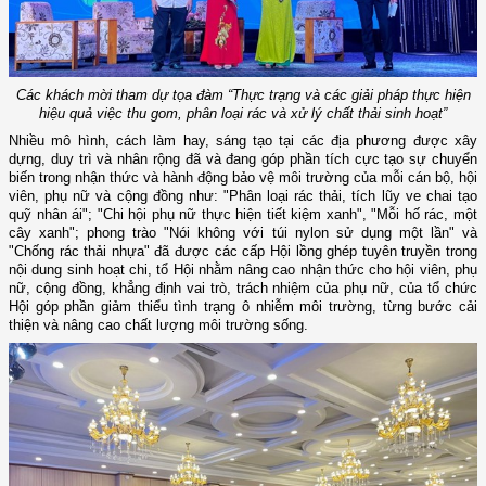
Các khách mời tham dự tọa đàm “Thực trạng và các giải pháp thực hiện
hiệu quả việc thu gom, phân loại rác và xử lý chất thải sinh hoạt”
Nhiều mô hình, cách làm hay, sáng tạo tại các địa phương được xây
dựng, duy trì và nhân rộng đã và đang góp phần tích cực tạo sự chuyển
biến trong nhận thức và hành động bảo vệ môi trường của mỗi cán bộ, hội
viên, phụ nữ và cộng đồng như: "Phân loại rác thải, tích lũy ve chai tạo
quỹ nhân ái"; "Chi hội phụ nữ thực hiện tiết kiệm xanh", "Mỗi hố rác, một
cây xanh"; phong trào "Nói không với túi nylon sử dụng một lần" và
"Chống rác thải nhựa" đã được các cấp Hội lồng ghép tuyên truyền trong
nội dung sinh hoạt chi, tổ Hội nhằm nâng cao nhận thức cho hội viên, phụ
nữ, cộng đồng, khẳng định vai trò, trách nhiệm của phụ nữ, của tổ chức
Hội góp phần giảm thiểu tình trạng ô nhiễm môi trường, từng bước cải
thiện và nâng cao chất lượng môi trường sống.