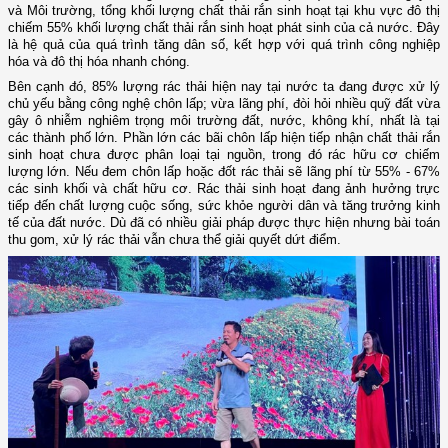
và Môi trường, tổng khối lượng chất thải rắn sinh hoạt tại khu vực đô thị
chiếm 55% khối lượng chất thải rắn sinh hoạt phát sinh của cả nước. Đây
là hệ quả của quá trình tăng dân số, kết hợp với quá trình công nghiệp
hóa và đô thị hóa nhanh chóng.
Bên cạnh đó, 85% lượng rác thải hiện nay tại nước ta đang được xử lý
chủ yếu bằng công nghệ chôn lấp; vừa lãng phí, đòi hỏi nhiều quỹ đất vừa
gây ô nhiễm nghiêm trọng môi trường đất, nước, không khí, nhất là tại
các thành phố lớn. Phần lớn các bãi chôn lấp hiện tiếp nhận chất thải rắn
sinh hoạt chưa được phân loại tại nguồn, trong đó rác hữu cơ chiếm
lượng lớn. Nếu đem chôn lấp hoặc đốt rác thải sẽ lãng phí từ 55% - 67%
các sinh khối và chất hữu cơ. Rác thải sinh hoạt đang ảnh hưởng trực
tiếp đến chất lượng cuộc sống, sức khỏe người dân và tăng trưởng kinh
tế của đất nước. Dù đã có nhiều giải pháp được thực hiện nhưng bài toán
thu gom, xử lý rác thải vẫn chưa thể giải quyết dứt điểm.