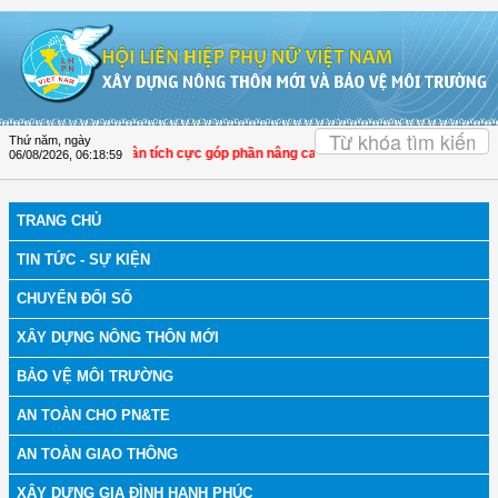
Truy cập nội dung luôn
OK
Thứ năm, ngày
i LHPN Thọ Xuân tích cực góp phần nâng cao tỷ lệ người dân tham gia bảo hiểm
06/08/2026
,
06:19:00
TRANG CHỦ
TIN TỨC - SỰ KIỆN
CHUYỂN ĐỔI SỐ
XÂY DỰNG NÔNG THÔN MỚI
BẢO VỆ MÔI TRƯỜNG
AN TOÀN CHO PN&TE
AN TOÀN GIAO THÔNG
XÂY DỰNG GIA ĐÌNH HẠNH PHÚC