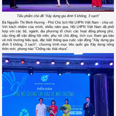
Tiểu phẩm chủ đề “Xây dựng gia đình 5 không, 3 sạch”
Bà Nguyễn Thị Minh Hương - Phó Chủ tịch Hội LHPN Việt Nam - chia sẻ:
Với trách nhiệm của mình, nhiều năm qua, Hội LHPN Việt Nam đã phối
hợp với các bộ, ngành, địa phương tổ chức các hoạt động phong phú,
sâu rộng để vận động hội viên, phụ nữ chủ động, tích cực tham gia bảo
vệ môi trường hiệu quả, đặc biệt thông qua cuộc vận động "Xây dựng gia
đình 5 không, 3 sạch", chương trình mục tiêu quốc gia Xây dựng nông
thôn mới, phong trào "Chống rác thải nhựa".