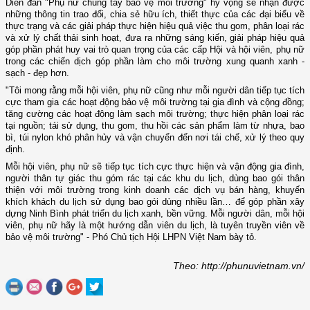
Diễn đàn "Phụ nữ chung tay bảo vệ môi trường" hy vọng sẽ nhận được
những thông tin trao đổi, chia sẻ hữu ích, thiết thực của các đại biểu về
thực trạng và các giải pháp thực hiện hiệu quả việc thu gom, phân loại rác
và xử lý chất thải sinh hoạt, đưa ra những sáng kiến, giải pháp hiệu quả
góp phần phát huy vai trò quan trọng của các cấp Hội và hội viên, phụ nữ
trong các chiến dịch góp phần làm cho môi trường xung quanh xanh -
sạch - đẹp hơn.
"Tôi mong rằng mỗi hội viên, phụ nữ cũng như mỗi người dân tiếp tục tích
cực tham gia các hoạt động bảo vệ môi trường tại gia đình và cộng đồng;
tăng cường các hoạt động làm sạch môi trường; thực hiện phân loại rác
tại nguồn; tái sử dụng, thu gom, thu hồi các sản phẩm làm từ nhựa, bao
bì, túi nylon khó phân hủy và vận chuyển đến nơi tái chế, xử lý theo quy
định.
Mỗi hội viên, phụ nữ sẽ tiếp tục tích cực thực hiện và vận động gia đình,
người thân tự giác thu góm rác tại các khu du lịch, dùng bao gói thân
thiện với môi trường trong kinh doanh các dịch vụ bán hàng, khuyến
khích khách du lịch sử dụng bao gói dùng nhiều lần… để góp phần xây
dựng Ninh Bình phát triển du lịch xanh, bền vững. Mỗi người dân, mỗi hội
viên, phụ nữ hãy là một hướng dẫn viên du lịch, là tuyên truyền viên về
bảo vệ môi trường" - Phó Chủ tịch Hội LHPN Việt Nam bày tỏ.
Theo: http://phunuvietnam.vn/