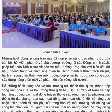
Toàn cảnh sự kiện
Những hoạt động, phong trào này đã góp phần nâng cao nhận thức của
cán bộ, hội viên, phụ nữ về chủ trương, đường lối của Đảng, chính sách,
pháp luật của Nhà nước về bảo vệ môi trường, ứng phó với biến đổi khí
hậu, phòng tránh và giảm nhẹ thiên tai; hình thành ý thức trách nhiệm,
hành vi sống thân thiện với môi trường góp phần tích cực vào công cuộc
xây dựng nông thôn mới và phát triển bền vững đất nước".
Để những hành động bảo vệ môi trường trở thành thói quen, thành nếp
sống văn hóa của xã hội, trong thời gian tới, Hội LHPN Việt Nam sẽ tiếp
tục tăng cường các hoạt động truyền thông sâu rộng trên các phương tiện
thông tin đại chúng, qua các hoạt động sinh hoạt chi/tổ Hội để nâng cao
nhận thức, hành vi của phụ nữ trong bảo vệ môi trường nói chung và
công tác phân loại, thu gom, tái chế rác thải nói riêng; đồng thời xây dựng
các mô hình cụ thể, tiếp tục nghiên cứu, đóng góp, đề xuất chính sách