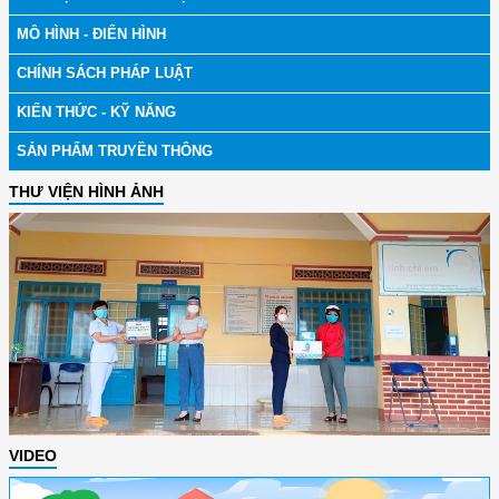
MÔ HÌNH - ĐIỂN HÌNH
CHÍNH SÁCH PHÁP LUẬT
KIẾN THỨC - KỸ NĂNG
SẢN PHẨM TRUYỀN THÔNG
THƯ VIỆN HÌNH ẢNH
VIDEO