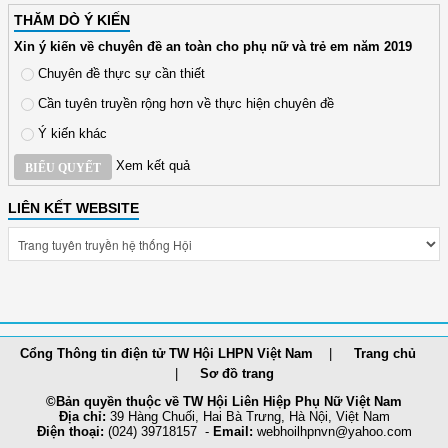
THĂM DÒ Ý KIẾN
Xin ý kiến về chuyên đề an toàn cho phụ nữ và trẻ em năm 2019
Chuyên đề thực sự cần thiết
Cần tuyên truyền rộng hơn về thực hiện chuyên đề
Ý kiến khác
Xem kết quả
BIỂU QUYẾT
LIÊN KẾT WEBSITE
Cổng Thông tin điện tử TW Hội LHPN Việt Nam
Trang chủ
Sơ đồ trang
©Bản quyền thuộc về TW Hội Liên Hiệp Phụ Nữ Việt Nam
Địa chỉ:
39 Hàng Chuối, Hai Bà Trưng, Hà Nội, Việt Nam
Điện thoại:
(024) 39718157 -
Email:
webhoilh
pnvn@yahoo.com