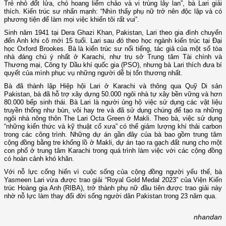
Trẻ nhỏ đốt lửa, chó hoang liếm chảo và vi trùng lây lan”, bà Lari giải
thích. Kiến trúc sư nhấn mạnh: “Nhìn thấy phụ nữ trở nên độc lập và có
phương tiện để làm mọi việc khiến tôi rất vui”.
Sinh năm 1941 tại Dera Ghazi Khan, Pakistan, Lari theo gia đình chuyển
đến Anh khi cô mới 15 tuổi. Lari sau đó theo học ngành kiến trúc tại Đại
học Oxford Brookes. Bà là kiến ​​trúc sư nổi tiếng, tác giả của một số tòa
nhà đáng chú ý nhất ở Karachi, như trụ sở Trung tâm Tài chính và
Thương mại, Công ty Dầu khí quốc gia (PSO), nhưng bà Lari thích đưa bí
quyết của mình phục vụ những người dễ bị tổn thương nhất.
Bà đã thành lập Hiệp hội Lari ở Karachi và thông qua Quỹ Di sản
Pakistan, bà đã hỗ trợ xây dựng 50.000 ngôi nhà tự xây bền vững và hơn
80.000 bếp sinh thái. Bà Lari là người ủng hộ việc sử dụng các vật liệu
truyền thống như bùn, vôi hay tre và đã sử dụng chúng để tạo ra những
ngôi nhà nông thôn The Lari Octa Green ở Makli. Theo bà, việc sử dụng
“những kiến thức và kỹ thuật cổ xưa” có thể giảm lượng khí thải carbon
trong các công trình. Những dự án gần đây của bà bao gồm trung tâm
cộng đồng bằng tre khổng lồ ở Makli, dự án tạo ra gạch đất nung cho một
con phố ở trung tâm Karachi trong quá trình làm việc với các cộng đồng
có hoàn cảnh khó khăn.
Với nỗ lực cống hiến vì cuộc sống của cộng đồng người yếu thế, bà
Yasmeen Lari vừa được trao giải “Royal Gold Medal 2023” của Viện Kiến
trúc Hoàng gia Anh (RIBA), trở thành phụ nữ đầu tiên được trao giải này
nhờ nỗ lực làm thay đổi đời sống người dân Pakistan trong 23 năm qua.
nhandan