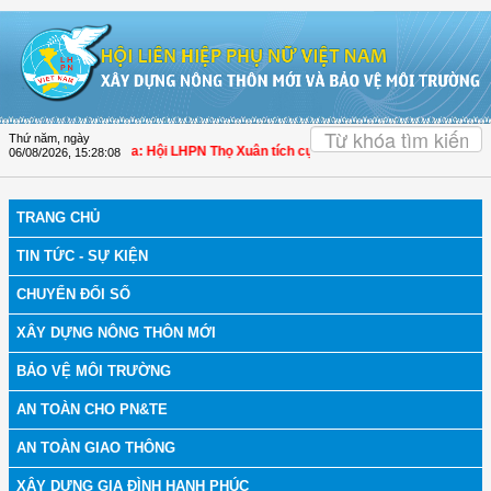
Truy cập nội dung luôn
OK
Thứ năm, ngày
h bệnh
| Thanh Hóa: Hội LHPN Thọ Xuân tích cực góp phần nâng cao tỷ lệ người
06/08/2026
,
15:28:09
TRANG CHỦ
TIN TỨC - SỰ KIỆN
CHUYỂN ĐỔI SỐ
XÂY DỰNG NÔNG THÔN MỚI
BẢO VỆ MÔI TRƯỜNG
AN TOÀN CHO PN&TE
AN TOÀN GIAO THÔNG
XÂY DỰNG GIA ĐÌNH HẠNH PHÚC