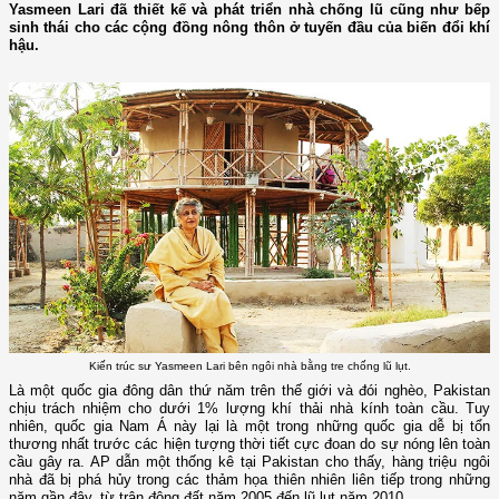
Yasmeen Lari đã thiết kế và phát triển nhà chống lũ cũng như bếp
sinh thái cho các cộng đồng nông thôn ở tuyến đầu của biến đổi khí
hậu.
Kiến trúc sư Yasmeen Lari bên ngôi nhà bằng tre chống lũ lụt.
Là một quốc gia đông dân thứ năm trên thế giới và đói nghèo, Pakistan
chịu trách nhiệm cho dưới 1% lượng khí thải nhà kính toàn cầu. Tuy
nhiên, quốc gia Nam Á này lại là một trong những quốc gia dễ bị tổn
thương nhất trước các hiện tượng thời tiết cực đoan do sự nóng lên toàn
cầu gây ra. AP dẫn một thống kê tại Pakistan cho thấy, hàng triệu ngôi
nhà đã bị phá hủy trong các thảm họa thiên nhiên liên tiếp trong những
năm gần đây, từ trận động đất năm 2005 đến lũ lụt năm 2010.