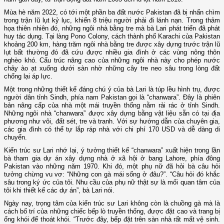
Mùa hè năm 2022, có tới một phần ba đất nước Pakistan đã bị nhấn chìm
trong trận lũ lụt kỷ lục, khiến 8 triệu người phải đi lánh nạn. Trong thảm
họa thiên nhiên đó, những ngôi nhà bằng tre mà bà Lari phát triển đã phát
huy tác dụng. Tại làng Pono Colony, cách thành phố Karachi của Pakistan
khoảng 200 km, hàng trăm ngôi nhà bằng tre được xây dựng trước trận lũ
lụt bất thường đó đã cứu được nhiều gia đình ở các vùng nông thôn
nghèo khó. Cấu trúc nâng cao của những ngôi nhà này cho phép nước
chảy ào ạt xuống dưới sàn nhờ những cây tre neo sâu trong lòng đất
chống lại áp lực.
Một trong những thiết kế đáng chú ý của bà Lari là túp lều hình trụ, được
người dân tỉnh Sindh, phía nam Pakistan gọi là “chanwara”. Đây là phiên
bản nâng cấp của nhà một mái truyền thống nằm rải rác ở tỉnh Sindh.
Những ngôi nhà “chanwara” được xây dựng bằng vật liệu sẵn có tại địa
phương như vôi, đất sét, tre và tranh. Với sự hướng dẫn của chuyên gia,
các gia đình có thể tự lắp ráp nhà với chi phí 170 USD và dễ dàng di
chuyển.
Kiến trúc sư Lari nhớ lại, ý tưởng thiết kế “chanwara” xuất hiện trong lần
bà tham gia dự án xây dựng nhà ở xã hội ở bang Lahore, phía đông
Pakistan vào những năm 1970. Khi đó, một phụ nữ đã hỏi bà câu hỏi
tưởng chừng vu vơ: “Những con gà mái sống ở đâu?”. “Câu hỏi đó khắc
sâu trong ký ức của tôi. Nhu cầu của phụ nữ thật sự là mối quan tâm của
tôi khi thiết kế các dự án”, bà Lari nói.
Ngày nay, trọng tâm của kiến trúc sư Lari không còn là chuồng gà mà là
cách bố trí của những chiếc bếp lò truyền thống, được đặt cao và trang bị
ống khói để thoát khói. “Trước đây, bếp đặt trên sàn nhà rất mất vệ sinh.