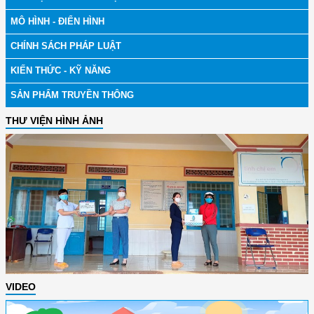
MÔ HÌNH - ĐIỂN HÌNH
CHÍNH SÁCH PHÁP LUẬT
KIẾN THỨC - KỸ NĂNG
SẢN PHẨM TRUYỀN THÔNG
THƯ VIỆN HÌNH ẢNH
VIDEO