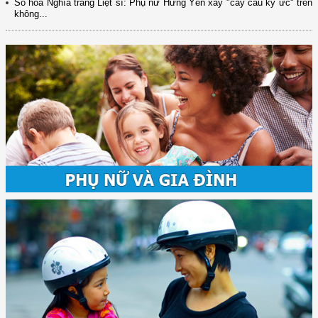
Số hóa Nghĩa trang Liệt sĩ: Phụ nữ Hưng Yên xây "cây cầu ký ức" trên
không...