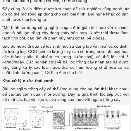
xuất bún bánh phường Đa Mai, TP Bắc Giang.
Đây cũng là địa điểm được lựa chọn để thử nghiệm công nghệ, từ
đó có thể mở rộng áp dụng cho các loại hình làng nghề khác có tính
chất nước thải tương tự.
“Mô hình sử dụng công nghệ biogas đơn giản kết hợp với lọc sinh
học và bãi lọc trồng cây dòng chảy hỗn hợp. Nước thải được lắng
tách tinh bột, cặn rắn và phân hủy hữu cơ tại bể biogas.
Sau đó nước đi qua bể lọc sinh học sử dụng lớp vật liệu lọc cố định,
tải lượng loại COD (chỉ số lượng oxy cần có trong nước để oxy hóa
các thành phần ô nhiễm có trong nước thải) có thể lên tới 3
kg/m3/ngày. Các nghiên cứu về bãi lọc trồng cây nhân tạo đã được
ứng dụng xử lý các loại nước thải có hàm lượng chất hữu cơ và
chất dinh dưỡng cao”, TS Kim Anh cho biết.
Khu xử lý nước thải xanh
Bãi lọc ngầm trồng cây có thể ứng dụng cho nguồn thải khác nhau
để cải tạo cảnh quan môi trường. Đây là quá trình lọc tiếp xúc với
bề mặt các hạt vật liệu lọc và vùng của thực vật ngầm trồng cây.