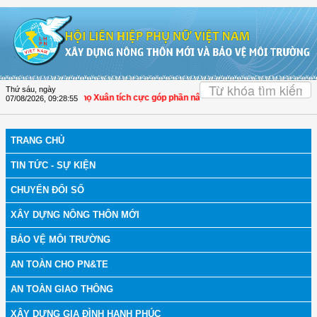
Truy cập nội dung luôn
OK
Thứ sáu, ngày
 Hóa: Hội LHPN Thọ Xuân tích cực góp phần nâng cao tỷ lệ người dân tham gia b
07/08/2026
,
09:28:56
TRANG CHỦ
TIN TỨC - SỰ KIỆN
CHUYỂN ĐỔI SỐ
XÂY DỰNG NÔNG THÔN MỚI
BẢO VỆ MÔI TRƯỜNG
AN TOÀN CHO PN&TE
AN TOÀN GIAO THÔNG
XÂY DỰNG GIA ĐÌNH HẠNH PHÚC