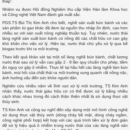
thấp”.
Nhiệm vụ được Hội đồng Nghiệm thu cấp Viện Hàn lâm Khoa học
và Công nghệ Việt Nam đánh giá xuất sắc.
PGS.TS Bùi Thị Kim Anh cho biết, nghề sản xuất bún bánh và các
sản phẩm từ gạo khác đã đem lại nguồn thu nhập ổn định, cao hơn
nhiều so với sản xuất nông nghiệp thuần tuý. Tuy nhiên, nước thải
làng nghề sản xuất bún bánh có nồng độ các chất hữu cơ cao gây
khó khăn cho việc xử lý. Hiện tại, nước thải chủ yếu xử lý qua bể
biogas trước khi ra môi trường.
Theo kết quả khảo sát tại một số làng nghề bún bánh, chất lượng
nước thải sau xử lý vẫn cao gấp 2 - 8 lần quy chuẩn cho phép, tiềm
ẩn nguy cơ gây ô nhiễm. Thực tế tại hầu hết các làng nghề làm bún
bánh, mùi hôi của chất thải ra môi trường xung quanh rất nồng nặc,
ảnh hưởng xấu đến sức khỏe người dân.
Nghiên cứu nhiều năm về lĩnh vực xử lý môi trường, TS Kim Anh
nhận thấy, nước thải giàu hữu cơ có thể được xử lý bằng nhiều
cách khác nhau trong đó cách thân thiện nhất là sử dụng thực vật
thủy sinh.
TS Kim Anh và cộng sự nghĩ đến xây dựng một mô hình công nghệ
sử dụng thực vật thủy sinh (dòng chảy bề mặt, dòng chảy ngầm,
công nghệ phối hợp) kết hợp với các quá trình tiền xử lý đơn giản
để xử lý hiệu quả ô nhiễm trong nước thải của các làng nghề sản