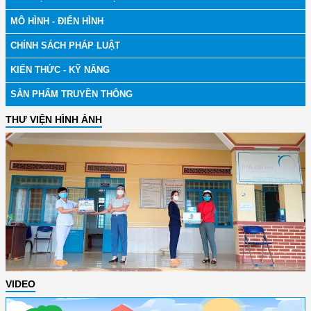
MÔ HÌNH - ĐIỂN HÌNH
CHÍNH SÁCH PHÁP LUẬT
KIẾN THỨC - KỸ NĂNG
SẢN PHẨM TRUYỀN THÔNG
THƯ VIỆN HÌNH ẢNH
VIDEO