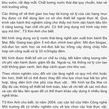
khu vườn, rất đẹp mắt. Chất lượng nước thải đạt quy chuẩn, bảo vệ
môi trường sống.
Các thông số về thời gian lưu hay tải trọng xử lý của các hạng mục
thu được có thể dùng làm cơ sở cho thiết kế ngoài thực tế. Quá
trình vận hành thử nghiệm cũng cho thấy mô hình vận hành tiêu tốn
ít năng lượng, hạn chế chi phí. Có thể ứng dụng mô hình này trên
quy mô lớn”, TS Kim Anh cho biết.
Mô hình ứng dụng xử lý nước thải làng nghề sản xuất bún bánh Đa
Mai, Bắc Giang bao gồm 3 mô-đun chính bao gồm: Mô-đun biogas,
mô-đun lọc sinh học và mô-đun bãi lọc trồng cây dòng chảy hỗn
hợp với công suất xử lý 10 m3/ngày đêm.
Mô hình được thiết kế với cơ chế tự chảy, tiết kiệm năng lượng nên
chi phí vận hành được giảm tối đa. Ngoài ra, hệ thống xử lý còn tạo
một không gian xanh, làm đẹp cảnh quan cho khu vực.
Theo nhóm nghiên cứu, đối với các làng nghề có quy mô nhỏ hoặc
lớn hơn, thiết kế có thể được thay đổi như lựa chọn loại bãi lọc phù
hợp, tăng diện tích che phủ của thực vật… Mô hình tại Đa Mai có
đầy đủ các thông số thiết kế tính toán, bản vẽ chi tiết về các mô-đun
và các dữ liệu liên quan để có thể tham khảo xây dựng ở nhiều làng
nghề khác.
TS Kim Anh cho biết, từ năm 2004, các cán bộ của Viện Công nghệ
Môi trường đã có nhiều nghiên cứu về lựa chọn các loài thực vật,