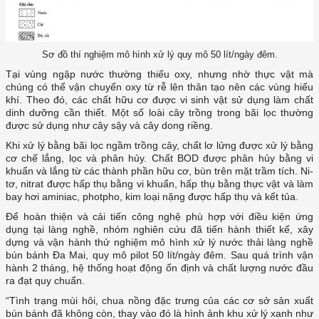
Sơ đồ thí nghiệm mô hình xử lý quy mô 50 lít/ngày đêm.
Tại vùng ngập nước thường thiếu oxy, nhưng nhờ thực vật mà
chúng có thể vận chuyển oxy từ rễ lên thân tạo nên các vùng hiếu
khí. Theo đó, các chất hữu cơ được vi sinh vật sử dụng làm chất
dinh dưỡng cần thiết. Một số loài cây trồng trong bãi lọc thường
được sử dụng như cây sậy và cây dong riềng.
Khi xử lý bằng bãi lọc ngầm trồng cây, chất lơ lửng được xử lý bằng
cơ chế lắng, lọc và phân hủy. Chất BOD được phân hủy bằng vi
khuẩn và lắng từ các thành phần hữu cơ, bùn trên mặt trầm tích. Ni-
tơ, nitrat được hấp thụ bằng vi khuẩn, hấp thụ bằng thực vật và làm
bay hơi aminiac, photpho, kim loại nặng được hấp thụ và kết tủa.
Để hoàn thiện và cải tiến công nghệ phù hợp với điều kiện ứng
dụng tại làng nghề, nhóm nghiên cứu đã tiến hành thiết kế, xây
dựng và vận hành thử nghiệm mô hình xử lý nước thải làng nghề
bún bánh Đa Mai, quy mô pilot 50 lít/ngày đêm. Sau quá trình vận
hành 2 tháng, hệ thống hoạt động ổn định và chất lượng nước đầu
ra đạt quy chuẩn.
“Tình trạng mùi hôi, chua nồng đặc trưng của các cơ sở sản xuất
bún bánh đã không còn, thay vào đó là hình ảnh khu xử lý xanh như