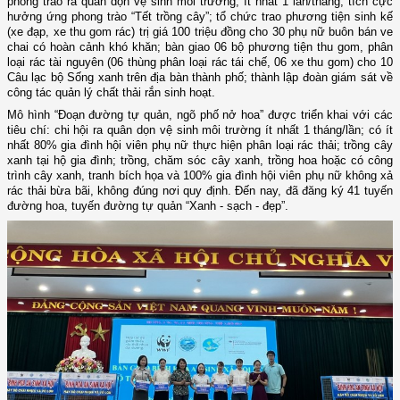
phong trào ra quân dọn vệ sinh môi trường, ít nhất 1 lần/tháng; tích cực
hưởng ứng phong trào “Tết trồng cây”; tổ chức trao phương tiện sinh kế
(xe đạp, xe thu gom rác) trị giá 100 triệu đồng cho 30 phụ nữ
buôn bán ve
chai có hoàn cảnh khó khăn;
bàn giao 06 bộ phương tiện thu gom, phân
loại rác tài nguyên (06 thùng phân loại rác tái chế, 06 xe thu gom) cho 10
Câu lạc bộ Sống xanh trên địa bàn thành phố; thành lập đoàn giám sát về
công tác quản lý chất thải rắn sinh hoạt
.
Mô hình “Đoạn đường tự quản, ngõ phố nở hoa” được triển khai với các
tiêu chí: chi hội ra quân dọn vệ sinh môi trường ít nhất 1 tháng/lần; có ít
nhất 80% gia đình hội viên phụ nữ thực hiện phân loại rác thải; trồng cây
xanh tại hộ gia đình; trồng, chăm sóc cây xanh, trồng hoa hoặc có công
trình cây xanh, tranh bích họa và 100% gia đình hội viên phụ nữ không xả
rác thải bừa bãi, không đúng nơi quy định. Đến nay, đã đăng ký 41 tuyến
đường hoa, tuyến đường tự quản “Xanh - sạch - đẹp”.