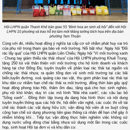
Hội LHPN quận Thanh Khê bàn giao 55 “Bình hoa an sinh xã hội” đến với Hội
LHPN 10 phường và trao hỗ trợ làm mới Mảng tường bích họa trên địa bàn
phường Tam Thuận
Cùng với đó, nhiều hoạt động ý nghĩa tại cấp cơ sở nhằm phát huy vai trò
của phụ nữ trong tham gia bảo vệ môi trường. Nổi bật như: Ngày hội “Đổi
rác lấy quà” của Hội LHPN quận Liên Chiểu; Ngày hội “Vì môi trường xanh
- Chung tay giảm thiểu rác thải nhựa” của Hội LHPN phường Khuê Trung;
tặng 250 túi vải thân thiện với môi trường cho hộ kinh doanh và khách
hàng tại chợ Đống Đa; tuyên truyền về phân loại rác thải tại nguồn và
chống rác thải nhựa; ra quân tổng dọn vệ sinh môi trường tại các bãi
biển,tuyến đường, xoá quảng cáo rao vặt, thu gom phân loại rác thải tại
khu dân cư nhằm hạn chế rác thải ra môi trường, đồng thời bán gây quỹ
hoạt động phong trào Hội, thăm ốm đau, tặng quà cho học sinh nghèo,
phụ nữ khó khăn; duy trì các mô hình “Mái nhà xanh”, các câu lạc bộ
“Sống xanh”... Đồng thời tập trung đa dạng hóa hình thức và nội dung
tuyên truyền thông qua các hội thi, hội diễn văn nghệ, các cuộc thi về tái
chế rác thành các vật dụng hữu ích; vận động hội viên đi xe buýt công
cộng hạn chế sử dụng phương tiện giao thông cá nhân để hạn chế gây ô
nhiễm không khí... Tiếp tục vận động thực hiện nghiêm việc không sử
dụng nước uống đóng chai bằng nhựa sử dụng một lần trong các cuộc
họp, sinh hoạt Hội tại đơn vị và khu dân cư.