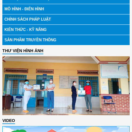
MÔ HÌNH - ĐIỂN HÌNH
CHÍNH SÁCH PHÁP LUẬT
KIẾN THỨC - KỸ NĂNG
SẢN PHẨM TRUYỀN THÔNG
THƯ VIỆN HÌNH ẢNH
VIDEO