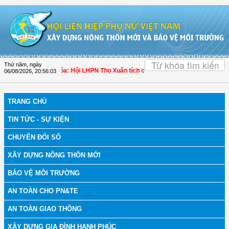
Truy cập nội dung luôn
OK
Thứ năm, ngày
h bệnh
| Thanh Hóa: Hội LHPN Thọ Xuân tích cực góp phần nâng cao tỷ lệ người
06/08/2026
,
20:56:04
TRANG CHỦ
TIN TỨC - SỰ KIỆN
CHUYỂN ĐỔI SỐ
XÂY DỰNG NÔNG THÔN MỚI
BẢO VỆ MÔI TRƯỜNG
AN TOÀN CHO PN&TE
AN TOÀN GIAO THÔNG
XÂY DỰNG GIA ĐÌNH HẠNH PHÚC