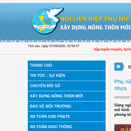
Truy cập nội dung luôn
Thứ sáu, ngày 07/08/2026
,
02:58:48
Hội LHPN tỉnh Đồng Tháp tuyên truyền, hướng dẫn,
TRANG CHỦ
B
TIN TỨC - SỰ KIỆN
Phụ nữ
CHUYỂN ĐỔI SỐ
nhựa
XÂY DỰNG NÔNG THÔN MỚI
05/09/2023
Sáng ngà
BẢO VỆ MÔI TRƯỜNG
mô hình 
phong tr
AN TOÀN CHO PN&TE
AN TOÀN GIAO THÔNG