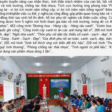
tuyên truyền nâng cao nhận thức
, tinh thần trách nhiệm của cán bộ, hội vi
o vệ môi trường, chống rác thải nhựa; Tích cực hưởng ứng phong trào “
P
ng lai - vì lợi ích mười năm trồng cây, vì lợi ích trăm năm trồng người
”
thôn
ông trình/phần việc cụ thể, ý nghĩa tại cộng đồng; góp phần
quan trọng bảo vệ 
, đồng thời tạo sinh kế ổn định, hỗ trợ phụ nữ nghèo cải thiện cuộc sống. C
ựng được hơn 5 nghìn mô hình tham gia bảo vệ môi trường, trong đó có 4
 phúc
”
; 4
63
công trình “
Đường hoa - Hàng cây - Hàng rào xanh
”,
“
Vườn hoa 
quốc ghi công
”, “
Công trình cây xanh tri ân các anh hùng liệt sĩ
”;
280
mô hìn
h, đẹp
”;
“
Ngôi nhà xanh
”,
“
Thôn phụ nữ dân tộc thiểu số xanh - sạch - đẹp
”
, 
“
Sáng - Xanh - Sạch
-
Đẹp
”;
“
Gia đình phụ nữ an toàn, xanh, sạch, đẹp, bản
a
”;
26
5 mô hình “
Sinh kế thích ứng với biến đổi khí hậu
”; 229
mô hình
“
Th
 quỹ tình thương
”, “
Phòng chống rác thải nhựa
”,
“
Tình người từ phế liệu”, “
sử dụng sản phẩm nhựa dùng 1 lần”…