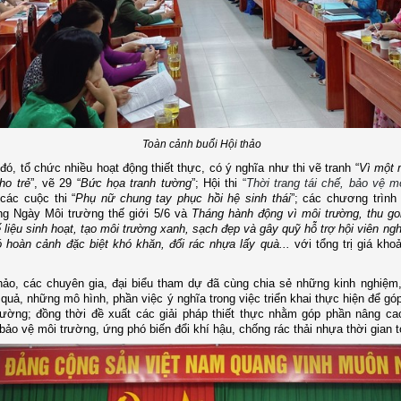
Toàn cảnh buổi Hội thảo
đó, tổ chức nhiều hoạt động thiết thực, có ý nghĩa như
thi vẽ tranh “
Vì một 
ho trẻ
”,
vẽ 29
“
Bức họa tranh tường
”
; Hội thi
“
Thời trang tái chế, bảo vệ m
các cuộc thi “
Phụ nữ chung tay phục hồi hệ sinh thái
”; các chương trìn
g Ngày Môi trường thế giới 5/6 và
Tháng hành động vì môi trường
, thu g
 liệu sinh hoạt, tạo môi trường xanh, sạch đẹp và gây quỹ hỗ trợ hội viên ng
ó hoàn cảnh đặc biệt khó khăn,
đổi rác nhựa lấy quà
...
với
tổng trị giá kh
thảo, các chuyên gia, đại biểu tham dự đã cùng chia sẻ những kinh
nghiệm
 quả, những mô hình, phần việc ý nghĩa trong việc triển khai thực hiện để g
rường; đồng thời đề xuất
các
giải pháp thiết thực nhằm góp phần
nâng ca
bảo vệ môi trường
,
ứng phó biến đổi khí hậu, chống rác thải nhựa thời gian t