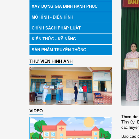
XÂY DỰNG GIA ĐÌNH HẠNH PHÚC
MÔ HÌNH - ĐIỂN HÌNH
CHÍNH SÁCH PHÁP LUẬT
KIẾN THỨC - KỸ NĂNG
SẢN PHẨM TRUYỀN THÔNG
THƯ VIỆN HÌNH ẢNH
VIDEO
Tham d
Tỉnh ủy, 
các huyện,
Báo cáo đ