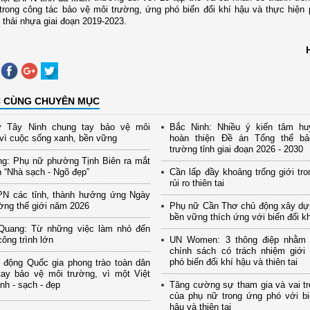
trong
công tác
bảo vệ môi trường
,
ứng phó biến đổi khí hậu và
thực hiện 
 thải nhựa
giai đoạn 2019-2023.
C CÙNG CHUYÊN MỤC
 Tây Ninh chung tay bảo vệ môi
Bắc Ninh: Nhiều ý kiến tâm hu
vì cuộc sống xanh, bền vững
hoàn thiện Đề án Tổng thể b
trường tỉnh giai đoạn 2026 - 2030
ng: Phụ nữ phường Tịnh Biên ra mắt
 “Nhà sạch - Ngõ đẹp”
Cần lấp đầy khoảng trống giới tro
rủi ro thiên tai
PN các tỉnh, thành hưởng ứng Ngày
ờng thế giới năm 2026
Phụ nữ Cần Thơ chủ động xây dự
bền vững thích ứng với biến đổi k
Quang: Từ những việc làm nhỏ đến
ông trình lớn
UN Women: 3 thông điệp nhằm
chính sách có trách nhiệm giới
phó biến đổi khí hậu và thiên tai
 động Quốc gia phong trào toàn dân
tay bảo vệ môi trường, vì một Việt
h - sạch - đẹp
Tăng cường sự tham gia và vai tr
của phụ nữ trong ứng phó với bi
hậu và thiên tai