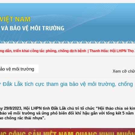
 triển khai công tác phòng, chống dịch bệnh
| Thanh Hóa: Hội LHPN Thọ Xuân t
ảo vệ môi trường
Xem cỡ chữ
 Đắk Lắk tích cực tham gia bảo vệ môi trường, chống r
y 29/8/2023, Hội LHPN tỉnh Đắk Lắk chủ trì tổ chức “Hội thảo chia sẻ k
bảo vệ môi trường và ứng phó biến đổi khí hậu gắn với tổng kết 5 năm
ào chống rác thải nhựa”.