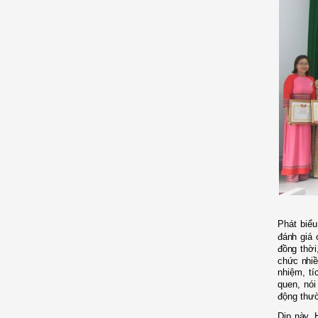
Phát biểu
đánh giá 
đồng thời
chức nhiề
nhiệm, tí
quen, nó
động thư
Dịp này,