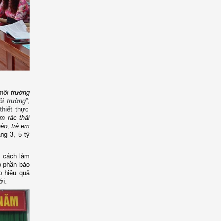
môi trường
ôi trường
”;
h
thiết thực
om rác thải
hèo, trẻ em
oảng
3
, 5 tỷ
, cách làm
óp phần bảo
o hiệu quả
ới.