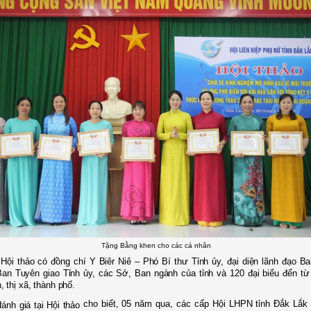
Tặng Bằng khen cho các cá nhân
ự
Hội thảo có đồng chí Y Biêr Niê – Phó Bí thư Tỉnh ủy, đại diện lãnh đạo B
Ban Tuyên giao Tỉnh ủy, các Sở, Ban ngành của tỉnh và 120
đại biểu đến t
 thị xã, thành phố.
cho biết, 05 năm qua, các c
ấp Hội LHPN tỉnh Đắk Lắk 
ánh giá tại Hội thảo