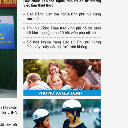
Bắc Ninh: Lan tỏa nghĩa tình tri ân từ những
việc làm thiết thực
Cao Bằng: Lan tỏa nghĩa tình phụ nữ vùng
mưa lũ
Phụ nữ Đồng Tháp trao kinh phí hỗ trợ sinh
kế khởi nghiệp cho 10 hội viên phụ nữ có...
Số hóa Nghĩa trang Liệt sĩ: Phụ nữ Hưng
Yên xây "cây cầu ký ức" trên không...
an Dân vận
ừ Hội LHPN
đã làm tốt