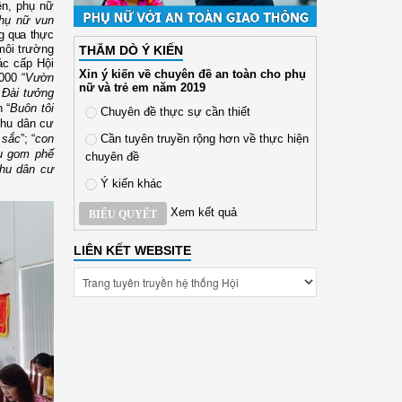
ên, phụ nữ
hụ nữ vun
g qua thực
môi trường
THĂM DÒ Ý KIẾN
ác cấp Hội
Xin ý kiến về chuyên đề an toàn cho phụ
000 “
Vườn
nữ và trẻ em năm 2019
Đài tưởng
h
“
Buôn tôi
Chuyên đề thực sự cần thiết
K
hu dân cư
Cần tuyên truyền rộng hơn về thực hiện
 sắc
”;
“
con
u gom phế
chuyên đề
Khu dân cư
Ý kiến khác
Xem kết quả
BIỂU QUYẾT
LIÊN KẾT WEBSITE