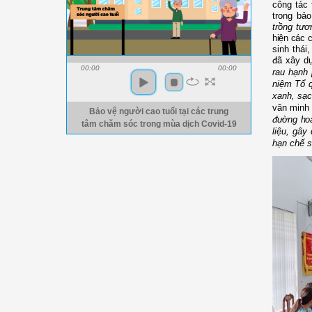
công tác 
trong bả
trồng tươ
hiện các c
sinh thái
đã xây d
00:00
00:00
rau hạnh
niệm Tổ 
xanh, sạc
văn minh 
Bảo vệ người cao tuổi tại các trung
đường ho
tâm chăm sóc trong mùa dịch Covid-19
liệu, gây
hạn chế 