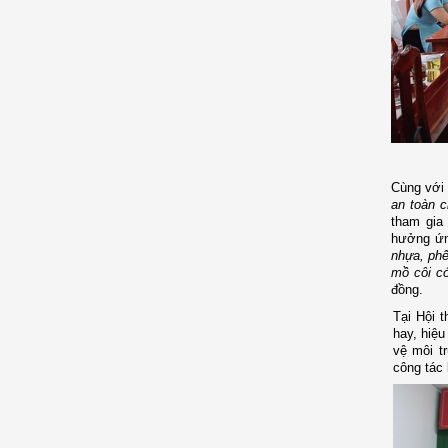
Cùng với 
an toàn c
tham gia 
hưởng ứn
nhựa, phế
mồ côi c
đồng
.
Tại Hội 
hay, hiệu
vệ môi t
công tác