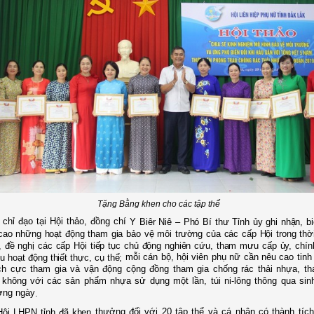
Tặng Bằng khen cho các tập thể
 chỉ đạo tại Hội thảo, đồng chí
Y
Biêr
Niê – Phó Bí thư Tỉnh ủy ghi nhận, b
cao những hoạt động tham gia bảo vệ môi trường của các cấp Hội trong thời
, đề nghị các cấp Hội tiếp tục chủ động nghiên cứu, tham mưu cấp ủy, chín
mỗi cán bộ, hội viên phụ nữ cần nêu
cao tinh
u hoạt động thiết thực, cụ thể;
ch cực tham gia và vận động cộng đồng tham gia chống rác thải nhựa, tha
i không với các sản phẩm
nhựa sử dụng một lần, túi ni-lông thông qua sinh
ờng ngày
.
thưởng đối với 20 tập thể và cá nhân
có thành tích
 Hội LHPN tỉnh đã khen