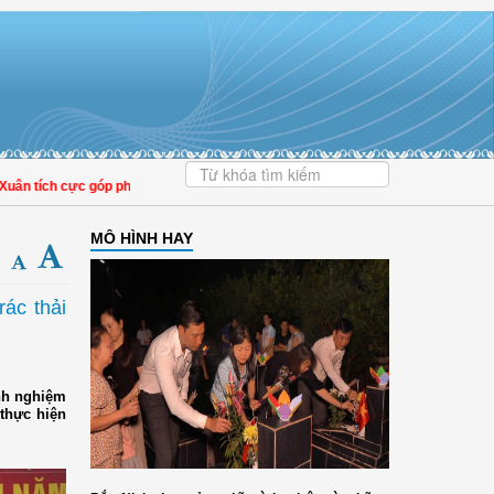
ích cực góp phần nâng cao tỷ lệ người dân tham gia bảo hiểm y tế
MÔ HÌNH HAY
ác thải
inh nghiệm
 thực hiện