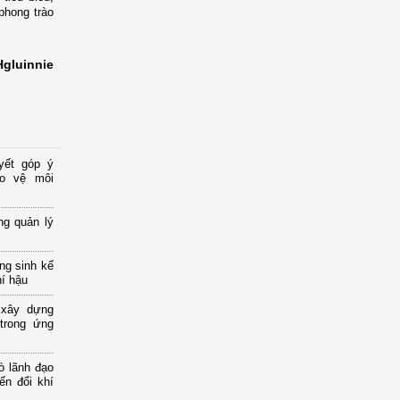
phong trào
Hgluinnie
yết góp ý
ảo vệ môi
ng quản lý
ng sinh kế
hí hậu
 xây dựng
 trong ứng
ò lãnh đạo
ến đổi khí