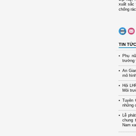
xuất sắc
chống rác
TIN TỨ
Phụ nữ
trường 
An Gia
mô hình
Hội LH
Môi trư
Tuyên 
những c
Lễ phát
chung 
Nam xan