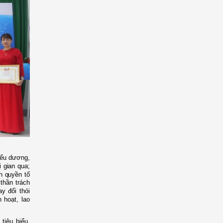
iểu dương,
 gian qua;
h quyền tổ
 thần trách
y đổi thói
 hoạt, lao
 tiêu biểu,