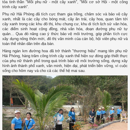
tỏa tinh thần "Mỗi phụ nữ - một cây xanh", "Mỗi cơ sở Hội - một công
trình cây xanh".
Phụ nữ Hải Phòng đã tích cực tham gia trồng, chăm sóc và bảo vệ cây
xanh, nhất là các cây cho bóng mát, cây ăn trái, cây hoa, quan tâm tới
cây xanh trong các khu đô thị, khu chung cư, khu di tích lịch sử văn hóa,
các điểm sinh hoạt cộng đồng, nhà văn hóa, đoạn đường phụ nữ tự
quản… Qua đó nâng cao ý thức bảo vệ môi trường, góp phần tích cực
xây dựng nông thôn mới, đô thị văn minh của cán bộ, hội viên phụ nữ và
toàn thể nhân dân trên địa bàn.
Hàng ngàn km đường hoa đã trở thành "thương hiệu" mang tên phụ nữ
Hải Phòng, hàng trăm công trình cây xanh thể hiện sự đóng góp thiết thực
của phụ nữ thành phố trong quá trình bảo vệ môi trường sống, dựng xây
hình ảnh thành phố xanh, văn minh, hiện đại, phát triển bền vững, vì cuộc
sống cho hôm nay và cho cả các thế hệ mai sau.