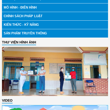
MÔ HÌNH - ĐIỂN HÌNH
CHÍNH SÁCH PHÁP LUẬT
KIẾN THỨC - KỸ NĂNG
SẢN PHẨM TRUYỀN THÔNG
THƯ VIỆN HÌNH ẢNH
VIDEO