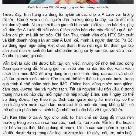
Cách làm men IMO để ứng dụng mô hình trồng rau xanh
Trước đây, tình trạng sử dụng túi nylon tại các chợ ở A Lưới với lượng
rất lớn. Còn ở vườn nhà, người dân thường dùng lá cây, cỏ rồi đốt mỗi
khi dọn vệ sinh. Nhưng khi tham gia mô hình sản xuất vi sinh bản địa, phụ
nữ dân tộc A Lưới đã biết cách ủ làm phân bón cho cây rất hiệu quả, tiết
kiệm chi phí mà đất tơi xốp. Chị Kan Thu, thành viên của HTX Sản xuất
và kinh doanh nông sản an toàn A Lưới kể, mình là người dân tộc Pa Cô,
sử dụng ngôn ngữ tiếng Việt chưa thành thạo nên ngại khi tham gia lớp
sản xuất men vi sinh để làm chế phẩm trong xử lý rác hữu cơ và ủ thức
ăn cho gia súc, gia cầm.
Vẫn biết là các chị được bắt tay, chỉ việc, nhưng để nhớ hết các công
đoạn quả không dễ. Nhưng giờ thì nhiều phụ nữ dân tộc đọc vanh vách
cách làm men IMO để ứng dụng trong mô hình trồng rau xanh và chuối
già lùn tại vườn của mình. Các chị có thể làm thành thạo các bước trong
quá trình ủ chế phẩm sinh học IMO. Chẳng hạn, dùng nước men giống,
cám gạo, đường nâu và nước sạch. Tất cả nguyên liệu trộn đều, ủ trong
thùng nhựa có nắp đậy, mỗi ngày mở nắp khuấy 1 lần, sau 7 ngày có thể
sử dụng được. Tùy theo mục đích của người dùng, từ men này có thể
pha loãng với nước sạch làm nước xịt khử mùi hôi trong không khí; có
thể dùng ủ phân bón vi sinh hoặc chế tạo thuốc bảo vệ thực vật hữu
Chị Kan Như ở xã A Ngo cho biết, tôi hạn chế sử dụng đồ nhựa nên
thường trồng xen canh cả hoa cúc, hành lá, rau xanh. Mỗi khi thu hoạch
chỉ bỏ vào gùi thôi, không dùng rổ nhựa. Tất cả các sản phẩm ở hợp tác
xã đều được đựng trong các loại túi được làm từ giấy, cói, tre, nứa hoặc