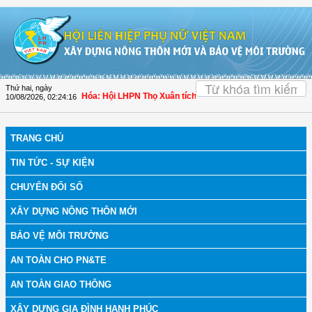
Truy cập nội dung luôn
OK
Thứ hai, ngày
ịch bệnh
| Thanh Hóa: Hội LHPN Thọ Xuân tích cực góp phần nâng cao tỷ lệ ngư
10/08/2026
,
02:24:17
TRANG CHỦ
TIN TỨC - SỰ KIỆN
CHUYỂN ĐỔI SỐ
XÂY DỰNG NÔNG THÔN MỚI
BẢO VỆ MÔI TRƯỜNG
AN TOÀN CHO PN&TE
AN TOÀN GIAO THÔNG
XÂY DỰNG GIA ĐÌNH HẠNH PHÚC