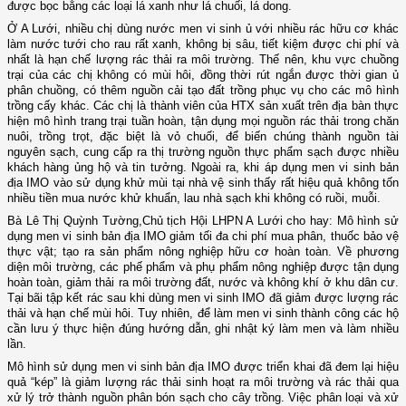
được bọc bằng các loại lá xanh như lá chuối, lá dong.
Ở A Lưới, nhiều chị dùng nước men vi sinh ủ với nhiều rác hữu cơ khác
làm nước tưới cho rau rất xanh, không bị sâu, tiết kiệm được chi phí và
nhất là hạn chế lượng rác thải ra môi trường. Thế nên, khu vực chuồng
trại của các chị không có mùi hôi, đồng thời rút ngắn được thời gian ủ
phân chuồng, có thêm nguồn cải tạo đất trồng phục vụ cho các mô hình
trồng cấy khác. Các chị là thành viên của HTX sản xuất trên địa bàn thực
hiện mô hình trang trại tuần hoàn, tận dụng mọi nguồn rác thải trong chăn
nuôi, trồng trọt, đặc biệt là vỏ chuối, để biến chúng thành nguồn tài
nguyên sạch, cung cấp ra thị trường nguồn thực phẩm sạch được nhiều
khách hàng ủng hộ và tin tưởng. Ngoài ra, khi áp dụng men vi sinh bản
địa IMO vào sử dụng khử mùi tại nhà vệ sinh thấy rất hiệu quả không tốn
nhiều tiền mua nước khử khuẩn, lau nhà sạch khi không có ruồi, muỗi.
Bà Lê Thị Quỳnh Tường,Chủ tịch Hội LHPN A Lưới cho hay: Mô hình sử
dụng men vi sinh bản địa IMO giảm tối đa chi phí mua phân, thuốc bảo vệ
thực vật; tạo ra sản phẩm nông nghiệp hữu cơ hoàn toàn. Về phương
diện môi trường, các phế phẩm và phụ phẩm nông nghiệp được tận dụng
hoàn toàn, giảm thải ra môi trường đất, nước và không khí ở khu dân cư.
Tại bãi tập kết rác sau khi dùng men vi sinh IMO đã giảm được lượng rác
thải và hạn chế mùi hôi. Tuy nhiên, để làm men vi sinh thành công các hộ
cần lưu ý thực hiện đúng hướng dẫn, ghi nhật ký làm men và làm nhiều
lần.
Mô hình sử dụng men vi sinh bản địa IMO được triển khai đã đem lại hiệu
quả “kép” là giảm lượng rác thải sinh hoạt ra môi trường và rác thải qua
xử lý trở thành nguồn phân bón sạch cho cây trồng. Việc phân loại và xử