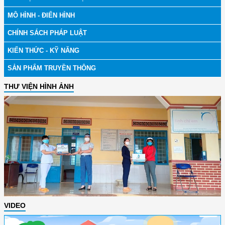
MÔ HÌNH - ĐIỂN HÌNH
CHÍNH SÁCH PHÁP LUẬT
KIẾN THỨC - KỸ NĂNG
SẢN PHẨM TRUYỀN THÔNG
THƯ VIỆN HÌNH ẢNH
VIDEO