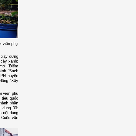
i viên phụ
c xây dựng
 cây xanh;
 mới “Điểm
hình “Sạch
LHPN huyện
 động “Xây
ội viên phụ
 tiêu quốc
thành phần
i dung 03:
n nội dung
ện Cuộc vận