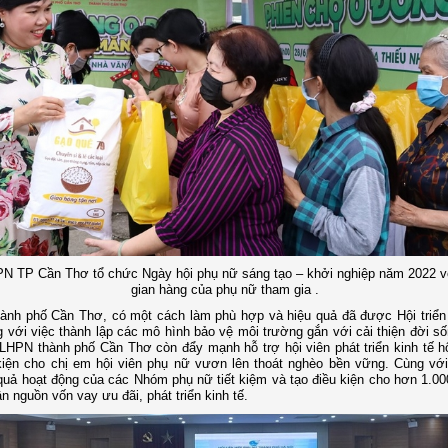
PN TP Cần Thơ tổ chức Ngày hội phụ nữ sáng tạo – khởi nghiệp năm 2022 v
gian hàng của phụ nữ tham gia .
hành phố Cần Thơ, có một cách làm phù hợp và hiệu quả đã được Hội triển 
 với việc thành lập các mô hình bảo vệ môi trường gắn với cải thiện đời số
 LHPN thành phố Cần Thơ còn đẩy mạnh hỗ trợ hội viên phát triển kinh tế hộ
kiện cho chị em hội viên phụ nữ vươn lên thoát nghèo bền vững. Cùng với
quả hoạt động của các Nhóm phụ nữ tiết kiệm và tạo điều kiện cho hơn 1.00
ận nguồn vốn vay ưu đãi, phát triển kinh tế.