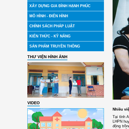
XÂY DỰNG GIA ĐÌNH HẠNH PHÚC
MÔ HÌNH - ĐIỂN HÌNH
CHÍNH SÁCH PHÁP LUẬT
KIẾN THỨC - KỸ NĂNG
SẢN PHẨM TRUYỀN THÔNG
THƯ VIỆN HÌNH ẢNH
VIDEO
Nhiều vi
Tại tỉnh
LHPN huy
động trồ