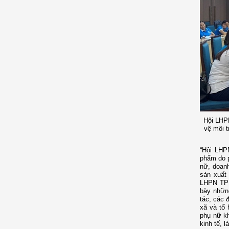
Hội LHPN
vệ môi t
“Hội LHPN
phẩm do p
nữ, doanh
sản xuất
LHPN TP 
bày nhữn
tác, các 
xã và tổ 
phụ nữ kh
kinh tế, 