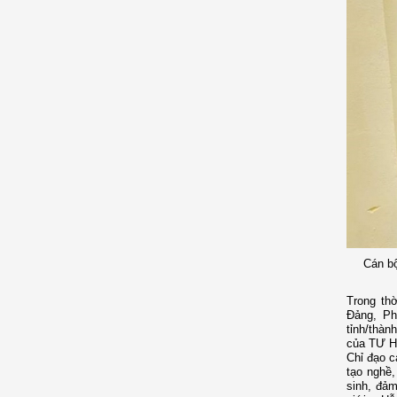
Cán bộ
Trong th
Đảng, Ph
tỉnh/thà
của TƯ Hộ
Chỉ đạo c
tạo nghề,
sinh, đảm