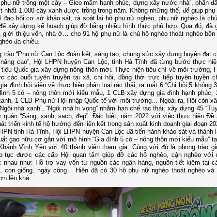
 phụ nữ trồng một cây – Gieo mầm hạnh phúc, dựng xây nước nhà”, phấn đấ
t nhất 1.000 cây xanh được trồng trong năm. Không những thế, để giúp phụ
ỉ đạo hội cơ sở khảo sát, rà soát lại hộ phụ nữ nghèo, phụ nữ nghèo là chủ 
để xây dựng kế hoạch giúp đỡ bằng nhiều hình thức phù hợp. Qua đó, đã 
, giới thiệu vốn, nhà ở… cho 91 hộ phụ nữ là chủ hộ nghèo thoát nghèo bền
nghèo đa chiều.
 trào “Phụ nữ Can Lộc đoàn kết, sáng tạo, chung sức xây dựng huyện đạt 
 nâng cao”, Hội LHPN huyện Can Lộc, tỉnh Hà Tĩnh đã từng bước thực h
 tiêu Quốc gia xây dựng nông thôn mới. Thực hiện tiêu chí về môi trường, 
c các buổi tuyên truyền tại xã, chi hội, đồng thời trực tiếp tuyên tuyền 
gia đình hội viên về thực hiện phân loại rác thải; ra mắt 6 “Chi hội 5 không 
đình 5 có – nông thôn mới kiểu mẫu, 1 CLB xây dựng gia đình hạnh phúc;
anh, 1 CLB Phụ nữ Hội nhập Quốc tế với môi trường… Ngoài ra, Hội còn x
Ngôi nhà xanh”, “Ngôi nhà hi vọng” nhằm hạn chế rác thải; xây dựng 45 “T
 quản “Sáng, xanh, sạch, đẹp”. Đặc biệt, năm 2022 với việc thực hiện Đề 
át triển kinh tế hộ hướng đến liên kết trong sản xuất kinh doanh giai đoạn 2
HPN tỉnh Hà Tĩnh, Hội LHPN huyện Can Lộc đã tiến hành khảo sát và thành 
uất gạo hữu cơ gắn với mô hình “Gia đình 5 có – nông thôn mới kiểu mẫu” tạ
Khánh Vĩnh Yên với 40 thành viên tham gia. Cùng với đó là phong trào g
ếp tục được các cấp Hội quan tâm giúp đỡ các hộ nghèo, cận nghèo với 
 nhau như: Hỗ trợ vay vốn từ nguồn các ngân hàng, nguồn tiết kiệm tại cá
g, con giống, ngày công… Hiện đã có 30 hộ phụ nữ nghèo thoát nghèo và
ơn lên khá.