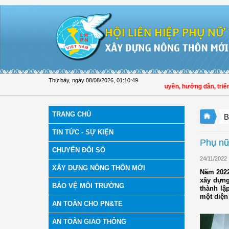
Truy cập nội dung luôn
Thứ bảy, ngày 08/08/2026
,
01:10:50
Hội LHPN tỉnh Đồng Tháp tuyên truyền, hướng dẫn, triển khai cô
TRANG CHỦ
B
TIN TỨC - SỰ KIỆN
Phụ nữ
CHUYỂN ĐỔI SỐ
24/11/2022
XÂY DỰNG NÔNG THÔN MỚI
Năm 2022
xây dựng
BẢO VỆ MÔI TRƯỜNG
thành lậ
một diện
AN TOÀN CHO PN&TE
AN TOÀN GIAO THÔNG