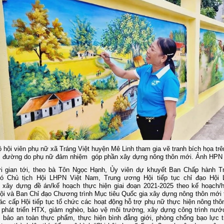
 hội viên phụ nữ xã Tráng Việ
t huyện Mê Linh tham gia vẽ tranh bích họa trê
đường do phụ nữ đảm nhiệm góp phần xây dựng nông thôn mới. Ảnh HPN
ời gian tới, theo bà Tôn Ngọc Hạnh, Ủy viên dự khuyết Ban Chấp hành 
ó Chủ tịch Hội LHPN Việt Nam, Trung ương Hội tiếp tục chỉ đạo Hội
nh xây dựng đề án/kế hoạch thực hiện giai đoạn 2021-2025 theo kế hoạch
i và Ban Chỉ đạo Chương trình Mục tiêu Quốc gia xây dựng nông thôn mới t
ác cấp Hội tiếp tục tổ chức các hoạt động hỗ trợ phụ nữ thực hiện nông thô
 phát triển HTX, giảm nghèo, bảo vệ môi trường, xây dựng công trình nướ
 bảo an toàn thực phẩm, thực hiện bình đẳng giới, phòng chống bạo lực 