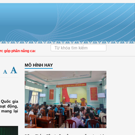
ần nâng cao tỷ lệ người dân tham gia bảo hiểm y tế
MÔ HÌNH HAY
u Quốc gia
oạt động,
 mang lại