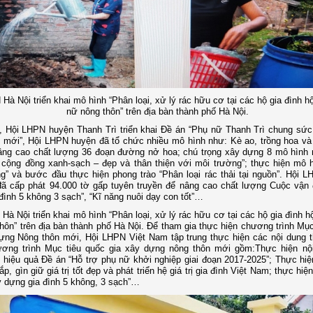
Hà Nội triển khai mô hình “Phân loại, xử lý rác hữu cơ tại các hộ gia đình hộ
nữ nông thôn” trên địa bàn thành phố Hà Nội.
, Hội LHPN huyện Thanh Trì triển khai Đề án “Phụ nữ Thanh Trì chung sứ
 mới”, Hội LHPN huyện đã tổ chức nhiều mô hình như: Kè ao, trồng hoa và
nâng cao chất lượng 36 đoạn đường nở hoa; chú trọng xây dựng 8 mô hình
 cộng đồng xanh-sạch – đẹp và thân thiện với môi trường”; thực hiện mô 
g” và bước đầu thực hiện phong trào “Phân loại rác thải tại nguồn”. Hội 
đã cấp phát 94.000 tờ gấp tuyên truyền để nâng cao chất lượng Cuộc vận
đình 5 không 3 sạch”, “Kĩ năng nuôi dạy con tốt”…
Hà Nội triển khai mô hình “Phân loại, xử lý rác hữu cơ tại các hộ gia đình h
hôn” trên địa bàn thành phố Hà Nội. Để tham gia thực hiện chương trình Mục
ựng Nông thôn mới, Hội LHPN Việt Nam tập trung thực hiện các nội dung 
ương trình Mục tiêu quốc gia xây dựng nông thôn mới gồm:Thực hiện nộ
i hiệu quả Đề án “Hỗ trợ phụ nữ khởi nghiệp giai đoạn 2017-2025”; Thực hiệ
p, gìn giữ giá trị tốt đẹp và phát triển hệ giá trị gia đình Việt Nam; thực hi
 dựng gia đình 5 không, 3 sạch”…