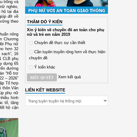
u trồng và
 nữ nghèo,
hộ tại địa
giúp đỡ về
 vững theo
THĂM DÒ Ý KIẾN
Xin ý kiến về chuyên đề an toàn cho phụ
chuẩn nông
nữ và trẻ em năm 2019
iện Chương
Chuyên đề thực sự cần thiết
Hội Phụ nữ
cho hơn 32
Cần tuyên truyền rộng hơn về thực hiện
3 sạch”, 16
chuyên đề
 1 CLB phụ
ây dựng 65
Ý kiến khác
uyến đường
án “Hỗ trợ
Xem kết quả
BIỂU QUYẾT
022 – 2026”
lập Tổ hợp
i thôn Vân
LIÊN KẾT WEBSITE
iúp phụ nữ
nhiều hình
c tổ, tặng
 68 hộ cận