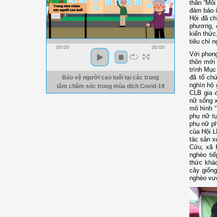
thần “Mỗi
đảm bảo í
Hội đã ch
phương, 
kiến thức
tiêu chí 
00:00
00:00
Với phong
thôn mới
trình Mục
đã tổ chứ
Bảo vệ người cao tuổi tại các trung
nghìn hộ 
tâm chăm sóc trong mùa dịch Covid-19
CLB gia 
nữ sống x
mô hình “
phụ nữ tự
phụ nữ ph
của Hội L
tác sản x
Cửu, xã 
nghèo ti
thức khác
cây giốn
nghèo vư