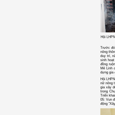
Hội LHPN 
Trước đó
nông thôn
duy trì, 
sinh hoạt
đồng ruộn
Mê Linh 
dựng gia 
Hội LHPN 
nữ nông t
gia xây d
trong Ch
Triển kha
05: Vun đắ
động “Xây