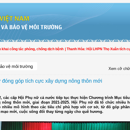
ng tác phòng, chống dịch bệnh
| Thanh Hóa: Hội LHPN Thọ Xuân tích cực góp ph
ảo vệ môi trường
Xem cỡ chữ
 đóng góp tích cực xây dựng nông thôn mới
, các cấp Hội Phụ nữ cả nước tiếp tục thực hiện Chương trình Mục tiê
 nông thôn mới, giai đoạn 2021-2025. Hội Phụ nữ đã tổ chức nhiều h
p nhiều mô hình theo các tiêu chí phù hợp với cơ sở, từ đó góp phần
 mạo mới, cuộc sống đổi thay từng ngày cho quê hương.