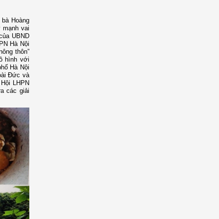
o bà Hoàng
y mạnh vai
″ của UBND
PN Hà Nội
nông thôn”
ô hình với
phố Hà Nội
oài Đức và
, Hội LHPN
a các giải