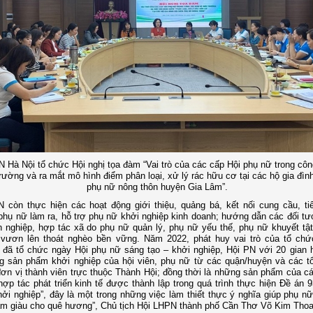
 Hà Nội tổ chức Hội nghị tọa đàm “Vai trò của các cấp Hội phụ nữ trong côn
rường và ra mắt mô hình điểm phân loại, xử lý rác hữu cơ tại các hộ gia đình
phụ nữ nông thôn huyện Gia Lâm”.
 còn thực hiện các hoạt động giới thiệu, quảng bá, kết nối cung cầu, ti
hụ nữ làm ra, hỗ trợ phụ nữ khởi nghiệp kinh doanh; hướng dẫn các đối tư
 nghiệp, hợp tác xã do phụ nữ quản lý, phụ nữ yếu thế, phụ nữ khuyết tật 
 vươn lên thoát nghèo bền vững. Năm 2022, phát huy vai trò của tổ chứ
đã tổ chức ngày Hội phụ nữ sáng tạo – khởi nghiệp, Hội PN với 20 gian 
g sản phẩm khởi nghiệp của hội viên, phụ nữ từ các quận/huyện và các t
đơn vị thành viên trực thuộc Thành Hội; đồng thời là những sản phẩm của c
hợp tác phát triển kinh tế được thành lập trong quá trình thực hiện Đề án 9
ởi nghiệp”, đây là một trong những việc làm thiết thực ý nghĩa giúp phụ nữ 
làm giàu cho quê hương”, Chủ tịch Hội LHPN thành phố Cần Thơ Võ Kim Thoa