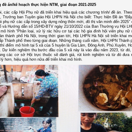
 đề án/kế hoạch thực hiện NTM, giai đoạn 2021-2025
i, các cấp Hội Phụ nữ đã triển khai hiệu quả các chương trình/ đề án. The
, Trưởng ban Tuyên giáo Hội LHPN Hà Nội cho biết: Thực hiện Đề án “Đẩ
ội phụ nữ các cấp trong xây dựng nông thôn mới, đô thị văn minh đến 2025
ố và Hướng dẫn số 15/HD-BTV ngày 21/10/2022 của Ban Thường vụ Hội LH
i mô hình “Phân loại, xử lý rác hữu cơ tại các hộ gia đình hội viên phụ nữ 
bàn thành phố Hà Nội, trong thời gian tới, Hội LHPN Hà Nội sẽ triển khai m
p Thành phố theo từng giai đoạn. Những tháng cuối năm, Hội LHPN Thành 
i thí điểm mô hình tại 5 xã của 5 huyện là Gia Lâm, Đông Anh, Phú Xuyên, H
. Dự kiến nghiệm thu bước đầu của 5 xã này là vào đầu năm 2023, từ đó
ng các cơ sở Hội trực thuộc sẽ đánh giá, rút kinh nghiệm và từ đó đưa r
lý hơn, hiệu quả hơn nữa để triển khai mô hình.