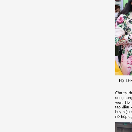
Hội LH
Còn tại t
song song
viên, Hội
tạo điều 
huy hiệu 
nữ tiếp c