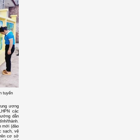
n tuyến
Trung ương
 LHPN các
/hướng dẫn
ỉnh/thành.
n mới (đào
c sạch, vệ
trên cơ sở