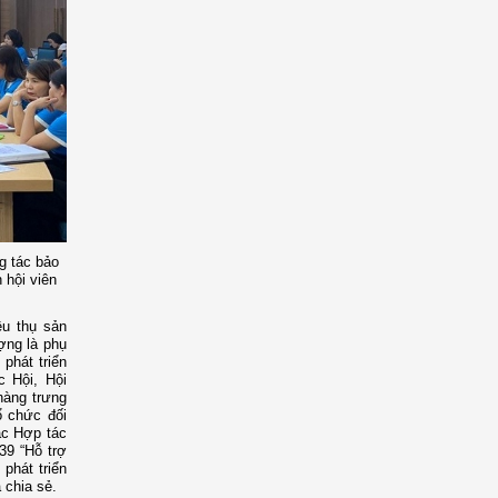
g tác bảo
 hội viên
êu thụ sản
ợng là phụ
phát triển
c Hội, Hội
hàng trưng
ổ chức đối
ác Hợp tác
39 “Hỗ trợ
phát triển
 chia sẻ.