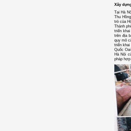
Xây dựng
Tại Hà Nộ
Thu Hồng
trò của H
Thành ph
triển kha
trên địa 
quy mô cấ
triển kha
Quốc Oai
Hà Nội cù
pháp hợp 