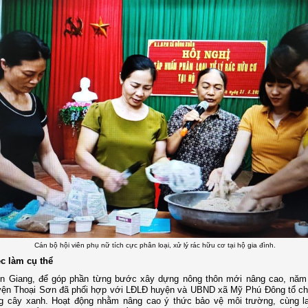
Cán bộ hội viên phụ nữ tích cực phân loại, xử lý rác hữu cơ tại hộ gia đình.
ệc làm cụ thể
 An Giang, để góp phần từng bước xây dựng nông thôn mới nâng cao, năm
ện Thoại Sơn đã phối hợp với LĐLĐ huyện và UBND xã Mỹ Phú Đông tổ ch
ng cây xanh. Hoạt động nhằm nâng cao ý thức bảo vệ môi trường, cùng la