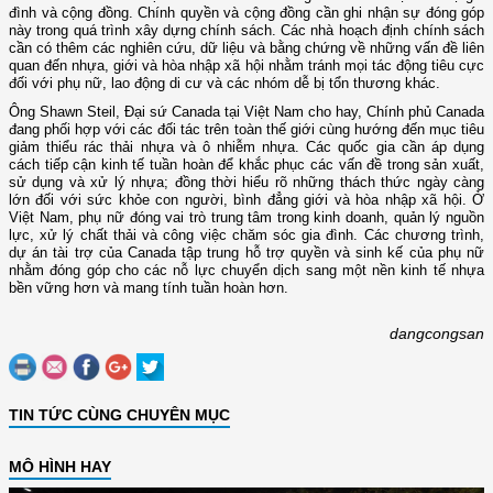
đình và cộng đồng. Chính quyền và cộng đồng cần ghi nhận sự đóng góp
này trong quá trình xây dựng chính sách. Các nhà hoạch định chính sách
cần có thêm các nghiên cứu, dữ liệu và bằng chứng về những vấn đề liên
quan đến nhựa, giới và hòa nhập xã hội nhằm tránh mọi tác động tiêu cực
đối với phụ nữ, lao động di cư và các nhóm dễ bị tổn thương khác.
Ông Shawn Steil, Đại sứ Canada tại Việt Nam cho hay, Chính phủ Canada
đang phối hợp với các đối tác trên toàn thế giới cùng hướng đến mục tiêu
giảm thiểu rác thải nhựa và ô nhiễm nhựa. Các quốc gia cần áp dụng
cách tiếp cận kinh tế tuần hoàn để khắc phục các vấn đề trong sản xuất,
sử dụng và xử lý nhựa; đồng thời hiểu rõ những thách thức ngày càng
lớn đối với sức khỏe con người, bình đẳng giới và hòa nhập xã hội. Ở
Việt Nam, phụ nữ đóng vai trò trung tâm trong kinh doanh, quản lý nguồn
lực, xử lý chất thải và công việc chăm sóc gia đình. Các chương trình,
dự án tài trợ của Canada tập trung hỗ trợ quyền và sinh kế của phụ nữ
nhằm đóng góp cho các nỗ lực chuyển dịch sang một nền kinh tế nhựa
bền vững hơn và mang tính tuần hoàn hơn.
dangcongsan
TIN TỨC CÙNG CHUYÊN MỤC
MÔ HÌNH HAY