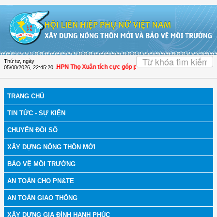
Truy cập nội dung luôn
OK
Thứ tư, ngày
Thanh Hóa: Hội LHPN Thọ Xuân tích cực góp phần nâng cao tỷ lệ người dân tham
05/08/2026
,
22:45:21
TRANG CHỦ
TIN TỨC - SỰ KIỆN
CHUYỂN ĐỔI SỐ
XÂY DỰNG NÔNG THÔN MỚI
BẢO VỆ MÔI TRƯỜNG
AN TOÀN CHO PN&TE
AN TOÀN GIAO THÔNG
XÂY DỰNG GIA ĐÌNH HẠNH PHÚC