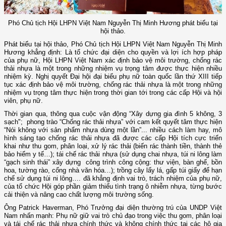
Phó Chủ tịch Hội LHPN Việt Nam Nguyễn Thị Minh Hương phát biểu tại
hội thảo.
Phát biểu tại hội thảo, Phó Chủ tịch Hội LHPN Việt Nam Nguyễn Thị Minh
Hương khẳng định: Là tổ chức đại diện cho quyền và lợi ích hợp pháp
của phụ nữ, Hội LHPN Việt Nam xác định bảo vệ môi trường, chống rác
thải nhựa là một trong những nhiệm vụ trọng tâm được thực hiện nhiều
nhiệm kỳ. Nghị quyết Đại hội đại biểu phụ nữ toàn quốc lần thứ XIII tiếp
tục xác định bảo vệ môi trường, chống rác thải nhựa là một trong những
nhiệm vụ trọng tâm thực hiện trong thời gian tới trong các cấp Hội và hội
viên, phụ nữ.
Thời gian qua, thông qua cuộc vận động “Xây dựng gia đình 5 không, 3
sạch"; phong trào “Chống rác thải nhựa” với cam kết quyết tâm thực hiện
“Nói không với sản phẩm nhựa dùng một lần”... nhiều cách làm hay, mô
hình sáng tạo chống rác thải nhựa đã được các cấp Hội tích cực triển
khai như thu gom, phân loại, xử lý rác thải (biến rác thành tiền, thành thẻ
bảo hiểm y tế…); tái chế rác thải nhựa (sử dụng chai nhựa, túi ni lông làm
“gạch sinh thái” xây dựng công trình công cộng: thư viện, bàn ghế, bồn
hoa, tường rào, cổng nhà văn hóa…); trồng cây lấy lá, gấp túi giấy để hạn
chế sử dụng túi ni lông…. đã khẳng định vai trò, trách nhiệm của phụ nữ,
của tổ chức Hội góp phần giảm thiểu tình trạng ô nhiễm nhựa, từng bước
cải thiện và nâng cao chất lượng môi trường sống.
Ông Patrick Haverman, Phó Trưởng đại diện thường trú của UNDP Việt
Nam nhấn mạnh: Phụ nữ giữ vai trò chủ đạo trong việc thu gom, phân loại
và tái chế rác thải nhựa chính thức và không chính thức tại các hộ gia