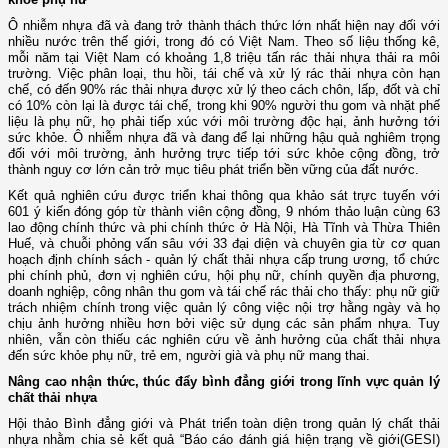
Ô nhiễm nhựa đã và đang trở thành thách thức lớn nhất hiện nay đối với
nhiều nước trên thế giới, trong đó có Việt Nam. Theo số liệu thống kê,
mỗi năm tại Việt Nam có khoảng 1,8 triệu tấn rác thải nhựa thải ra môi
trường. Việc phân loại, thu hồi, tái chế và xử lý rác thải nhựa còn hạn
chế, có đến 90% rác thải nhựa được xử lý theo cách chôn, lấp, đốt và chỉ
có 10% còn lại là được tái chế, trong khi 90% người thu gom và nhặt phế
liệu là phụ nữ, họ phải tiếp xúc với môi trường độc hại, ảnh hưởng tới
sức khỏe. Ô nhiễm nhựa đã và đang để lại những hậu quả nghiêm trọng
đối với môi trường, ảnh hưởng trực tiếp tới sức khỏe cộng đồng, trở
thành nguy cơ lớn cản trở mục tiêu phát triển bền vững của đất nước.
Kết quả nghiên cứu được triển khai thông qua khảo sát trực tuyến với
601 ý kiến đóng góp từ thành viên cộng đồng, 9 nhóm thảo luận cùng 63
lao động chính thức và phi chính thức ở Hà Nội, Hà Tĩnh và Thừa Thiên
Huế, và chuỗi phỏng vấn sâu với 33 đại diện và chuyên gia từ cơ quan
hoạch định chính sách - quản lý chất thải nhựa cấp trung ương, tổ chức
phi chính phủ, đơn vị nghiên cứu, hội phụ nữ, chính quyền địa phương,
doanh nghiệp, công nhân thu gom và tái chế rác thải cho thấy: phụ nữ giữ
trách nhiệm chính trong việc quản lý công việc nội trợ hằng ngày và họ
chịu ảnh hưởng nhiều hơn bởi việc sử dụng các sản phẩm nhựa. Tuy
nhiên, vẫn còn thiếu các nghiên cứu về ảnh hưởng của chất thải nhựa
đến sức khỏe phụ nữ, trẻ em, người già và phụ nữ mang thai.
Nâng cao nhận thức, thúc đẩy bình đẳng giới trong lĩnh vực quản lý
chất thải nhựa
Hội thảo Bình đẳng giới và Phát triển toàn diện trong quản lý chất thải
nhựa nhằm chia sẻ kết quả “Báo cáo đánh giá hiện trạng về giới(GESI)