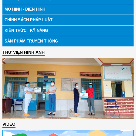
MÔ HÌNH - ĐIỂN HÌNH
CHÍNH SÁCH PHÁP LUẬT
KIẾN THỨC - KỸ NĂNG
SẢN PHẨM TRUYỀN THÔNG
THƯ VIỆN HÌNH ẢNH
VIDEO