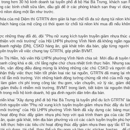
 trong hơn 30 hộ kinh doanh tại tuyến phố đi bộ Hai Bà Trưng, khách sạn
g các bình chiết sữa tắm, dầu gội để ở các phòng khách sạn thay vì dùng
vỏ nilon dùng một lần như trước.
hóa của mệ Diệm thì GTRTN đơn giản là hạn chế tối đa sử dụng túi nilon khi
hách hàng của mệ cũng có thói quen từ chối túi nilon khi mua đồ nếu khô
c những thay đổi đó, đội "Phụ nữ xung kích tuyên truyền giảm nhựa thúc đ
 thiện với môi trường" của Hội LHPN phường Vĩnh Ninh đã không ngần ngạ
oanh nghiệp (DN), CSKD hàng ăn, giải khát trên địa bàn, gặp từng người
uyên truyền về việc chung tay GTRTN, góp phần BVMT.
n Thị Hiền, hội viên Hội LHPN phường Vĩnh Ninh chia sẻ: Mới đầu đi tuyên 
oanh cũng khá e dè, chỉ lắng nghe chứ chưa nhiệt tình thực hiện. Nhưng sau
uyền, vận động điều đáng mừng là không những các chủ CSKD và người dâ
hận thấy việc thực hiện tốt phân loại rác tại nguồn, GTRTN đã mang lại nhi
h tế lẫn môi trường. Với những hành động tưởng chừng rất nhỏ của mỗi ng
làm giảm chi phí trong công tác thu gom, vận chuyển, xử lý rác, giảm diệ
 giảm thiểu ô nhiễm môi trường, BVMT trong lành, tiết kiệm tài nguyên thiê
h trong mỗi hộ kinh doanh, hộ gia đình người dân trên địa bàn.
triển khai “Xây dựng phố đi bộ Hai Bà Trưng là tuyến phố du lịch GTRTN” l
 tình nguyện viên “Phụ nữ xung kích tuyên truyền giảm nhựa thúc đẩy du lịc
i môi trường" của Hội LHPN phường Vĩnh Ninh đã xây dựng các bảng mục
 hoạt động thúc đẩy giảm nhựa phù hợp với quá trình tham gia của các D
ăn, quán giải khát, trên địa bàn phường và có các cách tuyền truyền phù h
kết thực hiện các tiêu chí hoạt động thúc đẩy giảm nhựa theo quy tắc 6T là
, tái sử dụng, tái chế, thay thế và thu gom và làm các sticker, hastag... để 