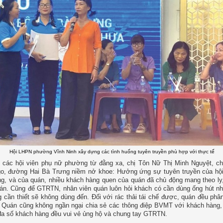
Hội LHPN phường Vĩnh Ninh xây dựng các tình huống tuyên truyền phù hợp với thực tế
y các hội viên phụ nữ phường từ đằng xa, chị Tôn Nữ Thị Minh Nguyệt, c
o, đường Hai Bà Trưng niềm nở khoe: Hưởng ứng sự tuyên truyền của hội
, và của quán, nhiều khách hàng quen của quán đã chủ động mang theo ly,
uán. Cũng để GTRTN, nhân viên quán luôn hỏi khách có cần dùng ống hút n
 cần thiết sẽ không dùng đến. Đối với rác thải tái chế được, quán đều phân
. Quán cũng không ngần ngại chia sẻ các thông điệp BVMT với khách hàng,
a số khách hàng đều vui vẻ ủng hộ và chung tay GTRTN.