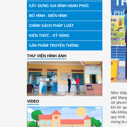
XÂY DỰNG GIA ĐÌNH HẠNH PHÚC
MÔ HÌNH - ĐIỂN HÌNH
CHÍNH SÁCH PHÁP LUẬT
KIẾN THỨC - KỸ NĂNG
SẢN PHẨM TRUYỀN THÔNG
THƯ VIỆN HÌNH ẢNH
Nhìn thấ
phê Mang
VIDEO
nữ phường
khi tới q
nếu không
quy trình
mừng là đ