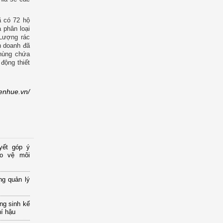
ã có 72 hộ
 phân loại
 Lượng rác
h doanh đã
thùng chứa
 động thiết
ienhue.vn/
yết góp ý
ảo vệ môi
ng quản lý
ng sinh kế
hí hậu