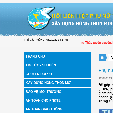
Truy cập nội dung luôn
Thứ sáu, ngày 07/08/2026
,
18:17:57
Hội LHPN tỉnh Đồng Tháp tuyên truyền, hướn
TRANG CHỦ
B
TIN TỨC - SỰ KIỆN
Phụ nữ
CHUYỂN ĐỔI SỐ
12/01/2024
XÂY DỰNG NÔNG THÔN MỚI
Để góp p
(LHPN) p
BẢO VỆ MÔI TRƯỜNG
giảm nhự
doanh (C
AN TOÀN CHO PN&TE
Trưng cù
AN TOÀN GIAO THÔNG