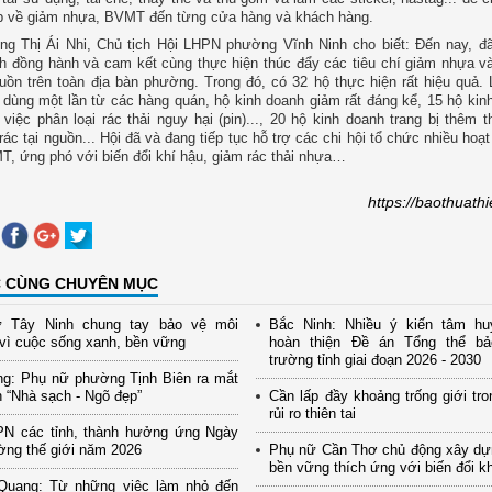
ệp về giảm nhựa, BVMT đến từng cửa hàng và khách hàng.
g Thị Ái Nhi, Chủ tịch Hội LHPN phường Vĩnh Ninh cho biết: Đến nay, đ
h đồng hành và cam kết cùng thực hiện thúc đẩy các tiêu chí giảm nhựa và
guồn trên toàn địa bàn phường. Trong đó, có 32 hộ thực hiện rất hiệu quả.
 dùng một lần từ các hàng quán, hộ kinh doanh giảm rất đáng kể, 15 hộ kin
 việc phân loại rác thải nguy hại (pin)..., 20 hộ kinh doanh trang bị thêm 
rác tại nguồn... Hội đã và đang tiếp tục hỗ trợ các chi hội tổ chức nhiều hoạt
, ứng phó với biến đổi khí hậu, giảm rác thải nhựa…
https://baothuath
C CÙNG CHUYÊN MỤC
 Tây Ninh chung tay bảo vệ môi
Bắc Ninh: Nhiều ý kiến tâm hu
vì cuộc sống xanh, bền vững
hoàn thiện Đề án Tổng thể b
trường tỉnh giai đoạn 2026 - 2030
ng: Phụ nữ phường Tịnh Biên ra mắt
 “Nhà sạch - Ngõ đẹp”
Cần lấp đầy khoảng trống giới tro
rủi ro thiên tai
PN các tỉnh, thành hưởng ứng Ngày
ờng thế giới năm 2026
Phụ nữ Cần Thơ chủ động xây dự
bền vững thích ứng với biến đổi k
Quang: Từ những việc làm nhỏ đến