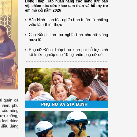
Đồng Tháp: Tập huấn nâng cao năng lực bảo
vệ, chăm sóc sức khỏe tâm thần và hỗ trợ trẻ
em mồ côi năm 2026
Bắc Ninh: Lan tỏa nghĩa tình tri ân từ những
việc làm thiết thực
Cao Bằng: Lan tỏa nghĩa tình phụ nữ vùng
mưa lũ
Phụ nữ Đồng Tháp trao kinh phí hỗ trợ sinh
kế khởi nghiệp cho 10 hội viên phụ nữ có...
hủ quán cà
 viên, phụ
 cốc riêng
hựa không,
 loại đúng
 điều đáng