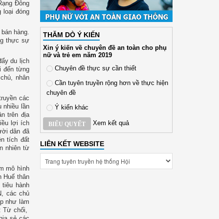
 Rạng Đông
 loại đóng
 bán hàng.
THĂM DÒ Ý KIẾN
ng thực sự
Xin ý kiến về chuyên đề an toàn cho phụ
nữ và trẻ em năm 2019
ẩy du lịch
Chuyên đề thực sự cần thiết
i đến từng
 chủ, nhân
Cần tuyên truyền rộng hơn về thực hiện
chuyên đề
truyền các
 nhiều lần
Ý kiến khác
n trên địa
Xem kết quả
ều lợi ích
BIỂU QUYẾT
ười dân đã
n tích đất
LIÊN KẾT WEBSITE
n nhiên từ
àm mô hình
h Huế thân
 tiêu hành
N, các chủ
ợp như làm
: Từ chối,
chia sẻ các