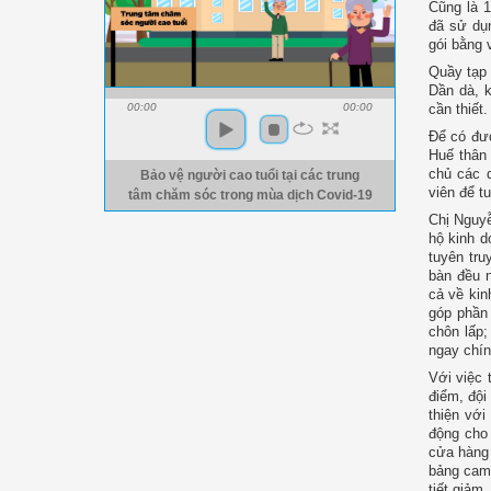
Cũng là 1
đã sử dụn
gói bằng 
Quầy tạp 
Dần dà, k
00:00
00:00
cần thiết.
Để có đượ
Huế thân
chủ các d
Bảo vệ người cao tuổi tại các trung
viên để t
tâm chăm sóc trong mùa dịch Covid-19
Chị Nguyễ
hộ kinh d
tuyên tr
bàn đều n
cả về kin
góp phần 
chôn lấp;
ngay chín
Với việc 
điểm, đội
thiện vớ
động cho
cửa hàng 
bảng cam 
tiết giảm