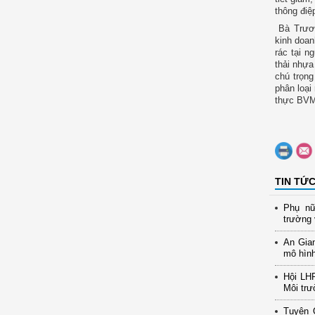
thông đi
Bà Trươn
kinh doan
rác tại n
thải nhựa
chú trọng
phân loại 
thực BVMT
TIN TỨ
Phụ nữ
trường 
An Gia
mô hình
Hội LH
Môi trư
Tuyên 