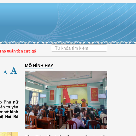
Xuân tích cực góp phần nâng cao tỷ lệ người dân tham gia bảo hiểm y tế
MÔ HÌNH HAY
ệp Phụ nữ
ên truyền
cơ sở kinh
bộ Hai Bà