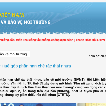
g dẫn, triển khai công tác phòng, chống dịch bệnh
| Thanh Hóa: Hội LHPN Thọ 
ảo vệ môi trường
Xem cỡ chữ
 Huế góp phần hạn chế rác thải nhựa
hần hạn chế rác thải nhựa, bảo vệ môi trường (BVMT), Hội Liên hi
hường Vĩnh Ninh, TP. Huế đã xây dưng mô hình "Phụ nữ xung kích tuy
a thúc đẩy du lịch Huế thân thiện với môi trường" cùng vận động các 
SKD), dịch vụ ăn uống trên địa bàn phường, nhất là tuyến phố đi 
ng chung tay giảm thiểu rác thải nhựa (GTRTN).