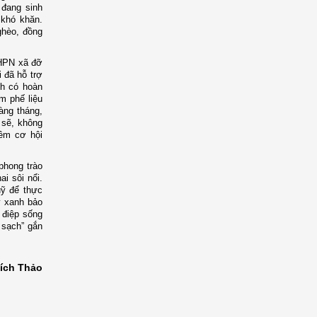
 đang sinh
 khó khăn.
ghèo, đồng
LHPN xã đỡ
 đã hỗ trợ
nh có hoàn
m phế liệu
àng tháng,
 sẽ, không
hêm cơ hội
phong trào
i sôi nổi.
uỹ để thực
y xanh bảo
 điệp sống
 sạch” gắn
ích Thảo