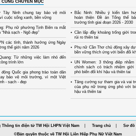
C CÙNG CHUYÊN MỤC
 Tây Ninh chung tay bảo vệ môi
Bắc Ninh: Nhiều ý kiến tâm hu
vì cuộc sống xanh, bền vững
hoàn thiện Đề án Tổng thể b
trường tỉnh giai đoạn 2026 - 2030
ng: Phụ nữ phường Tịnh Biên ra mắt
 “Nhà sạch - Ngõ đẹp”
Cần lấp đầy khoảng trống giới tro
rủi ro thiên tai
PN các tỉnh, thành hưởng ứng Ngày
ờng thế giới năm 2026
Phụ nữ Cần Thơ chủ động xây dự
bền vững thích ứng với biến đổi k
Quang: Từ những việc làm nhỏ đến
ông trình lớn
UN Women: 3 thông điệp nhằm
chính sách có trách nhiệm giới
phó biến đổi khí hậu và thiên tai
 động Quốc gia phong trào toàn dân
tay bảo vệ môi trường, vì một Việt
h - sạch - đẹp
Tăng cường sự tham gia và vai tr
của phụ nữ trong ứng phó với bi
hậu và thiên tai
 Thông tin điện tử TW Hội LHPN Việt Nam
Trang chủ
Sơ đồ 
©Bản quyền thuộc về TW Hội Liên Hiệp Phụ Nữ Việt Nam