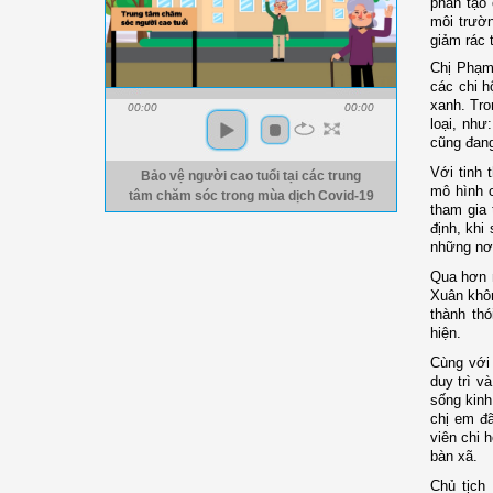
phần tạo
môi trườ
giảm rác 
Chị Phạm 
các chi h
xanh. Tro
00:00
00:00
loại, như
cũng đang
Với tinh 
Bảo vệ người cao tuổi tại các trung
mô hình 
tâm chăm sóc trong mùa dịch Covid-19
tham gia 
định, khi
những nơ
Qua hơn m
Xuân khôn
thành th
hiện.
Cùng với
duy trì v
sống kinh
chị em đã
viên chi 
bàn xã.
Chủ tịch