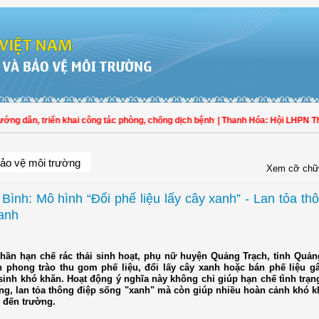
dẫn, triển khai công tác phòng, chống dịch bệnh
| Thanh Hóa: Hội LHPN Thọ Xu
ảo vệ môi trường
Xem cỡ chữ
Bình: Mô hình “Đổi phế liệu lấy cây xanh” - Lan tỏa th
anh
hần hạn chế rác thải sinh hoạt, phụ nữ huyện Quảng Trạch, tỉnh Quản
n phong trào thu gom phế liệu, đổi lấy cây xanh hoặc bán phế liệu g
sinh khó khăn. Hoạt động ý nghĩa này không chỉ giúp hạn chế tình trạ
ng, lan tỏa thông điệp sống "xanh" mà còn giúp nhiều hoàn cảnh khó k
 đến trường.