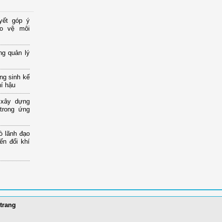
yết góp ý
ảo vệ môi
ng quản lý
ng sinh kế
hí hậu
 xây dựng
 trong ứng
ò lãnh đạo
ến đổi khí
trang