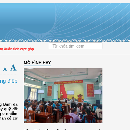
ân tích cực góp phần nâng cao tỷ lệ người dân tham gia bảo hiểm y tế
MÔ HÌNH HAY
ông điệp
g Bình đã
ây quỹ đỡ
ng ô nhiễm
hăn có cơ