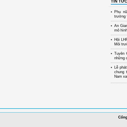
TIN TỨ
Phụ nữ
trường 
An Gia
mô hình
Hội LH
Môi trư
Tuyên 
những c
Lễ phát
chung 
Nam xan
Cổng