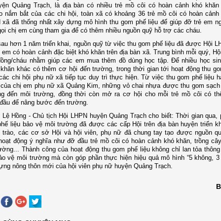
ện Quảng Trạch, là địa bàn có nhiều trẻ mồ côi có hoàn cảnh khó khăn
o nắm bắt của các chi hội, toàn xã có khoảng 36 trẻ mồ côi có hoàn cảnh
xã đã thống nhất xây dựng mô hình thu gom phế liệu để giúp đỡ trẻ em n
gọi chị em cùng tham gia để có thêm nhiều nguồn quỹ hỗ trợ các cháu.
 sau hơn 1 năm triển khai, nguồn quỹ từ việc thu gom phế liệu đã được Hội 
 em có hoàn cảnh đặc biệt khó khăn trên địa bàn xã. Trung bình mỗi quý, Hội
đồng/cháu nhằm giúp các em mua thêm đồ dùng học tập. Để nhiều học si
khăn khác có thêm cơ hội đến trường, trong thời gian tới hoạt động thu go
ác chi hội phụ nữ xã tiếp tục duy trì thực hiện. Từ việc thu gom phế liệu h
 của chị em phụ nữ xã Quảng Kim, những vỏ chai nhựa được thu gom sạch
g đến môi trường, đồng thời còn mở ra cơ hội cho mỗi trẻ mồ côi có t
đầu để nâng bước đến trường.
 Lệ Hồng - Chủ tịch Hội LHPN huyện Quảng Trạch cho biết: Thời gian qua, 
hế liệu bảo vệ môi trường đã được các cấp Hội trên địa bàn huyện triển kha
 trào, các cơ sở Hội và hội viên, phụ nữ đã chung tay tạo được nguồn q
hoạt động ý nghĩa như đỡ đầu trẻ mồ côi có hoàn cảnh khó khăn, trồng câ
ường... Thành công của hoạt động thu gom phế liệu không chỉ lan tỏa thông
ảo vệ môi trường mà còn góp phần thực hiện hiệu quả mô hình “5 không, 3
ựng nông thôn mới của hội viên phụ nữ huyện Quảng Trạch.
B