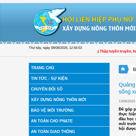
Truy cập nội dung luôn
Thứ bảy, ngày 08/08/2026
,
12:56:54
Hội LHPN tỉnh Đồng Tháp tuyên truyền, hướng 
TRANG CHỦ
B
TIN TỨC - SỰ KIỆN
Quảng 
CHUYỂN ĐỔI SỐ
sống x
XÂY DỰNG NÔNG THÔN MỚI
13/06/2023
Để góp p
BẢO VỆ MÔI TRƯỜNG
thực hiệ
đầu học 
AN TOÀN CHO PN&TE
môi trườ
hội được
AN TOÀN GIAO THÔNG