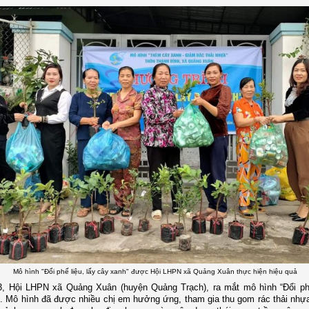
Mô hình "Đổi phế liệu, lấy cây xanh" được Hội LHPN xã Quảng Xuân thực hiện hiệu quả
, Hội LHPN xã Quảng Xuân (huyện Quảng Trạch), ra mắt mô hình “Đổi phế
. Mô hình đã được nhiều chị em hưởng ứng, tham gia thu gom rác thải nhự