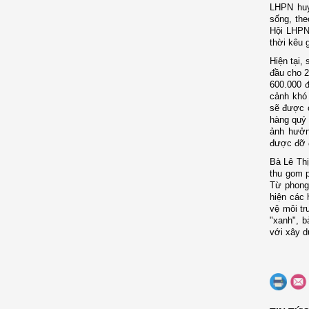
LHPN huy
sống, the
Hội LHPN 
thời kêu 
Hiện tại,
đầu cho 2
600.000 
cảnh khó 
sẽ được c
hàng quý
ảnh hưởn
được đỡ 
Bà Lê Thị
thu gom p
Từ phong
hiện các 
vệ môi tr
"xanh", b
với xây d