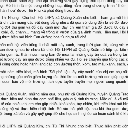
 cảnh quan sạch đẹp cho địa phương vừa gây dựng thói quen trồng cây x
ng. Mô hình là một trong những hoạt động nằm trong chương trình “Thêm
thải nhựa” được Hội Phụ xã phát động trước đó.
Thị Nhung - Chủ tịch Hội LHPN xã Quảng Xuân cho biết: Tham gia mô hình
ội chỉ cần mang các vật dụng bằng nhựa đã qua sử dụng đến là sẽ đổi đư
ng đợt thu gom và đổi cây xanh mới đây, chị em tham gia đổi được 80 cây 
: xoài, ổi, chanh... mang về trồng ở vườn của gia đình mình. Hiện nay, Hội
 thực hiện mô hình Con đường hoa từ nhựa tái chế.
thần mỗi hội viên trồng ít nhất một cây xanh, trong thời gian tới, cùng với v
con đường hoa từ nhựa tái chế, Hội LHPN xã Quảng Xuân sẽ tiếp tục kêu 
thu gom rác thải nhựa mang bán để mua lại những cây ăn quả và trồng tạ
 số lượng cây ăn quả được trồng nhiều và đủ, Hội sẽ chuyển qua trồng các 
i công cộng hoặc hành lang các con đường thôn, xóm, tạo màu xanh, sạch,
ột năm triển khai, mô hình “Đổi phế liệu, lấy cây xanh” của chị em phụ n
g những góp phần giảm lượng rác thải lớn ra môi trường mà con giúp ngườ
ói quen bảo vệ môi trường, tích cực tuyên truyền mọi người xung quanh
 xã Quảng Xuân, những năm qua, phụ nữ xã Quảng Kim, huyện Quảng Trạc
à thực hiện mô hình thu gom phế liệu, gây quỹ tình thương. Mặc dù là xã miề
 tế của nhiều chị em còn gặp nhiều khó khăn, tuy nhiên, khi triển khai mô hì
 ủng hộ và thực hiện nhiệt tình. Số rác thải phế liệu sau khi thu gom, đư
hội trong xã bán và gây quỹ giúp đỡ cho học sinh nghèo có hoàn cảnh khó khă
 Hội LHPN xã Quảng Kim, chị Từ Thị Nhung cho biết: Thực hiện phát độ