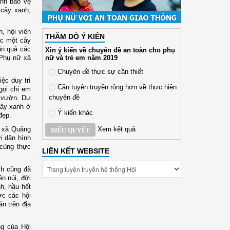
anh bảo vệ
 cây xanh,
, hội viên
THĂM DÒ Ý KIẾN
ợc một cây
ăn quả các
Xin ý kiến về chuyên đề an toàn cho phụ
nữ và trẻ em năm 2019
 Phụ nữ xã
Chuyên đề thực sự cần thiết
iệc duy trì
Cần tuyên truyền rộng hơn về thực hiện
gọi chị em
chuyên đề
i vườn. Dự
cây xanh ở
Ý kiến khác
 đẹp.
Xem kết quả
ữ xã Quảng
BIỂU QUYẾT
i dân hình
 cùng thực
LIÊN KẾT WEBSITE
h cũng đã
n núi, đời
nh, hầu hết
ợc các hội
n trên địa
ng của Hội