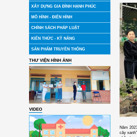
XÂY DỰNG GIA ĐÌNH HẠNH PHÚC
MÔ HÌNH - ĐIỂN HÌNH
CHÍNH SÁCH PHÁP LUẬT
KIẾN THỨC - KỸ NĂNG
SẢN PHẨM TRUYỀN THÔNG
THƯ VIỆN HÌNH ẢNH
VIDEO
Năm 2023
cây xanh”