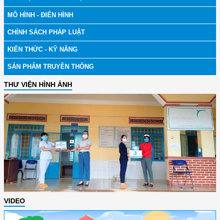
MÔ HÌNH - ĐIỂN HÌNH
CHÍNH SÁCH PHÁP LUẬT
KIẾN THỨC - KỸ NĂNG
SẢN PHẨM TRUYỀN THÔNG
THƯ VIỆN HÌNH ẢNH
VIDEO