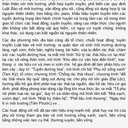
thân thiện với môi trường; phối hợp tuyên truyền, phổ biến các quy định
Luật Bảo vệ môi trường; vận động phụ nữ, cộng đồng sử dụng hợp lý tài
nguyên thiên nhiên; treo băng rôn, pano, khẩu hiệu tuyên truyền trên các
tuyến đường trung tâm hành chính huyện và trung tâm các xã trong thời
gian tổ chức các hoạt động; tuyên truyền, nâng cao nhận thức cho người
dân không săn bắt động vật quý hiếm, có nguy cơ tuyệt chủng; không
khai thác, sử dụng cạn kiệt nguồn tài nguyên thiên nhiên.
Các địa phương trên địa bàn cũng đã tổ chức chuỗi hoạt động: tuyên
truyền Luật bảo vệ môi trường, ra quân dọn vệ sinh môi trường đường
làng, ngõ xóm, thôn bản, nghĩa trang, bờ biển; xóa tụ điểm rác thải, chăm
sóc các tuyến đường hoa;
ra mắt mô hình “Xử lý rác thải hữu cơ tại nhà”
tại các xã nông thôn mới, mô hình
“Khu dân cư văn hóa điển hình”
;
trao
thùng
ủ
rác hữu cơ và men vi sinh cho hộ gia đình để làm phân hữu cơ
bón cây
;
duy trì “Tuyến đường hoa”, mô hình
chi hội “Phụ nữ sống xanh”
(Tam Kỳ);
tổ chức chương trình “Chống rác thải nhựa”, chương trình “đổi
rác thải nhựa lấy quà” tặng sọt đựng rác cho phụ nữ tôn giáo (Đại Lộc);
hướng dẫn hộ gia đình phân loại rác thải tại nguồn, đào hố rác hữu cơ gia
đình, phát động phong trào dùng cặp lồng khi mua thức ăn; ra mắt “Tổ phụ
nữ phân loại rác tại gia”, duy trì và nhân rộng mô hình liên kết “Nhà sạch,
vườn đẹp”, mô hình “Nhật ký thăm hộ”, “Phế liệu tình thương”, “Ngày thứ
6 vì môi trường (Tiên Phước) vv…
Các hoạt động sôi nổi đã tạo nên hiệu ứng mạnh mẽ, phát huy vai trò của
phụ nữ trong tham gia bảo vệ môi trường sống xanh, sạch, bền vững
bằng những việc làm cụ thể, thường xuyên, bền vững.