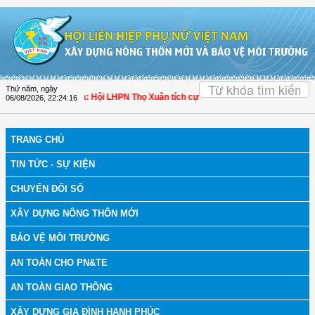
Truy cập nội dung luôn
OK
Thứ năm, ngày
 bệnh
| Thanh Hóa: Hội LHPN Thọ Xuân tích cực góp phần nâng cao tỷ lệ người 
06/08/2026
,
22:24:17
TRANG CHỦ
TIN TỨC - SỰ KIỆN
CHUYỂN ĐỔI SỐ
XÂY DỰNG NÔNG THÔN MỚI
BẢO VỆ MÔI TRƯỜNG
AN TOÀN CHO PN&TE
AN TOÀN GIAO THÔNG
XÂY DỰNG GIA ĐÌNH HẠNH PHÚC