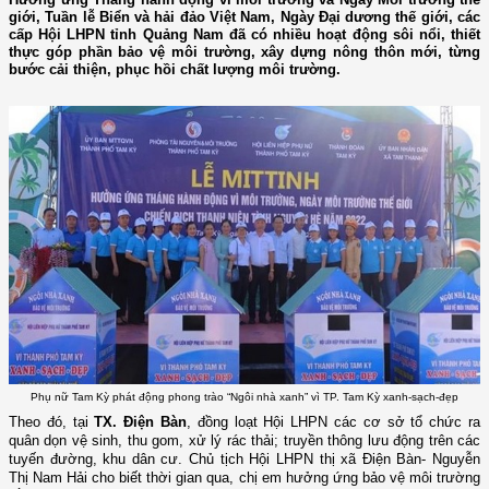
giới, Tuần lễ Biển và hải đảo Việt Nam, Ngày Đại dương thế giới, các
cấp Hội LHPN tỉnh Quảng Nam đã có nhiều hoạt động sôi nổi, thiết
thực góp phần bảo vệ môi trường, xây dựng nông thôn mới, từng
bước cải thiện, phục hồi chất lượng môi trường.
Phụ nữ Tam Kỳ phát động phong trào “Ngôi nhà xanh” vì TP. Tam Kỳ xanh-sạch-đẹp
Theo đó, tại
TX. Điện Bàn
, đồng loạt Hội LHPN các cơ sở tổ chức ra
quân dọn vệ sinh, thu gom, xử lý rác thải; truyền thông lưu động trên các
tuyến đường, khu dân cư. Chủ tịch Hội LHPN thị xã Điện Bàn- Nguyễn
Thị Nam Hải cho biết thời gian qua, chị em hưởng ứng bảo vệ môi trường