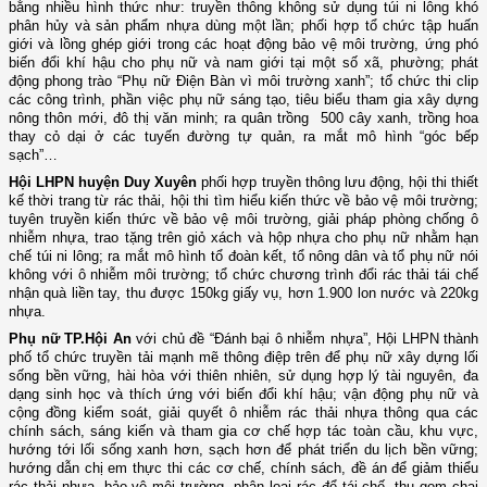
bằng nhiều hình thức như: truyền thông không sử dụng túi ni lông khó
phân hủy và sản phẩm nhựa dùng một lần; phối hợp tổ chức tập huấn
giới và lồng ghép giới trong các hoạt động bảo vệ môi trường, ứng phó
biến đổi khí hậu cho phụ nữ và nam giới tại một số xã, phường; phát
động phong trào “Phụ nữ Điện Bàn vì môi trường xanh”; tổ chức thi clip
các công trình, phần việc phụ nữ sáng tạo, tiêu biểu tham gia xây dựng
nông thôn mới, đô thị văn minh; ra quân trồng 500 cây xanh, trồng hoa
thay cỏ dại ở các tuyến đường tự quản, ra mắt mô hình “góc bếp
sạch”…
Hộ
i LHPN
huyện Duy Xuyên
p
hối hợp
truyền thông lưu động, h
ội thi thiết
kế thời trang từ rác thải, hội thi tìm hiểu kiến thức về
bảo vệ môi trường;
t
uyên truyền kiến thức về bảo vệ môi trường, giải pháp phòng chống ô
nhiễm nhựa, trao tặ
ng trên
giỏ xách và hộp nhựa cho phụ nữ nhằm hạn
chế túi ni lông;
r
a mắt mô hình tổ đoàn kết, tổ nông dân và tổ phụ nữ nói
không với ô nhiễm môi trường;
t
ổ chức chương trình đổi rác thải tái chế
nhận quà liền tay, thu được 150kg giấy vụ, hơn 1.900 lon nước và 220kg
nhựa.
Phụ nữ TP.Hội An
với chủ đề “Đánh bại ô nhiễm nhựa”, Hội LHPN thành
phố tổ chức truyền tải mạnh mẽ thông điệp trên để phụ nữ xây dựng lối
sống bền vững, hài hòa với thiên nhiên, sử dụng hợp lý tài nguyên, đa
dạng sinh học và thích ứng với biến đổi khí hậu; vận động phụ nữ và
cộng đồng kiểm soát, giải quyết ô nhiễm rác thải nhựa thông qua các
chính sách, sáng kiến và tham gia cơ chế hợp tác toàn cầu, khu vực,
hướng tới lối sống xanh hơn, sạch hơn để phát triển du lịch bền vững;
hướng dẫn chị em thực thi các cơ chế, chính sách, đề án để giảm thiểu
rác thải nhựa, bảo vệ môi trường, phân loại rác để tái chế, thu gom chai