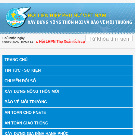
Truy cập nội dung luôn
OK
Chủ nhật, ngày
 bệnh
| Thanh Hóa: Hội LHPN Thọ Xuân tích cực góp phần nâng cao tỷ lệ người 
09/08/2026
,
10:50:15
TRANG CHỦ
TIN TỨC - SỰ KIỆN
CHUYỂN ĐỔI SỐ
XÂY DỰNG NÔNG THÔN MỚI
BẢO VỆ MÔI TRƯỜNG
AN TOÀN CHO PN&TE
AN TOÀN GIAO THÔNG
XÂY DỰNG GIA ĐÌNH HẠNH PHÚC