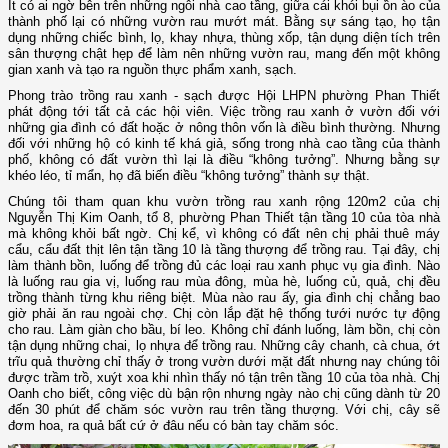
Ít có ai ngờ bên trên những ngôi nhà cao tầng, giữa cái khói bụi ồn ào của
thành phố lại có những vườn rau mướt mát. Bằng sự sáng tạo, họ tận
dụng những chiếc bình, lọ, khay nhựa, thùng xốp, tận dụng diện tích trên
sân thượng chật hẹp để làm nên những vườn rau, mang đến một không
gian xanh và tạo ra nguồn thực phẩm xanh, sạch.
Phong trào trồng rau xanh - sạch được Hội LHPN phường Phan Thiết
phát động tới tất cả các hội viên. Việc trồng rau xanh ở vườn đối với
những gia đình có đất hoặc ở nông thôn vốn là điều bình thường. Nhưng
đối với những hộ có kinh tế khá giả, sống trong nhà cao tầng của thành
phố, không có đất vườn thì lại là điều “không tưởng”. Nhưng bằng sự
khéo léo, tỉ mẩn, họ đã biến điều “không tưởng” thành sự thật.
Chúng tôi tham quan khu vườn trồng rau xanh rộng 120m2 của chị
Nguyễn Thị Kim Oanh, tổ 8, phường Phan Thiết tận tầng 10 của tòa nhà
mà không khỏi bất ngờ. Chị kể, vì không có đất nên chị phải thuê máy
cẩu, cẩu đất thịt lên tận tầng 10 là tầng thượng để trồng rau. Tại đây, chị
làm thành bồn, luống để trồng đủ các loại rau xanh phục vụ gia đình. Nào
là luống rau gia vị, luống rau mùa đông, mùa hè, luống củ, quả, chị đều
trồng thành từng khu riêng biệt. Mùa nào rau ấy, gia đình chị chẳng bao
giờ phải ăn rau ngoài chợ. Chị còn lắp đặt hệ thống tưới nước tự động
cho rau. Làm giàn cho bầu, bí leo. Không chỉ đánh luống, làm bồn, chị còn
tận dụng những chai, lọ nhựa để trồng rau. Những cây chanh, cà chua, ớt
trĩu quả thường chỉ thấy ở trong vườn dưới mặt đất nhưng nay chúng tôi
được trầm trồ, xuýt xoa khi nhìn thấy nó tận trên tầng 10 của tòa nhà. Chị
Oanh cho biết, công việc dù bận rộn nhưng ngày nào chị cũng dành từ 20
đến 30 phút để chăm sóc vườn rau trên tầng thượng. Với chị, cây sẽ
đơm hoa, ra quả bất cứ ở đâu nếu có bàn tay chăm sóc.