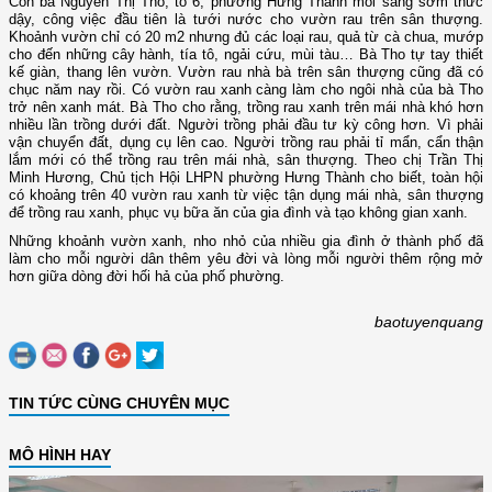
Còn bà Nguyễn Thị Tho, tổ 6, phường Hưng Thành mỗi sáng sớm thức
dậy, công việc đầu tiên là tưới nước cho vườn rau trên sân thượng.
Khoảnh vườn chỉ có 20 m2 nhưng đủ các loại rau, quả từ cà chua, mướp
cho đến những cây hành, tía tô, ngải cứu, mùi tàu… Bà Tho tự tay thiết
kế giàn, thang lên vườn. Vườn rau nhà bà trên sân thượng cũng đã có
chục năm nay rồi. Có vườn rau xanh càng làm cho ngôi nhà của bà Tho
trở nên xanh mát. Bà Tho cho rằng, trồng rau xanh trên mái nhà khó hơn
nhiều lần trồng dưới đất. Người trồng phải đầu tư kỳ công hơn. Vì phải
vận chuyển đất, dụng cụ lên cao. Người trồng rau phải tỉ mẩn, cẩn thận
lắm mới có thể trồng rau trên mái nhà, sân thượng. Theo chị Trần Thị
Minh Hương, Chủ tịch Hội LHPN phường Hưng Thành cho biết, toàn hội
có khoảng trên 40 vườn rau xanh từ việc tận dụng mái nhà, sân thượng
để trồng rau xanh, phục vụ bữa ăn của gia đình và tạo không gian xanh.
Những khoảnh vườn xanh, nho nhỏ của nhiều gia đình ở thành phố đã
làm cho mỗi người dân thêm yêu đời và lòng mỗi người thêm rộng mở
hơn giữa dòng đời hối hả của phố phường.
baotuyenquang
TIN TỨC CÙNG CHUYÊN MỤC
MÔ HÌNH HAY