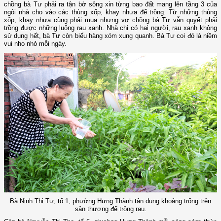
chồng bà Tư phải ra tận bờ sông xin từng bao đất mang lên tầng 3 của
ngôi nhà cho vào các thùng xốp, khay nhựa để trồng. Từ những thùng
xốp, khay nhựa cũng phải mua nhưng vợ chồng bà Tư vẫn quyết phải
trồng được những luống rau xanh. Nhà chỉ có hai người, rau xanh không
sử dụng hết, bà Tư còn biếu hàng xóm xung quanh. Bà Tư coi đó là niềm
vui nho nhỏ mỗi ngày.
Bà Ninh Thị Tư, tổ 1, phường Hưng Thành tận dụng khoảng trống trên
sân thượng để trồng rau.