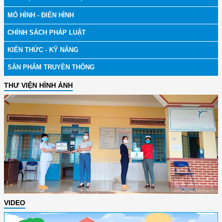
MÔ HÌNH - ĐIỂN HÌNH
CHÍNH SÁCH PHÁP LUẬT
KIẾN THỨC - KỸ NĂNG
SẢN PHẨM TRUYỀN THÔNG
THƯ VIỆN HÌNH ẢNH
VIDEO