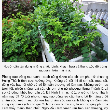
Người dân tận dụng những chiếc bình, khay nhựa và thùng xốp để trồng
rau xanh trên mái nhà.
Phong trào trồng rau xanh - sạch cũng được các chị em phụ nữ phường
Hưng Thành tích cực hưởng ứng. Không có đất thì đi xin đất, mua đất,
đóng vào bao rồi chở về đổ lên sân thượng để làm rau. Những vườn rau
tươi tốt, nhiều chủng loại của chị em phụ nữ phương Hưng Thành là cả
sự kỳ công, khéo léo, cần cù. Bà Ninh Thị Tư, tổ 1, phường Hưng Thành
năm nay đã 70 tuổi nhưng ngày nào cũng leo cầu thang bộ lên tầng 3 để
chăm sóc vườn rau. Đối với bà, chăm sóc rau xanh không chỉ đảm bảo
cung cấp rau sạch cho gia đình mà còn là thú vui, là những giây phút bà
cảm thấy thanh thản nhất. Ngày đầu làm vườn rau trên sân thượng, vợ