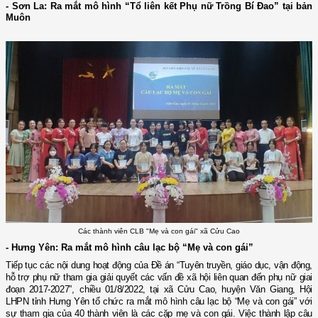
- Sơn La: Ra mắt mô hình “Tổ liên kết Phụ nữ Trồng Bí Đao” tại bản
Muôn
Các thành viên CLB "Mẹ và con gái" xã Cửu Cao
- Hưng Yên: Ra mắt mô hình câu lạc bộ “Mẹ và con gái”
Tiếp tục các nội dung hoạt động của Đề án “Tuyên truyền, giáo dục, vận động,
hỗ trợ phụ nữ tham gia giải quyết các vấn đề xã hội liên quan đến phụ nữ giai
đoạn 2017-2027”
,
chiều 01/8/2022, tại xã Cửu Cao, huyện Văn Giang, Hội
LHPN tỉnh Hưng Yên tổ chức ra mắt mô hình câu lạc bộ “Mẹ và con gái” với
sự tham gia của 40 thành viên là các cặp mẹ và con gái. Việc thành lập câu