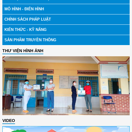
MÔ HÌNH - ĐIỂN HÌNH
CHÍNH SÁCH PHÁP LUẬT
KIẾN THỨC - KỸ NĂNG
SẢN PHẨM TRUYỀN THÔNG
THƯ VIỆN HÌNH ẢNH
VIDEO