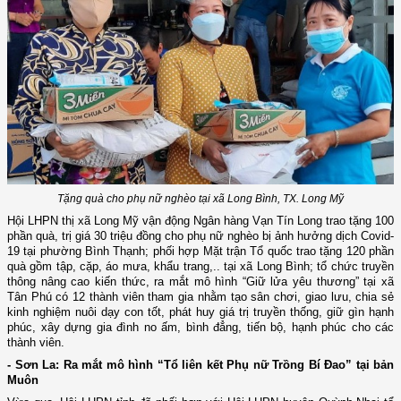
Tặng quà cho phụ nữ nghèo tại xã Long Bình, TX. Long Mỹ
Hội LHPN thị xã Long Mỹ
vận động Ngân hàng Vạn Tín Long trao tặng 100
phần quà, trị giá 30 triệu đồng cho phụ nữ nghèo bị ảnh hưởng dịch Covid-
19 tại phường Bình Thạnh; phối hợp Mặt trận Tổ quốc trao tặng 120 phần
quà gồm tập, cặp, áo mưa, khẩu trang,.. tại xã Long Bình; tổ chức truyền
thông nâng cao kiến thức, ra mắt mô hình “Giữ lửa yêu thương” tại xã
Tân Phú có 12 thành viên tham gia
nhằm tạo sân chơi,
giao lưu, chia sẻ
kinh nghiệm nuôi dạy con tốt, phát huy giá trị truyền thống, giữ gìn hạnh
phúc, xây dựng gia đình no ấm, bình đẳng, tiến bộ, hạnh phúc
cho các
thành viên
.
- Sơn La: Ra mắt mô hình “Tổ liên kết Phụ nữ Trồng Bí Đao” tại bản
Muôn