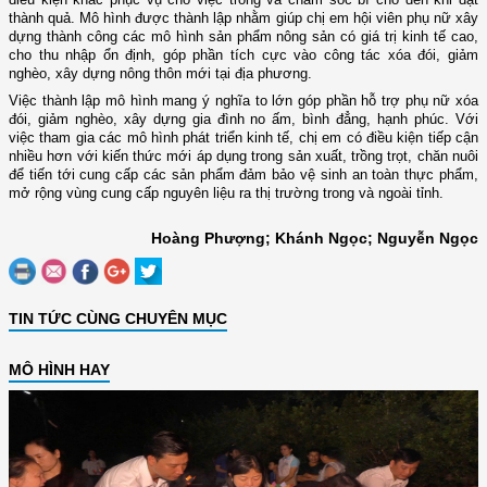
thành quả. Mô hình được thành lập nhằm giúp chị em hội viên phụ nữ xây
dựng thành công các mô hình sản phẩm nông sản có giá trị kinh tế cao,
cho thu nhập ổn định, góp phần tích cực vào công tác xóa đói, giảm
nghèo, xây dựng nông thôn mới tại địa phương.
Việc thành lập mô hình mang ý nghĩa to lớn góp phần hỗ trợ phụ nữ xóa
đói, giảm nghèo, xây dựng gia đình no ấm, bình đẳng, hạnh phúc. Với
việc tham gia các mô hình phát triển kinh tế, chị em có điều kiện tiếp cận
nhiều hơn với kiến thức mới áp dụng trong sản xuất, trồng trọt, chăn nuôi
để tiến tới cung cấp các sản phẩm đảm bảo vệ sinh an toàn thực phẩm,
mở rộng vùng cung cấp nguyên liệu ra thị trường trong và ngoài tỉnh.
Hoàng Phượng; Khánh Ngọc; Nguyễn Ngọc
TIN TỨC CÙNG CHUYÊN MỤC
MÔ HÌNH HAY