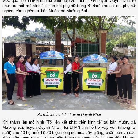
Vừa qua, Hội LHPN tỉnh đã phối hợp với Hội LHPN huyện Quỳnh Nhai tổ
chức ra mắt mô hình “Tổ liên kết phụ nữ trồng Bí đao” cho chị em phụ nữ
nghèo, cận nghèo tại bản Muôn, xã Mường Sại.
Ra mắt mô hình tại huyện Quỳnh Nhai
Khi thành lập mô hình “Tổ liên kết phát triển kinh tế” tại bản Muôn, xã
Mường Sại, huyện Quỳnh Nhai, Hội LHPN tỉnh hỗ trợ vay vốn (không lãi
suất) cho 10 hộ, mỗi hộ 20 triệu đồng để mua cây giống, phân bón và các
điều kiện khác phục vụ cho việc trồng và chăm sóc bí cho đến khi đạt