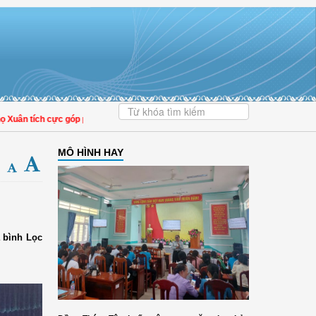
uân tích cực góp phần nâng cao tỷ lệ người dân tham gia bảo hiểm y tế
MÔ HÌNH HAY
à bình Lọc