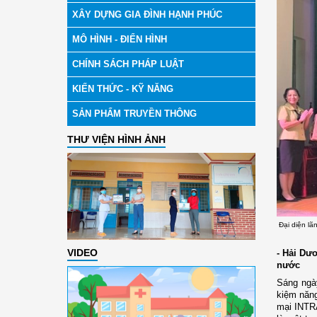
XÂY DỰNG GIA ĐÌNH HẠNH PHÚC
MÔ HÌNH - ĐIỂN HÌNH
CHÍNH SÁCH PHÁP LUẬT
KIẾN THỨC - KỸ NĂNG
SẢN PHẨM TRUYỀN THÔNG
THƯ VIỆN HÌNH ẢNH
Đại diện l
VIDEO
- Hải Dư
nước
Sáng ngày
kiệm năng
mại INTRA