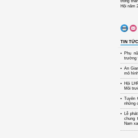
trong thá
Hội năm 2
TIN TỨ
Phụ nữ
trường 
An Gia
mô hình
Hội LH
Môi trư
Tuyên 
những c
Lễ phát
chung 
Nam xan