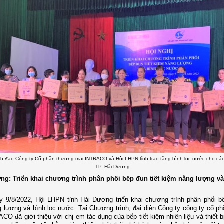
ãnh đạo Công ty Cổ phần thương mại INTRACO và Hội LHPN tỉnh trao tặng bình lọc nước cho cá
TP. Hải Dương
ơng: Triển khai chương trình phân phối bếp đun tiết kiệm năng lượng v
 9/8/2022, Hội LHPN tỉnh Hải Dương triển khai chương trình phân phối bế
 lượng và bình lọc nước. Tại Chương trình, đại diện Công ty công ty cổ p
CO đã giới thiệu với chị em tác dụng của bếp tiết kiệm nhiên liệu và thiết 