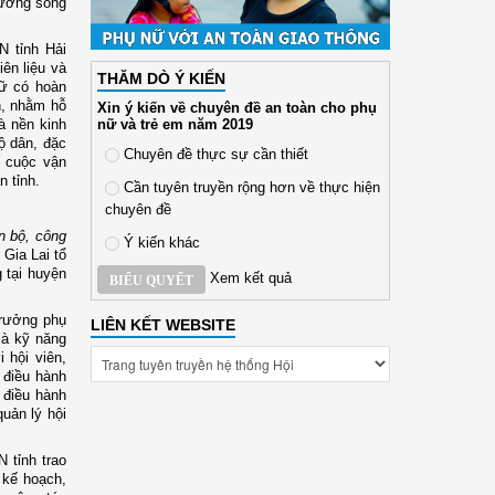
rường sống
N tỉnh Hải
ên liệu và
THĂM DÒ Ý KIẾN
nữ có hoàn
h, nhằm hỗ
Xin ý kiến về chuyên đề an toàn cho phụ
nữ và trẻ em năm 2019
à nền kinh
hộ dân, đặc
Chuyên đề thực sự cần thiết
ả cuộc vận
n tỉnh.
Cần tuyên truyền rộng hơn về thực hiện
chuyên đề
n bộ, công
Ý kiến khác
 Gia Lai tổ
 tại huyện
Xem kết quả
BIỂU QUYẾT
trưởng phụ
LIÊN KẾT WEBSITE
là kỹ năng
 hội viên,
điều hành
điều hành
uản lý hội
 tỉnh trao
kế hoạch,