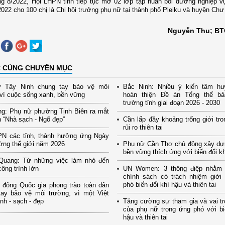
ng 8/2022, Hội LHPN tỉnh tiếp tục mở 02 lớp tập huấn bồi dưỡng nghiệp v
022 cho 100 chị là Chi hội trưởng phụ nữ tại thành phố Pleiku và huyện Chư
Nguyễn Thu; BTC
C CÙNG CHUYÊN MỤC
 Tây Ninh chung tay bảo vệ môi
Bắc Ninh: Nhiều ý kiến tâm hu
vì cuộc sống xanh, bền vững
hoàn thiện Đề án Tổng thể b
trường tỉnh giai đoạn 2026 - 2030
ng: Phụ nữ phường Tịnh Biên ra mắt
 “Nhà sạch - Ngõ đẹp”
Cần lấp đầy khoảng trống giới tro
rủi ro thiên tai
PN các tỉnh, thành hưởng ứng Ngày
ờng thế giới năm 2026
Phụ nữ Cần Thơ chủ động xây dự
bền vững thích ứng với biến đổi k
Quang: Từ những việc làm nhỏ đến
ông trình lớn
UN Women: 3 thông điệp nhằm
chính sách có trách nhiệm giới
phó biến đổi khí hậu và thiên tai
 động Quốc gia phong trào toàn dân
tay bảo vệ môi trường, vì một Việt
h - sạch - đẹp
Tăng cường sự tham gia và vai tr
của phụ nữ trong ứng phó với bi
hậu và thiên tai