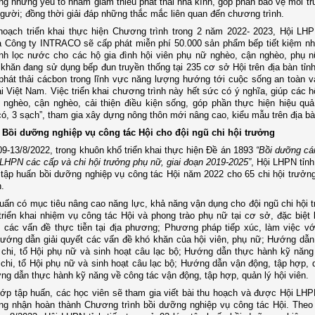
ong những yếu tố nhằm giảm thiểu phát thải nhà kính, góp phần bảo vệ môi t
gười; đồng thời giải đáp những thắc mắc liên quan đến chương trình.
oạch triển khai thực hiện Chương trình trong 2 năm 2022- 2023, Hội LHP
Công ty INTRACO sẽ cấp phát miễn phí 50.000 sản phẩm bếp tiết kiệm nhi
nh lọc nước cho các hộ gia đình hội viên phụ nữ nghèo, cận nghèo, phụ 
khăn đang sử dụng bếp đun truyền thống tại 235 cơ sở Hội trên địa bàn tỉn
phát thải cácbon trong lĩnh vực năng lượng hướng tới cuộc sống an toàn v
ại Việt Nam. Việc triển khai chương trình này hết sức có ý nghĩa, giúp các 
ộ nghèo, cận nghèo, cải thiện điều kiện sống, góp phần thực hiện hiệu qu
có, 3 sạch”, tham gia xây dựng nông thôn mới nâng cao, kiểu mẫu trên địa bà
i: Bồi dưỡng nghiệp vụ công tác Hội cho đội ngũ chi hội trưởng
9-13/8/2022, trong khuôn khổ triển khai thực hiện
Đề án 1893
“Bồi dưỡng cá
LHPN các cấp và chi hội trưởng phụ nữ, giai đoạn 2019-2025”
,
Hội LHPN tỉnh
 tập huấn
bồi dưỡng nghiệp vụ công tác Hội năm 2022 cho 65 chi hội trưởng
.
huấn có mục tiêu
nâng cao năng lực, khả năng vận dụng
cho đội ngũ chi hội 
triển khai nhiệm vụ công tác Hội và phong trào phụ nữ tại cơ sở, đặc biệt 
t các vấn đề thực tiễn tại địa phương; P
hương pháp tiếp xúc, làm việc với
ướng dẫn giải quyết các vấn đề khó khăn của hội viên, phụ nữ;
Hướng dẫn 
 chi, tổ Hội phụ nữ và sinh hoạt câu lạc bộ;
Hướng dẫn thực hành kỹ năng 
 chi, tổ Hội phụ nữ và sinh hoạt câu lạc bộ;
Hướng dẫn vận động, tập hợp, q
g dẫn thực hành kỹ năng về công tác vận động, tập hợp, quản lý hội viên.
lớp tập huấn, các học viên sẽ tham gia viết bài thu hoạch và được Hội LHPN
ng nhận hoàn thành Chương trình
bồi dưỡng nghiệp vụ công tác Hội.
Theo 