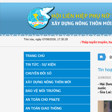
Truy cập nội dung luôn
Thứ sáu, ngày 07/08/2026
,
17:35:29
Hội LHPN tỉnh Đồng Tháp tuyên truyền, hướng
TRANG CHỦ
B
TIN TỨC - SỰ KIỆN
Tin ho
CHUYỂN ĐỔI SỐ
11/08/2022
XÂY DỰNG NÔNG THÔN MỚI
- Hải Dư
nước
BẢO VỆ MÔI TRƯỜNG
- Gia La
AN TOÀN CHO PN&TE
AN TOÀN GIAO THÔNG