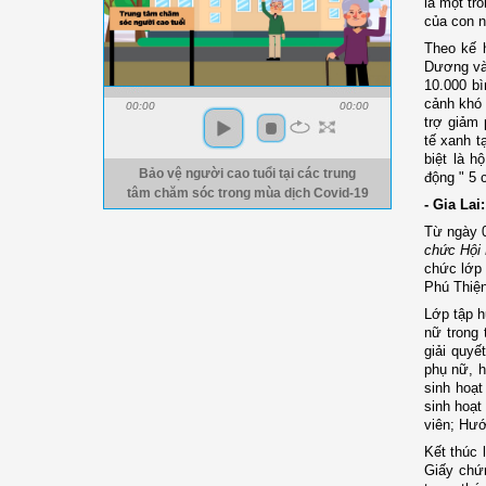
là một tr
của con n
Theo kế h
Dương và 
10.000 bì
cảnh khó 
00:00
00:00
trợ giảm 
tế xanh t
biệt là h
Bảo vệ người cao tuổi tại các trung
động " 5 
tâm chăm sóc trong mùa dịch Covid-19
- Gia La
Từ ngày 0
chức Hội 
chức lớp
Phú Thiện
Lớp tập 
nữ
trong 
giải quyế
phụ nữ, h
sinh hoạt
sinh hoạt
viên;
Hướn
Kết thúc 
Giấy chứ