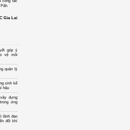
ụ công tác
 Păh.
 Gia Lai
yết góp ý
ảo vệ môi
ng quản lý
ng sinh kế
hí hậu
 xây dựng
 trong ứng
ò lãnh đạo
ến đổi khí