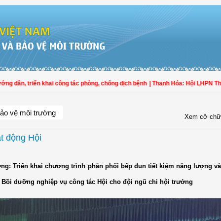
 dẫn, triển khai công tác phòng, chống dịch bệnh
| Thanh Hóa: Hội LHPN Thọ X
ảo vệ môi trường
Xem cỡ chữ
ạt động Hội
ơng: Triển khai chương trình phân phối bếp đun tiết kiệm năng lượng v
i: Bồi dưỡng nghiệp vụ công tác Hội cho đội ngũ chi hội trưởng