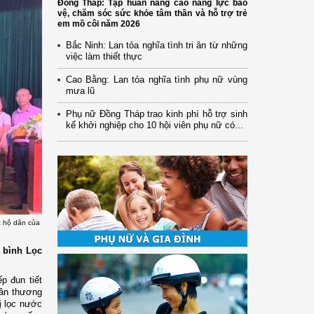
Đồng Tháp: Tập huấn nâng cao năng lực bảo
vệ, chăm sóc sức khỏe tâm thần và hỗ trợ trẻ
em mồ côi năm 2026
Bắc Ninh: Lan tỏa nghĩa tình tri ân từ những
việc làm thiết thực
Cao Bằng: Lan tỏa nghĩa tình phụ nữ vùng
mưa lũ
Phụ nữ Đồng Tháp trao kinh phí hỗ trợ sinh
kế khởi nghiệp cho 10 hội viên phụ nữ có...
c hộ dân của
à bình Lọc
p đun tiết
hần thương
bị lọc nước