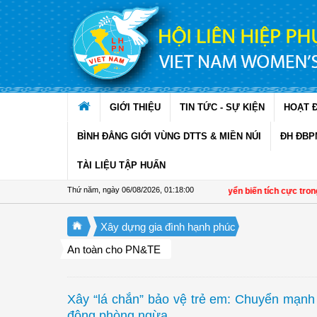
Truy cập nội dung luôn
GIỚI THIỆU
TIN TỨC - SỰ KIỆN
HOẠT 
BÌNH ĐẲNG GIỚI VÙNG DTTS & MIỀN NÚI
ĐH ĐBP
TÀI LIỆU TẬP HUẤN
Thứ năm, ngày 06/08/2026
,
01:18:01
Đề án 01 tạo chuyển biến tích cực trong phát triể
Xây dựng gia đình hạnh phúc
An toàn cho PN&TE
Xây “lá chắn” bảo vệ trẻ em: Chuyển mạnh 
động phòng ngừa