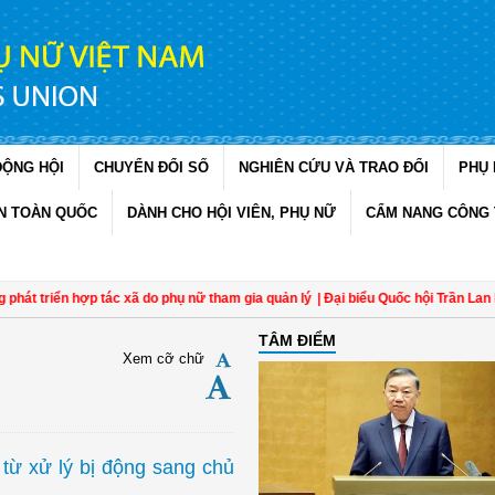
ĐỘNG HỘI
CHUYỂN ĐỔI SỐ
NGHIÊN CỨU VÀ TRAO ĐỔI
PHỤ 
N TOÀN QUỐC
DÀNH CHO HỘI VIÊN, PHỤ NỮ
CẨM NANG CÔNG 
n hợp tác xã do phụ nữ tham gia quản lý
| Đại biểu Quốc hội Trần Lan Phương: Q
TÂM ĐIỂM
Xem cỡ chữ
từ xử lý bị động sang chủ