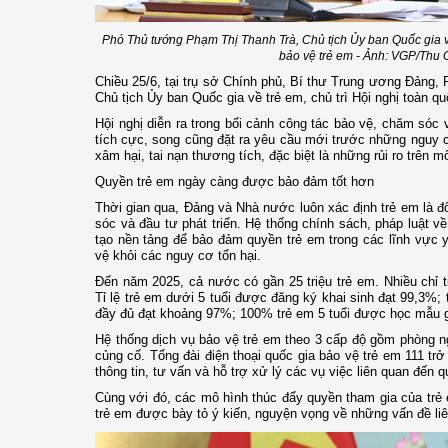
Phó Thủ tướng Phạm Thị Thanh Trà, Chủ tịch Ủy ban Quốc gia về
bảo vệ trẻ em - Ảnh: VGP/Thu 
Chiều 25/6, tại trụ sở Chính phủ, Bí thư Trung ương Đảng
Chủ tịch Ủy ban Quốc gia về trẻ em, chủ trì Hội nghị toàn q
Hội nghị diễn ra trong bối cảnh công tác bảo vệ, chăm sóc 
tích cực, song cũng đặt ra yêu cầu mới trước những nguy 
xâm hại, tai nạn thương tích, đặc biệt là những rủi ro trên 
Quyền trẻ em ngày càng được bảo đảm tốt hơn
Thời gian qua, Đảng và Nhà nước luôn xác định trẻ em là 
sóc và đầu tư phát triển. Hệ thống chính sách, pháp luật v
tạo nền tảng để bảo đảm quyền trẻ em trong các lĩnh vực y 
vệ khỏi các nguy cơ tổn hại.
Đến năm 2025, cả nước có gần 25 triệu trẻ em. Nhiều chỉ ti
Tỉ lệ trẻ em dưới 5 tuổi được đăng ký khai sinh đạt 99,3%; t
đầy đủ đạt khoảng 97%; 100% trẻ em 5 tuổi được học mẫu g
Hệ thống dịch vụ bảo vệ trẻ em theo 3 cấp độ gồm phòng ng
củng cố. Tổng đài điện thoại quốc gia bảo vệ trẻ em 111 trở 
thông tin, tư vấn và hỗ trợ xử lý các vụ việc liên quan đến 
Cùng với đó, các mô hình thúc đẩy quyền tham gia của trẻ e
trẻ em được bày tỏ ý kiến, nguyện vọng về những vấn đề liê