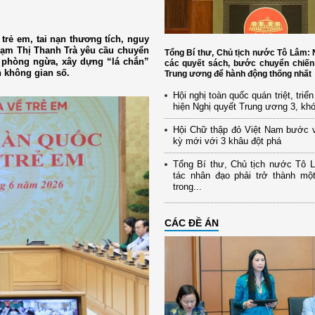
trẻ em, tai nạn thương tích, nguy
ạm Thị Thanh Trà yêu cầu chuyển
Tổng Bí thư, Chủ tịch nước Tô Lâm
g phòng ngừa, xây dựng “lá chắn”
các quyết sách, bước chuyển chiến
n không gian số.
Trung ương để hành động thống nhất
Hội nghị toàn quốc quán triệt, triể
hiện Nghị quyết Trung ương 3, kh
Hội Chữ thập đỏ Việt Nam bước 
kỳ mới với 3 khâu đột phá
Tổng Bí thư, Chủ tịch nước Tô 
tác nhân đạo phải trở thành mộ
trong...
CÁC ĐỀ ÁN