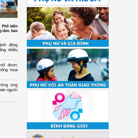
: Phổ biến
g tâm, bảo
ành động
ằng nhiều
ụ nữ được
chống mua
ưởng ứng
bán người