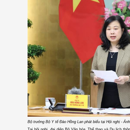
Bộ trưởng Bộ Y tế Đào Hồng Lan phát biểu tại Hội nghị - Ả
Tại hội nghị, đại diện Bộ Văn hóa, Thể thao và Du lịch thô