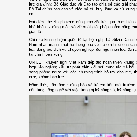
lực gia đình; Bộ Giáo dục và Đào tạo chia sẻ các giải ph
Bộ Tài chính báo cáo về việc bố trí, huy động và sử dụng n
em.
Đại diện các địa phương cũng trao đổi kết quả thực hiện 
khó khăn, vướng mắc và đề xuất giải pháp nhằm nâng cao 
gian tới.
Chia sẻ kinh nghiệm quốc tế tại Hội nghị, bà Silvia Danail
Nam nhấn mạnh, một hệ thống bảo vệ trẻ em hiệu quả cần
luật đồng bộ, dịch vụ chuyên nghiệp, đội ngũ nhân lực đủ n
tài chính bền vững.
UNICEF khuyến nghị Việt Nam tiếp tục hoàn thiện khung p
hợp liên ngành; đầu tư phát triển đội ngũ công tác xã hộ
sang phòng ngừa với các chương trình hỗ trợ cha mẹ, t
cực, không bạo lực.
Đồng thời, cần tăng cường bảo vệ trẻ em trên môi trường
nền tảng công nghệ với việc trang bị kỹ năng số, kỹ năng t