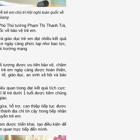
 trẻ em chủ trì Hội nghị toàn quốc về
Giang
, Phó Thủ tướng Phạm Thị Thanh Trà,
uốc về bảo vệ trẻ em.
và giáo dục trẻ em đạt nhiều kết quả
cơ ngày càng phức tạp như bạo lực,
môi trường mạng.
đối tượng được ưu tiên bảo vệ, chăm
ề trẻ em ngày càng được hoàn thiện,
tế, giáo dục, an sinh xã hội và bảo
êu quan trọng đạt kết quả tích cực:
ỉ lệ trẻ dưới 1 tuổi được tiêm chủng
iáo.
ừa, hỗ trợ, can thiệp tiếp tục được
thành địa chỉ tin cậy trong tiếp nhận
quyền trẻ em.
m được triển khai, tạo điều kiện để
n quan trực tiếp đến mình.