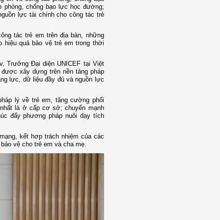
áp phòng, chống bạo lực học đường;
guồn lực tài chính cho công tác trẻ
công tác trẻ em trên địa bàn, những
hiệu quả bảo vệ trẻ em trong thời
ov, Trưởng Đại diện UNICEF tại Việt
 được xây dựng trên nền tảng pháp
ăng lực, dữ liệu đầy đủ và nguồn lực
háp lý về trẻ em, tăng cường phối
i, nhất là ở cấp cơ sở; chuyển mạnh
húc đẩy phương pháp nuôi dạy tích
 mạng, kết hợp trách nhiệm của các
ự bảo vệ cho trẻ em và cha mẹ.