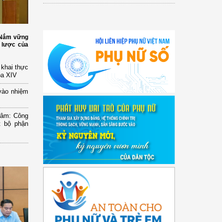
: Nắm vững
 lược của
n khai thực
óa XIV
vào nhiệm
Lâm: Công
t bộ phận