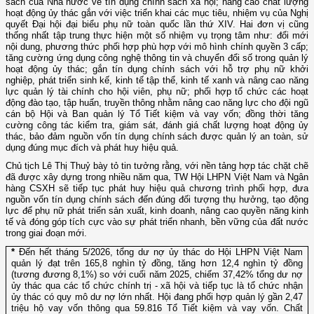
sách của Nhà nước về tín dụng chính sách xã hội; nâng cao chất lượng
hoạt động ủy thác gắn với việc triển khai các mục tiêu, nhiệm vụ của Nghị
quyết Đại hội đại biểu phụ nữ toàn quốc lần thứ XIV. Hai đơn vị cũng
thống nhất tập trung thực hiện một số nhiệm vụ trọng tâm như: đổi mới
nội dung, phương thức phối hợp phù hợp với mô hình chính quyền 3 cấp;
tăng cường ứng dụng công nghệ thông tin và chuyển đổi số trong quản lý
hoạt động ủy thác; gắn tín dụng chính sách với hỗ trợ phụ nữ khởi
nghiệp, phát triển sinh kế, kinh tế tập thể, kinh tế xanh và nâng cao năng
lực quản lý tài chính cho hội viên, phụ nữ; phối hợp tổ chức các hoạt
động đào tạo, tập huấn, truyền thông nhằm nâng cao năng lực cho đội ngũ
cán bộ Hội và Ban quản lý Tổ Tiết kiệm và vay vốn; đồng thời tăng
cường công tác kiểm tra, giám sát, đánh giá chất lượng hoạt động ủy
thác, bảo đảm nguồn vốn tín dụng chính sách được quản lý an toàn, sử
dụng đúng mục đích và phát huy hiệu quả.
Chủ tịch Lê Thị Thuỷ bày tỏ tin tưởng rằng, với nền tảng hợp tác chặt chẽ
đã được xây dựng trong nhiều năm qua, TW Hội LHPN Việt Nam và Ngân
hàng CSXH sẽ tiếp tục phát huy hiệu quả chương trình phối hợp, đưa
nguồn vốn tín dụng chính sách đến đúng đối tượng thụ hưởng, tạo động
lực để phụ nữ phát triển sản xuất, kinh doanh, nâng cao quyền năng kinh
tế và đóng góp tích cực vào sự phát triển nhanh, bền vững của đất nước
trong giai đoạn mới.
*
Đến hết tháng 5/2026, tổng dư nợ ủy thác do Hội LHPN Việt Nam
quản lý đạt trên 165,8 nghìn tỷ đồng, tăng hơn 12,4 nghìn tỷ đồng
(tương đương 8,1%) so với cuối năm 2025, chiếm 37,42% tổng dư nợ
ủy thác qua các tổ chức chính trị - xã hội và tiếp tục là tổ chức nhận
ủy thác có quy mô dư nợ lớn nhất. Hội đang phối hợp quản lý gần 2,47
triệu hộ vay vốn thông qua 59.816 Tổ Tiết kiệm và vay vốn. Chất