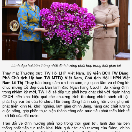
Lãnh đạo hai bên thống nhất định hướng phối hợp trong thời gian tới
Thay mặt Thường trực TW Hội LHP Việt Nam,
Uỷ viên BCH TW Đảng,
Phó Chủ tịch Uỷ ban TW MTTQ Việt Nam, Chủ tịch Hội LHPN Việt
Nam Lê Thị Thuỷ
trân trọng cảm ơn tình cảm, sự quan tâm và những lời
chúc mừng tốt đẹp của Ban lãnh đạo Ngân hàng CSXH. Bà khẳng định,
trong nhiệm kỳ mới, TW Hội sẽ tiếp tục phối hợp chặt chẽ với Ngân hàng
CSXH triển khai hiệu quả các chương trình tín dụng chính sách xã hội;
phát huy vai trò của tổ chức Hội trong đồng hành cùng hội viên, phụ nữ
phát triển kinh tế, khởi nghiệp, làm giàu chính đáng, nâng cao chất lượng
cuộc sống, góp phần thực hiện thành công các mục tiêu phát triển kinh tế
- xã hội của đất nước.
Trao đổi về định hướng phối hợp trong thời gian tới, lãnh đạo hai bên
thống nhất tiếp tục triển khai hiệu quả các chủ trương của Đảng, chính