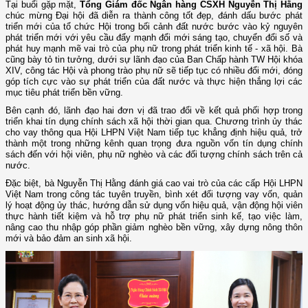
Tại buổi gặp mặt,
Tổng Giám đốc Ngân hàng CSXH Nguyễn Thị Hằng
chúc mừng Đại hội đã diễn ra thành công tốt đẹp, đánh dấu bước phát
triển mới của tổ chức Hội trong bối cảnh đất nước bước vào kỷ nguyên
phát triển mới với yêu cầu đẩy mạnh đổi mới sáng tạo, chuyển đổi số và
phát huy mạnh mẽ vai trò của phụ nữ trong phát triển kinh tế - xã hội. Bà
cũng bày tỏ tin tưởng, dưới sự lãnh đạo của Ban Chấp hành TW Hội khóa
XIV, công tác Hội và phong trào phụ nữ sẽ tiếp tục có nhiều đổi mới, đóng
góp tích cực vào sự phát triển của đất nước và thực hiện thắng lợi các
mục tiêu phát triển bền vững.
Bên cạnh đó, lãnh đạo hai đơn vị đã trao đổi về kết quả phối hợp trong
triển khai tín dụng chính sách xã hội thời gian qua. Chương trình ủy thác
cho vay thông qua Hội LHPN Việt Nam tiếp tục khẳng định hiệu quả, trở
thành một trong những kênh quan trọng đưa nguồn vốn tín dụng chính
sách đến với hội viên, phụ nữ nghèo và các đối tượng chính sách trên cả
nước.
Đặc biệt, bà Nguyễn Thị Hằng đánh giá cao vai trò của các cấp Hội LHPN
Việt Nam trong công tác tuyên truyền, bình xét đối tượng vay vốn, quản
lý hoạt động ủy thác, hướng dẫn sử dụng vốn hiệu quả, vận động hội viên
thực hành tiết kiệm và hỗ trợ phụ nữ phát triển sinh kế, tạo việc làm,
nâng cao thu nhập góp phần giảm nghèo bền vững, xây dựng nông thôn
mới và bảo đảm an sinh xã hội.