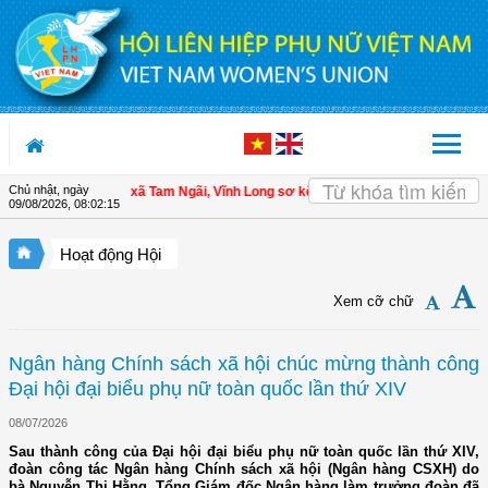
Truy cập nội dung luôn
Chủ nhật, ngày
 viên
| Hội LHPN xã Tam Ngãi, Vĩnh Long sơ kết công tác Hội và phong trào ph
09/08/2026
,
08:02:16
Hoạt động Hội
Xem cỡ chữ
Ngân hàng Chính sách xã hội chúc mừng thành công
Đại hội đại biểu phụ nữ toàn quốc lần thứ XIV
08/07/2026
Sau thành công của Đại hội đại biểu phụ nữ toàn quốc lần thứ XIV,
đoàn công tác Ngân hàng Chính sách xã hội (Ngân hàng CSXH) do
bà Nguyễn Thị Hằng, Tổng Giám đốc Ngân hàng làm trưởng đoàn đã