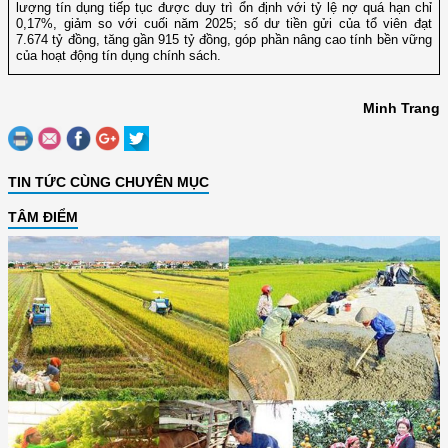
lượng tín dụng tiếp tục được duy trì ổn định với tỷ lệ nợ quá hạn chỉ
0,17%, giảm so với cuối năm 2025; số dư tiền gửi của tổ viên đạt
7.674 tỷ đồng, tăng gần 915 tỷ đồng, góp phần nâng cao tính bền vững
của hoạt động tín dụng chính sách.
Minh Trang
TIN TỨC CÙNG CHUYÊN MỤC
TÂM ĐIỂM