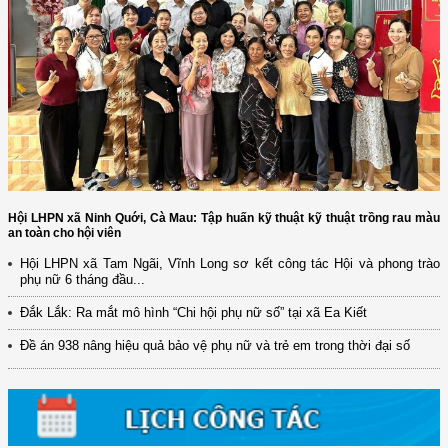
Hội LHPN xã Ninh Quới, Cà Mau: Tập huấn kỹ thuật kỹ thuật trồng rau màu
an toàn cho hội viên
Hội LHPN xã Tam Ngãi, Vĩnh Long sơ kết công tác Hội và phong trào
(12/TB-HĐKH) V/v đăng ký, đề xuất nhiệm vụ Khoa học, công nghệ và
phụ nữ 6 tháng đầu...
đổi mới ...
Đắk Lắk: Ra mắt mô hình “Chi hội phụ nữ số” tại xã Ea Kiết
(898/KH/ĐCT) Kế hoạch thực hiện Quyết định số 2415/QĐ-TTg ngày
31/10/2025 ...
Đề án 938 nâng hiệu quả bảo vệ phụ nữ và trẻ em trong thời đại số
(417/QĐ-BNNMT) Quyết định phê duyệt Chương trình mục tiêu quốc gia
xây dựng ...
(891/KH-ĐCT) Kế hoạch thực hiện Nghị quyết số 72-NQ/TW ngày
9/9/2025 của Bộ ...