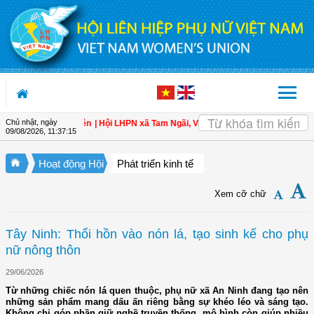
Truy cập nội dung luôn
Chủ nhật, ngày
toàn cho hội viên
| Hội LHPN xã Tam Ngãi, Vĩnh Long sơ kết công tác Hội và p
09/08/2026
,
11:37:16
Hoạt động Hội
Phát triển kinh tế
Xem cỡ chữ
Tây Ninh: Thổi hồn vào nón lá, tạo sinh kế cho phụ
nữ nông thôn
29/06/2026
Từ những chiếc nón lá quen thuộc, phụ nữ xã An Ninh đang tạo nên
những sản phẩm mang dấu ấn riêng bằng sự khéo léo và sáng tạo.
Không chỉ góp phần giữ nghề truyền thống, mô hình còn giúp nhiều