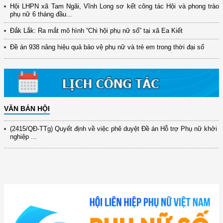
Hội LHPN xã Tam Ngãi, Vĩnh Long sơ kết công tác Hội và phong trào
phụ nữ 6 tháng đầu...
(12/TB-HĐKH) V/v đăng ký, đề xuất nhiệm vụ Khoa học, công nghệ và
Đắk Lắk: Ra mắt mô hình “Chi hội phụ nữ số” tại xã Ea Kiết
đổi mới ...
Đề án 938 nâng hiệu quả bảo vệ phụ nữ và trẻ em trong thời đại số
(898/KH/ĐCT) Kế hoạch thực hiện Quyết định số 2415/QĐ-TTg ngày
31/10/2025 ...
(417/QĐ-BNNMT) Quyết định phê duyệt Chương trình mục tiêu quốc gia
xây dựng ...
(891/KH-ĐCT) Kế hoạch thực hiện Nghị quyết số 72-NQ/TW ngày
9/9/2025 của Bộ ...
VĂN BẢN HỘI
(2415/QĐ-TTg) Quyết định về việc phê duyệt Đề án Hỗ trợ Phụ nữ khởi
nghiệp ...