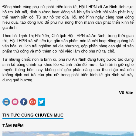
Đồng hành cùng phụ nữ phát triển kinh tế, Hội LHPN xã An Ninh tích cực
hỗ trợ kết nối, định hướng hoạt động và khuyến khích hội viên phát huy
thế mạnh sẵn có. Từ sự hỗ trợ của Hội, mô hình ngày càng hoạt động
hiệu quả, tạo động lực để phụ nữ nông thôn mạnh dạn phát triển kinh tế
gia đình.
Theo bà Trịnh Thị Hải Yến, Chủ tịch Hội LHPN xã An Ninh, trong thời gian
tới, Hội LHPN xã sẽ tiếp tục gắn sản phẩm nón lá với hoạt động quảng bá
văn hóa, du lịch trải nghiệm tại địa phương, góp phần nâng cao giá trị sản
phẩm thủ công và mở thêm cơ hội việc làm cho phụ nữ tại chỗ.
Từ những chiếc nón lá bình dị, phụ nữ An Ninh đang từng bước tạo dựng
sinh kế bằng chính sự khéo léo và tinh thần đổi mới. Hành trình giữ nghề
truyền thống hôm nay không chỉ góp phần nâng cao thu nhập mà còn
khẳng định vai trò của phụ nữ trong phát triển kinh tế gia đình và xây
dựng quê hương.
Vũ Vân
TIN TỨC CÙNG CHUYÊN MỤC
TÂM ĐIỂM