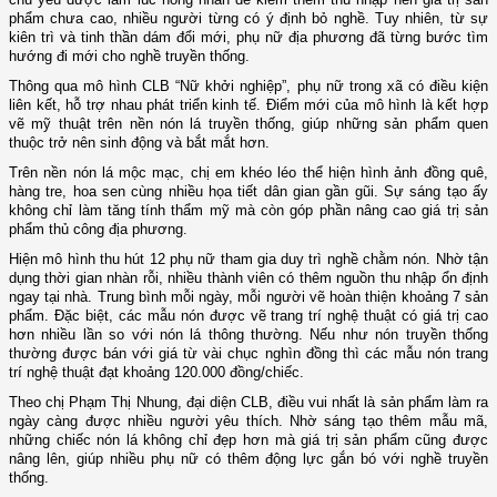
phẩm chưa cao, nhiều người từng có ý định bỏ nghề. Tuy nhiên, từ sự
kiên trì và tinh thần dám đổi mới, phụ nữ địa phương đã từng bước tìm
hướng đi mới cho nghề truyền thống.
Thông qua mô hình CLB “Nữ khởi nghiệp”, phụ nữ trong xã có điều kiện
liên kết, hỗ trợ nhau phát triển kinh tế. Điểm mới của mô hình là kết hợp
vẽ mỹ thuật trên nền nón lá truyền thống, giúp những sản phẩm quen
thuộc trở nên sinh động và bắt mắt hơn.
Trên nền nón lá mộc mạc, chị em khéo léo thể hiện hình ảnh đồng quê,
hàng tre, hoa sen cùng nhiều họa tiết dân gian gần gũi. Sự sáng tạo ấy
không chỉ làm tăng tính thẩm mỹ mà còn góp phần nâng cao giá trị sản
phẩm thủ công địa phương.
Hiện mô hình thu hút 12 phụ nữ tham gia duy trì nghề chằm nón. Nhờ tận
dụng thời gian nhàn rỗi, nhiều thành viên có thêm nguồn thu nhập ổn định
ngay tại nhà. Trung bình mỗi ngày, mỗi người vẽ hoàn thiện khoảng 7 sản
phẩm. Đặc biệt, các mẫu nón được vẽ trang trí nghệ thuật có giá trị cao
hơn nhiều lần so với nón lá thông thường. Nếu như nón truyền thống
thường được bán với giá từ vài chục nghìn đồng thì các mẫu nón trang
trí nghệ thuật đạt khoảng 120.000 đồng/chiếc.
Theo chị Phạm Thị Nhung, đại diện CLB, điều vui nhất là sản phẩm làm ra
ngày càng được nhiều người yêu thích. Nhờ sáng tạo thêm mẫu mã,
những chiếc nón lá không chỉ đẹp hơn mà giá trị sản phẩm cũng được
nâng lên, giúp nhiều phụ nữ có thêm động lực gắn bó với nghề truyền
thống.