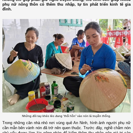
phụ nữ nông thôn có thêm thu nhập, tự tin phát triển kinh tế gia
đình.
Những đôi tay khéo léo đang “thổi hồn” vào nón lá truyền thống.
Trong những căn nhà nhỏ nơi vùng quê An Ninh, hình ảnh người phụ nữ
cần mẫn bên vành nón đã trở nên quen thuộc. Trước đây, nghề chằm nón
chủ yếu được làm lúc nông nhàn để kiếm thêm thu nhập nên giá trị sản